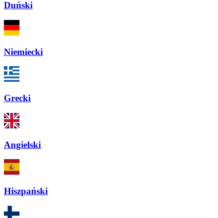
Duński
Niemiecki
Grecki
Angielski
Hiszpański