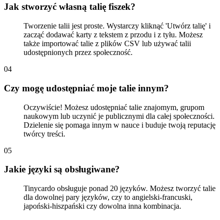
Jak stworzyć własną talię fiszek?
Tworzenie talii jest proste. Wystarczy kliknąć 'Utwórz talię' i
zacząć dodawać karty z tekstem z przodu i z tyłu. Możesz
także importować talie z plików CSV lub używać talii
udostępnionych przez społeczność.
0
4
Czy mogę udostępniać moje talie innym?
Oczywiście! Możesz udostępniać talie znajomym, grupom
naukowym lub uczynić je publicznymi dla całej społeczności.
Dzielenie się pomaga innym w nauce i buduje twoją reputację
twórcy treści.
0
5
Jakie języki są obsługiwane?
Tinycardo obsługuje ponad 20 języków. Możesz tworzyć talie
dla dowolnej pary języków, czy to angielski-francuski,
japoński-hiszpański czy dowolna inna kombinacja.