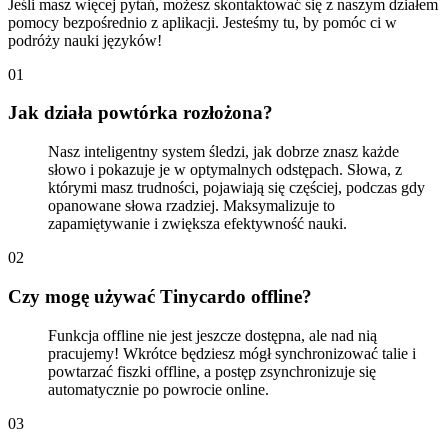
Jeśli masz więcej pytań, możesz skontaktować się z naszym działem
pomocy bezpośrednio z aplikacji. Jesteśmy tu, by pomóc ci w
podróży nauki języków!
0
1
Jak działa powtórka rozłożona?
Nasz inteligentny system śledzi, jak dobrze znasz każde
słowo i pokazuje je w optymalnych odstępach. Słowa, z
którymi masz trudności, pojawiają się częściej, podczas gdy
opanowane słowa rzadziej. Maksymalizuje to
zapamiętywanie i zwiększa efektywność nauki.
0
2
Czy mogę używać Tinycardo offline?
Funkcja offline nie jest jeszcze dostępna, ale nad nią
pracujemy! Wkrótce będziesz mógł synchronizować talie i
powtarzać fiszki offline, a postęp zsynchronizuje się
automatycznie po powrocie online.
0
3