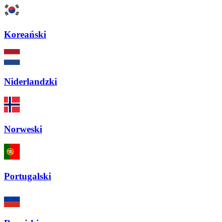
Koreański
Niderlandzki
Norweski
Portugalski