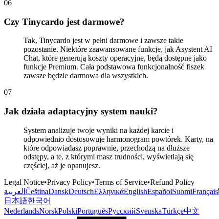
0
6
Czy Tinycardo jest darmowe?
Tak, Tinycardo jest w pełni darmowe i zawsze takie
pozostanie. Niektóre zaawansowane funkcje, jak Asystent AI
Chat, które generują koszty operacyjne, będą dostępne jako
funkcje Premium. Cała podstawowa funkcjonalność fiszek
zawsze będzie darmowa dla wszystkich.
0
7
Jak działa adaptacyjny system nauki?
System analizuje twoje wyniki na każdej karcie i
odpowiednio dostosowuje harmonogram powtórek. Karty, na
które odpowiadasz poprawnie, przechodzą na dłuższe
odstępy, a te, z którymi masz trudności, wyświetlają się
częściej, aż je opanujesz.
Legal Notice
•
Privacy Policy
•
Terms of Service
•
Refund Policy
العربية
Čeština
Dansk
Deutsch
Ελληνικά
English
Español
Suomi
Français
日本語
한국어
Nederlands
Norsk
Polski
Português
Русский
Svenska
Türkçe
中文