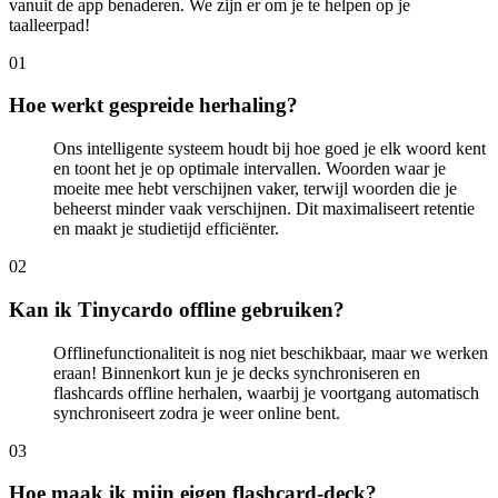
vanuit de app benaderen. We zijn er om je te helpen op je
taalleerpad!
0
1
Hoe werkt gespreide herhaling?
Ons intelligente systeem houdt bij hoe goed je elk woord kent
en toont het je op optimale intervallen. Woorden waar je
moeite mee hebt verschijnen vaker, terwijl woorden die je
beheerst minder vaak verschijnen. Dit maximaliseert retentie
en maakt je studietijd efficiënter.
0
2
Kan ik Tinycardo offline gebruiken?
Offlinefunctionaliteit is nog niet beschikbaar, maar we werken
eraan! Binnenkort kun je je decks synchroniseren en
flashcards offline herhalen, waarbij je voortgang automatisch
synchroniseert zodra je weer online bent.
0
3
Hoe maak ik mijn eigen flashcard-deck?