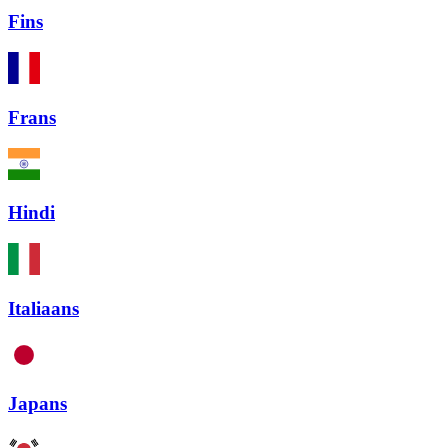
Fins
Frans
Hindi
Italiaans
Japans