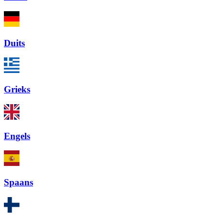
Duits
Grieks
Engels
Spaans