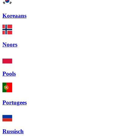
Koreaans
Noors
Pools
Portugees
Russisch