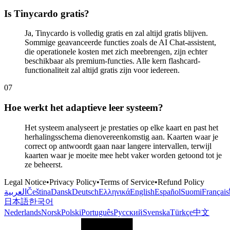
Is Tinycardo gratis?
Ja, Tinycardo is volledig gratis en zal altijd gratis blijven.
Sommige geavanceerde functies zoals de AI Chat-assistent,
die operationele kosten met zich meebrengen, zijn echter
beschikbaar als premium-functies. Alle kern flashcard-
functionaliteit zal altijd gratis zijn voor iedereen.
0
7
Hoe werkt het adaptieve leer systeem?
Het systeem analyseert je prestaties op elke kaart en past het
herhalingsschema dienovereenkomstig aan. Kaarten waar je
correct op antwoordt gaan naar langere intervallen, terwijl
kaarten waar je moeite mee hebt vaker worden getoond tot je
ze beheerst.
Legal Notice
•
Privacy Policy
•
Terms of Service
•
Refund Policy
العربية
Čeština
Dansk
Deutsch
Ελληνικά
English
Español
Suomi
Français
日本語
한국어
Nederlands
Norsk
Polski
Português
Русский
Svenska
Türkçe
中文