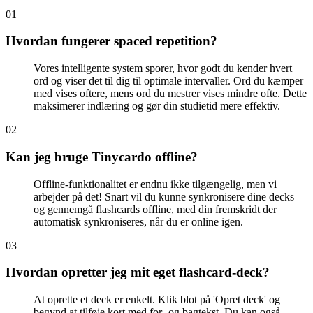
0
1
Hvordan fungerer spaced repetition?
Vores intelligente system sporer, hvor godt du kender hvert
ord og viser det til dig til optimale intervaller. Ord du kæmper
med vises oftere, mens ord du mestrer vises mindre ofte. Dette
maksimerer indlæring og gør din studietid mere effektiv.
0
2
Kan jeg bruge Tinycardo offline?
Offline-funktionalitet er endnu ikke tilgængelig, men vi
arbejder på det! Snart vil du kunne synkronisere dine decks
og gennemgå flashcards offline, med din fremskridt der
automatisk synkroniseres, når du er online igen.
0
3
Hvordan opretter jeg mit eget flashcard-deck?
At oprette et deck er enkelt. Klik blot på 'Opret deck' og
begynd at tilføje kort med for- og bagtekst. Du kan også