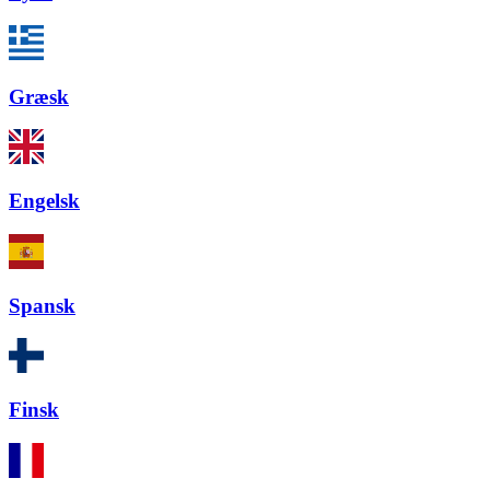
Græsk
Engelsk
Spansk
Finsk