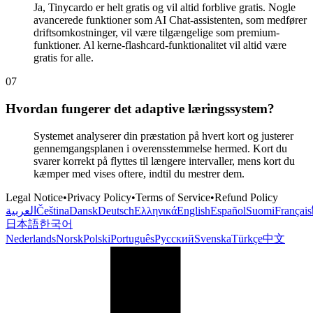
Ja, Tinycardo er helt gratis og vil altid forblive gratis. Nogle
avancerede funktioner som AI Chat-assistenten, som medfører
driftsomkostninger, vil være tilgængelige som premium-
funktioner. Al kerne-flashcard-funktionalitet vil altid være
gratis for alle.
0
7
Hvordan fungerer det adaptive læringssystem?
Systemet analyserer din præstation på hvert kort og justerer
gennemgangsplanen i overensstemmelse hermed. Kort du
svarer korrekt på flyttes til længere intervaller, mens kort du
kæmper med vises oftere, indtil du mestrer dem.
Legal Notice
•
Privacy Policy
•
Terms of Service
•
Refund Policy
العربية
Čeština
Dansk
Deutsch
Ελληνικά
English
Español
Suomi
Français
日本語
한국어
Nederlands
Norsk
Polski
Português
Русский
Svenska
Türkçe
中文