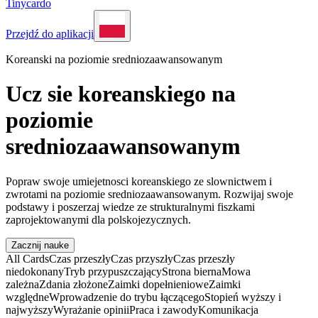
Tinycardo
Przejdź do aplikacji
Koreanski na poziomie sredniozaawansowanym
Ucz sie koreanskiego na
poziomie
sredniozaawansowanym
Popraw swoje umiejetnosci koreanskiego ze slownictwem i
zwrotami na poziomie sredniozaawansowanym. Rozwijaj swoje
podstawy i poszerzaj wiedze ze strukturalnymi fiszkami
zaprojektowanymi dla polskojezycznych.
Zacznij nauke
All Cards
Czas przeszły
Czas przyszły
Czas przeszły
niedokonany
Tryb przypuszczający
Strona bierna
Mowa
zależna
Zdania złożone
Zaimki dopełnieniowe
Zaimki
względne
Wprowadzenie do trybu łączącego
Stopień wyższy i
najwyższy
Wyrażanie opinii
Praca i zawody
Komunikacja