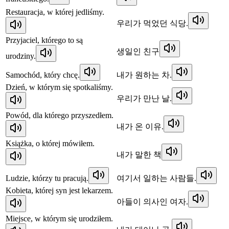
Restauracja, w której jedliśmy.
우리가 먹었던 식당.
Przyjaciel, którego to są
생일인 친구
urodziny.
Samochód, który chcę.
내가 원하는 차.
Dzień, w którym się spotkaliśmy.
우리가 만난 날.
Powód, dla którego przyszedłem.
내가 온 이유.
Książka, o której mówiłem.
내가 말한 책
Ludzie, którzy tu pracują.
여기서 일하는 사람들.
Kobieta, której syn jest lekarzem.
아들이 의사인 여자.
Miejsce, w którym się urodziłem.