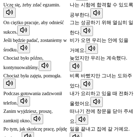
Uczę się, żeby zdać egzamin.
나는 시험에 합격할 수 있도록
공부한다.
On ciężko pracuje, aby odnieść
그는 성공하기 위해 열심히 일
sukces.
한다.
Jeśli będzie padać, zostaniemy w
비가 오면 우리는 안에 있을
środku.
거예요.
Chociaż było późno,
늦었지만 우리는 계속했다.
kontynuowaliśmy.
Chociaż była zajęta, pomogła.
비록 바빴지만 그녀는 도와주
었다.
Podczas gotowania zadzwonił
내가 요리하고 있을 때 전화가
telefon.
울렸어요.
Zanim wyjdziesz, proszę,
떠나기 전에 창문을 닫아 주세
zamknij okno.
요.
Po tym, jak skończę pracę, pójdę
일을 끝내고 집에 갈 거예요.