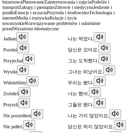
biznesowa
Planowanie
Zainteresowania i zajęcia
Podróże i
transport
Zakupy i pieniądze
Zdrowie i medycyna
Jedzenie i
posiłki
Emocje i uczucia
Przyroda i środowisko
Technologia i
internet
Media i rozrywka
Relacje i życie
towarzyskie
Rozwiązywanie problemów i udzielanie
porad
Wyrażenia idiomatyczne
Jadłam
나는 먹었다.
Poszłaś
당신은 갔어요.
Przyjechał
그는 도착했다.
Wyszła
그녀는 떠났어요.
Widzieliśmy
우리는 봤다.
Zrobiłeś
너는 했어.
Przyszli
그들은 왔다.
Nie poszedłem
나는 가지 않았어요.
Nie jadłeś.
당신은 먹지 않았어요.