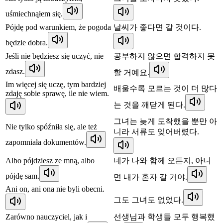
uśmiechnąłem się.
Pójdę pod warunkiem, że pogoda
날씨가 좋다면 갈 것이다.
będzie dobra.
Jeśli nie będziesz się uczyć, nie
공부하지 않으면 합격하지 못
zdasz.
할 거예요.
Im więcej się uczę, tym bardziej
배울수록 모르는 것이 더 많다
zdaję sobie sprawę, ile nie wiem.
는 것을 깨닫게 된다.
그녀는 늦게 도착했을 뿐만 아
Nie tylko spóźniła się, ale też
니라 서류도 잊어버렸다.
zapomniała dokumentów.
Albo pójdziesz ze mną, albo
네가 나와 함께 오든지, 아니
pójdę sam.
면 내가 혼자 갈 거야.
Ani on, ani ona nie byli obecni.
그도 그녀도 없었다.
Zarówno nauczyciel, jak i
선생님과 학생들 모두 행복했