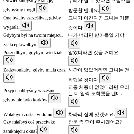
Odwiedzilibyśmy Francję,
우리가 할 수 있다면 프랑스를
gdybyśmy mogli.
방문할 텐데요.
Ona byłaby szczęśliwa, gdyby
그녀가 이긴다면 그녀는 기쁠
wygrała.
것이다.
Gdybym był na twoim miejscu,
내가 너라면 받아들일 거야.
zaakceptowałbym.
Poszedłbym, gdybym wiedział.
알았더라면 갔을 거예요.
Zadzwoniłaby, gdyby miała czas.
시간이 있었더라면 그녀는 전
화했을 것이다.
교통 체증이 없었더라면 우리
Przyjechalibyśmy wcześniej,
는 더 일찍 도착했을 텐데.
gdyby nie było korków.
Wolałbym zostać w domu.
차라리 집에 있겠어요.
Czy miałbyś coś przeciwko
창문 좀 닫아 주시겠어요?
zamknięciu okna?