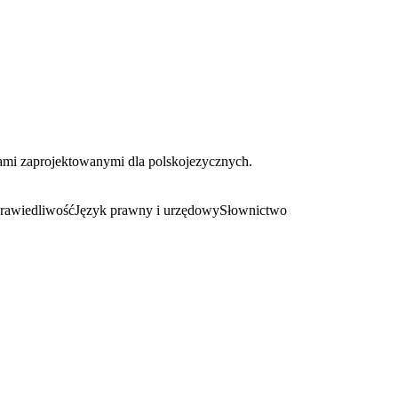
kami zaprojektowanymi dla polskojezycznych.
prawiedliwość
Język prawny i urzędowy
Słownictwo