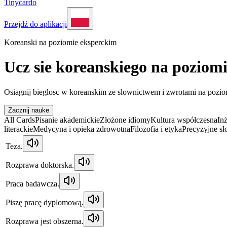
Tinycardo
Przejdź do aplikacji
Koreanski na poziomie eksperckim
Ucz sie koreanskiego na poziom
Osiagnij bieglosc w koreanskim ze slownictwem i zwrotami na pozio
Zacznij nauke
All Cards
Pisanie akademickie
Złożone idiomy
Kultura współczesna
Inż
literackie
Medycyna i opieka zdrowotna
Filozofia i etyka
Precyzyjne s
Teza.
Rozprawa doktorska.
Praca badawcza.
Piszę pracę dyplomową.
Rozprawa jest obszerna.