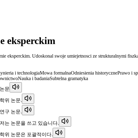
ie eksperckim
mie eksperckim. Udoskonal swoje umiejetnosci ze strukturalnymi fisz
ynieria i technologia
Mowa formalna
Odniesienia historyczne
Prawo i s
łownictwo
Nauka i badania
Subtelna gramatyka
논문
학위 논문.
연구 논문.
저는 논문을 쓰고 있습니다.
학위 논문은 포괄적이다.