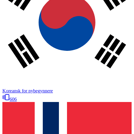
Koreansk for nybegynnere
606