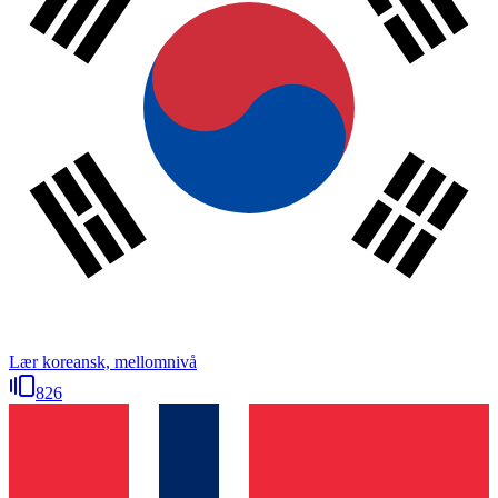
Lær koreansk, mellomnivå
826