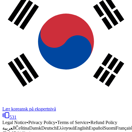
Lær koreansk på ekspertnivå
531
Legal Notice
•
Privacy Policy
•
Terms of Service
•
Refund Policy
العربية
Čeština
Dansk
Deutsch
Ελληνικά
English
Español
Suomi
Français