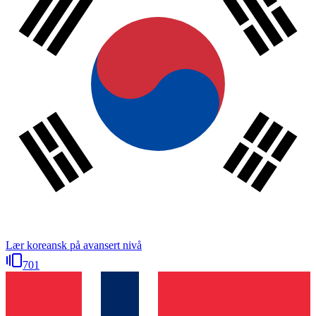
Lær koreansk på avansert nivå
701