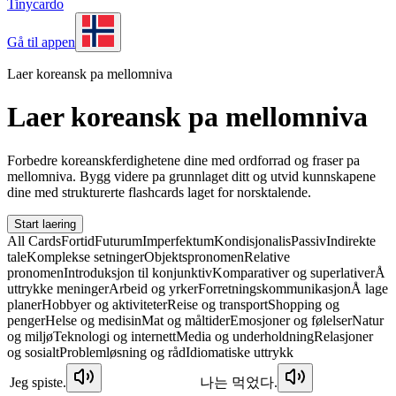
Tinycardo
Gå til appen
Laer koreansk pa mellomniva
Laer koreansk pa mellomniva
Forbedre koreanskferdighetene dine med ordforrad og fraser pa
mellomniva. Bygg videre pa grunnlaget ditt og utvid kunnskapene
dine med strukturerte flashcards laget for norsktalende.
Start laering
All Cards
Fortid
Futurum
Imperfektum
Kondisjonalis
Passiv
Indirekte
tale
Komplekse setninger
Objektspronomen
Relative
pronomen
Introduksjon til konjunktiv
Komparativer og superlativer
Å
uttrykke meninger
Arbeid og yrker
Forretningskommunikasjon
Å lage
planer
Hobbyer og aktiviteter
Reise og transport
Shopping og
penger
Helse og medisin
Mat og måltider
Emosjoner og følelser
Natur
og miljø
Teknologi og internett
Media og underholdning
Relasjoner
og sosialt
Problemløsning og råd
Idiomatiske uttrykk
Jeg spiste.
나는 먹었다.