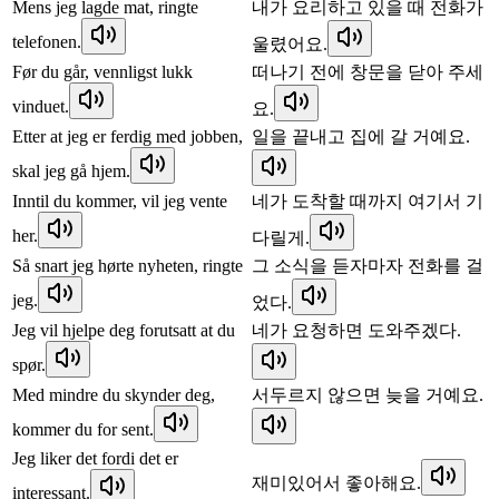
Mens jeg lagde mat, ringte
내가 요리하고 있을 때 전화가
telefonen.
울렸어요.
Før du går, vennligst lukk
떠나기 전에 창문을 닫아 주세
vinduet.
요.
Etter at jeg er ferdig med jobben,
일을 끝내고 집에 갈 거예요.
skal jeg gå hjem.
Inntil du kommer, vil jeg vente
네가 도착할 때까지 여기서 기
her.
다릴게.
Så snart jeg hørte nyheten, ringte
그 소식을 듣자마자 전화를 걸
jeg.
었다.
Jeg vil hjelpe deg forutsatt at du
네가 요청하면 도와주겠다.
spør.
Med mindre du skynder deg,
서두르지 않으면 늦을 거예요.
kommer du for sent.
Jeg liker det fordi det er
재미있어서 좋아해요.
interessant.