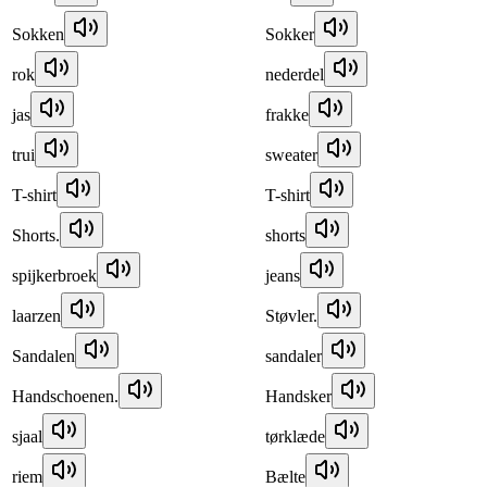
Sokken
Sokker
rok
nederdel
jas
frakke
trui
sweater
T-shirt
T-shirt
Shorts.
shorts
spijkerbroek
jeans
laarzen
Støvler.
Sandalen
sandaler
Handschoenen.
Handsker
sjaal
tørklæde
riem
Bælte