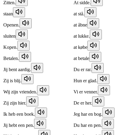
Zitten.
At sidde.
staan
at stå.
Openen.
at åbne
sluiten
at lukke.
Kopen.
at købe
Betalen.
at betale
Jij bent aardig.
Du er rar.
Zij is blij.
Hun er glad.
Wij zijn vrienden.
Vi er venner.
Zij zijn hier.
De er her.
Ik heb een boek.
Jeg har en bog.
Jij hebt een pen.
Du har en pen.