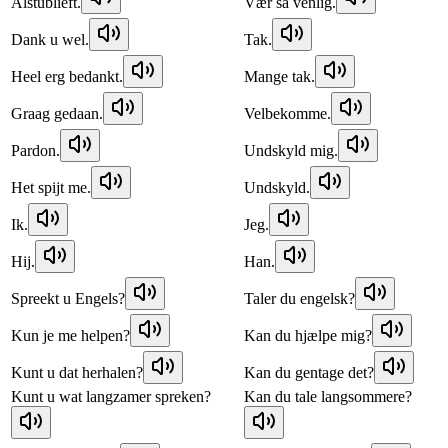
Alstublieft.
Vær så venlig.
Dank u wel.
Tak.
Heel erg bedankt.
Mange tak.
Graag gedaan.
Velbekomme.
Pardon.
Undskyld mig.
Het spijt me.
Undskyld.
Ik.
Jeg.
Hij.
Han.
Spreekt u Engels?
Taler du engelsk?
Kun je me helpen?
Kan du hjælpe mig?
Kunt u dat herhalen?
Kan du gentage det?
Kunt u wat langzamer spreken?
Kan du tale langsommere?