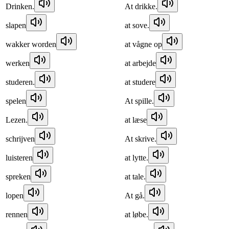
Drinken.
At drikke.
slapen
at sove.
wakker worden
at vågne op
werken
at arbejde
studeren.
at studere
spelen
At spille.
Lezen.
at læse
schrijven
At skrive.
luisteren
at lytte.
spreken
at tale.
lopen
At gå.
rennen
at løbe.