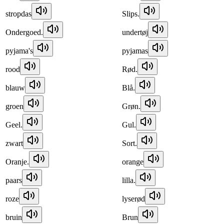
stropdas
Slips.
Ondergoed.
undertøj
pyjama's
pyjamas
rood
Rød.
blauw
Blå.
groen
Grøn.
Geel.
Gul.
zwart
Sort.
Oranje.
orange
paars
lilla.
roze
lyserød
bruin
Brun