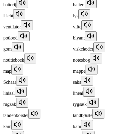
batterij
batteri
Licht
lys
ventilator
vifte
potlood
blyant
gom
viskelæder
notitieboek
notesbog
map
mappe
Schaar
saks
liniaal
lineal
rugzak
rygsæk
tandenborstel
tandbørste
kam
kam