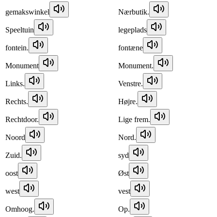
gemakswinkel
Nærbutik.
Speeltuin
legeplads
fontein.
fontæne
Monument
Monument.
Links.
Venstre.
Rechts.
Højre.
Rechtdoor.
Lige frem.
Noord
Nord.
Zuid.
syd
oost
Øst
west
vest
Omhoog.
Op.