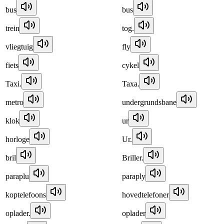
bus
bus
trein
tog.
vliegtuig
fly
fiets
cykel
Taxi.
Taxa.
metro
undergrundsbane
klok
ur
horloge
Ur.
bril
Briller.
paraplu
paraply
koptelefoons
hovedtelefoner
oplader.
oplader