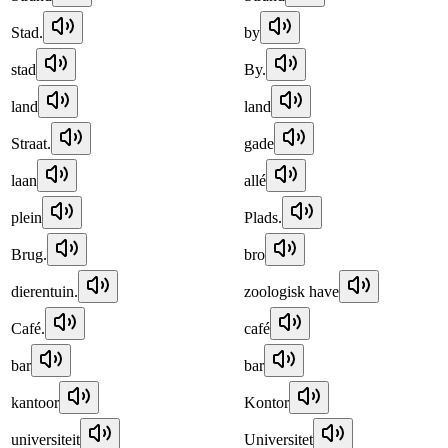
Stad.
by
stad
By.
land
land
Straat.
gade
laan
allé
plein
Plads.
Brug.
bro
dierentuin.
zoologisk have
Café.
café
bar
bar
kantoor
Kontor
universiteit
Universitet