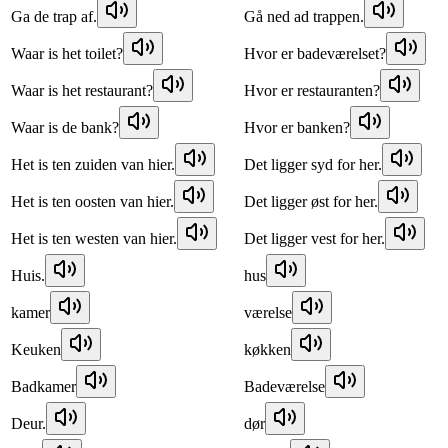
Ga de trap af.
Gå ned ad trappen.
Waar is het toilet?
Hvor er badeværelset?
Waar is het restaurant?
Hvor er restauranten?
Waar is de bank?
Hvor er banken?
Het is ten zuiden van hier.
Det ligger syd for her.
Het is ten oosten van hier.
Det ligger øst for her.
Het is ten westen van hier.
Det ligger vest for her.
Huis.
hus
kamer
værelse
Keuken
køkken
Badkamer
Badeværelse
Deur.
dør