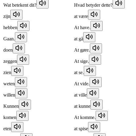
Wat betekent dit?
Hvad betyder dette?
zijn
at være
hebben
At have.
Gaan.
at gå
doen
At gøre.
zeggen
At sige.
zien
at se.
weten
At vide.
willen
at ville
Kunnen
at kunne
komen
At komme.
eten
at spise