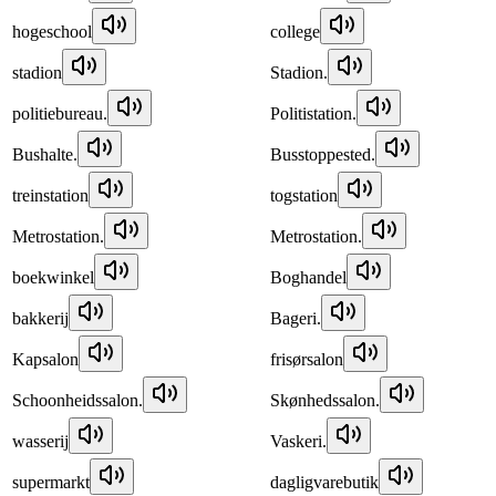
hogeschool
college
stadion
Stadion.
politiebureau.
Politistation.
Bushalte.
Busstoppested.
treinstation
togstation
Metrostation.
Metrostation.
boekwinkel
Boghandel
bakkerij
Bageri.
Kapsalon
frisørsalon
Schoonheidssalon.
Skønhedssalon.
wasserij
Vaskeri.
supermarkt
dagligvarebutik