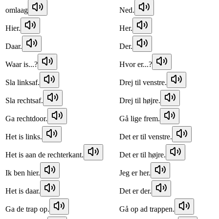
omlaag
Ned.
Hier.
Her.
Daar.
Der.
Waar is...?
Hvor er...?
Sla linksaf.
Drej til venstre.
Sla rechtsaf.
Drej til højre.
Ga rechtdoor.
Gå lige frem.
Het is links.
Det er til venstre.
Het is aan de rechterkant.
Det er til højre.
Ik ben hier.
Jeg er her.
Het is daar.
Det er der.
Ga de trap op.
Gå op ad trappen.