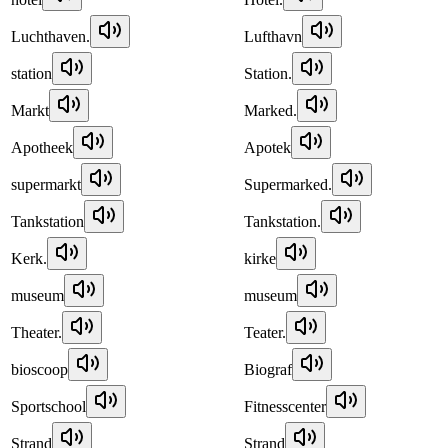
Luchthaven.
Lufthavn
station
Station.
Markt
Marked.
Apotheek
Apotek
supermarkt
Supermarked.
Tankstation
Tankstation.
Kerk.
kirke
museum
museum
Theater.
Teater.
bioscoop
Biograf
Sportschool
Fitnesscenter
Strand
Strand