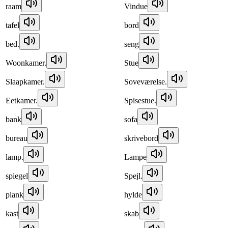
raam
Vindue
tafel
bord
bed.
seng
Woonkamer.
Stue
Slaapkamer.
Soveværelse.
Eetkamer.
Spisestue.
bank
sofa
bureau
skrivebord
lamp.
Lampe
spiegel
Spejl.
plank
hylde
kast
skab