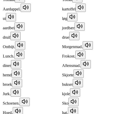
Aardappel.
kartoffel
ui
løg
aardbei
jordbær
druif
drue
Ontbijt.
Morgenmad.
Lunch.
Frokost.
diner
Aftensmad.
hemd
Skjorte
broek
bukser
Jurk.
kjole
Schoenen.
Sko
Hoed.
hat.