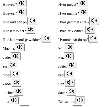
Hoeveel?
Hvor meget?
Hoeveel?
Hvor mange?
Hoe oud ben je?
Hvor gammel er du?
Hoe laat is het?
Hvad er klokken?
Hoe laat word je wakker?
Hvornår står du op?
Moeder.
Mor
vader
Far.
zus
søster
broer
bror
Zoon.
Søn.
dochter
datter
oma
Bedstemor.