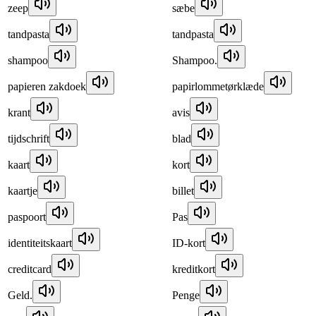
zeep
sæbe
tandpasta
tandpasta
shampoo
Shampoo.
papieren zakdoek
papirlommetørklæde
krant
avis
tijdschrift
blad
kaart
kort
kaartje
billet
paspoort
Pas
identiteitskaart
ID-kort
creditcard
kreditkort
Geld.
Penge