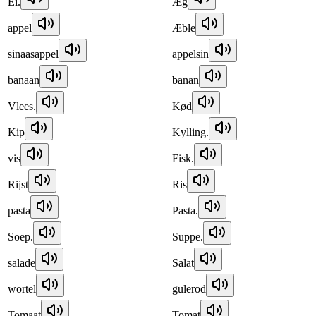
Ei.
Æg
appel
Æble
sinaasappel
appelsin
banaan
banan
Vlees.
Kød
Kip
Kylling.
vis
Fisk.
Rijst
Ris
pasta
Pasta.
Soep.
Suppe.
salade
Salat
wortel
gulerod
Tomaat
Tomat