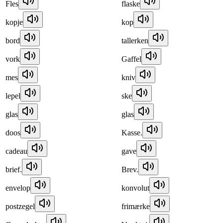
Fles
flaske
kopje
kop
bord
tallerken
vork
Gaffel
mes
kniv
lepel
ske
glas
glas
doos
Kasse.
cadeau
gave
brief.
Brev.
envelop
konvolut
postzegel
frimærke