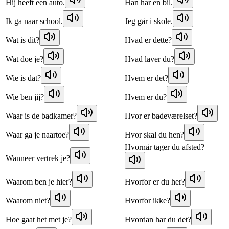
Hij heeft een auto.
Han har en bil.
Ik ga naar school.
Jeg går i skole.
Wat is dit?
Hvad er dette?
Wat doe je?
Hvad laver du?
Wie is dat?
Hvem er det?
Wie ben jij?
Hvem er du?
Waar is de badkamer?
Hvor er badeværelset?
Waar ga je naartoe?
Hvor skal du hen?
Hvornår tager du afsted?
Wanneer vertrek je?
Waarom ben je hier?
Hvorfor er du her?
Waarom niet?
Hvorfor ikke?
Hoe gaat het met je?
Hvordan har du det?