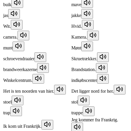
buik
mave
jas
jakke
Wit.
Hvid.
camera.
Kamera.
munt
Mønt
schroevendraaier
Skruetrækker.
brandweerkazerne
Brandstation.
Winkelcentrum.
indkøbscenter
Het is ten noorden van hier.
Det ligger nord for her.
stoel
stol
trap
trappe
Jeg kommer fra Frankrig.
Ik kom uit Frankrijk.