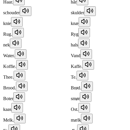
Haar.
hår
schouder
skulder
knie
knæ
Rug.
Ryg
nek
hals
Water.
Vand
Koffie.
Kaffe.
Thee.
Te.
Brood.
Brød.
Boter
smør
kaas
Ost.
Melk.
mælk