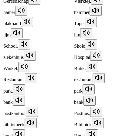
Gereedschap
Værktøj.
hamer
hammer
plakband
Tape.
lijm
lim
School.
Skole
ziekenhuis
Hospital
Winkel.
Butik.
Restaurant.
restaurant
park.
park
bank
bank
postkantoor
Posthus.
bibliotheek
Bibliotek
hotel
Hotel.