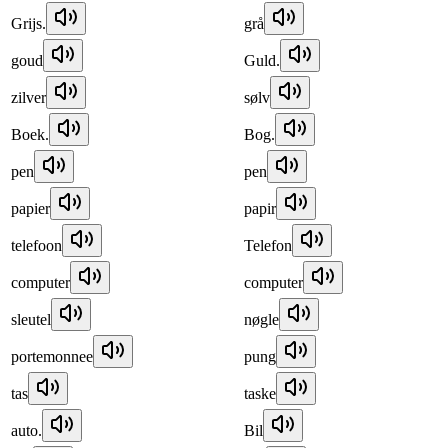
Grijs.
grå
goud
Guld.
zilver
sølv
Boek.
Bog.
pen
pen
papier
papir
telefoon
Telefon
computer
computer
sleutel
nøgle
portemonnee
pung
tas
taske
auto.
Bil