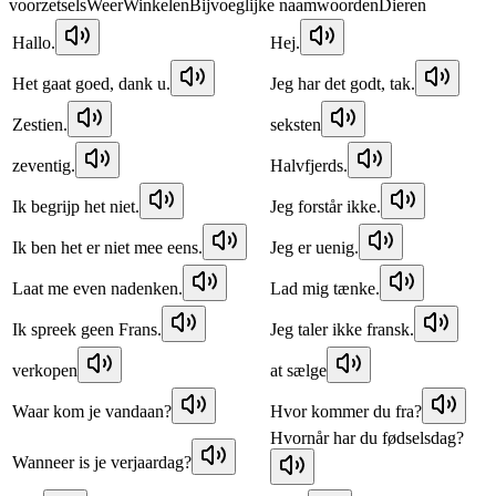
voorzetsels
Weer
Winkelen
Bijvoeglijke naamwoorden
Dieren
Hallo.
Hej.
Het gaat goed, dank u.
Jeg har det godt, tak.
Zestien.
seksten
zeventig.
Halvfjerds.
Ik begrijp het niet.
Jeg forstår ikke.
Ik ben het er niet mee eens.
Jeg er uenig.
Laat me even nadenken.
Lad mig tænke.
Ik spreek geen Frans.
Jeg taler ikke fransk.
verkopen
at sælge
Waar kom je vandaan?
Hvor kommer du fra?
Hvornår har du fødselsdag?
Wanneer is je verjaardag?