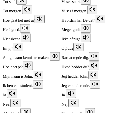
Tot snel.
Vi ses snart.
Tot morgen.
Vi ses i morgen.
Hoe gaat het met u?
Hvordan har De det?
Heel goed.
Meget godt.
Niet slecht.
Ikke dårligt.
En jij?
Og du?
Aangenaam kennis te maken.
Rart at møde dig.
Hoe heet je?
Hvad hedder du?
Mijn naam is John.
Jeg hedder John.
Ik ben een student.
Jeg er studerende.
Ja.
Ja.
Nee.
Nej.