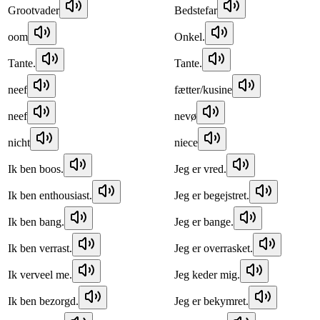
Grootvader
Bedstefar
oom
Onkel.
Tante.
Tante.
neef
fætter/kusine
neef
nevø
nicht
niece
Ik ben boos.
Jeg er vred.
Ik ben enthousiast.
Jeg er begejstret.
Ik ben bang.
Jeg er bange.
Ik ben verrast.
Jeg er overrasket.
Ik verveel me.
Jeg keder mig.
Ik ben bezorgd.
Jeg er bekymret.