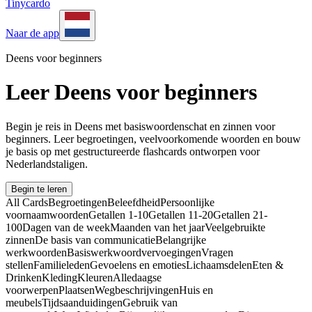
Tinycardo
Naar de app
Deens voor beginners
Leer Deens voor beginners
Begin je reis in Deens met basiswoordenschat en zinnen voor
beginners. Leer begroetingen, veelvoorkomende woorden en bouw
je basis op met gestructureerde flashcards ontworpen voor
Nederlandstaligen.
Begin te leren
All Cards
Begroetingen
Beleefdheid
Persoonlijke
voornaamwoorden
Getallen 1-10
Getallen 11-20
Getallen 21-
100
Dagen van de week
Maanden van het jaar
Veelgebruikte
zinnen
De basis van communicatie
Belangrijke
werkwoorden
Basiswerkwoordvervoegingen
Vragen
stellen
Familieleden
Gevoelens en emoties
Lichaamsdelen
Eten &
Drinken
Kleding
Kleuren
Alledaagse
voorwerpen
Plaatsen
Wegbeschrijvingen
Huis en
meubels
Tijdsaanduidingen
Gebruik van