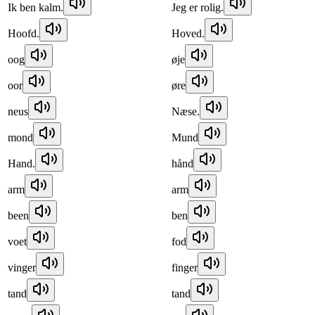
Ik ben kalm.
Jeg er rolig.
Hoofd.
Hoved.
oog
øje
oor
øre
neus
Næse.
mond
Mund
Hand.
hånd
arm
arm
been
ben
voet
fod
vinger
finger
tand
tand