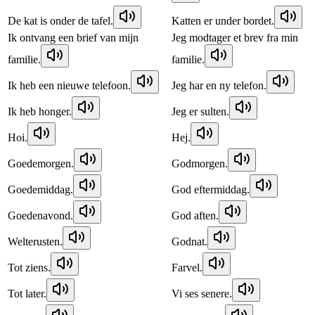
De kat is onder de tafel.
Katten er under bordet.
Ik ontvang een brief van mijn
Jeg modtager et brev fra min
familie.
familie.
Ik heb een nieuwe telefoon.
Jeg har en ny telefon.
Ik heb honger.
Jeg er sulten.
Hoi.
Hej.
Goedemorgen.
Godmorgen.
Goedemiddag.
God eftermiddag.
Goedenavond.
God aften.
Welterusten.
Godnat.
Tot ziens.
Farvel.
Tot later.
Vi ses senere.