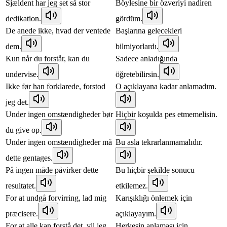
Sjældent har jeg set så stor
Böylesine bir özveriyi nadiren
dedikation.
gördüm.
De anede ikke, hvad der ventede
Başlarına gelecekleri
dem.
bilmiyorlardı.
Kun når du forstår, kan du
Sadece anladığında
undervise.
öğretebilirsin.
Ikke før han forklarede, forstod
O açıklayana kadar anlamadım.
jeg det.
Under ingen omstændigheder bør
Hiçbir koşulda pes etmemelisin.
du give op.
Under ingen omstændigheder må
Bu asla tekrarlanmamalıdır.
dette gentages.
På ingen måde påvirker dette
Bu hiçbir şekilde sonucu
resultatet.
etkilemez.
For at undgå forvirring, lad mig
Karışıklığı önlemek için
præcisere.
açıklayayım.
For at alle kan forstå det, vil jeg
Herkesin anlaması için