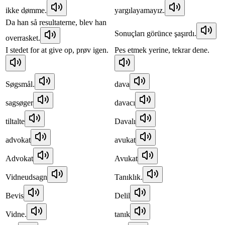
ikke dømme.
yargılayamayız.
Da han så resultaterne, blev han
Sonuçları görünce şaşırdı.
overrasket.
I stedet for at give op, prøv igen.
Pes etmek yerine, tekrar dene.
Søgsmål.
dava
sagsøger
davacı
tiltalte
Davalı
advokat
avukat
Advokat
Avukat
Vidneudsagn
Tanıklık.
Bevis
Delil
Vidne.
tanık