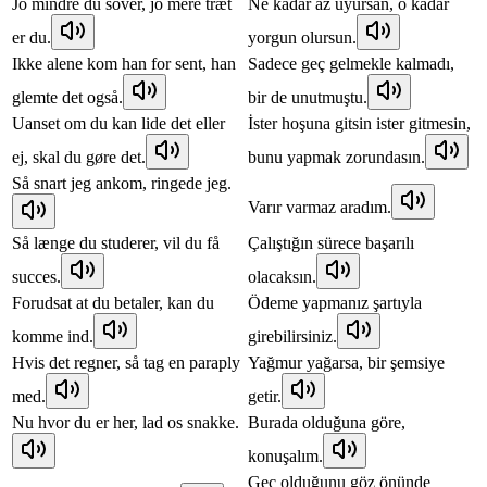
Jo mindre du sover, jo mere træt
Ne kadar az uyursan, o kadar
er du.
yorgun olursun.
Ikke alene kom han for sent, han
Sadece geç gelmekle kalmadı,
glemte det også.
bir de unutmuştu.
Uanset om du kan lide det eller
İster hoşuna gitsin ister gitmesin,
ej, skal du gøre det.
bunu yapmak zorundasın.
Så snart jeg ankom, ringede jeg.
Varır varmaz aradım.
Så længe du studerer, vil du få
Çalıştığın sürece başarılı
succes.
olacaksın.
Forudsat at du betaler, kan du
Ödeme yapmanız şartıyla
komme ind.
girebilirsiniz.
Hvis det regner, så tag en paraply
Yağmur yağarsa, bir şemsiye
med.
getir.
Nu hvor du er her, lad os snakke.
Burada olduğuna göre,
konuşalım.
Geç olduğunu göz önünde