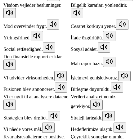
Visdom vejleder beslutninger.
Bilgelik kararları yönlendirir.
Mod overvinder frygt.
Cesaret korkuyu yener.
Ytringsfrihed.
İfade özgürlüğü.
Social retfærdighed.
Sosyal adalet.
Den finansielle rapport er klar.
Mali rapor hazır.
Vi udvider virksomheden.
İşletmeyi genişletiyoruz.
Fusionen blev annonceret.
Birleşme duyuruldu.
Vi er nødt til at analysere dataene.
Verileri analiz etmemiz
gerekiyor.
Strategien blev drøftet.
Strateji tartışıldı.
Vi nåede vores mål.
Hedeflerimize ulaştık.
Kvartalsresultaterne er positive.
Çeyreklik sonuçlar olumlu.