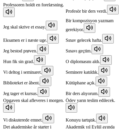
Professoren holdt en forelæsning.
Profesör bir ders verdi.
Bir kompozisyon yazmam
Jeg skal skrive et essay.
gerekiyor.
Eksamen er i næste uge.
Sınav gelecek hafta.
Jeg bestod prøven.
Sınavı geçtim.
Hun fik sin grad.
O diplomasını aldı.
Vi deltog i seminaret.
Seminere katıldık.
Biblioteket er åbent.
Kütüphane açık.
Jeg tager et kursus.
Bir ders alıyorum.
Opgaven skal afleveres i morgen.
Ödev yarın teslim edilecek.
Vi diskuterede emnet.
Konuyu tartıştık.
Det akademiske år starter i
Akademik yıl Eylül ayında