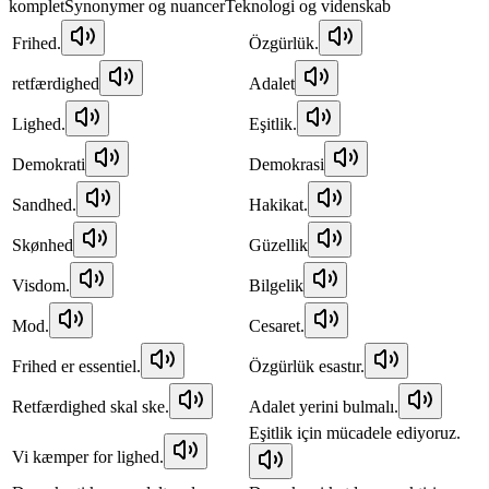
komplet
Synonymer og nuancer
Teknologi og videnskab
Frihed.
Özgürlük.
retfærdighed
Adalet
Lighed.
Eşitlik.
Demokrati
Demokrasi
Sandhed.
Hakikat.
Skønhed
Güzellik
Visdom.
Bilgelik
Mod.
Cesaret.
Frihed er essentiel.
Özgürlük esastır.
Retfærdighed skal ske.
Adalet yerini bulmalı.
Eşitlik için mücadele ediyoruz.
Vi kæmper for lighed.