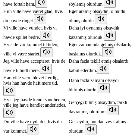
have fortalt ham.
söylemiş olurdum.
Hun ville have været glad, hvis
Eğer aramış olsaydın, o mutlu
du havde ringet.
olmuş olurdu.
Vi ville have vundet, hvis vi
Daha iyi oynamış olsaydık,
havde spillet bedre.
kazanmış olurduk.
Hvis de var kommet til tiden,
Eğer zamanında gelmiş olsalardı,
ville vi være startet.
başlamış olurduk.
Jeg ville have accepteret, hvis de
Daha fazla teklif etmiş olsalardı
havde tilbudt mere.
kabul ederdim.
Han ville være blevet færdig,
Daha fazla zamanı olsaydı
hvis han havde haft mere tid.
bitirmiş olurdu.
Hvis jeg havde kendt sandheden,
Gerçeği bilmiş olsaydım, farklı
ville jeg have handlet anderledes.
davranmış olurdum.
Du ville have nydt det, hvis du
Gelseydin, bundan zevk almış
var kommet.
olurdun.