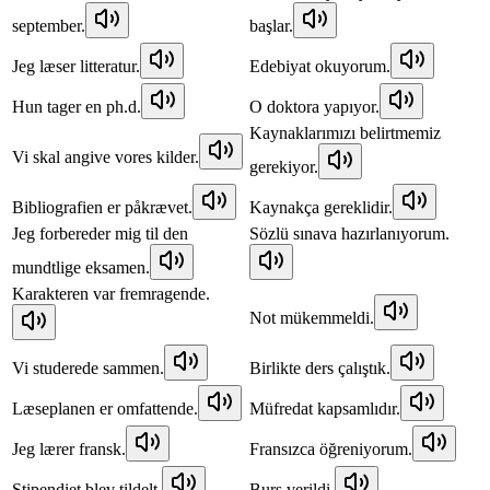
september.
başlar.
Jeg læser litteratur.
Edebiyat okuyorum.
Hun tager en ph.d.
O doktora yapıyor.
Kaynaklarımızı belirtmemiz
Vi skal angive vores kilder.
gerekiyor.
Bibliografien er påkrævet.
Kaynakça gereklidir.
Jeg forbereder mig til den
Sözlü sınava hazırlanıyorum.
mundtlige eksamen.
Karakteren var fremragende.
Not mükemmeldi.
Vi studerede sammen.
Birlikte ders çalıştık.
Læseplanen er omfattende.
Müfredat kapsamlıdır.
Jeg lærer fransk.
Fransızca öğreniyorum.
Stipendiet blev tildelt.
Burs verildi.