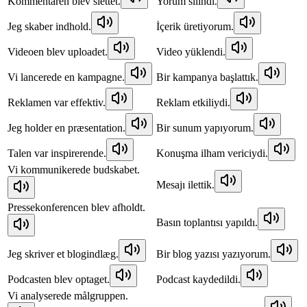
Kommentaren blev slettet.
Yorum silindi.
Jeg skaber indhold.
İçerik üretiyorum.
Videoen blev uploadet.
Video yüklendi.
Vi lancerede en kampagne.
Bir kampanya başlattık.
Reklamen var effektiv.
Reklam etkiliydi.
Jeg holder en præsentation.
Bir sunum yapıyorum.
Talen var inspirerende.
Konuşma ilham vericiydi.
Vi kommunikerede budskabet.
Mesajı ilettik.
Pressekonferencen blev afholdt.
Basın toplantısı yapıldı.
Jeg skriver et blogindlæg.
Bir blog yazısı yazıyorum.
Podcasten blev optaget.
Podcast kaydedildi.
Vi analyserede målgruppen.