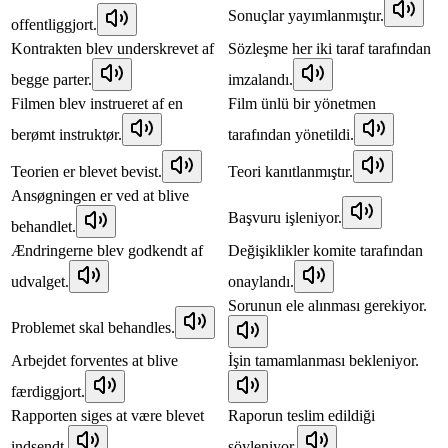
Sonuçlar yayımlanmıştır.
offentliggjort.
Kontrakten blev underskrevet af
Sözleşme her iki taraf tarafından
begge parter.
imzalandı.
Filmen blev instrueret af en
Film ünlü bir yönetmen
berømt instruktør.
tarafından yönetildi.
Teorien er blevet bevist.
Teori kanıtlanmıştır.
Ansøgningen er ved at blive
Başvuru işleniyor.
behandlet.
Ændringerne blev godkendt af
Değişiklikler komite tarafından
udvalget.
onaylandı.
Sorunun ele alınması gerekiyor.
Problemet skal behandles.
Arbejdet forventes at blive
İşin tamamlanması bekleniyor.
færdiggjort.
Rapporten siges at være blevet
Raporun teslim edildiği
indsendt.
söyleniyor.