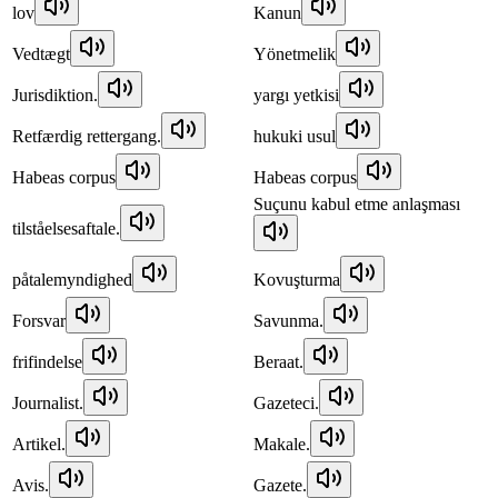
lov
Kanun
Vedtægt
Yönetmelik
Jurisdiktion.
yargı yetkisi
Retfærdig rettergang.
hukuki usul
Habeas corpus
Habeas corpus
Suçunu kabul etme anlaşması
tilståelsesaftale.
påtalemyndighed
Kovuşturma
Forsvar
Savunma.
frifindelse
Beraat.
Journalist.
Gazeteci.
Artikel.
Makale.
Avis.
Gazete.