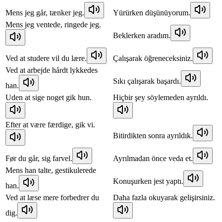
Mens jeg går, tænker jeg.
Yürürken düşünüyorum.
Mens jeg ventede, ringede jeg.
Beklerken aradım.
Ved at studere vil du lære.
Çalışarak öğreneceksiniz.
Ved at arbejde hårdt lykkedes
Sıkı çalışarak başardı.
han.
Uden at sige noget gik hun.
Hiçbir şey söylemeden ayrıldı.
Efter at være færdige, gik vi.
Bitirdikten sonra ayrıldık.
Før du går, sig farvel.
Ayrılmadan önce veda et.
Mens han talte, gestikulerede
Konuşurken jest yaptı.
han.
Ved at læse mere forbedrer du
Daha fazla okuyarak gelişirsiniz.
dig.