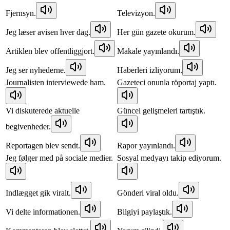
Fjernsyn.
Televizyon.
Jeg læser avisen hver dag.
Her gün gazete okurum.
Artiklen blev offentliggjort.
Makale yayınlandı.
Jeg ser nyhederne.
Haberleri izliyorum.
Journalisten interviewede ham.
Gazeteci onunla röportaj yaptı.
Vi diskuterede aktuelle
Güncel gelişmeleri tartıştık.
begivenheder.
Reportagen blev sendt.
Rapor yayınlandı.
Jeg følger med på sociale medier.
Sosyal medyayı takip ediyorum.
Indlægget gik viralt.
Gönderi viral oldu.
Vi delte informationen.
Bilgiyi paylaştık.