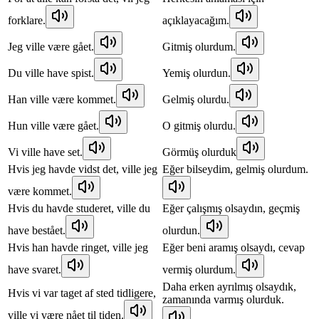
forklare.
açıklayacağım.
Jeg ville være gået.
Gitmiş olurdum.
Du ville have spist.
Yemiş olurdun.
Han ville være kommet.
Gelmiş olurdu.
Hun ville være gået.
O gitmiş olurdu.
Vi ville have set.
Görmüş olurduk
Hvis jeg havde vidst det, ville jeg
Eğer bilseydim, gelmiş olurdum.
være kommet.
Hvis du havde studeret, ville du
Eğer çalışmış olsaydın, geçmiş
have bestået.
olurdun.
Hvis han havde ringet, ville jeg
Eğer beni aramış olsaydı, cevap
have svaret.
vermiş olurdum.
Daha erken ayrılmış olsaydık,
Hvis vi var taget af sted tidligere,
zamanında varmış olurduk.
ville vi være nået til tiden.