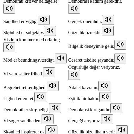
Demokrati kræver deltagelse.
Demokrasi katılım gerektirir.
Sandhed er vigtig.
Gerçek önemlidir.
Skønhed er subjektiv.
Güzellik özneldir.
Visdom kommer med erfaring.
Bilgelik deneyimle gelir.
Mod er beundringsværdigt.
Cesaret takdire şayandır.
Özgürlüğe değer veriyoruz.
Vi værdsætter frihed.
Begrebet retfærdighed.
Adalet kavramı.
Lighed er en ret.
Eşitlik bir haktır.
Demokrati er skrøbeligt.
Demokrasi kırılgandır.
Vi søger sandheden.
Gerçeği arıyoruz.
Skønhed inspirerer os.
Güzellik bize ilham verir.