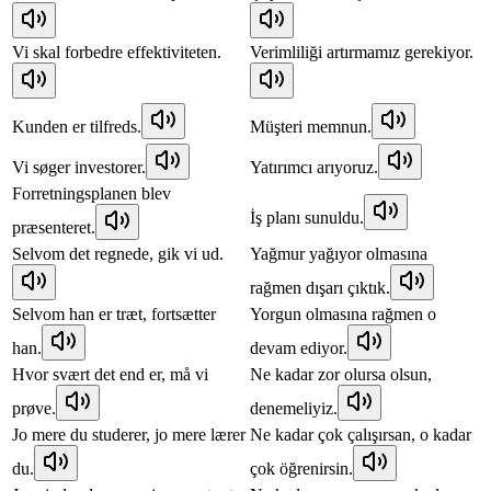
Vi skal forbedre effektiviteten.
Verimliliği artırmamız gerekiyor.
Kunden er tilfreds.
Müşteri memnun.
Vi søger investorer.
Yatırımcı arıyoruz.
Forretningsplanen blev
İş planı sunuldu.
præsenteret.
Selvom det regnede, gik vi ud.
Yağmur yağıyor olmasına
rağmen dışarı çıktık.
Selvom han er træt, fortsætter
Yorgun olmasına rağmen o
han.
devam ediyor.
Hvor svært det end er, må vi
Ne kadar zor olursa olsun,
prøve.
denemeliyiz.
Jo mere du studerer, jo mere lærer
Ne kadar çok çalışırsan, o kadar
du.
çok öğrenirsin.