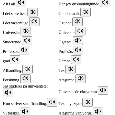
Alt i alt.
Her şey düşünüldüğünde.
I det store hele.
Genel olarak.
I det væsentlige.
Özünde.
Universitet
Üniversite
Studerende.
Öğrenci.
Professor.
Profesör.
grad
Derece.
Afhandling.
Tez.
Forskning.
Araştırma.
Jeg studerer på universitetet.
Üniversitede okuyorum.
Hun skriver sin afhandling.
Tezini yazıyor.
Vi forsker.
Araştırma yapıyoruz.