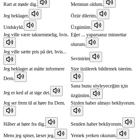
Rart at møde dig.
Memnun oldum.
Jeg beklager.
Özür dilerim.
Undskyld.
Üzgünüm.
Jeg ville være taknemmelig, hvis.
Eğer ... yaparsanız minnettar
olurum.
Jeg ville sætte pris på det, hvis...
Sevinirim
Jeg beklager at måtte informere
Size üzülerek bildirmek isterim.
Dem.
Sana bunu söyleyeceğim için
Jeg er ked af at sige det.
üzgünüm.
Jeg ser frem til at høre fra Dem.
Sizden haber almayı bekliyorum.
Håber at høre fra dig.
Senden haber bekliyorum.
Mens jeg spiser, læser jeg.
Yemek yerken okurum.