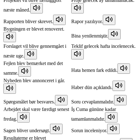
Projektet vil blive færdiggjort
Proje gelecek ay tamamlanacak.
næste måned.
Rapporten bliver skrevet.
Rapor yazılıyor.
Bygningen er blevet renoveret.
Bina yenilenmiştir.
Forslaget vil blive gennemgået i
Teklif gelecek hafta incelenecek.
næste uge.
Fejlen blev bemærket med det
Hata hemen fark edildi.
samme.
Nyheden blev annonceret i går.
Haber dün açıklandı.
Spørgsmålet bør besvares.
Soru cevaplanmalıdır.
Arbejdet skal være færdigt senest
İş Cuma gününe kadar
fredag.
tamamlanmalıdır.
Sagen bliver undersøgt.
Sorun inceleniyor.
Resultaterne er blevet