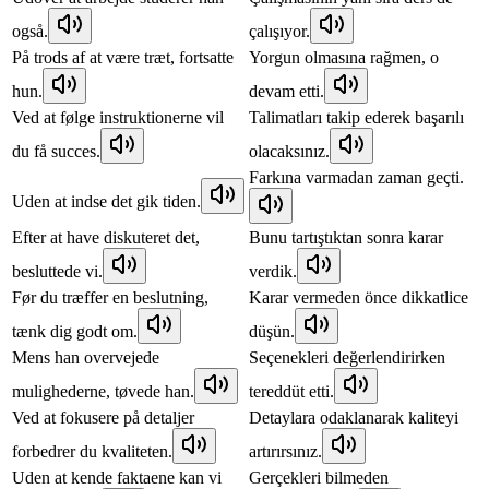
også.
çalışıyor.
På trods af at være træt, fortsatte
Yorgun olmasına rağmen, o
hun.
devam etti.
Ved at følge instruktionerne vil
Talimatları takip ederek başarılı
du få succes.
olacaksınız.
Farkına varmadan zaman geçti.
Uden at indse det gik tiden.
Efter at have diskuteret det,
Bunu tartıştıktan sonra karar
besluttede vi.
verdik.
Før du træffer en beslutning,
Karar vermeden önce dikkatlice
tænk dig godt om.
düşün.
Mens han overvejede
Seçenekleri değerlendirirken
mulighederne, tøvede han.
tereddüt etti.
Ved at fokusere på detaljer
Detaylara odaklanarak kaliteyi
forbedrer du kvaliteten.
artırırsınız.
Uden at kende faktaene kan vi
Gerçekleri bilmeden