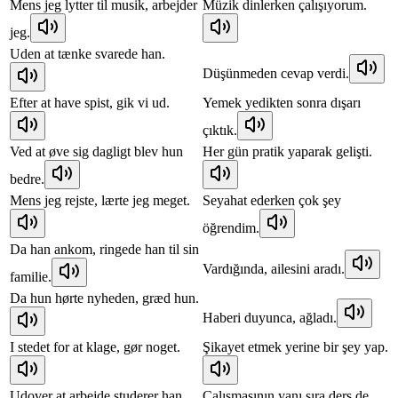
Mens jeg lytter til musik, arbejder
Müzik dinlerken çalışıyorum.
jeg.
Uden at tænke svarede han.
Düşünmeden cevap verdi.
Efter at have spist, gik vi ud.
Yemek yedikten sonra dışarı
çıktık.
Ved at øve sig dagligt blev hun
Her gün pratik yaparak gelişti.
bedre.
Mens jeg rejste, lærte jeg meget.
Seyahat ederken çok şey
öğrendim.
Da han ankom, ringede han til sin
Vardığında, ailesini aradı.
familie.
Da hun hørte nyheden, græd hun.
Haberi duyunca, ağladı.
I stedet for at klage, gør noget.
Şikayet etmek yerine bir şey yap.
Udover at arbejde studerer han
Çalışmasının yanı sıra ders de