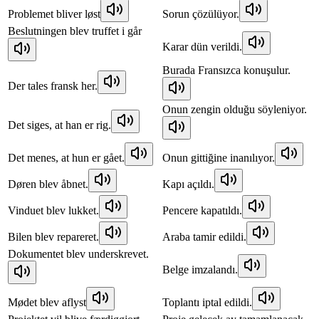
Problemet bliver løst
Sorun çözülüyor.
Beslutningen blev truffet i går
Karar dün verildi.
Burada Fransızca konuşulur.
Der tales fransk her.
Onun zengin olduğu söyleniyor.
Det siges, at han er rig.
Det menes, at hun er gået.
Onun gittiğine inanılıyor.
Døren blev åbnet.
Kapı açıldı.
Vinduet blev lukket.
Pencere kapatıldı.
Bilen blev repareret.
Araba tamir edildi.
Dokumentet blev underskrevet.
Belge imzalandı.
Mødet blev aflyst
Toplantı iptal edildi.