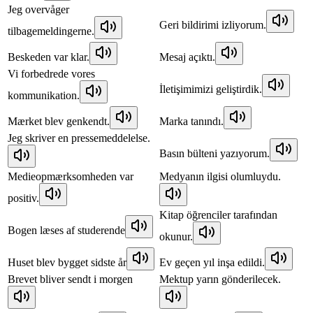
Jeg overvåger
Geri bildirimi izliyorum.
tilbagemeldingerne.
Beskeden var klar.
Mesaj açıktı.
Vi forbedrede vores
İletişimimizi geliştirdik.
kommunikation.
Mærket blev genkendt.
Marka tanındı.
Jeg skriver en pressemeddelelse.
Basın bülteni yazıyorum.
Medieopmærksomheden var
Medyanın ilgisi olumluydu.
positiv.
Kitap öğrenciler tarafından
Bogen læses af studerende
okunur.
Huset blev bygget sidste år
Ev geçen yıl inşa edildi.
Brevet bliver sendt i morgen
Mektup yarın gönderilecek.