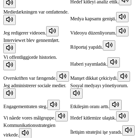
Hedef kitleyi analiz ettik.
Mediedækningen var omfattende.
Medya kapsamı genişti.
Jeg redigerer videoen.
Videoyu düzenliyorum.
Interviewet blev gennemført.
Röportaj yapıldı.
Vi offentliggjorde historien.
Haberi yayımladık.
Overskriften var fængende.
Manşet dikkat çekiciydi.
Jeg administrerer sociale medier.
Sosyal medyayı yönetiyorum.
Engagementraten steg.
Etkileşim oranı arttı.
Vi nåede vores målgruppe.
Hedef kitlemize ulaştık.
Kommunikationsstrategien
İletişim stratejisi işe yaradı.
virkede.