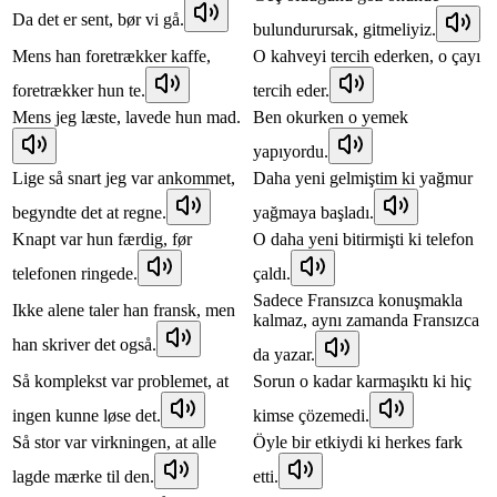
Da det er sent, bør vi gå.
bulundurursak, gitmeliyiz.
Mens han foretrækker kaffe,
O kahveyi tercih ederken, o çayı
foretrækker hun te.
tercih eder.
Mens jeg læste, lavede hun mad.
Ben okurken o yemek
yapıyordu.
Lige så snart jeg var ankommet,
Daha yeni gelmiştim ki yağmur
begyndte det at regne.
yağmaya başladı.
Knapt var hun færdig, før
O daha yeni bitirmişti ki telefon
telefonen ringede.
çaldı.
Sadece Fransızca konuşmakla
Ikke alene taler han fransk, men
kalmaz, aynı zamanda Fransızca
han skriver det også.
da yazar.
Så komplekst var problemet, at
Sorun o kadar karmaşıktı ki hiç
ingen kunne løse det.
kimse çözemedi.
Så stor var virkningen, at alle
Öyle bir etkiydi ki herkes fark
lagde mærke til den.
etti.