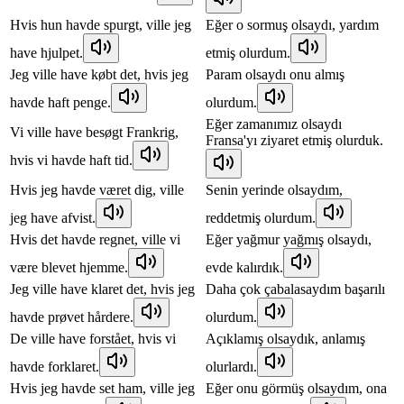
Hvis hun havde spurgt, ville jeg
Eğer o sormuş olsaydı, yardım
have hjulpet.
etmiş olurdum.
Jeg ville have købt det, hvis jeg
Param olsaydı onu almış
havde haft penge.
olurdum.
Eğer zamanımız olsaydı
Vi ville have besøgt Frankrig,
Fransa'yı ziyaret etmiş olurduk.
hvis vi havde haft tid.
Hvis jeg havde været dig, ville
Senin yerinde olsaydım,
jeg have afvist.
reddetmiş olurdum.
Hvis det havde regnet, ville vi
Eğer yağmur yağmış olsaydı,
være blevet hjemme.
evde kalırdık.
Jeg ville have klaret det, hvis jeg
Daha çok çabalasaydım başarılı
havde prøvet hårdere.
olurdum.
De ville have forstået, hvis vi
Açıklamış olsaydık, anlamış
havde forklaret.
olurlardı.
Hvis jeg havde set ham, ville jeg
Eğer onu görmüş olsaydım, ona