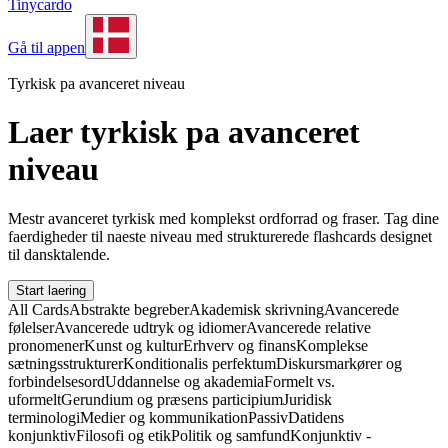
Tinycardo
Gå til appen
Tyrkisk pa avanceret niveau
Laer tyrkisk pa avanceret
niveau
Mestr avanceret tyrkisk med komplekst ordforrad og fraser. Tag dine
faerdigheder til naeste niveau med strukturerede flashcards designet
til dansktalende.
Start laering
All Cards
Abstrakte begreber
Akademisk skrivning
Avancerede
følelser
Avancerede udtryk og idiomer
Avancerede relative
pronomener
Kunst og kultur
Erhverv og finans
Komplekse
sætningsstrukturer
Konditionalis perfektum
Diskursmarkører og
forbindelsesord
Uddannelse og akademia
Formelt vs.
uformelt
Gerundium og præsens participium
Juridisk
terminologi
Medier og kommunikation
Passiv
Datidens
konjunktiv
Filosofi og etik
Politik og samfund
Konjunktiv -