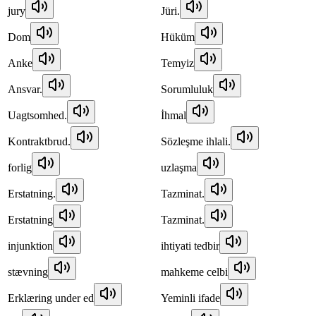
jury
Jüri.
Dom
Hüküm
Anke
Temyiz
Ansvar.
Sorumluluk
Uagtsomhed.
İhmal
Kontraktbrud.
Sözleşme ihlali.
forlig
uzlaşma
Erstatning.
Tazminat.
Erstatning
Tazminat.
injunktion
ihtiyati tedbir
stævning
mahkeme celbi
Erklæring under ed
Yeminli ifade