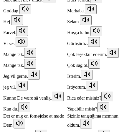
Goddag.
Merhaba.
Hej.
Selam.
Farvel.
Hoşça kalın.
Vi ses.
Görüşürüz.
Mange tak.
Çok teşekkür ederim.
Mange tak.
Çok sağ ol.
Jeg vil gerne.
İsterim.
jeg vil.
İstiyorum.
Kunne De være så venlig.
Rica eder misiniz?
Kan du.
Yapabilir misin?
Det er mig en fornøjelse at møde
Sizinle tanıştığıma memnun
Dem.
oldum.