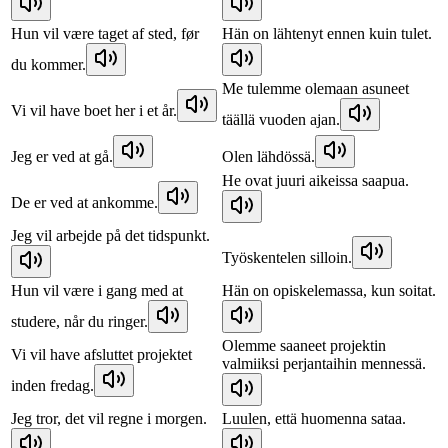
Hun vil være taget af sted, før
Hän on lähtenyt ennen kuin tulet.
du kommer.
Me tulemme olemaan asuneet
Vi vil have boet her i et år.
täällä vuoden ajan.
Jeg er ved at gå.
Olen lähdössä.
He ovat juuri aikeissa saapua.
De er ved at ankomme.
Jeg vil arbejde på det tidspunkt.
Työskentelen silloin.
Hun vil være i gang med at
Hän on opiskelemassa, kun soitat.
studere, når du ringer.
Olemme saaneet projektin
Vi vil have afsluttet projektet
valmiiksi perjantaihin mennessä.
inden fredag.
Jeg tror, det vil regne i morgen.
Luulen, että huomenna sataa.