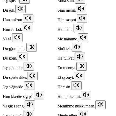
Jeg spiste.
Minä söin.
Du gik.
Sinä menit.
Han ankom.
Hän saapui.
Hun forlod.
Hän lähti.
Vi så.
Me näimme.
Du gjorde det.
Sinä teit.
De kom.
He tulivat.
Jeg gik ikke.
En mennyt.
Du spiste ikke.
Et syönyt.
Jeg vågnede.
Heräsin.
Hun klædte sig på.
Hän pukeutui.
Vi gik i seng.
Menimme nukkumaan.
Jeg gik i går.
Menin eilen.