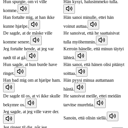
Hun spurgte, om vi ville
Hän kysyi, halusimmeko tulla.
komme.
Han fortalte mig, at han ikke
Hän sanoi minulle, ettei hän
kunne hjælpe.
voinut auttaa.
De sagde, at de måske ville
He sanoivat, että he saattaisivat
komme senere.
tulla myöhemmin.
Jeg fortalte hende, at jeg var
Kerroin hänelle, että minun täytyi
nødt til at gå.
lähteä.
Hun sagde, at hun burde have
Hän sanoi, että hänen olisi pitänyt
ringet.
soittaa.
Han bad mig om at hjælpe ham.
Hän pyysi minua auttamaan
häntä.
De sagde til os, at vi ikke skulle
He sanoivat meille, ettei meidän
bekymre os.
tarvitse murehtia.
Jeg sagde, at jeg ville være der.
Sanoin, että olisin siellä.
Jeg ringer til dig, når jeg