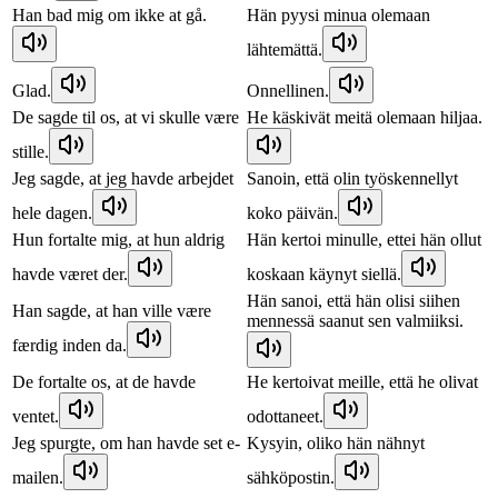
Han bad mig om ikke at gå.
Hän pyysi minua olemaan
lähtemättä.
Glad.
Onnellinen.
De sagde til os, at vi skulle være
He käskivät meitä olemaan hiljaa.
stille.
Jeg sagde, at jeg havde arbejdet
Sanoin, että olin työskennellyt
hele dagen.
koko päivän.
Hun fortalte mig, at hun aldrig
Hän kertoi minulle, ettei hän ollut
havde været der.
koskaan käynyt siellä.
Hän sanoi, että hän olisi siihen
Han sagde, at han ville være
mennessä saanut sen valmiiksi.
færdig inden da.
De fortalte os, at de havde
He kertoivat meille, että he olivat
ventet.
odottaneet.
Jeg spurgte, om han havde set e-
Kysyin, oliko hän nähnyt
mailen.
sähköpostin.