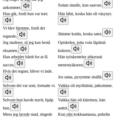
Soitan sinulle, kun saavun.
ankommer.
Hun gik, fordi hun var træt.
Hän lähti, koska hän oli väsynyt.
Vi blev hjemme, fordi det
Jäimme kotiin, koska satoi.
regnede.
Jeg studerer, så jeg kan bestå
Opiskelen, jotta voin läpäistä
eksamen.
kokeen.
Han arbejder hårdt for at få
Hän työskentelee ahkerasti
succes.
menestyäkseen.
Hvis det regner, bliver vi inde.
Jos sataa, pysymme sisällä.
Selvom det var sent, fortsatte vi.
Vaikka oli myöhäistä, jatkoimme.
Selvom hun havde travlt, hjalp
Vaikka hän oli kiireinen, hän
hun.
auttoi.
Mens jeg lavede mad, ringede
Kun olin kokkaamassa, puhelin