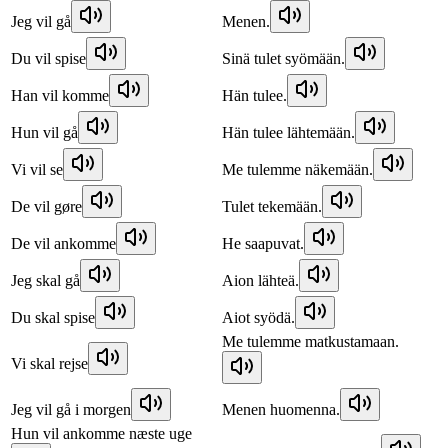
Jeg vil gå
Menen.
Du vil spise
Sinä tulet syömään.
Han vil komme
Hän tulee.
Hun vil gå
Hän tulee lähtemään.
Vi vil se
Me tulemme näkemään.
De vil gøre
Tulet tekemään.
De vil ankomme
He saapuvat.
Jeg skal gå
Aion lähteä.
Du skal spise
Aiot syödä.
Me tulemme matkustamaan.
Vi skal rejse
Jeg vil gå i morgen
Menen huomenna.
Hun vil ankomme næste uge