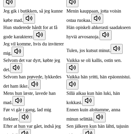
Jeg gik i butikken, så jeg kunne
Menin kauppaan, jotta voisin
købe mad.
ostaa ruokaa.
Hun studerede hårdt for at få
Hän opiskeli ahkerasti saadakseen
gode karakterer.
hyviä arvosanoja.
Jeg vil komme, hvis du inviterer
Tulen, jos kutsut minut.
mig.
Selvom det var dyrt, købte jeg
Vaikka se oli kallis, ostin sen.
det.
Selvom han prøvede, lykkedes
Vaikka hän yritti, hän epäonnistui.
det ham ikke.
Mens hun læste, lavede han
Sillä aikaa kun hän luki, hän
mad.
kokkasi.
Før vi går i gang, lad mig
Ennen kuin aloitamme, anna
forklare.
minun selittää.
Efter at hun var gået, indså jeg
Sen jälkeen kun hän lähti, tajusin