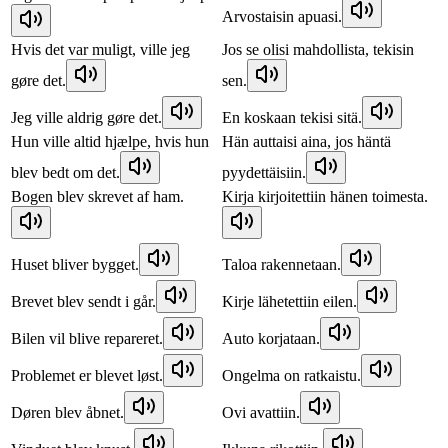
Arvostaisin apuasi.
Hvis det var muligt, ville jeg
Jos se olisi mahdollista, tekisin
gøre det.
sen.
Jeg ville aldrig gøre det.
En koskaan tekisi sitä.
Hun ville altid hjælpe, hvis hun
Hän auttaisi aina, jos häntä
blev bedt om det.
pyydettäisiin.
Bogen blev skrevet af ham.
Kirja kirjoitettiin hänen toimesta.
Huset bliver bygget.
Taloa rakennetaan.
Brevet blev sendt i går.
Kirje lähetettiin eilen.
Bilen vil blive repareret.
Auto korjataan.
Problemet er blevet løst.
Ongelma on ratkaistu.
Døren blev åbnet.
Ovi avattiin.