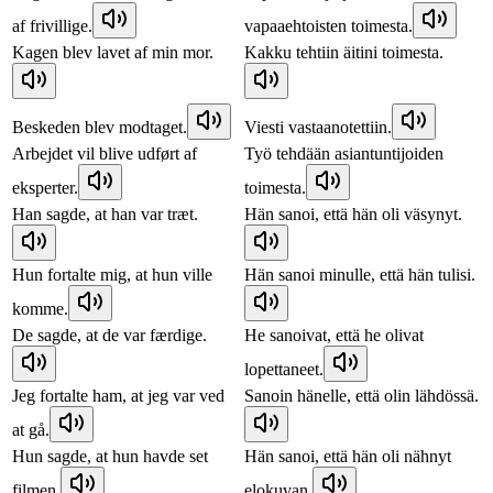
af frivillige.
vapaaehtoisten toimesta.
Kagen blev lavet af min mor.
Kakku tehtiin äitini toimesta.
Beskeden blev modtaget.
Viesti vastaanotettiin.
Arbejdet vil blive udført af
Työ tehdään asiantuntijoiden
eksperter.
toimesta.
Han sagde, at han var træt.
Hän sanoi, että hän oli väsynyt.
Hun fortalte mig, at hun ville
Hän sanoi minulle, että hän tulisi.
komme.
De sagde, at de var færdige.
He sanoivat, että he olivat
lopettaneet.
Jeg fortalte ham, at jeg var ved
Sanoin hänelle, että olin lähdössä.
at gå.
Hun sagde, at hun havde set
Hän sanoi, että hän oli nähnyt
filmen.
elokuvan.