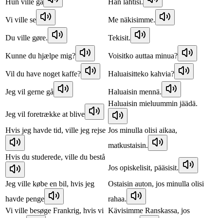
Hun ville gå
Hän lähtisi.
Vi ville se
Me näkisimme.
Du ville gøre.
Tekisit.
Kunne du hjælpe mig?
Voisitko auttaa minua?
Vil du have noget kaffe?
Haluaisitteko kahvia?
Jeg vil gerne gå
Haluaisin mennä.
Haluaisin mieluummin jäädä.
Jeg vil foretrække at blive
Hvis jeg havde tid, ville jeg rejse
Jos minulla olisi aikaa,
matkustaisin.
Hvis du studerede, ville du bestå
Jos opiskelisit, pääsisit.
Jeg ville købe en bil, hvis jeg
Ostaisin auton, jos minulla olisi
havde penge
rahaa.
Vi ville besøge Frankrig, hvis vi
Kävisimme Ranskassa, jos