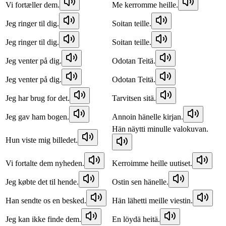
Vi fortæller dem.
Me kerromme heille.
Jeg ringer til dig.
Soitan teille.
Jeg ringer til dig.
Soitan teille.
Jeg venter på dig.
Odotan Teitä.
Jeg venter på dig.
Odotan Teitä.
Jeg har brug for det.
Tarvitsen sitä.
Jeg gav ham bogen.
Annoin hänelle kirjan.
Hän näytti minulle valokuvan.
Hun viste mig billedet.
Vi fortalte dem nyheden.
Kerroimme heille uutiset.
Jeg købte det til hende.
Ostin sen hänelle.
Han sendte os en besked.
Hän lähetti meille viestin.
Jeg kan ikke finde dem.
En löydä heitä.