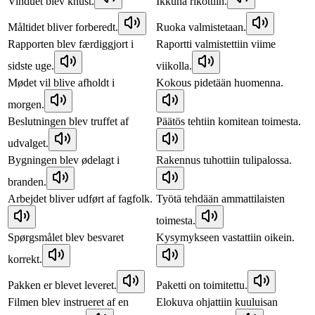
Vinduet blev knust.
Ikkuna rikottiin.
Måltidet bliver forberedt.
Ruoka valmistetaan.
Rapporten blev færdiggjort i
Raportti valmistettiin viime
sidste uge.
viikolla.
Mødet vil blive afholdt i
Kokous pidetään huomenna.
morgen.
Beslutningen blev truffet af
Päätös tehtiin komitean toimesta.
udvalget.
Bygningen blev ødelagt i
Rakennus tuhottiin tulipalossa.
branden.
Arbejdet bliver udført af fagfolk.
Työtä tehdään ammattilaisten
toimesta.
Spørgsmålet blev besvaret
Kysymykseen vastattiin oikein.
korrekt.
Pakken er blevet leveret.
Paketti on toimitettu.
Filmen blev instrueret af en
Elokuva ohjattiin kuuluisan