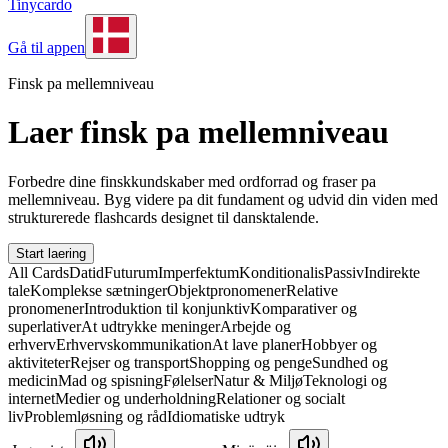
Tinycardo
Gå til appen
Finsk pa mellemniveau
Laer finsk pa mellemniveau
Forbedre dine finskkundskaber med ordforrad og fraser pa
mellemniveau. Byg videre pa dit fundament og udvid din viden med
strukturerede flashcards designet til dansktalende.
Start laering
All Cards
Datid
Futurum
Imperfektum
Konditionalis
Passiv
Indirekte
tale
Komplekse sætninger
Objektpronomener
Relative
pronomener
Introduktion til konjunktiv
Komparativer og
superlativer
At udtrykke meninger
Arbejde og
erhverv
Erhvervskommunikation
At lave planer
Hobbyer og
aktiviteter
Rejser og transport
Shopping og penge
Sundhed og
medicin
Mad og spisning
Følelser
Natur & Miljø
Teknologi og
internet
Medier og underholdning
Relationer og socialt
liv
Problemløsning og råd
Idiomatiske udtryk