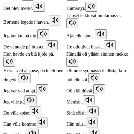
Det blev mørkt.
Hämärtyi.
Lapset leikkivät puutarhassa.
Børnene legede i haven.
Jeg tænkte på dig.
Ajattelin sinua.
De ventede på bussen.
He odottivat bussia.
Hun havde en blå kjole på.
Hänellä oli yllään sininen mekko.
Vi var ved at spise, da telefonen
Olimme syömässä illallista, kun
ringede.
puhelin soi.
Jeg var ved at gå.
Olin lähdössä.
Jeg ville gå
Menisin.
Du ville spise
Sinä söisit.
Han ville komme
Hän tulisi.