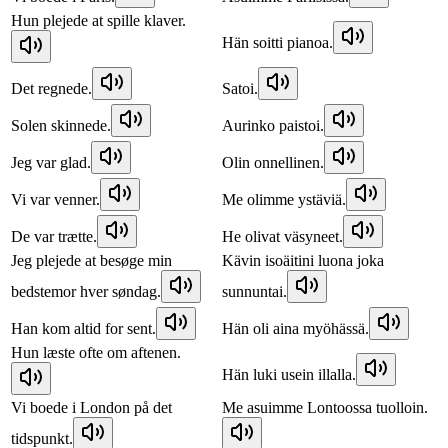
Hun plejede at spille klaver.
Hän soitti pianoa.
Det regnede.
Satoi.
Solen skinnede.
Aurinko paistoi.
Jeg var glad.
Olin onnellinen.
Vi var venner.
Me olimme ystäviä.
De var trætte.
He olivat väsyneet.
Jeg plejede at besøge min
Kävin isoäitini luona joka
bedstemor hver søndag.
sunnuntai.
Han kom altid for sent.
Hän oli aina myöhässä.
Hun læste ofte om aftenen.
Hän luki usein illalla.
Vi boede i London på det
Me asuimme Lontoossa tuolloin.
tidspunkt.