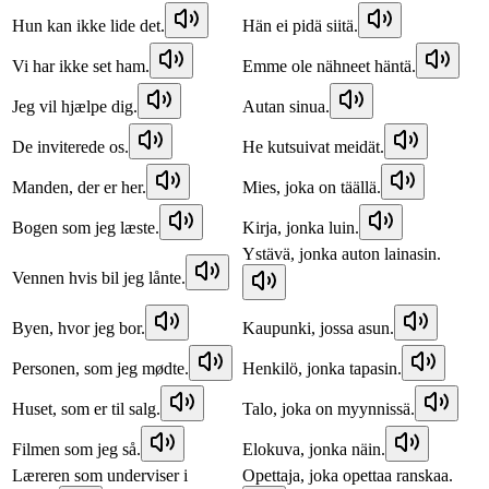
Hun kan ikke lide det.
Hän ei pidä siitä.
Vi har ikke set ham.
Emme ole nähneet häntä.
Jeg vil hjælpe dig.
Autan sinua.
De inviterede os.
He kutsuivat meidät.
Manden, der er her.
Mies, joka on täällä.
Bogen som jeg læste.
Kirja, jonka luin.
Ystävä, jonka auton lainasin.
Vennen hvis bil jeg lånte.
Byen, hvor jeg bor.
Kaupunki, jossa asun.
Personen, som jeg mødte.
Henkilö, jonka tapasin.
Huset, som er til salg.
Talo, joka on myynnissä.
Filmen som jeg så.
Elokuva, jonka näin.
Læreren som underviser i
Opettaja, joka opettaa ranskaa.