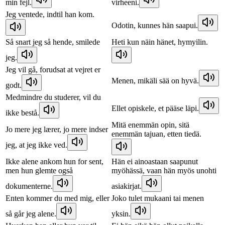
min fejl.
virheeni.
Jeg ventede, indtil han kom.
Odotin, kunnes hän saapui.
Så snart jeg så hende, smilede
Heti kun näin hänet, hymyilin.
jeg.
Jeg vil gå, forudsat at vejret er
Menen, mikäli sää on hyvä.
godt.
Medmindre du studerer, vil du
Ellet opiskele, et pääse läpi.
ikke bestå.
Mitä enemmän opin, sitä
Jo mere jeg lærer, jo mere indser
enemmän tajuan, etten tiedä.
jeg, at jeg ikke ved.
Ikke alene ankom hun for sent,
Hän ei ainoastaan saapunut
men hun glemte også
myöhässä, vaan hän myös unohti
dokumenterne.
asiakirjat.
Enten kommer du med mig, eller
Joko tulet mukaani tai menen
så går jeg alene.
yksin.