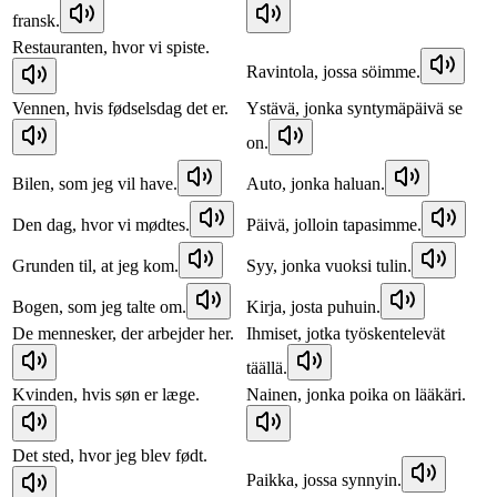
fransk.
Restauranten, hvor vi spiste.
Ravintola, jossa söimme.
Vennen, hvis fødselsdag det er.
Ystävä, jonka syntymäpäivä se
on.
Bilen, som jeg vil have.
Auto, jonka haluan.
Den dag, hvor vi mødtes.
Päivä, jolloin tapasimme.
Grunden til, at jeg kom.
Syy, jonka vuoksi tulin.
Bogen, som jeg talte om.
Kirja, josta puhuin.
De mennesker, der arbejder her.
Ihmiset, jotka työskentelevät
täällä.
Kvinden, hvis søn er læge.
Nainen, jonka poika on lääkäri.
Det sted, hvor jeg blev født.
Paikka, jossa synnyin.