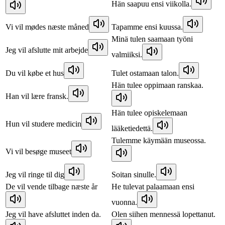
Hän saapuu ensi viikolla.
Vi vil mødes næste måned
Tapamme ensi kuussa.
Minä tulen saamaan työni
Jeg vil afslutte mit arbejde
valmiiksi.
Du vil købe et hus
Tulet ostamaan talon.
Hän tulee oppimaan ranskaa.
Han vil lære fransk.
Hän tulee opiskelemaan
Hun vil studere medicin
lääketiedettä.
Tulemme käymään museossa.
Vi vil besøge museet
Jeg vil ringe til dig
Soitan sinulle.
De vil vende tilbage næste år
He tulevat palaamaan ensi
vuonna.
Jeg vil have afsluttet inden da.
Olen siihen mennessä lopettanut.