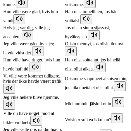
kunne.
voisimme.
Hun ville være glad, hvis hun
Hän olisi onnellinen, jos hän
vandt
voittaisi.
Hvis jeg var dig, ville jeg
Jos olisin sinun sijassasi,
acceptere.
hyväksyisin.
Jeg ville være gået, hvis jeg
Olisin mennyt, jos olisin tiennyt.
havde vidst det.
Hun ville have ringet, hvis hun
Hän olisi soittanut, jos hänellä
havde haft tid.
olisi ollut aikaa.
Vi ville være kommet tidligere,
Olisimme saapuneet aikaisemmin,
hvis der ikke havde været trafik.
jos liikennettä ei olisi ollut.
Jeg ville hellere blive hjemme.
Mieluummin jäisin kotiin.
Ville du have noget imod at
Voisitko sulkea ikkunan?
lukke vinduet?
Jeg ville sætte pris på din hjælp.