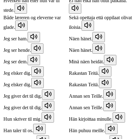
Hverken han eller hun var til
Ei hän eikä hän ollut paikalla.
stede.
Både læreren og eleverne var
Sekä opettaja että oppilaat olivat
glade.
iloisia.
Jeg ser ham.
Näen hänet.
Jeg ser hende.
Näen hänet.
Jeg ser dem.
Minä näen heidät.
Jeg elsker dig.
Rakastan Teitä.
Jeg elsker dig.
Rakastan Teitä.
Jeg giver det til dig.
Annan sen Teille.
Jeg giver det til dig.
Annan sen Teille.
Hun skriver til mig.
Hän kirjoittaa minulle.
Han taler til os.
Hän puhuu meille.