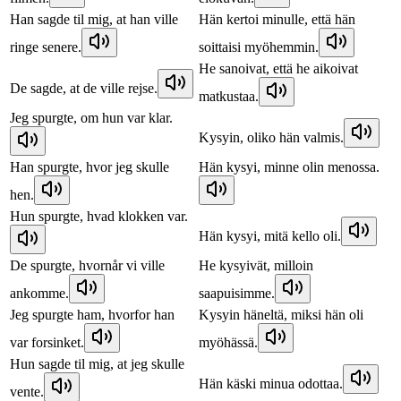
Han sagde til mig, at han ville
Hän kertoi minulle, että hän
ringe senere.
soittaisi myöhemmin.
He sanoivat, että he aikoivat
De sagde, at de ville rejse.
matkustaa.
Jeg spurgte, om hun var klar.
Kysyin, oliko hän valmis.
Han spurgte, hvor jeg skulle
Hän kysyi, minne olin menossa.
hen.
Hun spurgte, hvad klokken var.
Hän kysyi, mitä kello oli.
De spurgte, hvornår vi ville
He kysyivät, milloin
ankomme.
saapuisimme.
Jeg spurgte ham, hvorfor han
Kysyin häneltä, miksi hän oli
var forsinket.
myöhässä.
Hun sagde til mig, at jeg skulle
Hän käski minua odottaa.
vente.