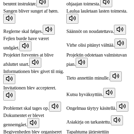
berømt instruktør.
ohjaajan toimesta.
Sangen bliver sunget af børn.
Laulua lauletaan lasten toimesta.
Reglerne skal følges.
Säännöt on noudatettava.
Fejlen burde have været
Virhe olisi pitänyt välttää.
undgået.
Projektet forventes at blive
Projektin odotetaan valmistuvan
afsluttet snart.
pian.
Informationen blev givet til mig.
Tieto annettiin minulle.
Invitationen blev accepteret.
Kutsu hyväksyttiin.
Problemet skal tages op.
Ongelmaa täytyy käsitellä.
Dokumentet er blevet
Asiakirja on tarkastettu.
gennemgået.
Begivenheden blev organiseret
Tapahtuma järjestettiin