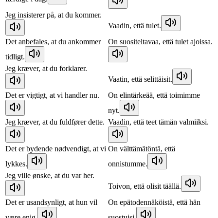
Jeg insisterer på, at du kommer.
Vaadin, että tulet.
Det anbefales, at du ankommer
On suositeltavaa, että tulet ajoissa.
tidligt.
Jeg kræver, at du forklarer.
Vaatin, että selittäisit.
Det er vigtigt, at vi handler nu.
On elintärkeää, että toimimme
nyt.
Jeg kræver, at du fuldfører dette.
Vaadin, että teet tämän valmiiksi.
Det er bydende nødvendigt, at vi
On välttämätöntä, että
lykkes.
onnistumme.
Jeg ville ønske, at du var her.
Toivon, että olisit täällä.
Det er usandsynligt, at hun vil
On epätodennäköistä, että hän
være enig.
suostuisi.