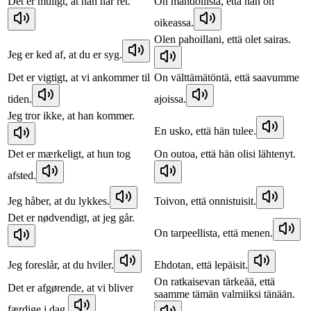
Det er muligt, at han har ret.
On mahdollista, että hän on
oikeassa.
Olen pahoillani, että olet sairas.
Jeg er ked af, at du er syg.
Det er vigtigt, at vi ankommer til
On välttämätöntä, että saavumme
tiden.
ajoissa.
Jeg tror ikke, at han kommer.
En usko, että hän tulee.
Det er mærkeligt, at hun tog
On outoa, että hän olisi lähtenyt.
afsted.
Jeg håber, at du lykkes.
Toivon, että onnistuisit.
Det er nødvendigt, at jeg går.
On tarpeellista, että menen.
Jeg foreslår, at du hviler.
Ehdotan, että lepäisit.
On ratkaisevan tärkeää, että
Det er afgørende, at vi bliver
saamme tämän valmiiksi tänään.
færdige i dag.