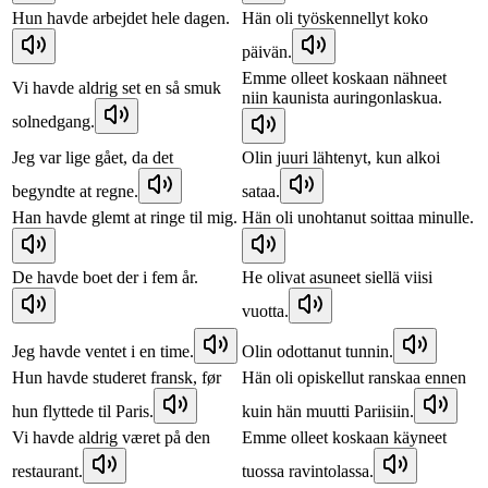
Hun havde arbejdet hele dagen.
Hän oli työskennellyt koko
päivän.
Emme olleet koskaan nähneet
Vi havde aldrig set en så smuk
niin kaunista auringonlaskua.
solnedgang.
Jeg var lige gået, da det
Olin juuri lähtenyt, kun alkoi
begyndte at regne.
sataa.
Han havde glemt at ringe til mig.
Hän oli unohtanut soittaa minulle.
De havde boet der i fem år.
He olivat asuneet siellä viisi
vuotta.
Jeg havde ventet i en time.
Olin odottanut tunnin.
Hun havde studeret fransk, før
Hän oli opiskellut ranskaa ennen
hun flyttede til Paris.
kuin hän muutti Pariisiin.
Vi havde aldrig været på den
Emme olleet koskaan käyneet
restaurant.
tuossa ravintolassa.