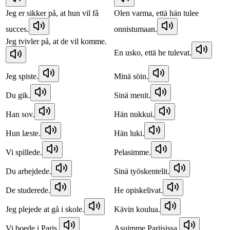
Jeg er sikker på, at hun vil få
Olen varma, että hän tulee
succes.
onnistumaan.
Jeg tvivler på, at de vil komme.
En usko, että he tulevat.
Jeg spiste.
Minä söin.
Du gik.
Sinä menit.
Han sov.
Hän nukkui.
Hun læste.
Hän luki.
Vi spillede.
Pelasimme.
Du arbejdede.
Sinä työskentelit.
De studerede.
He opiskelivat.
Jeg plejede at gå i skole.
Kävin koulua.
Vi boede i Paris.
Asuimme Pariisissa.