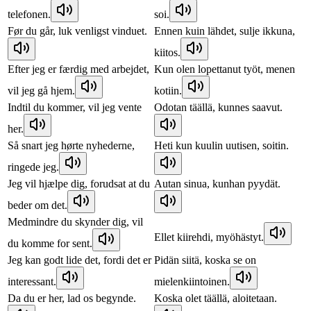
telefonen.
soi.
Før du går, luk venligst vinduet.
Ennen kuin lähdet, sulje ikkuna,
kiitos.
Efter jeg er færdig med arbejdet,
Kun olen lopettanut työt, menen
vil jeg gå hjem.
kotiin.
Indtil du kommer, vil jeg vente
Odotan täällä, kunnes saavut.
her.
Så snart jeg hørte nyhederne,
Heti kun kuulin uutisen, soitin.
ringede jeg.
Jeg vil hjælpe dig, forudsat at du
Autan sinua, kunhan pyydät.
beder om det.
Medmindre du skynder dig, vil
Ellet kiirehdi, myöhästyt.
du komme for sent.
Jeg kan godt lide det, fordi det er
Pidän siitä, koska se on
interessant.
mielenkiintoinen.
Da du er her, lad os begynde.
Koska olet täällä, aloitetaan.