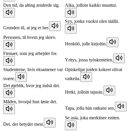
Den tid, da alting ændrede sig.
Aika, jolloin kaikki muuttui.
Syy, jonka vuoksi olen täällä.
Grunden til, at jeg er her.
Personen, til hvem jeg skrev.
Henkilö, jolle kirjoitin.
Firmaet, som jeg arbejder for.
Yritys, jossa työskentelen.
Studenterne, hvis eksamener var
Opiskelijat joiden kokeet olivat
svære.
vaikeita.
Det øjeblik, hvor jeg indså det.
Hetki, jolloin tajusin.
Måden, hvorpå hun løste det.
Tapa, jolla hän ratkaisi sen.
Se asia, joka merkitsee eniten.
Det, der betyder mest.