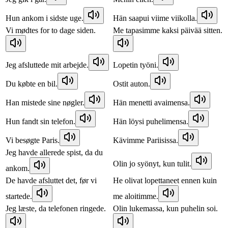
Hun ankom i sidste uge.
Hän saapui viime viikolla.
Vi mødtes for to dage siden.
Me tapasimme kaksi päivää sitten.
Jeg afsluttede mit arbejde.
Lopetin työni.
Du købte en bil.
Ostit auton.
Han mistede sine nøgler.
Hän menetti avaimensa.
Hun fandt sin telefon.
Hän löysi puhelimensa.
Vi besøgte Paris.
Kävimme Pariisissa.
Jeg havde allerede spist, da du
Olin jo syönyt, kun tulit.
ankom.
De havde afsluttet det, før vi
He olivat lopettaneet ennen kuin
startede.
me aloitimme.
Jeg læste, da telefonen ringede.
Olin lukemassa, kun puhelin soi.