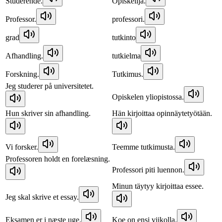
Studerende.
Opiskelija.
Professor.
professori.
grad
tutkinto
Afhandling.
tutkielma
Forskning.
Tutkimus.
Jeg studerer på universitetet.
Opiskelen yliopistossa.
Hun skriver sin afhandling.
Hän kirjoittaa opinnäytetyötään.
Vi forsker.
Teemme tutkimusta.
Professoren holdt en forelæsning.
Professori piti luennon.
Minun täytyy kirjoittaa essee.
Jeg skal skrive et essay.
Eksamen er i næste uge.
Koe on ensi viikolla.