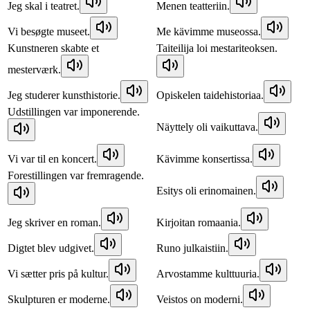
Jeg skal i teatret.
Menen teatteriin.
Vi besøgte museet.
Me kävimme museossa.
Kunstneren skabte et
Taiteilija loi mestariteoksen.
mesterværk.
Jeg studerer kunsthistorie.
Opiskelen taidehistoriaa.
Udstillingen var imponerende.
Näyttely oli vaikuttava.
Vi var til en koncert.
Kävimme konsertissa.
Forestillingen var fremragende.
Esitys oli erinomainen.
Jeg skriver en roman.
Kirjoitan romaania.
Digtet blev udgivet.
Runo julkaistiin.
Vi sætter pris på kultur.
Arvostamme kulttuuria.
Skulpturen er moderne.
Veistos on moderni.