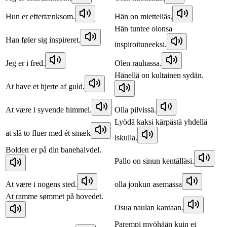
Hun er eftertænksom.
Hän on mietteliäs.
Hän tuntee olonsa
Han føler sig inspireret.
inspiroituneeksi.
Jeg er i fred.
Olen rauhassa.
Hänellä on kultainen sydän.
At have et hjerte af guld.
At være i syvende himmel.
Olla pilvissä.
Lyödä kaksi kärpästä yhdellä
at slå to fluer med ét smæk
iskulla.
Bolden er på din banehalvdel.
Pallo on sinun kentälläsi.
At være i nogens sted.
olla jonkun asemassa
At ramme sømmet på hovedet.
Osua naulan kantaan.
Parempi myöhään kuin ei