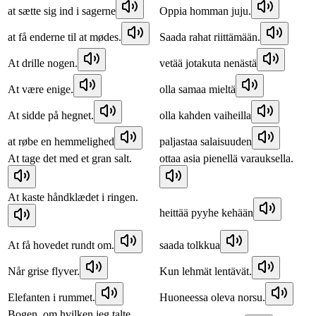
at sætte sig ind i sagerne
Oppia homman juju.
at få enderne til at mødes.
Saada rahat riittämään.
At drille nogen.
vetää jotakuta nenästä
At være enige.
olla samaa mieltä
At sidde på hegnet.
olla kahden vaiheilla
at røbe en hemmelighed
paljastaa salaisuuden
At tage det med et gran salt.
ottaa asia pienellä varauksella.
At kaste håndklædet i ringen.
heittää pyyhe kehään
At få hovedet rundt om.
saada tolkkua
Når grise flyver.
Kun lehmät lentävät.
Elefanten i rummet.
Huoneessa oleva norsu.
Bogen, om hvilken jeg talte.