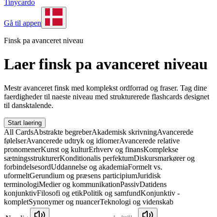
Tinycardo
Gå til appen
Finsk pa avanceret niveau
Laer finsk pa avanceret niveau
Mestr avanceret finsk med komplekst ordforrad og fraser. Tag dine
faerdigheder til naeste niveau med strukturerede flashcards designet
til dansktalende.
Start laering
All Cards
Abstrakte begreber
Akademisk skrivning
Avancerede
følelser
Avancerede udtryk og idiomer
Avancerede relative
pronomener
Kunst og kultur
Erhverv og finans
Komplekse
sætningsstrukturer
Konditionalis perfektum
Diskursmarkører og
forbindelsesord
Uddannelse og akademia
Formelt vs.
uformelt
Gerundium og præsens participium
Juridisk
terminologi
Medier og kommunikation
Passiv
Datidens
konjunktiv
Filosofi og etik
Politik og samfund
Konjunktiv -
komplet
Synonymer og nuancer
Teknologi og videnskab