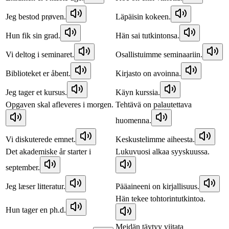
Jeg bestod prøven.
Läpäisin kokeen.
Hun fik sin grad.
Hän sai tutkintonsa.
Vi deltog i seminaret.
Osallistuimme seminaariin.
Biblioteket er åbent.
Kirjasto on avoinna.
Jeg tager et kursus.
Käyn kurssia.
Opgaven skal afleveres i morgen.
Tehtävä on palautettava
huomenna.
Vi diskuterede emnet.
Keskustelimme aiheesta.
Det akademiske år starter i
Lukuvuosi alkaa syyskuussa.
september.
Jeg læser litteratur.
Pääaineeni on kirjallisuus.
Hän tekee tohtorintutkintoa.
Hun tager en ph.d.
Meidän täytyy viitata