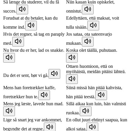
Så længe du studerer, vil du få
Niin kauan kuin opiskelet,
succes.
onnistut.
Forudsat at du betaler, kan du
Edellyttäen, että maksat, voit
komme ind.
tulla sisään.
Hvis det regner, så tag en paraply
Jos sataa, ota sateenvarjo
med.
mukaan.
Nu hvor du er her, lad os snakke.
Koska olet täällä, puhutaan.
Ottaen huomioon, että on
myöhäistä, meidän pitäisi lähteä.
Da det er sent, bør vi gå.
Mens han foretrækker kaffe,
Siinä missä hän pitää kahvista,
foretrækker hun te.
hän pitää teestä.
Mens jeg læste, lavede hun mad.
Sillä aikaa kun luin, hän valmisti
ruokaa.
Lige så snart jeg var ankommet,
En ollut juuri ehtinyt saapua, kun
begyndte det at regne.
alkoi sataa.