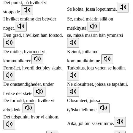
Det punkt, på hvilket vi
Se kohta, jossa lopetimme.
stoppede.
I hvilket omfang det betyder
Se, missä määrin sillä on
noget.
merkitystä.
Den grad, i hvilken han forstod.
se, missä määrin hän ymmärsi
De midler, hvormed vi
Keinot, joilla me
kommunikerer.
kommunikoimme.
Formålet, hvortil det blev skabt.
Tarkoitus, jota varten se luotiin.
De omstændigheder, under
Ne olosuhteet, joissa se tapahtui.
hvilke det skete.
De forhold, under hvilke vi
Olosuhteet, joissa
arbejdede.
työskentelimme.
Det tidspunkt, hvor vi ankom.
Aika, jolloin saavuimme.