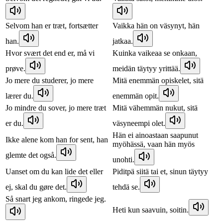
Selvom han er træt, fortsætter
Vaikka hän on väsynyt, hän
han.
jatkaa.
Hvor svært det end er, må vi
Kuinka vaikeaa se onkaan,
prøve.
meidän täytyy yrittää.
Jo mere du studerer, jo mere
Mitä enemmän opiskelet, sitä
lærer du.
enemmän opit.
Jo mindre du sover, jo mere træt
Mitä vähemmän nukut, sitä
er du.
väsyneempi olet.
Hän ei ainoastaan saapunut
Ikke alene kom han for sent, han
myöhässä, vaan hän myös
glemte det også.
unohti.
Uanset om du kan lide det eller
Piditpä siitä tai et, sinun täytyy
ej, skal du gøre det.
tehdä se.
Så snart jeg ankom, ringede jeg.
Heti kun saavuin, soitin.