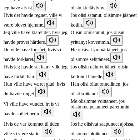
jeg have afvist.
olisin kieltäytynyt.
Hvis det havde regnet, ville vi
Jos olisi satanut, olisimme jääneet
være blevet hjemme.
kotiin.
Jeg ville have klaret det, hvis jeg
Olisin onnistunut, jos olisin
havde prøvet hårdere.
yrittänyt kovemmin.
De ville have forstået, hvis vi
He olisivat ymmärtäneet, jos
havde forklaret.
olisimme selittäneet.
Hvis jeg havde set ham, ville jeg
Jos olisin nähnyt hänet, olisin
have fortalt ham.
kertonut hänelle.
Hun ville have været glad, hvis
Hän olisi ollut onnellinen, jos
du havde ringet.
olisit soittanut.
Me olisimme voittaneet, jos
Vi ville have vundet, hvis vi
olisimme pelanneet paremmin.
havde spillet bedre.
Hvis de var kommet til tiden,
Jos he olisivat saapuneet ajoissa,
ville vi være startet.
olisimme aloittaneet.