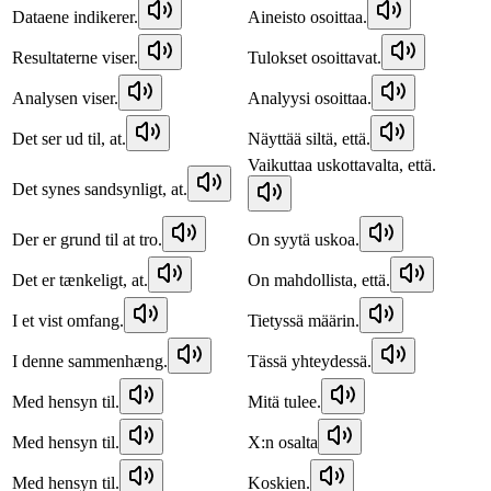
Dataene indikerer.
Aineisto osoittaa.
Resultaterne viser.
Tulokset osoittavat.
Analysen viser.
Analyysi osoittaa.
Det ser ud til, at.
Näyttää siltä, että.
Vaikuttaa uskottavalta, että.
Det synes sandsynligt, at.
Der er grund til at tro.
On syytä uskoa.
Det er tænkeligt, at.
On mahdollista, että.
I et vist omfang.
Tietyssä määrin.
I denne sammenhæng.
Tässä yhteydessä.
Med hensyn til.
Mitä tulee.
Med hensyn til.
X:n osalta
Med hensyn til.
Koskien.