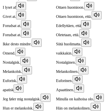
I lyset af
Ottaen huomioon.
Givet at.
Ottaen huomioon, että.
Forudsat at.
Edellyttäen, että
Forudsat at.
Oletetaan, että.
Ikke desto mindre.
Siitä huolimatta.
Omend.
vaikkakin.
Nostalgisk.
Nostalginen.
Melankolsk.
Melankolinen.
Euforisk.
Euforinen.
apatisk
Apaattinen.
Jeg føler mig nostalgisk.
Minulla on kaihoisa olo.
Hun er melankolsk.
Hän on melankolinen.