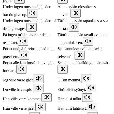
jeg det.
Under ingen omstændigheder
Älä missään olosuhteissa
bør du give op.
luovuta.
Under ingen omstændigheder må
Tätä ei missään tapauksessa saa
dette gentages.
toistaa.
På ingen måde påvirker dette
Tämä ei millään tavalla vaikuta
resultatet.
lopputulokseen.
For at undgå forvirring, lad mig
Sekaannuksen välttämiseksi
præcisere.
selvennän.
For at alle kan forstå det, vil jeg
Selitän, jotta kaikki ymmärtävät.
forklare.
Jeg ville være gået.
Olisin mennyt.
Du ville have spist.
Sinä olisit syönyt.
Han ville være kommet.
Hän olisi tullut.
Hun ville være gået.
Hän olisi lähtenyt.