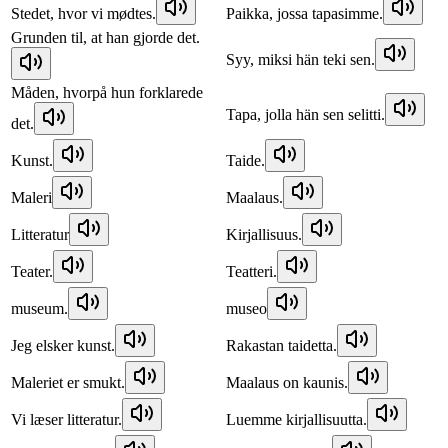
Stedet, hvor vi mødtes.
Paikka, jossa tapasimme.
Grunden til, at han gjorde det.
Syy, miksi hän teki sen.
Måden, hvorpå hun forklarede
Tapa, jolla hän sen selitti.
det.
Kunst.
Taide.
Maleri
Maalaus.
Litteratur
Kirjallisuus.
Teater.
Teatteri.
museum.
museo
Jeg elsker kunst.
Rakastan taidetta.
Maleriet er smukt.
Maalaus on kaunis.
Vi læser litteratur.
Luemme kirjallisuutta.