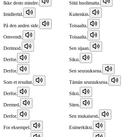
Ikke desto mindre.
Siitä huolimatta.
Imidlertid.
Kuitenkin.
På den anden side.
Toisaalta.
Omvendt.
Toisaalta.
Derimod.
Sen sijaan.
Derfor.
Siksi.
Derfor.
Sen seurauksena.
Som et resultat.
Tämän seurauksena.
Derfor.
Siksi.
Dermed.
Siten.
Derfor.
Sen mukaisesti.
For eksempel.
Esimerkiksi.