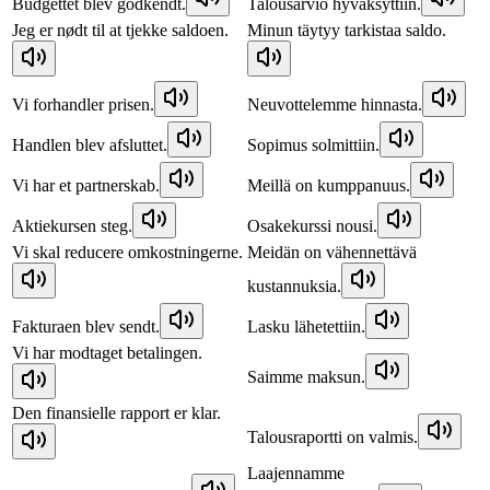
Budgettet blev godkendt.
Talousarvio hyväksyttiin.
Jeg er nødt til at tjekke saldoen.
Minun täytyy tarkistaa saldo.
Vi forhandler prisen.
Neuvottelemme hinnasta.
Handlen blev afsluttet.
Sopimus solmittiin.
Vi har et partnerskab.
Meillä on kumppanuus.
Aktiekursen steg.
Osakekurssi nousi.
Vi skal reducere omkostningerne.
Meidän on vähennettävä
kustannuksia.
Fakturaen blev sendt.
Lasku lähetettiin.
Vi har modtaget betalingen.
Saimme maksun.
Den finansielle rapport er klar.
Talousraportti on valmis.
Laajennamme