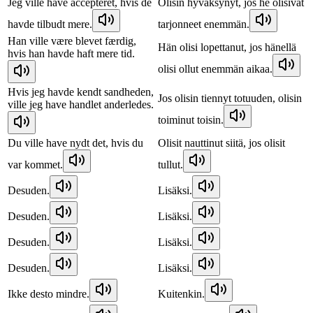
Jeg ville have accepteret, hvis de
Olisin hyväksynyt, jos he olisivat
havde tilbudt mere.
tarjonneet enemmän.
Han ville være blevet færdig,
Hän olisi lopettanut, jos hänellä
hvis han havde haft mere tid.
olisi ollut enemmän aikaa.
Hvis jeg havde kendt sandheden,
Jos olisin tiennyt totuuden, olisin
ville jeg have handlet anderledes.
toiminut toisin.
Du ville have nydt det, hvis du
Olisit nauttinut siitä, jos olisit
var kommet.
tullut.
Desuden.
Lisäksi.
Desuden.
Lisäksi.
Desuden.
Lisäksi.
Desuden.
Lisäksi.
Ikke desto mindre.
Kuitenkin.