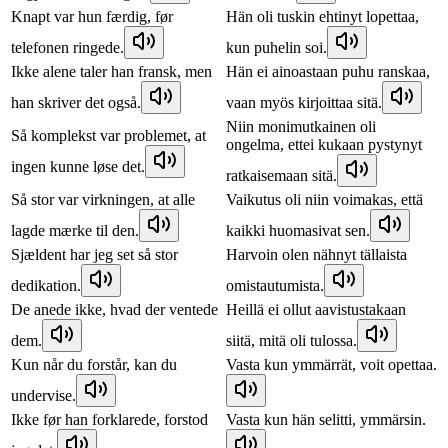
Knapt var hun færdig, før
Hän oli tuskin ehtinyt lopettaa,
telefonen ringede.
kun puhelin soi.
Ikke alene taler han fransk, men
Hän ei ainoastaan puhu ranskaa,
han skriver det også.
vaan myös kirjoittaa sitä.
Niin monimutkainen oli
Så komplekst var problemet, at
ongelma, ettei kukaan pystynyt
ingen kunne løse det.
ratkaisemaan sitä.
Så stor var virkningen, at alle
Vaikutus oli niin voimakas, että
lagde mærke til den.
kaikki huomasivat sen.
Sjældent har jeg set så stor
Harvoin olen nähnyt tällaista
dedikation.
omistautumista.
De anede ikke, hvad der ventede
Heillä ei ollut aavistustakaan
dem.
siitä, mitä oli tulossa.
Kun når du forstår, kan du
Vasta kun ymmärrät, voit opettaa.
undervise.
Ikke før han forklarede, forstod
Vasta kun hän selitti, ymmärsin.