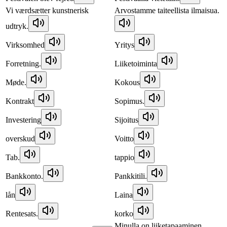
Vi værdsætter kunstnerisk
Arvostamme taiteellista ilmaisua.
udtryk.
Virksomhed
Yritys
Forretning.
Liiketoiminta
Møde.
Kokous
Kontrakt
Sopimus.
Investering
Sijoitus
overskud
Voitto
Tab.
tappio
Bankkonto.
Pankkitili.
lån
Laina
Rentesats.
korko
Minulla on liiketapaaminen.