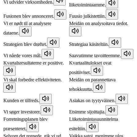
Vi udvider virksomheden.
liiketoimintaamme.
Fusionen blev annonceret.
Fuusio julkistettiin.
Vi er nødt til at analysere
Meidän on analysoitava tiedot.
dataene.
Strategien blev drøftet.
Strategiaa käsiteltiin.
Vi nåede vores mål.
Saavutimme tavoitteemme.
Kvartalsresultaterne er positive.
Kvartaalitulokset ovat
positiiviset.
Vi skal forbedre effektiviteten.
Meidän on parannettava
tehokkuutta.
Kunden er tilfreds.
Asiakas on tyytyväinen.
Vi søger investorer.
Etsimme sijoittajia.
Forretningsplanen blev
Liiketoimintasuunnitelma
præsenteret.
esiteltiin.
Selvom det regnede, gik vi ud.
Vaikka satoi, menimme ulos.