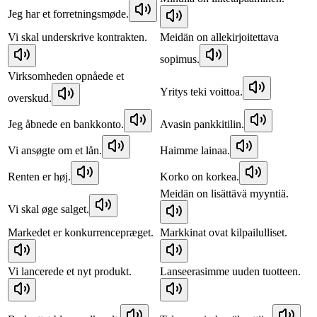
Jeg har et forretningsmøde.
Vi skal underskrive kontrakten.
Meidän on allekirjoitettava
sopimus.
Virksomheden opnåede et
Yritys teki voittoa.
overskud.
Jeg åbnede en bankkonto.
Avasin pankkitilin.
Vi ansøgte om et lån.
Haimme lainaa.
Renten er høj.
Korko on korkea.
Meidän on lisättävä myyntiä.
Vi skal øge salget.
Markedet er konkurrencepræget.
Markkinat ovat kilpailulliset.
Vi lancerede et nyt produkt.
Lanseerasimme uuden tuotteen.