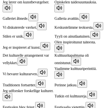
Jeg lærer om kunstbevægelser.
Opiskelen taidesuuntauksia.
Galleriet åbnede.
Galleria avattiin.
Vi diskuterede værket.
Keskustelimme teoksesta.
Stilen er unik.
Tyyli on ainutlaatuinen.
Olen inspiroitunut taiteesta.
Jeg er inspireret af kunst.
Det kulturelle arrangement var
Kulttuuritapahtuma oli
vellykket.
onnistunut.
Vaalimme kulttuuriperintöä.
Vi bevarer kulturarven.
Traditionen fortsætter.
Perinne jatkuu.
Jeg udforsker forskellige kulturer.
Tutkin eri kulttuureja.
Festivalen blev fejret.
Festivaalia vietettiin.