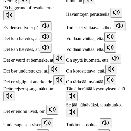
Nemlig.
nimittäin.
På baggrund af resultaterne.
Havaintojen perusteella.
Evidensen tyder på.
Todisteet viittaavat siihen.
Det kan hævdes, at.
Voidaan väittää, että.
Det kan hævdes, at.
Voidaan väittää, että.
Det er værd at bemærke, at
On syytä huomata, että.
Det bør understreges, at.
On korostettava, että.
Det er vigtigt at anerkende.
On tärkeää myöntää.
Dette rejser spørgsmålet om.
Tämä herättää kysymyksen siitä.
Se jää nähtäväksi, tapahtuuko.
Det er endnu uvist, om.
Undersøgelsen viser.
Tutkimus osoittaa.