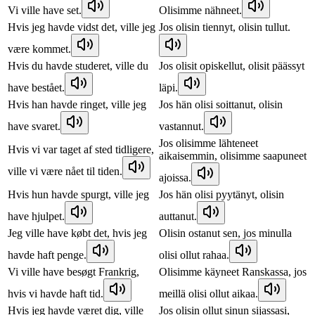
Vi ville have set.
Olisimme nähneet.
Hvis jeg havde vidst det, ville jeg
Jos olisin tiennyt, olisin tullut.
være kommet.
Hvis du havde studeret, ville du
Jos olisit opiskellut, olisit päässyt
have bestået.
läpi.
Hvis han havde ringet, ville jeg
Jos hän olisi soittanut, olisin
have svaret.
vastannut.
Jos olisimme lähteneet
Hvis vi var taget af sted tidligere,
aikaisemmin, olisimme saapuneet
ville vi være nået til tiden.
ajoissa.
Hvis hun havde spurgt, ville jeg
Jos hän olisi pyytänyt, olisin
have hjulpet.
auttanut.
Jeg ville have købt det, hvis jeg
Olisin ostanut sen, jos minulla
havde haft penge.
olisi ollut rahaa.
Vi ville have besøgt Frankrig,
Olisimme käyneet Ranskassa, jos
hvis vi havde haft tid.
meillä olisi ollut aikaa.
Hvis jeg havde været dig, ville
Jos olisin ollut sinun sijassasi,