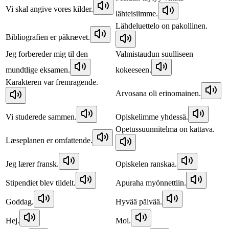
Vi skal angive vores kilder.
lähteisiimme.
Lähdeluettelo on pakollinen.
Bibliografien er påkrævet.
Jeg forbereder mig til den
Valmistaudun suulliseen
mundtlige eksamen.
kokeeseen.
Karakteren var fremragende.
Arvosana oli erinomainen.
Vi studerede sammen.
Opiskelimme yhdessä.
Opetussuunnitelma on kattava.
Læseplanen er omfattende.
Jeg lærer fransk.
Opiskelen ranskaa.
Stipendiet blev tildelt.
Apuraha myönnettiin.
Goddag.
Hyvää päivää.
Hej.
Moi.