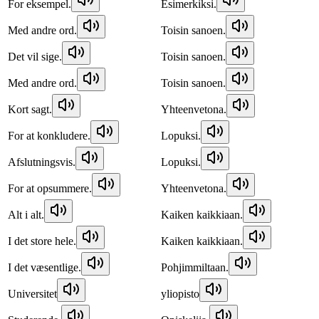
For eksempel.
Esimerkiksi.
Med andre ord.
Toisin sanoen.
Det vil sige.
Toisin sanoen.
Med andre ord.
Toisin sanoen.
Kort sagt.
Yhteenvetona.
For at konkludere.
Lopuksi.
Afslutningsvis.
Lopuksi.
For at opsummere.
Yhteenvetona.
Alt i alt.
Kaiken kaikkiaan.
I det store hele.
Kaiken kaikkiaan.
I det væsentlige.
Pohjimmiltaan.
Universitet
yliopisto