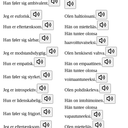
Han føler sig ambivalent.
Jeg er euforisk.
Olen haltioissani.
Hun er eftertænksom.
Hän on mietteliäs.
Hän tuntee olonsa
Han føler sig sårbar.
haavoittuvaiseksi.
Jeg er modstandsdygtig.
Olen henkisesti vahva.
Hun er empatisk.
Hän on empaattinen.
Hän tuntee olonsa
Han føler sig styrket.
voimaantuneeksi.
Jeg er introspektiv.
Olen pohdiskeleva.
Hun er lidenskabelig.
Hän on intohimoinen.
Hän tuntee olonsa
Han føler sig frigjort.
vapautuneeksi.
Jeg er eftertænksom.
Olen mietteliäs.