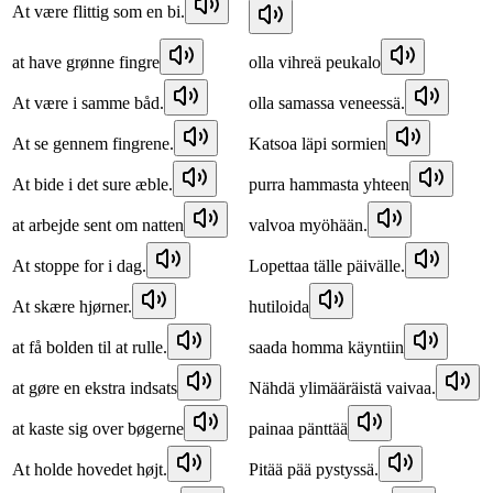
At være flittig som en bi.
at have grønne fingre
olla vihreä peukalo
At være i samme båd.
olla samassa veneessä.
At se gennem fingrene.
Katsoa läpi sormien
At bide i det sure æble.
purra hammasta yhteen
at arbejde sent om natten
valvoa myöhään.
At stoppe for i dag.
Lopettaa tälle päivälle.
At skære hjørner.
hutiloida
at få bolden til at rulle.
saada homma käyntiin
at gøre en ekstra indsats
Nähdä ylimääräistä vaivaa.
at kaste sig over bøgerne
painaa pänttää
At holde hovedet højt.
Pitää pää pystyssä.