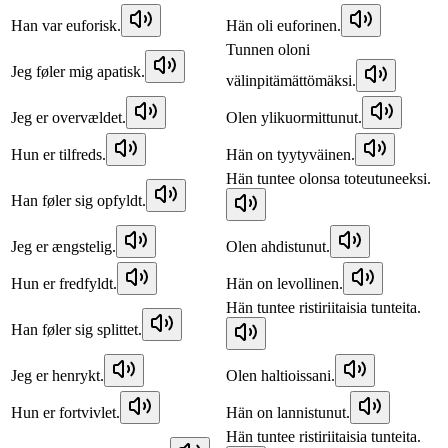
Han var euforisk.
Hän oli euforinen.
Tunnen oloni
Jeg føler mig apatisk.
välinpitämättömäksi.
Jeg er overvældet.
Olen ylikuormittunut.
Hun er tilfreds.
Hän on tyytyväinen.
Hän tuntee olonsa toteutuneeksi.
Han føler sig opfyldt.
Jeg er ængstelig.
Olen ahdistunut.
Hun er fredfyldt.
Hän on levollinen.
Hän tuntee ristiriitaisia tunteita.
Han føler sig splittet.
Jeg er henrykt.
Olen haltioissani.
Hun er fortvivlet.
Hän on lannistunut.
Hän tuntee ristiriitaisia tunteita.