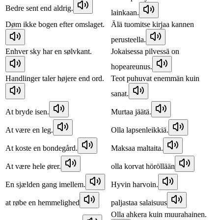
Bedre sent end aldrig.
lainkaan.
Døm ikke bogen efter omslaget.
Älä tuomitse kirjaa kannen
perusteella.
Enhver sky har en sølvkant.
Jokaisessa pilvessä on
hopeareunus.
Handlinger taler højere end ord.
Teot puhuvat enemmän kuin
sanat.
At bryde isen.
Murtaa jäätä.
At være en leg.
Olla lapsenleikkiä.
At koste en bondegård.
Maksaa maltaita.
At være hele ører.
olla korvat höröllään
En sjælden gang imellem.
Hyvin harvoin.
at røbe en hemmelighed
paljastaa salaisuus
Olla ahkera kuin muurahainen.