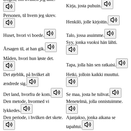
Kirja, josta puhuin.
Personen, til hvem jeg skrev.
Henkilö, jolle kirjoitin.
Huset, hvori vi boede.
Talo, jossa asuimme.
Syy, jonka vuoksi hän lähti.
Årsagen til, at han gik.
Måden, hvori hun løste det.
Tapa, jolla hän sen ratkaisi.
Det øjeblik, på hvilket alt
Hetki, jolloin kaikki muuttui.
ændrede sig.
Det land, hvorfra de kom.
Se maa, josta he tulivat.
Den metode, hvormed vi
Menetelmä, jolla onnistuimme.
lykkedes.
Den periode, i hvilken det skete.
Ajanjakso, jonka aikana se
tapahtui.