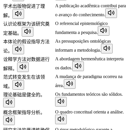
A publicação acadêmica contribui para
学术出版物促进了理
o avanço do conhecimento.
解。
O referencial epistemológico
认识论框架为该研究奠
fundamenta a pesquisa.
定基础。
As pressuposições ontológicas
本体论的假设指导方法
informam a metodologia.
论。
A abordagem hermenêutica interpreta
诠释学方法对数据进行
os dados.
解释。
A mudança de paradigma ocorreu na
范式转变发生在该领
área.
域。
Os fundamentos teóricos são sólidos.
理论基础是健全的。
O quadro conceitual orienta a análise.
概念框架指导分析。
O rigor metodológico garante a