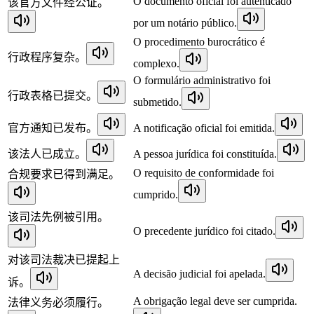
O documento oficial foi autenticado
该官方文件经公证。
por um notário público.
O procedimento burocrático é
行政程序复杂。
complexo.
O formulário administrativo foi
行政表格已提交。
submetido.
官方通知已发布。
A notificação oficial foi emitida.
该法人已成立。
A pessoa jurídica foi constituída.
O requisito de conformidade foi
合规要求已得到满足。
cumprido.
该司法先例被引用。
O precedente jurídico foi citado.
对该司法裁决已提起上
A decisão judicial foi apelada.
诉。
A obrigação legal deve ser cumprida.
法律义务必须履行。