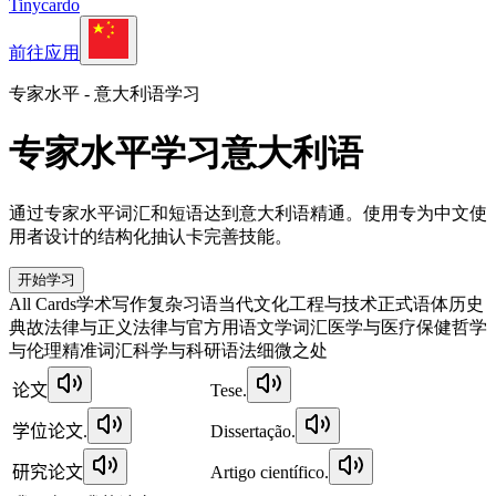
Tinycardo
前往应用
专家水平 - 意大利语学习
专家水平学习意大利语
通过专家水平词汇和短语达到意大利语精通。使用专为中文使
用者设计的结构化抽认卡完善技能。
开始学习
All Cards
学术写作
复杂习语
当代文化
工程与技术
正式语体
历史
典故
法律与正义
法律与官方用语
文学词汇
医学与医疗保健
哲学
与伦理
精准词汇
科学与科研
语法细微之处
论文
Tese.
学位论文.
Dissertação.
研究论文
Artigo científico.