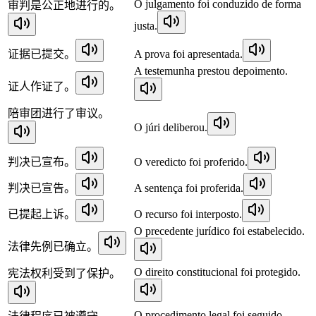
O julgamento foi conduzido de forma
审判是公正地进行的。
justa.
证据已提交。
A prova foi apresentada.
A testemunha prestou depoimento.
证人作证了。
陪审团进行了审议。
O júri deliberou.
判决已宣布。
O veredicto foi proferido.
判决已宣告。
A sentença foi proferida.
已提起上诉。
O recurso foi interposto.
O precedente jurídico foi estabelecido.
法律先例已确立。
O direito constitucional foi protegido.
宪法权利受到了保护。
O procedimento legal foi seguido.