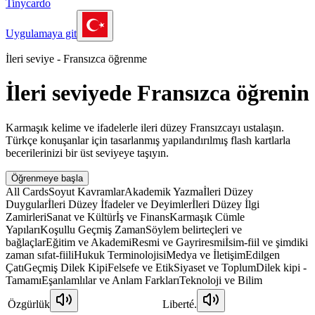
Tinycardo
Uygulamaya git
İleri seviye - Fransızca öğrenme
İleri seviyede Fransızca öğrenin
Karmaşık kelime ve ifadelerle ileri düzey Fransızcayı ustalaşın.
Türkçe konuşanlar için tasarlanmış yapılandırılmış flash kartlarla
becerilerinizi bir üst seviyeye taşıyın.
Öğrenmeye başla
All Cards
Soyut Kavramlar
Akademik Yazma
İleri Düzey
Duygular
İleri Düzey İfadeler ve Deyimler
İleri Düzey İlgi
Zamirleri
Sanat ve Kültür
İş ve Finans
Karmaşık Cümle
Yapıları
Koşullu Geçmiş Zaman
Söylem belirteçleri ve
bağlaçlar
Eğitim ve Akademi
Resmi ve Gayriresmi
İsim-fiil ve şimdiki
zaman sıfat-fiili
Hukuk Terminolojisi
Medya ve İletişim
Edilgen
Çatı
Geçmiş Dilek Kipi
Felsefe ve Etik
Siyaset ve Toplum
Dilek kipi -
Tamamı
Eşanlamlılar ve Anlam Farkları
Teknoloji ve Bilim
Özgürlük
Liberté.