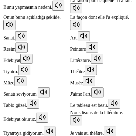
La raison pour laquelle il l'a fait.
Bunu yapmasının nedeni.
Onun bunu açıkladığı şekilde.
La façon dont elle l'a expliqué.
Sanat.
Art.
Resim
Peinture
Edebiyat
Littérature.
Tiyatro.
Théâtre
Müze
Musée
Sanatı seviyorum.
J'aime l'art.
Tablo güzel.
Le tableau est beau.
Nous lisons de la littérature.
Edebiyat okuruz.
Tiyatroya gidiyorum.
Je vais au théâtre.