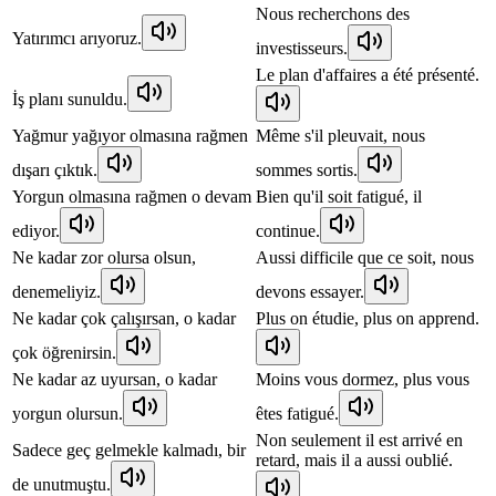
Nous recherchons des
Yatırımcı arıyoruz.
investisseurs.
Le plan d'affaires a été présenté.
İş planı sunuldu.
Yağmur yağıyor olmasına rağmen
Même s'il pleuvait, nous
dışarı çıktık.
sommes sortis.
Yorgun olmasına rağmen o devam
Bien qu'il soit fatigué, il
ediyor.
continue.
Ne kadar zor olursa olsun,
Aussi difficile que ce soit, nous
denemeliyiz.
devons essayer.
Ne kadar çok çalışırsan, o kadar
Plus on étudie, plus on apprend.
çok öğrenirsin.
Ne kadar az uyursan, o kadar
Moins vous dormez, plus vous
yorgun olursun.
êtes fatigué.
Non seulement il est arrivé en
Sadece geç gelmekle kalmadı, bir
retard, mais il a aussi oublié.
de unutmuştu.