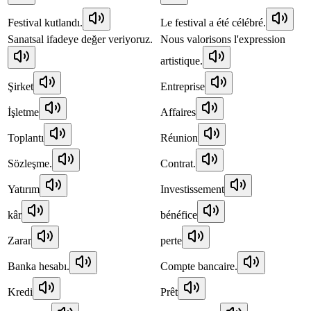
Festival kutlandı.
Le festival a été célébré.
Sanatsal ifadeye değer veriyoruz.
Nous valorisons l'expression
artistique.
Şirket
Entreprise
İşletme
Affaires
Toplantı
Réunion
Sözleşme.
Contrat.
Yatırım
Investissement
kâr
bénéfice
Zarar
perte
Banka hesabı.
Compte bancaire.
Kredi
Prêt