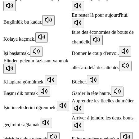
En rester là pour aujourd'hui.
Bugünlük bu kadar.
faire des économies de bouts de
Kolaya kaçmak.
chandelle
İşi başlatmak.
Donner le coup d'envoi.
Elinden gelenin fazlasını yapmak
aller au-delà des attentes
Kitaplara gömülmek.
Bûcher.
Başını dik tutmak
Garder la tête haute.
Apprendre les ficelles du métier.
İşin inceliklerini öğrenmek.
Arriver à joindre les deux bouts.
geçimini sağlamak
birisiyle dalga geçmek
Faire marcher quelqu'un.