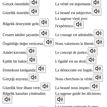
Gerçek önemlidir.
La vérité est importante.
Güzellik özneldir.
La beauté est subjective.
La sagesse vient avec
Bilgelik deneyimle gelir.
l'expérience.
Cesaret takdire şayandır.
Le courage est admirable.
Özgürlüğe değer veriyoruz.
Nous valorisons la liberté.
Adalet kavramı.
Le concept de justice.
Eşitlik bir haktır.
L'égalité est un droit.
Demokrasi kırılgandır.
La démocratie est fragile.
Gerçeği arıyoruz.
Nous cherchons la vérité.
Güzellik bize ilham verir.
La beauté nous inspire.
Bilgelik kararları yönlendirir.
La sagesse guide les décisions.
Le courage surmonte la peur.