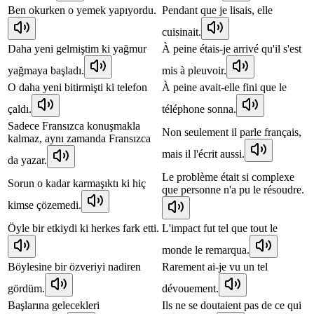
Ben okurken o yemek yapıyordu.
Pendant que je lisais, elle
cuisinait.
Daha yeni gelmiştim ki yağmur
À peine étais-je arrivé qu'il s'est
yağmaya başladı.
mis à pleuvoir.
O daha yeni bitirmişti ki telefon
À peine avait-elle fini que le
çaldı.
téléphone sonna.
Sadece Fransızca konuşmakla
Non seulement il parle français,
kalmaz, aynı zamanda Fransızca
mais il l'écrit aussi.
da yazar.
Le problème était si complexe
Sorun o kadar karmaşıktı ki hiç
que personne n'a pu le résoudre.
kimse çözemedi.
Öyle bir etkiydi ki herkes fark etti.
L'impact fut tel que tout le
monde le remarqua.
Böylesine bir özveriyi nadiren
Rarement ai-je vu un tel
gördüm.
dévouement.
Başlarına gelecekleri
Ils ne se doutaient pas de ce qui