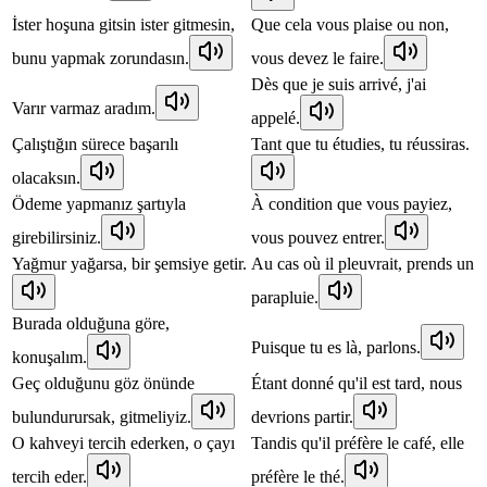
İster hoşuna gitsin ister gitmesin,
Que cela vous plaise ou non,
bunu yapmak zorundasın.
vous devez le faire.
Dès que je suis arrivé, j'ai
Varır varmaz aradım.
appelé.
Çalıştığın sürece başarılı
Tant que tu étudies, tu réussiras.
olacaksın.
Ödeme yapmanız şartıyla
À condition que vous payiez,
girebilirsiniz.
vous pouvez entrer.
Yağmur yağarsa, bir şemsiye getir.
Au cas où il pleuvrait, prends un
parapluie.
Burada olduğuna göre,
Puisque tu es là, parlons.
konuşalım.
Geç olduğunu göz önünde
Étant donné qu'il est tard, nous
bulundurursak, gitmeliyiz.
devrions partir.
O kahveyi tercih ederken, o çayı
Tandis qu'il préfère le café, elle
tercih eder.
préfère le thé.