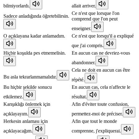
bilmiyorlardı.
allait arriver.
Ce n'est que lorsque l'on
Sadece anladığında öğretebilirsin.
comprend que l'on peut
enseigner.
O açıklayana kadar anlamadım.
Ce n'est que lorsqu'il a expliqué
que j'ai compris.
Hiçbir koşulda pes etmemelisin.
En aucun cas ne devriez-vous
abandonner.
Cela ne doit en aucun cas être
Bu asla tekrarlanmamalıdır.
répété.
Bu hiçbir şekilde sonucu
En aucun cas, cela n'affecte le
etkilemez.
résultat.
Karışıklığı önlemek için
Afin d'éviter toute confusion,
açıklayayım.
permettez-moi de préciser.
Herkesin anlaması için
Afin que tout le monde
açıklayacağım.
comprenne, j'expliquerai.