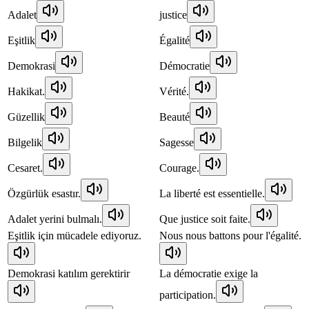
Adalet
justice
Eşitlik
Égalité
Demokrasi
Démocratie
Hakikat.
Vérité.
Güzellik
Beauté
Bilgelik
Sagesse
Cesaret.
Courage.
Özgürlük esastır.
La liberté est essentielle.
Adalet yerini bulmalı.
Que justice soit faite.
Eşitlik için mücadele ediyoruz.
Nous nous battons pour l'égalité.
Demokrasi katılım gerektirir
La démocratie exige la
participation.