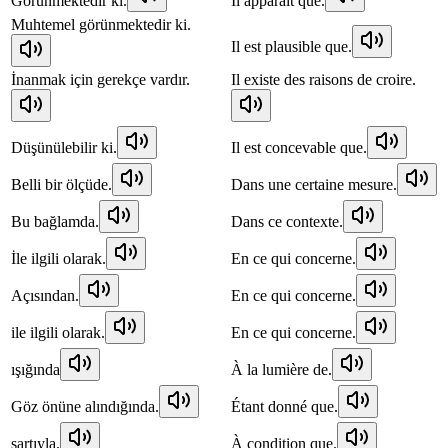
Görünmektedir ki.
Il apparaît que.
Muhtemel görünmektedir ki.
Il est plausible que.
İnanmak için gerekçe vardır.
Il existe des raisons de croire.
Düşünülebilir ki.
Il est concevable que.
Belli bir ölçüde.
Dans une certaine mesure.
Bu bağlamda.
Dans ce contexte.
İle ilgili olarak.
En ce qui concerne.
Açısından.
En ce qui concerne.
ile ilgili olarak.
En ce qui concerne.
ışığında
À la lumière de.
Göz önüne alındığında.
Étant donné que.
şartıyla.
À condition que.