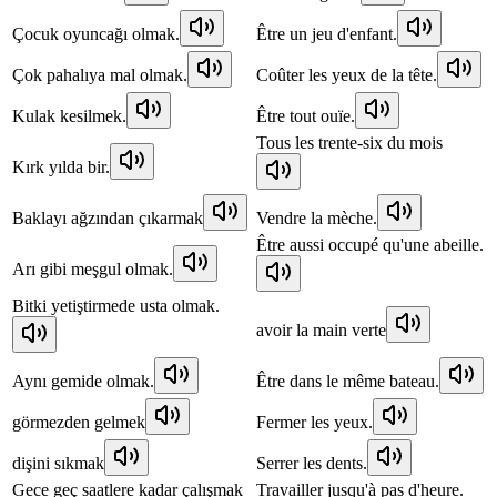
Çocuk oyuncağı olmak.
Être un jeu d'enfant.
Çok pahalıya mal olmak.
Coûter les yeux de la tête.
Kulak kesilmek.
Être tout ouïe.
Tous les trente-six du mois
Kırk yılda bir.
Baklayı ağzından çıkarmak
Vendre la mèche.
Être aussi occupé qu'une abeille.
Arı gibi meşgul olmak.
Bitki yetiştirmede usta olmak.
avoir la main verte
Aynı gemide olmak.
Être dans le même bateau.
görmezden gelmek
Fermer les yeux.
dişini sıkmak
Serrer les dents.
Gece geç saatlere kadar çalışmak
Travailler jusqu'à pas d'heure.