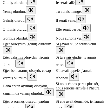
Gitmiş olurdum.
Je serais allé.
Yemiş olurdun.
Tu aurais mangé.
Gelmiş olurdu.
Il serait venu.
O gitmiş olurdu.
Elle serait partie.
Görmüş olurduk
Nous aurions vu.
Eğer bilseydim, gelmiş olurdum.
Si j'avais su, je serais venu.
Eğer çalışmış olsaydın, geçmiş
Si tu avais étudié, tu aurais
olurdun.
réussi.
Eğer beni aramış olsaydı, cevap
S'il avait appelé, j'aurais
vermiş olurdum.
répondu.
Si nous étions partis plus tôt,
Daha erken ayrılmış olsaydık,
nous serions arrivés à l'heure.
zamanında varmış olurduk.
Eğer o sormuş olsaydı, yardım
Si elle avait demandé, je l'aurais