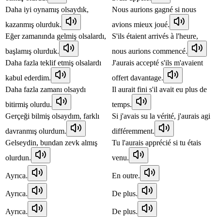
Daha iyi oynamış olsaydık,
Nous aurions gagné si nous
kazanmış olurduk.
avions mieux joué.
Eğer zamanında gelmiş olsalardı,
S'ils étaient arrivés à l'heure,
başlamış olurduk.
nous aurions commencé.
Daha fazla teklif etmiş olsalardı
J'aurais accepté s'ils m'avaient
kabul ederdim.
offert davantage.
Daha fazla zamanı olsaydı
Il aurait fini s'il avait eu plus de
bitirmiş olurdu.
temps.
Gerçeği bilmiş olsaydım, farklı
Si j'avais su la vérité, j'aurais agi
davranmış olurdum.
différemment.
Gelseydin, bundan zevk almış
Tu l'aurais apprécié si tu étais
olurdun.
venu.
Ayrıca.
En outre.
Ayrıca.
De plus.
Ayrıca.
De plus.