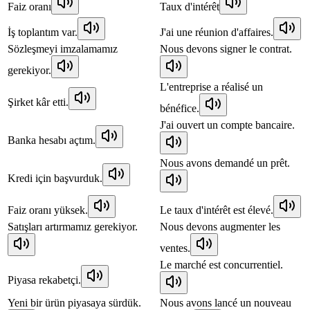
Faiz oranı
Taux d'intérêt
İş toplantım var.
J'ai une réunion d'affaires.
Sözleşmeyi imzalamamız
Nous devons signer le contrat.
gerekiyor.
L'entreprise a réalisé un
Şirket kâr etti.
bénéfice.
J'ai ouvert un compte bancaire.
Banka hesabı açtım.
Nous avons demandé un prêt.
Kredi için başvurduk.
Faiz oranı yüksek.
Le taux d'intérêt est élevé.
Satışları artırmamız gerekiyor.
Nous devons augmenter les
ventes.
Le marché est concurrentiel.
Piyasa rekabetçi.
Yeni bir ürün piyasaya sürdük.
Nous avons lancé un nouveau