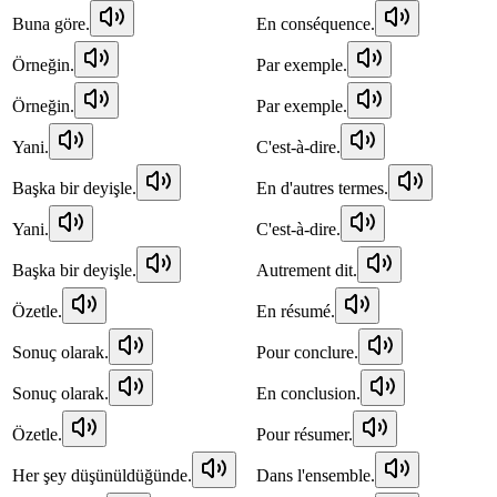
Buna göre.
En conséquence.
Örneğin.
Par exemple.
Örneğin.
Par exemple.
Yani.
C'est-à-dire.
Başka bir deyişle.
En d'autres termes.
Yani.
C'est-à-dire.
Başka bir deyişle.
Autrement dit.
Özetle.
En résumé.
Sonuç olarak.
Pour conclure.
Sonuç olarak.
En conclusion.
Özetle.
Pour résumer.
Her şey düşünüldüğünde.
Dans l'ensemble.