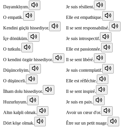
Dayanıklıyım.
Je suis résilient.
O empatik.
Elle est empathique.
Kendini güçlü hissediyor.
Il se sent responsabilisé.
İçe dönüküm.
Je suis introspectif.
O tutkulu.
Elle est passionnée.
O kendini özgür hissediyor.
Il se sent libéré.
Düşünceliyim.
Je suis contemplatif.
O düşünceli.
Elle est réfléchie.
İlham dolu hissediyor.
Il se sent inspiré.
Huzurluyum.
Je suis en paix.
Altın kalpli olmak.
Avoir un cœur d'or.
Dört köşe olmak.
Être sur un petit nuage.