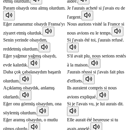
etmiş olurdum.
aidée.
Param olsaydı onu almış olurdum.
Je l'aurais acheté si j'avais eu de
l'argent.
Eğer zamanımız olsaydı Fransa'yı
Nous aurions visité la France si
ziyaret etmiş olurduk.
nous avions eu le temps.
Senin yerinde olsaydım,
Si j'avais été toi, j'aurais refusé.
reddetmiş olurdum.
Eğer yağmur yağmış olsaydı,
S'il avait plu, nous serions restés
evde kalırdık.
à la maison.
Daha çok çabalasaydım başarılı
J'aurais réussi si j'avais fait plus
olurdum.
d'efforts.
Açıklamış olsaydık, anlamış
Ils auraient compris si nous
olurlardı.
avions expliqué.
Eğer onu görmüş olsaydım, ona
Si je l'avais vu, je lui aurais dit.
söylemiş olurdum.
Eğer aramış olsaydın, o mutlu
Elle aurait été heureuse si tu
olmuş olurdu.
avais appelé.