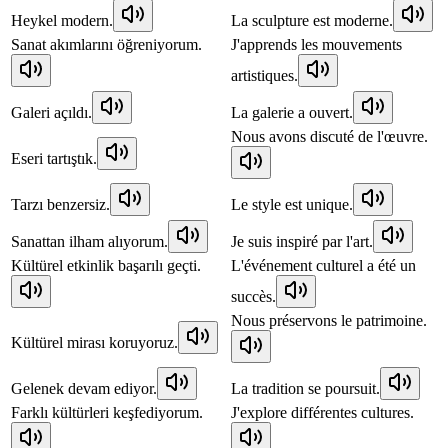
Heykel modern.
La sculpture est moderne.
Sanat akımlarını öğreniyorum.
J'apprends les mouvements
artistiques.
Galeri açıldı.
La galerie a ouvert.
Nous avons discuté de l'œuvre.
Eseri tartıştık.
Tarzı benzersiz.
Le style est unique.
Sanattan ilham alıyorum.
Je suis inspiré par l'art.
Kültürel etkinlik başarılı geçti.
L'événement culturel a été un
succès.
Nous préservons le patrimoine.
Kültürel mirası koruyoruz.
Gelenek devam ediyor.
La tradition se poursuit.
Farklı kültürleri keşfediyorum.
J'explore différentes cultures.