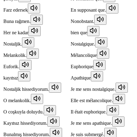
Farz edersek
En supposant que.
Buna rağmen.
Nonobstant.
Her ne kadar
bien que
Nostaljik.
Nostalgique.
Melankolik.
Mélancolique
Euforik.
Euphorique
kayıtsız
Apathique
Nostaljik hissediyorum.
Je me sens nostalgique.
O melankolik.
Elle est mélancolique.
O coşkuyla doluydu.
Il était euphorique.
Kayıtsız hissediyorum.
Je me sens apathique.
Bunalmış hissediyorum.
Je suis submergé.