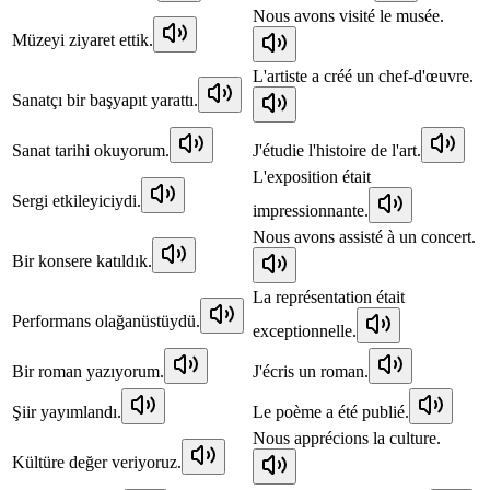
Nous avons visité le musée.
Müzeyi ziyaret ettik.
L'artiste a créé un chef-d'œuvre.
Sanatçı bir başyapıt yarattı.
Sanat tarihi okuyorum.
J'étudie l'histoire de l'art.
L'exposition était
Sergi etkileyiciydi.
impressionnante.
Nous avons assisté à un concert.
Bir konsere katıldık.
La représentation était
Performans olağanüstüydü.
exceptionnelle.
Bir roman yazıyorum.
J'écris un roman.
Şiir yayımlandı.
Le poème a été publié.
Nous apprécions la culture.
Kültüre değer veriyoruz.