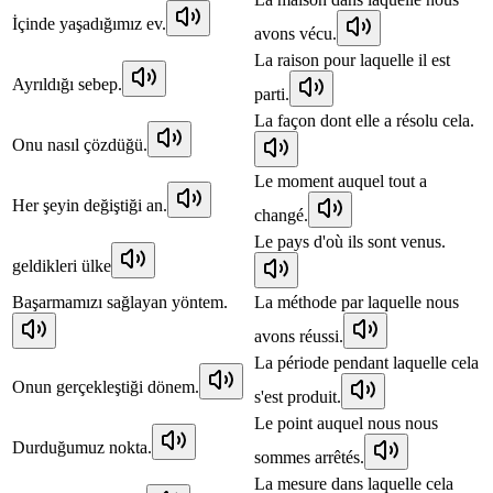
İçinde yaşadığımız ev.
avons vécu.
La raison pour laquelle il est
Ayrıldığı sebep.
parti.
La façon dont elle a résolu cela.
Onu nasıl çözdüğü.
Le moment auquel tout a
Her şeyin değiştiği an.
changé.
Le pays d'où ils sont venus.
geldikleri ülke
Başarmamızı sağlayan yöntem.
La méthode par laquelle nous
avons réussi.
La période pendant laquelle cela
Onun gerçekleştiği dönem.
s'est produit.
Le point auquel nous nous
Durduğumuz nokta.
sommes arrêtés.
La mesure dans laquelle cela