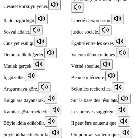
Cesaret korkuyu yener.
İfade özgürlüğü.
Liberté d'expression.
Sosyal adalet.
justice sociale.
Cinsiyet eşitliği.
Égalité entre les sexes
Demokratik değerler.
Valeurs démocratiques.
Mutlak gerçek.
Vérité absolue.
İç güzellik.
Beauté intérieure.
Araştırmaya göre.
Selon les recherches.
Bulgulara dayanarak.
Sur la base des résultats.
Kanıtlar göstermektedir.
Les preuves suggèrent.
Böyle iddia edilebilir.
Il peut être soutenu que.
Şöyle iddia edilebilir ki.
On pourrait soutenir que.