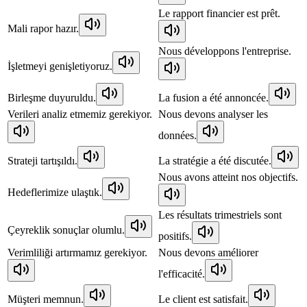
Le rapport financier est prêt.
Mali rapor hazır.
Nous développons l'entreprise.
İşletmeyi genişletiyoruz.
Birleşme duyuruldu.
La fusion a été annoncée.
Verileri analiz etmemiz gerekiyor.
Nous devons analyser les
données.
Strateji tartışıldı.
La stratégie a été discutée.
Nous avons atteint nos objectifs.
Hedeflerimize ulaştık.
Les résultats trimestriels sont
Çeyreklik sonuçlar olumlu.
positifs.
Verimliliği artırmamız gerekiyor.
Nous devons améliorer
l'efficacité.
Müşteri memnun.
Le client est satisfait.