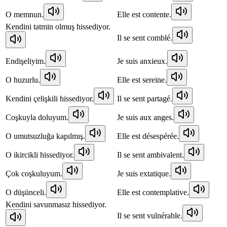
O memnun.
Elle est contente.
Kendini tatmin olmuş hissediyor.
Il se sent comblé.
Endişeliyim.
Je suis anxieux.
O huzurlu.
Elle est sereine.
Kendini çelişkili hissediyor.
Il se sent partagé.
Coşkuyla doluyum.
Je suis aux anges.
O umutsuzluğa kapılmış.
Elle est désespérée.
O ikircikli hissediyor.
Il se sent ambivalent.
Çok coşkuluyum.
Je suis extatique.
O düşünceli.
Elle est contemplative.
Kendini savunmasız hissediyor.
Il se sent vulnérable.