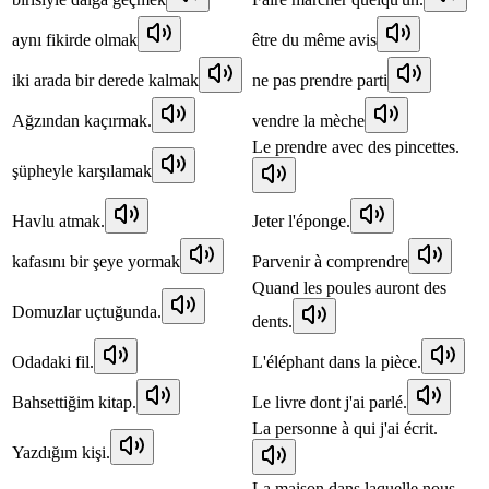
aynı fikirde olmak
être du même avis
iki arada bir derede kalmak
ne pas prendre parti
Ağzından kaçırmak.
vendre la mèche
Le prendre avec des pincettes.
şüpheyle karşılamak
Havlu atmak.
Jeter l'éponge.
kafasını bir şeye yormak
Parvenir à comprendre
Quand les poules auront des
Domuzlar uçtuğunda.
dents.
Odadaki fil.
L'éléphant dans la pièce.
Bahsettiğim kitap.
Le livre dont j'ai parlé.
La personne à qui j'ai écrit.
Yazdığım kişi.
La maison dans laquelle nous