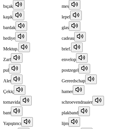
bıçak
mes
kaşık
lepel
bardak
glas
hediye
cadeau
Mektup.
brief.
Zarf
envelop
pul
postzegel
Alet
Gereedschap
Çekiç
hamer
tornavida
schroevendraaier
bant
plakband
Yapıştırıcı
lijm