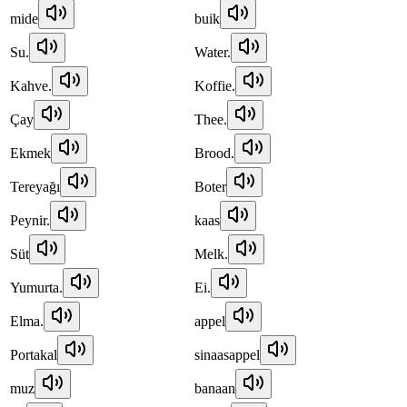
mide
buik
Su.
Water.
Kahve.
Koffie.
Çay
Thee.
Ekmek
Brood.
Tereyağı
Boter
Peynir.
kaas
Süt
Melk.
Yumurta.
Ei.
Elma.
appel
Portakal
sinaasappel
muz
banaan