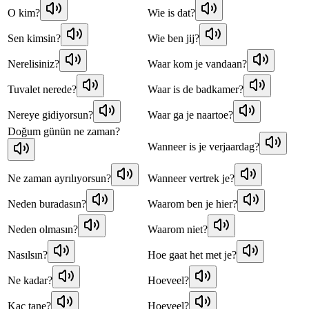
O kim?
Wie is dat?
Sen kimsin?
Wie ben jij?
Nerelisiniz?
Waar kom je vandaan?
Tuvalet nerede?
Waar is de badkamer?
Nereye gidiyorsun?
Waar ga je naartoe?
Doğum günün ne zaman?
Wanneer is je verjaardag?
Ne zaman ayrılıyorsun?
Wanneer vertrek je?
Neden buradasın?
Waarom ben je hier?
Neden olmasın?
Waarom niet?
Nasılsın?
Hoe gaat het met je?
Ne kadar?
Hoeveel?
Kaç tane?
Hoeveel?