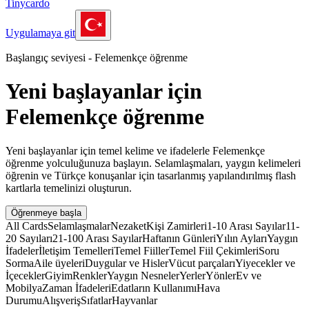
Tinycardo
Uygulamaya git
Başlangıç seviyesi - Felemenkçe öğrenme
Yeni başlayanlar için
Felemenkçe öğrenme
Yeni başlayanlar için temel kelime ve ifadelerle Felemenkçe
öğrenme yolculuğunuza başlayın. Selamlaşmaları, yaygın kelimeleri
öğrenin ve Türkçe konuşanlar için tasarlanmış yapılandırılmış flash
kartlarla temelinizi oluşturun.
Öğrenmeye başla
All Cards
Selamlaşmalar
Nezaket
Kişi Zamirleri
1-10 Arası Sayılar
11-
20 Sayıları
21-100 Arası Sayılar
Haftanın Günleri
Yılın Ayları
Yaygın
İfadeler
İletişim Temelleri
Temel Fiiller
Temel Fiil Çekimleri
Soru
Sorma
Aile üyeleri
Duygular ve Hisler
Vücut parçaları
Yiyecekler ve
İçecekler
Giyim
Renkler
Yaygın Nesneler
Yerler
Yönler
Ev ve
Mobilya
Zaman İfadeleri
Edatların Kullanımı
Hava
Durumu
Alışveriş
Sıfatlar
Hayvanlar