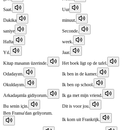
Saat.
Uur
Dakika
minuut.
saniye
Seconde.
Hafta
week.
Yıl.
Jaar.
Kitap masanın üzerinde.
Het boek ligt op de tafel.
Odadayım.
Ik ben in de kamer.
Okuldayım.
Ik ben op school.
Arkadaşımla gidiyorum.
Ik ga met mijn vriend.
Bu senin için.
Dit is voor jou.
Ben Fransa'dan geliyorum.
Ik kom uit Frankrijk.