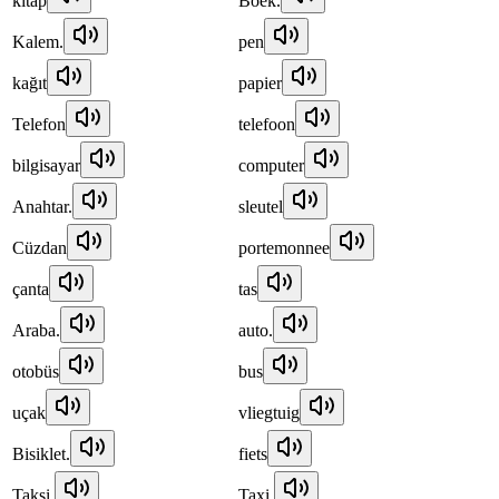
kitap
Boek.
Kalem.
pen
kağıt
papier
Telefon
telefoon
bilgisayar
computer
Anahtar.
sleutel
Cüzdan
portemonnee
çanta
tas
Araba.
auto.
otobüs
bus
uçak
vliegtuig
Bisiklet.
fiets
Taksi.
Taxi.