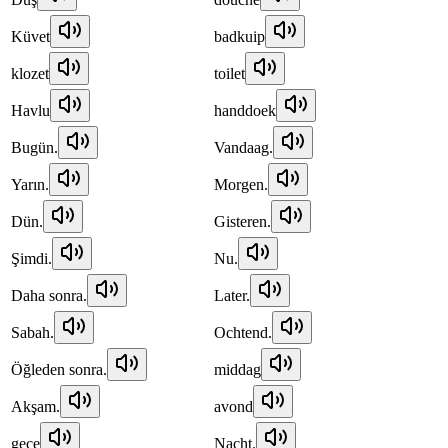
Küvet
badkuip
klozet
toilet
Havlu
handdoek
Bugün.
Vandaag.
Yarın.
Morgen.
Dün.
Gisteren.
Şimdi.
Nu.
Daha sonra.
Later.
Sabah.
Ochtend.
Öğleden sonra.
middag
Akşam.
avond
gece
Nacht.