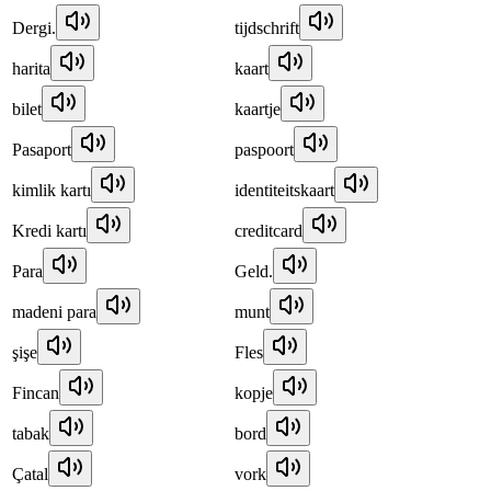
Dergi.
tijdschrift
harita
kaart
bilet
kaartje
Pasaport
paspoort
kimlik kartı
identiteitskaart
Kredi kartı
creditcard
Para
Geld.
madeni para
munt
şişe
Fles
Fincan
kopje
tabak
bord
Çatal
vork