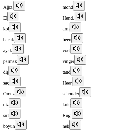
Ağız.
mond
El
Hand.
kol
arm
bacak
been
ayak
voet
parmak
vinger
diş
tand
saç
Haar.
Omuz
schouder
diz
knie
sırt
Rug.
boyun
nek