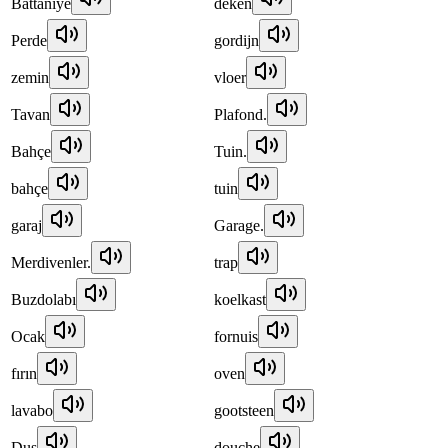
Battaniye
deken
Perde
gordijn
zemin
vloer
Tavan
Plafond.
Bahçe
Tuin.
bahçe
tuin
garaj
Garage.
Merdivenler.
trap
Buzdolabı
koelkast
Ocak
fornuis
fırın
oven
lavabo
gootsteen
Duş
douche