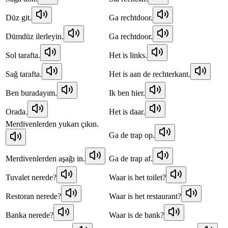
Düz git.
Ga rechtdoor.
Dümdüz ilerleyin.
Ga rechtdoor.
Sol tarafta.
Het is links.
Sağ tarafta.
Het is aan de rechterkant.
Ben buradayım.
Ik ben hier.
Orada.
Het is daar.
Merdivenlerden yukarı çıkın.
Ga de trap op.
Merdivenlerden aşağı in.
Ga de trap af.
Tuvalet nerede?
Waar is het toilet?
Restoran nerede?
Waar is het restaurant?
Banka nerede?
Waar is de bank?