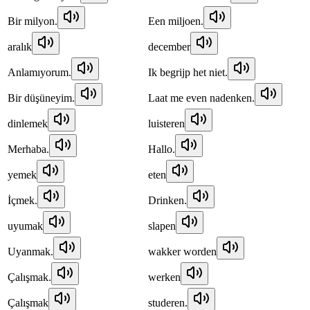
Bir milyon.
Een miljoen.
aralık
december
Anlamıyorum.
Ik begrijp het niet.
Bir düşüneyim.
Laat me even nadenken.
dinlemek
luisteren
Merhaba.
Hallo.
yemek
eten
İçmek.
Drinken.
uyumak
slapen
Uyanmak.
wakker worden
Çalışmak.
werken
Çalışmak
studeren.