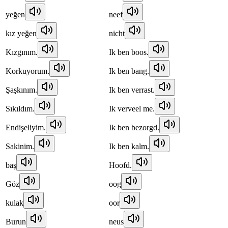
yeğen
neef
kız yeğen
nicht
Kızgınım.
Ik ben boos.
Korkuyorum.
Ik ben bang.
Şaşkınım.
Ik ben verrast.
Sıkıldım.
Ik verveel me.
Endişeliyim.
Ik ben bezorgd.
Sakinim.
Ik ben kalm.
baş
Hoofd.
Göz
oog
kulak
oor
Burun
neus