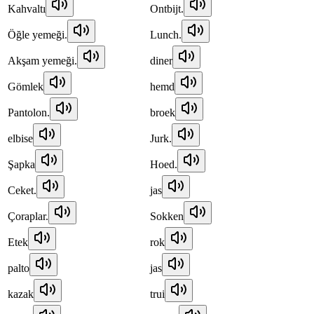
Kahvaltı
Ontbijt.
Öğle yemeği.
Lunch.
Akşam yemeği.
diner
Gömlek
hemd
Pantolon.
broek
elbise
Jurk.
Şapka
Hoed.
Ceket.
jas
Çoraplar.
Sokken
Etek
rok
palto
jas
kazak
trui