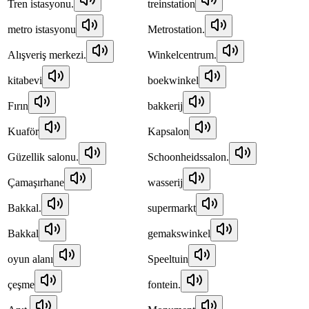
Tren istasyonu.
treinstation
metro istasyonu
Metrostation.
Alışveriş merkezi.
Winkelcentrum.
kitabevi
boekwinkel
Fırın
bakkerij
Kuaför
Kapsalon
Güzellik salonu.
Schoonheidssalon.
Çamaşırhane
wasserij
Bakkal.
supermarkt
Bakkal
gemakswinkel
oyun alanı
Speeltuin
çeşme
fontein.