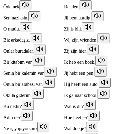
Ödemek
Betalen.
Sen naziksin.
Jij bent aardig.
O mutlu.
Zij is blij.
Biz arkadaşız.
Wij zijn vrienden.
Onlar buradalar.
Zij zijn hier.
Bir kitabım var.
Ik heb een boek.
Senin bir kalemin var.
Jij hebt een pen.
Onun bir arabası var.
Hij heeft een auto.
Okula giderim.
Ik ga naar school.
Bu nedir?
Wat is dit?
Adın ne?
Hoe heet je?
Ne iş yapıyorsun?
Wat doe je?