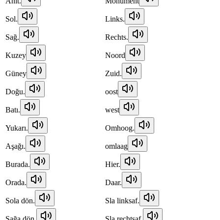
Anıt.
Monument
Sol.
Links.
Sağ.
Rechts.
Kuzey
Noord
Güney
Zuid.
Doğu.
oost
Batı.
west
Yukarı.
Omhoog.
Aşağı.
omlaag
Burada.
Hier.
Orada.
Daar.
Sola dön.
Sla linksaf.
Sağa dön.
Sla rechtsaf.