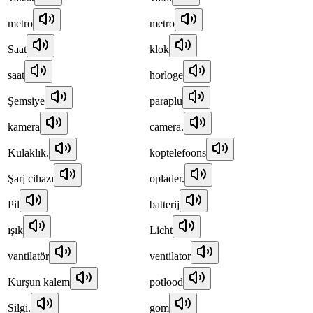
metro
metro
Saat
klok
saat
horloge
Şemsiye
paraplu
kamera
camera.
Kulaklık.
koptelefoons
Şarj cihazı
oplader.
Pil
batterij
ışık
Licht
vantilatör
ventilator
Kurşun kalem
potlood
Silgi.
gom