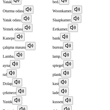
Yatak
bed.
Oturma odası
Woonkamer.
Yatak odası.
Slaapkamer.
Yemek odası
Eetkamer.
Kanepe
bank
çalışma masası
bureau
Lamba.
lamp.
ayna
spiegel
raf
plank
Dolap
kast
çekmece
lade
Yastık
kussen