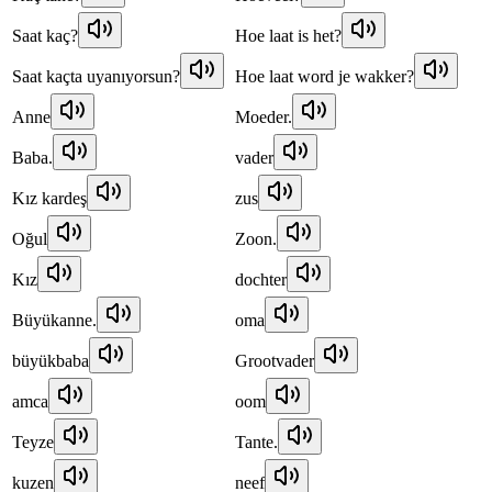
Saat kaç?
Hoe laat is het?
Saat kaçta uyanıyorsun?
Hoe laat word je wakker?
Anne
Moeder.
Baba.
vader
Kız kardeş
zus
Oğul
Zoon.
Kız
dochter
Büyükanne.
oma
büyükbaba
Grootvader
amca
oom
Teyze
Tante.
kuzen
neef