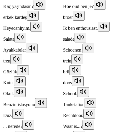
Kaç yaşındasın?
Hoe oud ben je?
erkek kardeş
broer
Heyecanlıyım.
Ik ben enthousiast.
Salata
salade
Ayakkabılar
Schoenen.
tren
trein
Gözlük
bril
Kutu.
doos
Okul.
School.
Benzin istasyonu
Tankstation
Düz.
Rechtdoor.
... nerede?
Waar is...?