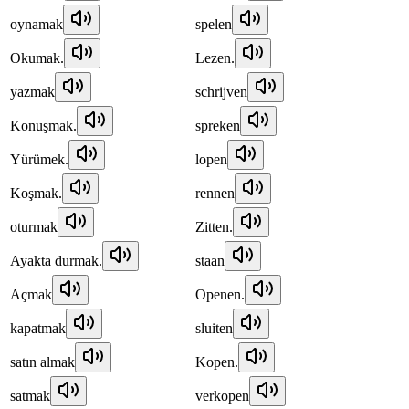
oynamak
spelen
Okumak.
Lezen.
yazmak
schrijven
Konuşmak.
spreken
Yürümek.
lopen
Koşmak.
rennen
oturmak
Zitten.
Ayakta durmak.
staan
Açmak
Openen.
kapatmak
sluiten
satın almak
Kopen.
satmak
verkopen