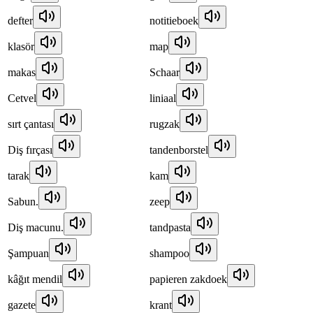
defter
notitieboek
klasör
map
makas
Schaar
Cetvel
liniaal
sırt çantası
rugzak
Diş fırçası
tandenborstel
tarak
kam
Sabun.
zeep
Diş macunu.
tandpasta
Şampuan
shampoo
kâğıt mendil
papieren zakdoek
gazete
krant