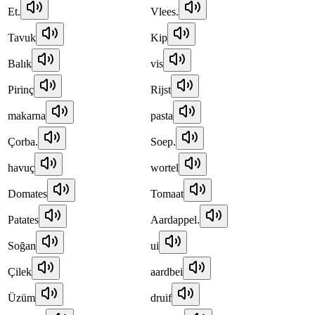
Et.
Vlees.
Tavuk
Kip
Balık
vis
Pirinç
Rijst
makarna
pasta
Çorba.
Soep.
havuç
wortel
Domates
Tomaat
Patates
Aardappel.
Soğan
ui
Çilek
aardbei
Üzüm
druif