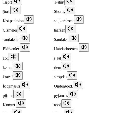
Tişört
T-shirt
Şort.
Shorts.
Kot pantolon
spijkerbroek
Çizmeler
laarzen
sandaletler
Sandalen
Eldivenler.
Handschoenen.
atkı
sjaal
kemer
riem
kravat
stropdas
İç çamaşırı
Ondergoed.
pijama
pyjama's
Kırmızı.
rood