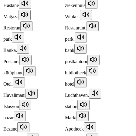
Hastane
ziekenhuis
Mağaza
Winkel.
Restoran
Restaurant.
park
park.
Banka.
bank
Postane.
postkantoor
kütüphane
bibliotheek
Otel.
hotel
Havalimanı
Luchthaven.
İstasyon
station
pazar
Markt
Eczane
Apotheek