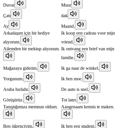
Duvar
Muur
Çatı
dak
Ay
Maand.
Arkadaşım için bir hediye
Ik koop een cadeau voor mijn
alıyorum.
vriend.
Ailemden bir mektup alıyorum.
Ik ontvang een brief van mijn
familie.
Mağazaya giderim.
Ik ga naar de winkel.
Yorgunum.
Ik ben moe.
Araba hızlıdır.
De auto is snel.
Görüşürüz.
Tot later.
Tanıştığımıza memnun oldum.
Aangenaam kennis te maken.
Ben öğrenciyim.
Ik ben een student.