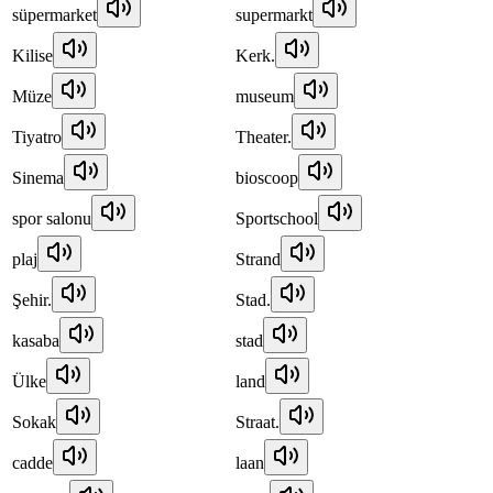
süpermarket
supermarkt
Kilise
Kerk.
Müze
museum
Tiyatro
Theater.
Sinema
bioscoop
spor salonu
Sportschool
plaj
Strand
Şehir.
Stad.
kasaba
stad
Ülke
land
Sokak
Straat.
cadde
laan