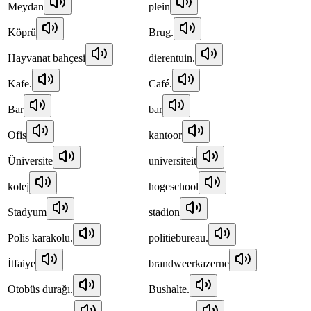
Meydan
plein
Köprü
Brug.
Hayvanat bahçesi
dierentuin.
Kafe.
Café.
Bar
bar
Ofis
kantoor
Üniversite
universiteit
kolej
hogeschool
Stadyum
stadion
Polis karakolu.
politiebureau.
İtfaiye
brandweerkazerne
Otobüs durağı.
Bushalte.