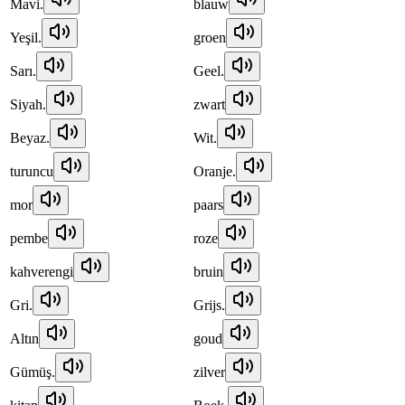
Mavi.
blauw
Yeşil.
groen
Sarı.
Geel.
Siyah.
zwart
Beyaz.
Wit.
turuncu
Oranje.
mor
paars
pembe
roze
kahverengi
bruin
Gri.
Grijs.
Altın
goud
Gümüş.
zilver