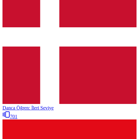
Danca Öğren: İleri Seviye
701