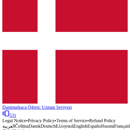
Danimarkaca Öğren: Uzman Seviyesi
531
Legal Notice
•
Privacy Policy
•
Terms of Service
•
Refund Policy
العربية
Čeština
Dansk
Deutsch
Ελληνικά
English
Español
Suomi
Français