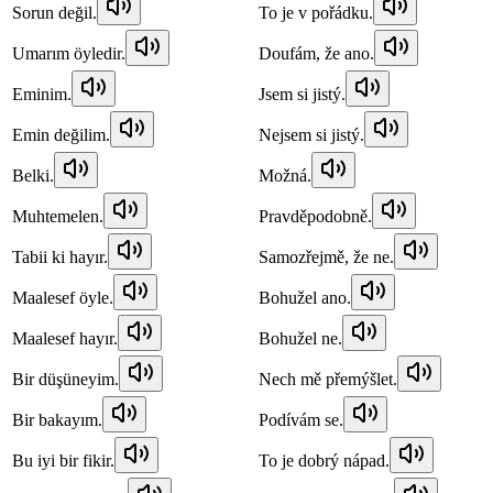
Sorun değil.
To je v pořádku.
Umarım öyledir.
Doufám, že ano.
Eminim.
Jsem si jistý.
Emin değilim.
Nejsem si jistý.
Belki.
Možná.
Muhtemelen.
Pravděpodobně.
Tabii ki hayır.
Samozřejmě, že ne.
Maalesef öyle.
Bohužel ano.
Maalesef hayır.
Bohužel ne.
Bir düşüneyim.
Nech mě přemýšlet.
Bir bakayım.
Podívám se.
Bu iyi bir fikir.
To je dobrý nápad.