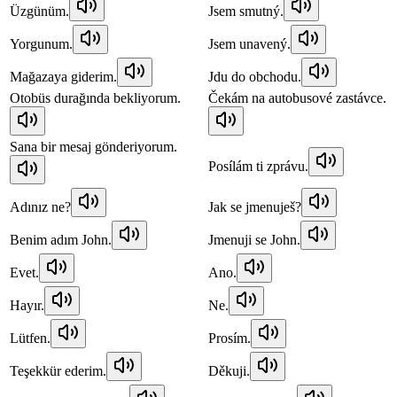
Üzgünüm.
Jsem smutný.
Yorgunum.
Jsem unavený.
Mağazaya giderim.
Jdu do obchodu.
Otobüs durağında bekliyorum.
Čekám na autobusové zastávce.
Sana bir mesaj gönderiyorum.
Posílám ti zprávu.
Adınız ne?
Jak se jmenuješ?
Benim adım John.
Jmenuji se John.
Evet.
Ano.
Hayır.
Ne.
Lütfen.
Prosím.
Teşekkür ederim.
Děkuji.