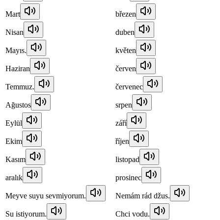
Mart
březen
Nisan
duben
Mayıs.
květen
Haziran
červen
Temmuz.
červenec
Ağustos
srpen
Eylül
září
Ekim
říjen
Kasım
listopad
aralık
prosinec
Meyve suyu sevmiyorum.
Nemám rád džus.
Su istiyorum.
Chci vodu.