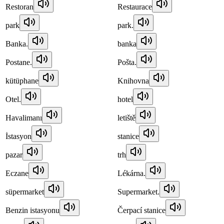
Restoran
Restaurace
park
park.
Banka.
banka
Postane.
Pošta.
kütüphane
Knihovna
Otel.
hotel
Havalimanı
letiště
İstasyon
stanice
pazar
trh
Eczane
Lékárna.
süpermarket
Supermarket.
Benzin istasyonu
Čerpací stanice