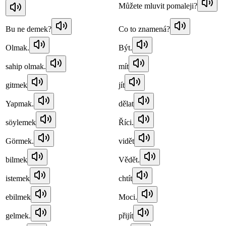
Můžete mluvit pomaleji?
Bu ne demek?
Co to znamená?
Olmak.
Být.
sahip olmak.
mít
gitmek
jít
Yapmak.
dělat
söylemek
Říci.
Görmek.
vidět
bilmek
Vědět.
istemek
chtít
ebilmek
Moci.
gelmek.
přijít