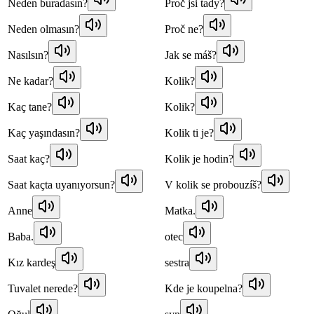
Neden buradasın?
Proč jsi tady?
Neden olmasın?
Proč ne?
Nasılsın?
Jak se máš?
Ne kadar?
Kolik?
Kaç tane?
Kolik?
Kaç yaşındasın?
Kolik ti je?
Saat kaç?
Kolik je hodin?
Saat kaçta uyanıyorsun?
V kolik se probouzíš?
Anne
Matka.
Baba.
otec
Kız kardeş
sestra
Tuvalet nerede?
Kde je koupelna?