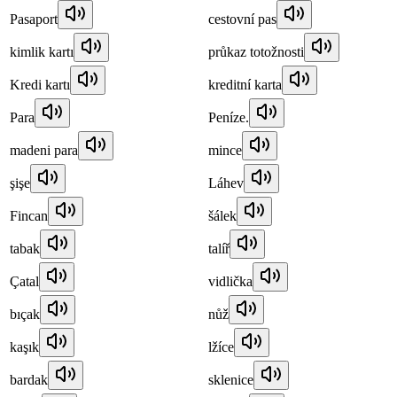
Pasaport
cestovní pas
kimlik kartı
průkaz totožnosti
Kredi kartı
kreditní karta
Para
Peníze.
madeni para
mince
şişe
Láhev
Fincan
šálek
tabak
talíř
Çatal
vidlička
bıçak
nůž
kaşık
lžíce
bardak
sklenice