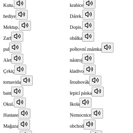
Kutu.
krabice
hediye
Dárek.
Mektup.
Dopis.
Zarf
obálka
pul
poštovní známka
Alet
nástroj
Çekiç
kladivo
tornavida
šroubovák
bant
lepicí páska
Okul.
škola
Hastane
Nemocnice
Mağaza
obchod