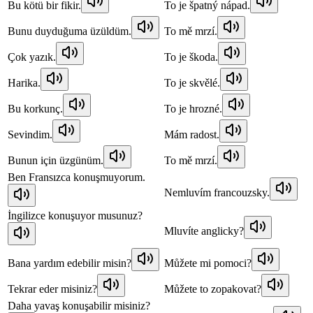
Bu kötü bir fikir.
To je špatný nápad.
Bunu duyduğuma üzüldüm.
To mě mrzí.
Çok yazık.
To je škoda.
Harika.
To je skvělé.
Bu korkunç.
To je hrozné.
Sevindim.
Mám radost.
Bunun için üzgünüm.
To mě mrzí.
Ben Fransızca konuşmuyorum.
Nemluvím francouzsky.
İngilizce konuşuyor musunuz?
Mluvíte anglicky?
Bana yardım edebilir misin?
Můžete mi pomoci?
Tekrar eder misiniz?
Můžete to zopakovat?
Daha yavaş konuşabilir misiniz?