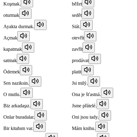
Koşmak.
běžet
oturmak
sedět
Ayakta durmak.
Stát.
Açmak
otevřít
kapatmak
zavřít
satmak
prodávat
Ödemek
platit
Sen naziksin.
Jsi milý.
O mutlu.
Ona je šťastná.
Biz arkadaşız.
Jsme přátelé.
Onlar buradalar.
Oni jsou tady.
Bir kitabım var.
Mám knihu.