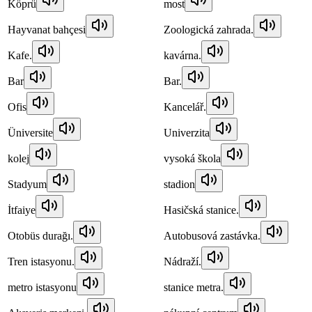
Köprü
most
Hayvanat bahçesi
Zoologická zahrada.
Kafe.
kavárna.
Bar
Bar.
Ofis
Kancelář.
Üniversite
Univerzita
kolej
vysoká škola
Stadyum
stadion
İtfaiye
Hasičská stanice.
Otobüs durağı.
Autobusová zastávka.
Tren istasyonu.
Nádraží.
metro istasyonu
stanice metra.