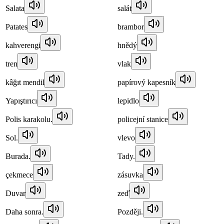
Salata
salát
Patates
brambor
kahverengi
hnědý
tren
vlak
kâğıt mendil
papírový kapesník
Yapıştırıcı
lepidlo
Polis karakolu.
policejní stanice
Sol.
vlevo
Burada.
Tady.
çekmece
zásuvka
Duvar
zeď
Daha sonra.
Později.