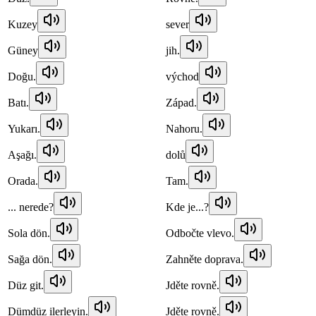
Kuzey
sever
Güney
jih.
Doğu.
východ
Batı.
Západ.
Yukarı.
Nahoru.
Aşağı.
dolů
Orada.
Tam.
... nerede?
Kde je...?
Sola dön.
Odbočte vlevo.
Sağa dön.
Zahněte doprava.
Düz git.
Jděte rovně.
Dümdüz ilerleyin.
Jděte rovně.