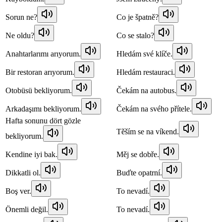
Sorun ne?
Co je špatně?
Ne oldu?
Co se stalo?
Anahtarlarımı arıyorum.
Hledám své klíče.
Bir restoran arıyorum.
Hledám restauraci.
Otobüsü bekliyorum.
Čekám na autobus.
Arkadaşımı bekliyorum.
Čekám na svého přítele.
Hafta sonunu dört gözle
Těším se na víkend.
bekliyorum.
Kendine iyi bak.
Měj se dobře.
Dikkatli ol.
Buďte opatrní.
Boş ver.
To nevadí.
Önemli değil.
To nevadí.