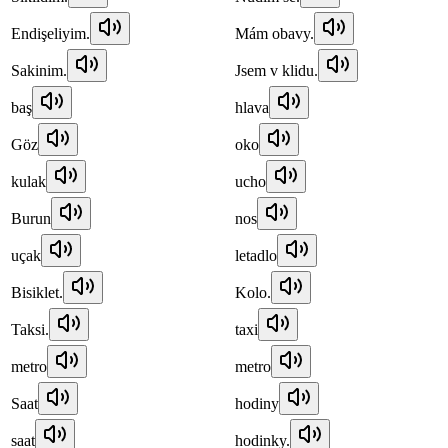
Endişeliyim.
Mám obavy.
Sakinim.
Jsem v klidu.
baş
hlava
Göz
oko
kulak
ucho
Burun
nos
uçak
letadlo
Bisiklet.
Kolo.
Taksi.
taxi
metro
metro
Saat
hodiny
saat
hodinky.