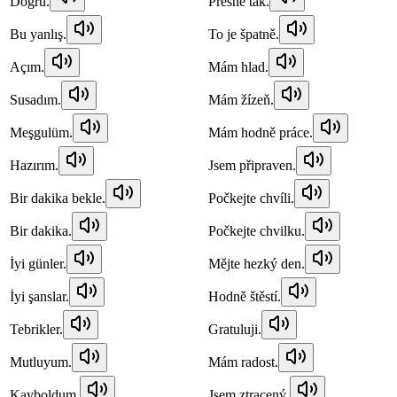
Doğru.
Přesně tak.
Bu yanlış.
To je špatně.
Açım.
Mám hlad.
Susadım.
Mám žízeň.
Meşgulüm.
Mám hodně práce.
Hazırım.
Jsem připraven.
Bir dakika bekle.
Počkejte chvíli.
Bir dakika.
Počkejte chvilku.
İyi günler.
Mějte hezký den.
İyi şanslar.
Hodně štěstí.
Tebrikler.
Gratuluji.
Mutluyum.
Mám radost.
Kayboldum.
Jsem ztracený.