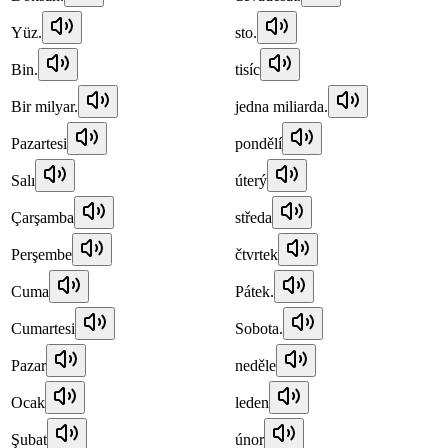
Yüz.
sto.
Bin.
tisíc
Bir milyar.
jedna miliarda.
Pazartesi
pondělí
Salı
úterý
Çarşamba
středa
Perşembe
čtvrtek
Cuma
Pátek.
Cumartesi
Sobota.
Pazar
neděle
Ocak
leden
Şubat
únor