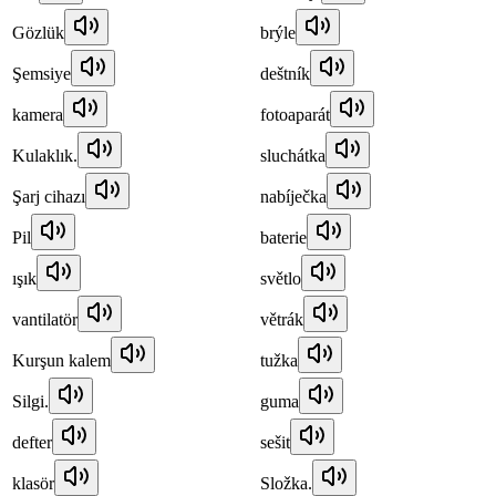
Gözlük
brýle
Şemsiye
deštník
kamera
fotoaparát
Kulaklık.
sluchátka
Şarj cihazı
nabíječka
Pil
baterie
ışık
světlo
vantilatör
větrák
Kurşun kalem
tužka
Silgi.
guma
defter
sešit
klasör
Složka.