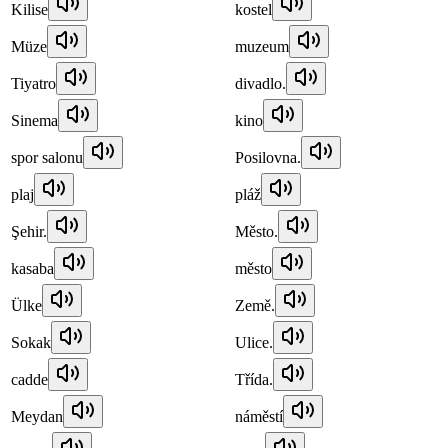
Kilise
kostel
Müze
muzeum
Tiyatro
divadlo.
Sinema
kino
spor salonu
Posilovna.
plaj
pláž
Şehir.
Město.
kasaba
město
Ülke
Země.
Sokak
Ulice.
cadde
Třída.
Meydan
náměstí