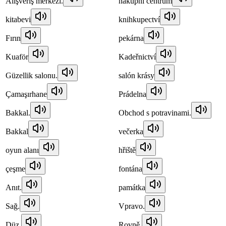
Alışveriş merkezi.
nákupní centrum
kitabevi
knihkupectví
Fırın
pekárna
Kuaför
Kadeřnictví
Güzellik salonu.
salón krásy
Çamaşırhane
Prádelna
Bakkal.
Obchod s potravinami.
Bakkal
večerka
oyun alanı
hřiště
çeşme
fontána
Anıt.
památka
Sağ.
Vpravo.
Düz.
Rovně.