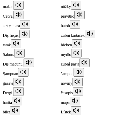
makas
nůžky
Cetvel
pravítko
sırt çantası
batoh
Diş fırçası
zubní kartáček
tarak
hřeben
Sabun.
mýdlo
Diş macunu.
zubní pasta
Şampuan
šampon
gazete
noviny
Dergi.
časopis
harita
mapa
bilet
Lístek