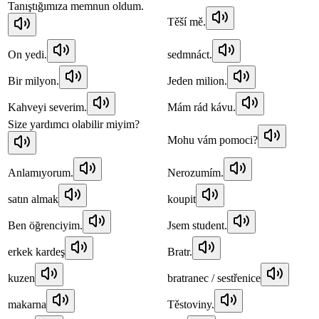
Tanıştığımıza memnun oldum.
Těší mě.
On yedi.
sedmnáct.
Bir milyon.
Jeden milion.
Kahveyi severim.
Mám rád kávu.
Size yardımcı olabilir miyim?
Mohu vám pomoci?
Anlamıyorum.
Nerozumím.
satın almak
koupit
Ben öğrenciyim.
Jsem student.
erkek kardeş
Bratr.
kuzen
bratranec / sestřenice
makarna
Těstoviny.