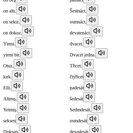
on altı.
Šestnáct.
on sekiz.
osmnáct.
on dokuz.
devatenáct.
Yirmi.
dvacet.
yirmi bir.
Dvacet jedna.
Otuz.
Třicet.
kırk.
čtyřicet
Elli.
padesát
Altmış.
šedesát
Yetmiş.
Sedmdesát.
seksen
osmdesát
Doksan.
devadesát.