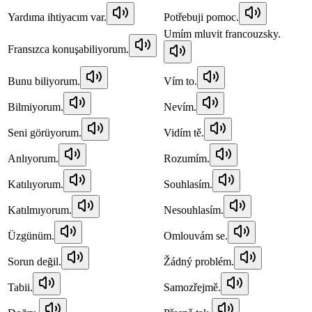
Yardıma ihtiyacım var.
Potřebuji pomoc.
Umím mluvit francouzsky.
Fransızca konuşabiliyorum.
Bunu biliyorum.
Vím to.
Bilmiyorum.
Nevím.
Seni görüyorum.
Vidím tě.
Anlıyorum.
Rozumím.
Katılıyorum.
Souhlasím.
Katılmıyorum.
Nesouhlasím.
Üzgünüm.
Omlouvám se.
Sorun değil.
Žádný problém.
Tabii.
Samozřejmě.