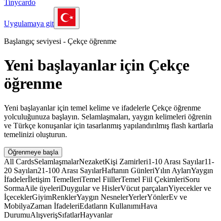
Tinycardo
Uygulamaya git
Başlangıç seviyesi - Çekçe öğrenme
Yeni başlayanlar için Çekçe
öğrenme
Yeni başlayanlar için temel kelime ve ifadelerle Çekçe öğrenme
yolculuğunuza başlayın. Selamlaşmaları, yaygın kelimeleri öğrenin
ve Türkçe konuşanlar için tasarlanmış yapılandırılmış flash kartlarla
temelinizi oluşturun.
Öğrenmeye başla
All Cards
Selamlaşmalar
Nezaket
Kişi Zamirleri
1-10 Arası Sayılar
11-
20 Sayıları
21-100 Arası Sayılar
Haftanın Günleri
Yılın Ayları
Yaygın
İfadeler
İletişim Temelleri
Temel Fiiller
Temel Fiil Çekimleri
Soru
Sorma
Aile üyeleri
Duygular ve Hisler
Vücut parçaları
Yiyecekler ve
İçecekler
Giyim
Renkler
Yaygın Nesneler
Yerler
Yönler
Ev ve
Mobilya
Zaman İfadeleri
Edatların Kullanımı
Hava
Durumu
Alışveriş
Sıfatlar
Hayvanlar