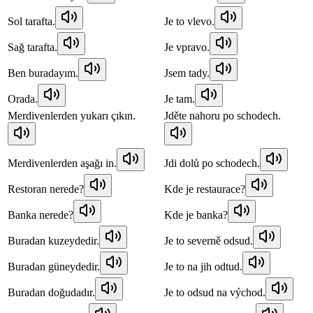
Sol tarafta.
Je to vlevo.
Sağ tarafta.
Je vpravo.
Ben buradayım.
Jsem tady.
Orada.
Je tam.
Merdivenlerden yukarı çıkın.
Jděte nahoru po schodech.
Merdivenlerden aşağı in.
Jdi dolů po schodech.
Restoran nerede?
Kde je restaurace?
Banka nerede?
Kde je banka?
Buradan kuzeydedir.
Je to severně odsud.
Buradan güneydedir.
Je to na jih odtud.
Buradan doğudadır.
Je to odsud na východ.