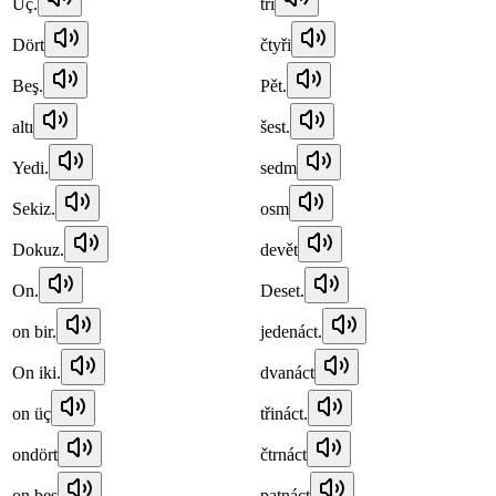
Üç.
tři
Dört
čtyři
Beş.
Pět.
altı
šest.
Yedi.
sedm
Sekiz.
osm
Dokuz.
devět
On.
Deset.
on bir.
jedenáct.
On iki.
dvanáct
on üç
třináct.
ondört
čtrnáct
on beş
patnáct