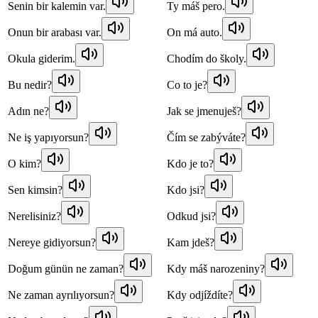
Senin bir kalemin var.
Ty máš pero.
Onun bir arabası var.
On má auto.
Okula giderim.
Chodím do školy.
Bu nedir?
Co to je?
Adın ne?
Jak se jmenuješ?
Ne iş yapıyorsun?
Čím se zabýváte?
O kim?
Kdo je to?
Sen kimsin?
Kdo jsi?
Nerelisiniz?
Odkud jsi?
Nereye gidiyorsun?
Kam jdeš?
Doğum günün ne zaman?
Kdy máš narozeniny?
Ne zaman ayrılıyorsun?
Kdy odjíždíte?