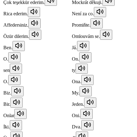
Çok teşekkür ederim.
Mockrát děkuji.
Rica ederim.
Není za co.
Affedersiniz.
Promiňte.
Özür dilerim.
Omlouvám se.
Ben.
Já.
O.
On.
sen
ty
O.
Ona.
Biz.
My.
Bir.
Jeden.
Onlar
Oni.
İki.
Dva.