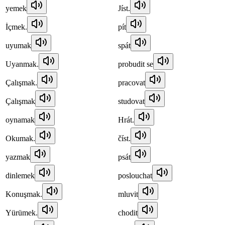
yemek
Jíst.
İçmek.
pít
uyumak
spát
Uyanmak.
probudit se
Çalışmak.
pracovat
Çalışmak
studovat
oynamak
Hrát.
Okumak.
číst.
yazmak
psát
dinlemek
poslouchat
Konuşmak.
mluvit
Yürümek.
chodit