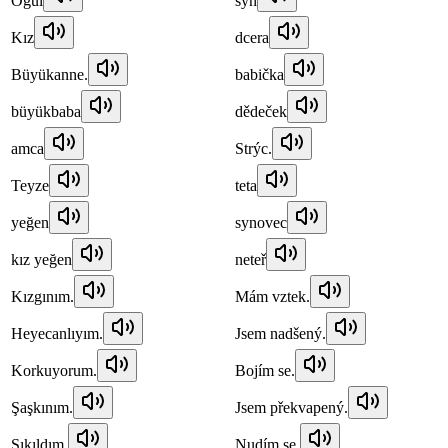
Oğul
syn
Kız
dcera
Büyükanne.
babička
büyükbaba
dědeček
amca
Strýc.
Teyze
teta
yeğen
synovec
kız yeğen
neteř
Kızgınım.
Mám vztek.
Heyecanlıyım.
Jsem nadšený.
Korkuyorum.
Bojím se.
Şaşkınım.
Jsem překvapený.
Sıkıldım.
Nudím se.