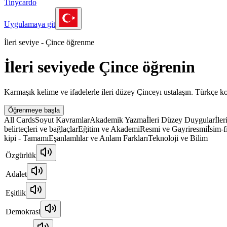
Tinycardo
Uygulamaya git
İleri seviye - Çince öğrenme
İleri seviyede Çince öğrenin
Karmaşık kelime ve ifadelerle ileri düzey Çinceyı ustalaşın. Türkçe konu
Öğrenmeye başla
All Cards
Soyut Kavramlar
Akademik Yazma
İleri Düzey Duygular
İle
belirteçleri ve bağlaçlar
Eğitim ve Akademi
Resmi ve Gayriresmi
İsim-f
kipi - Tamamı
Eşanlamlılar ve Anlam Farkları
Teknoloji ve Bilim
Özgürlük
Adalet
Eşitlik
Demokrasi