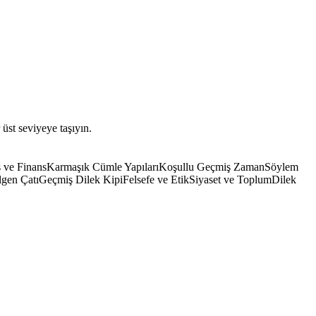
 üst seviyeye taşıyın.
ş ve Finans
Karmaşık Cümle Yapıları
Koşullu Geçmiş Zaman
Söylem
lgen Çatı
Geçmiş Dilek Kipi
Felsefe ve Etik
Siyaset ve Toplum
Dilek