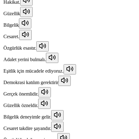
Hakikat.
Güzellik
Bilgelik
Cesaret.
Özgürlük esastır.
Adalet yerini bulmalı.
Eşitlik için mücadele ediyoruz.
Demokrasi katılım gerektirir
Gerçek önemlidir.
Güzellik özneldir.
Bilgelik deneyimle gelir.
Cesaret takdire şayandır.