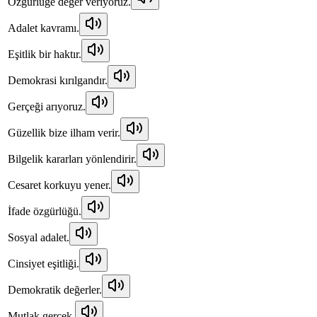
Özgürlüğe değer veriyoruz.
Adalet kavramı.
Eşitlik bir haktır.
Demokrasi kırılgandır.
Gerçeği arıyoruz.
Güzellik bize ilham verir.
Bilgelik kararları yönlendirir.
Cesaret korkuyu yener.
İfade özgürlüğü.
Sosyal adalet.
Cinsiyet eşitliği.
Demokratik değerler.
Mutlak gerçek.