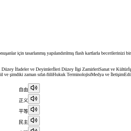
şanlar için tasarlanmış yapılandırılmış flash kartlarla becerilerinizi bir
ri Düzey İfadeler ve Deyimler
İleri Düzey İlgi Zamirleri
Sanat ve Kültür
İ
iil ve şimdiki zaman sıfat-fiili
Hukuk Terminolojisi
Medya ve İletişim
Edi
自由
正义
平等
民主