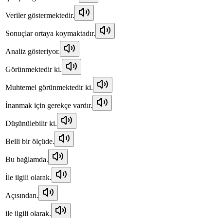
Veriler göstermektedir.
Sonuçlar ortaya koymaktadır.
Analiz gösteriyor.
Görünmektedir ki.
Muhtemel görünmektedir ki.
İnanmak için gerekçe vardır.
Düşünülebilir ki.
Belli bir ölçüde.
Bu bağlamda.
İle ilgili olarak.
Açısından.
ile ilgili olarak.