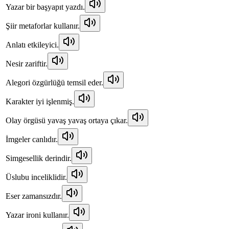
Yazar bir başyapıt yazdı.
Şiir metaforlar kullanır.
Anlatı etkileyici.
Nesir zariftir.
Alegori özgürlüğü temsil eder.
Karakter iyi işlenmiş.
Olay örgüsü yavaş yavaş ortaya çıkar.
İmgeler canlıdır.
Simgesellik derindir.
Üslubu inceliklidir.
Eser zamansızdır.
Yazar ironi kullanır.