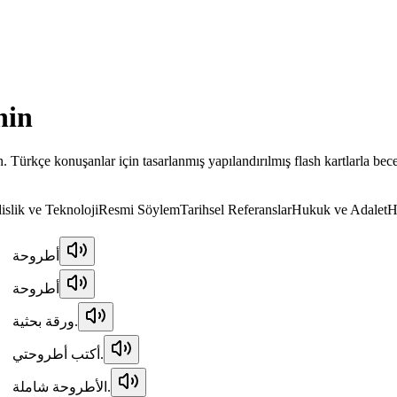
nin
. Türkçe konuşanlar için tasarlanmış yapılandırılmış flash kartlarla bec
slik ve Teknoloji
Resmi Söylem
Tarihsel Referanslar
Hukuk ve Adalet
H
أطروحة
أطروحة
ورقة بحثية.
أكتب أطروحتي.
الأطروحة شاملة.