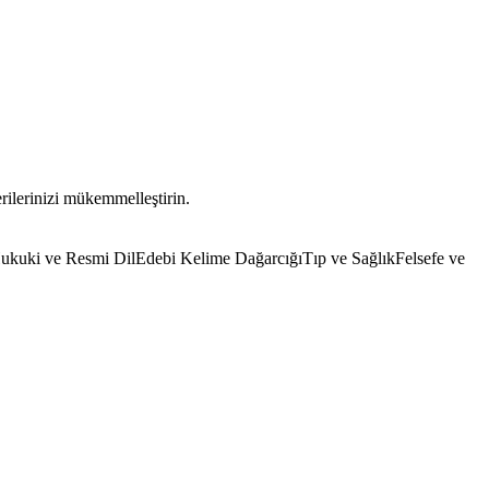
erilerinizi mükemmelleştirin.
ukuki ve Resmi Dil
Edebi Kelime Dağarcığı
Tıp ve Sağlık
Felsefe ve