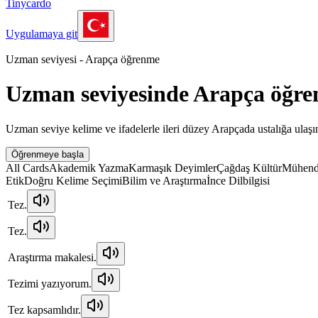
Tinycardo
Uygulamaya git
Uzman seviyesi - Arapça öğrenme
Uzman seviyesinde Arapça öğre
Uzman seviye kelime ve ifadelerle ileri düzey Arapçada ustalığa ulaşın
Öğrenmeye başla
All Cards
Akademik Yazma
Karmaşık Deyimler
Çağdaş Kültür
Mühendi
Etik
Doğru Kelime Seçimi
Bilim ve Araştırma
İnce Dilbilgisi
Tez.
Tez.
Araştırma makalesi.
Tezimi yazıyorum.
Tez kapsamlıdır.