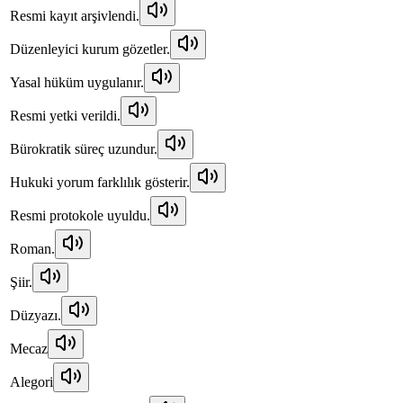
Resmi kayıt arşivlendi.
Düzenleyici kurum gözetler.
Yasal hüküm uygulanır.
Resmi yetki verildi.
Bürokratik süreç uzundur.
Hukuki yorum farklılık gösterir.
Resmi protokole uyuldu.
Roman.
Şiir.
Düzyazı.
Mecaz
Alegori