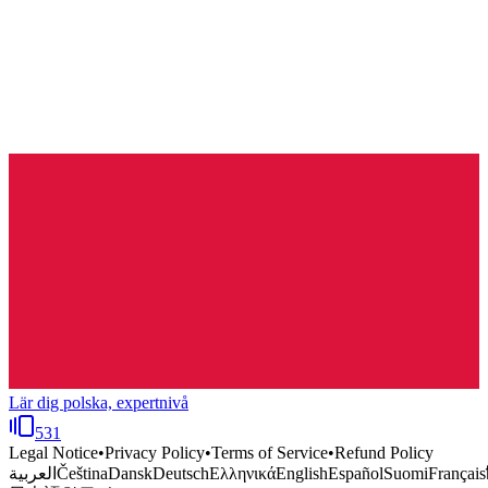
Lär dig polska, expertnivå
531
Legal Notice
•
Privacy Policy
•
Terms of Service
•
Refund Policy
العربية
Čeština
Dansk
Deutsch
Ελληνικά
English
Español
Suomi
Français