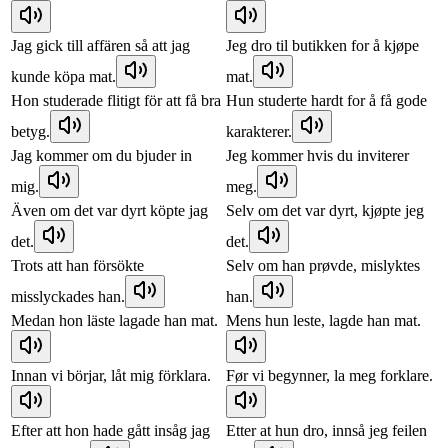
Jag gick till affären så att jag
Jeg dro til butikken for å kjøpe
kunde köpa mat.
mat.
Hon studerade flitigt för att få bra
Hun studerte hardt for å få gode
betyg.
karakterer.
Jag kommer om du bjuder in
Jeg kommer hvis du inviterer
mig.
meg.
Även om det var dyrt köpte jag
Selv om det var dyrt, kjøpte jeg
det.
det.
Trots att han försökte
Selv om han prøvde, mislyktes
misslyckades han.
han.
Medan hon läste lagade han mat.
Mens hun leste, lagde han mat.
Innan vi börjar, låt mig förklara.
Før vi begynner, la meg forklare.
Efter att hon hade gått insåg jag
Etter at hun dro, innså jeg feilen