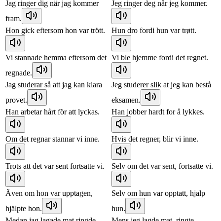
Jag ringer dig när jag kommer
Jeg ringer deg når jeg kommer.
fram.
Hon gick eftersom hon var trött.
Hun dro fordi hun var trøtt.
Vi stannade hemma eftersom det
Vi ble hjemme fordi det regnet.
regnade.
Jag studerar så att jag kan klara
Jeg studerer slik at jeg kan bestå
provet.
eksamen.
Han arbetar hårt för att lyckas.
Han jobber hardt for å lykkes.
Om det regnar stannar vi inne.
Hvis det regner, blir vi inne.
Trots att det var sent fortsatte vi.
Selv om det var sent, fortsatte vi.
Även om hon var upptagen,
Selv om hun var opptatt, hjalp
hjälpte hon.
hun.
Medan jag lagade mat ringde
Mens jeg lagde mat, ringte