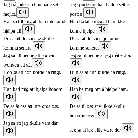
Jag frågade om han hade sett
Jeg spurte om han hadde sett e-
mejlet.
posten.
Han sa till mig att han inte kunde
Han fortalte meg at han ikke
hjälpa till.
kunne hjelpe.
De sa att de kanske skulle
De sa at de kanskje kunne
komma senare.
komme senere.
Jag sa till henne att jag var
Jeg sa til henne at jeg måtte dra.
tvungen att gå.
Hon sa att hon borde ha ringt.
Hun sa at hun burde ha ringt.
Han bad mig att hjälpa honom.
Han ba meg om å hjelpe ham.
De sa åt oss att inte oroa oss.
De sa til oss at vi ikke skulle
bekymre oss.
Jag sa att jag skulle vara där.
Jeg sa at jeg ville være der.