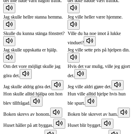
det inte hade varit någon trafik.
det ikke hadde vært trafikk.
Jag skulle hellre stanna hemma.
Jeg ville heller være hjemme.
Skulle du kunna stänga fönstret?
Ville du ha noe imot å lukke
vinduet?
Jag skulle uppskatta er hjälp.
Jeg ville sette pris på hjelpen din.
Om det vore möjligt skulle jag
Hvis det var mulig, ville jeg gjort
göra det.
det.
Jag skulle aldrig göra det.
Jeg ville aldri gjøre det.
Hon skulle alltid hjälpa om hon
Hun ville alltid hjelpe hvis hun
blev tillfrågad.
ble spurt.
Boken skrevs av honom.
Boken ble skrevet av ham.
Huset håller på att byggas.
Huset blir bygget.