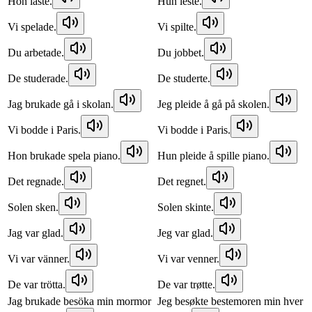
Hon läste.
Hun leste.
Vi spelade.
Vi spilte.
Du arbetade.
Du jobbet.
De studerade.
De studerte.
Jag brukade gå i skolan.
Jeg pleide å gå på skolen.
Vi bodde i Paris.
Vi bodde i Paris.
Hon brukade spela piano.
Hun pleide å spille piano.
Det regnade.
Det regnet.
Solen sken.
Solen skinte.
Jag var glad.
Jeg var glad.
Vi var vänner.
Vi var venner.
De var trötta.
De var trøtte.
Jag brukade besöka min mormor
Jeg besøkte bestemoren min hver