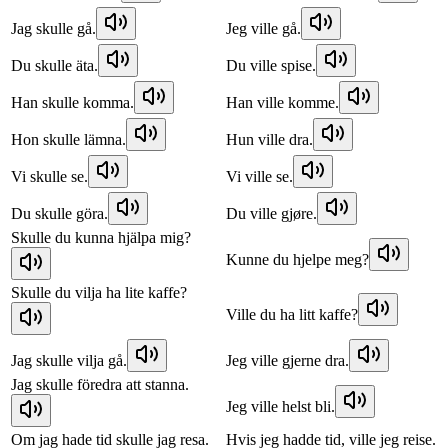
Jag skulle gå.
Jeg ville gå.
Du skulle äta.
Du ville spise.
Han skulle komma.
Han ville komme.
Hon skulle lämna.
Hun ville dra.
Vi skulle se.
Vi ville se.
Du skulle göra.
Du ville gjøre.
Skulle du kunna hjälpa mig?
Kunne du hjelpe meg?
Skulle du vilja ha lite kaffe?
Ville du ha litt kaffe?
Jag skulle vilja gå.
Jeg ville gjerne dra.
Jag skulle föredra att stanna.
Jeg ville helst bli.
Om jag hade tid skulle jag resa.
Hvis jeg hadde tid, ville jeg reise.