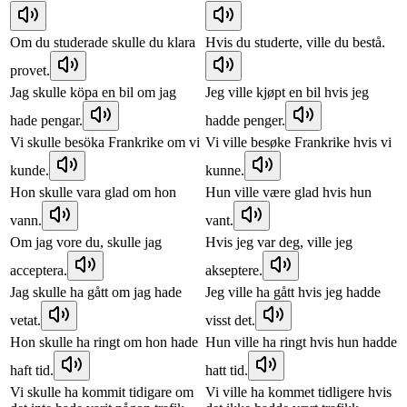
Om du studerade skulle du klara
Hvis du studerte, ville du bestå.
provet.
Jag skulle köpa en bil om jag
Jeg ville kjøpt en bil hvis jeg
hade pengar.
hadde penger.
Vi skulle besöka Frankrike om vi
Vi ville besøke Frankrike hvis vi
kunde.
kunne.
Hon skulle vara glad om hon
Hun ville være glad hvis hun
vann.
vant.
Om jag vore du, skulle jag
Hvis jeg var deg, ville jeg
acceptera.
akseptere.
Jag skulle ha gått om jag hade
Jeg ville ha gått hvis jeg hadde
vetat.
visst det.
Hon skulle ha ringt om hon hade
Hun ville ha ringt hvis hun hadde
haft tid.
hatt tid.
Vi skulle ha kommit tidigare om
Vi ville ha kommet tidligere hvis