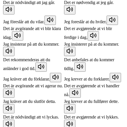
Det är nödvändigt att jag går.
Det er nødvendig at jeg går.
Jag föreslår att du vilar.
Jeg foreslår at du hviler.
Det är avgörande att vi blir klara
Det er avgjørende at vi blir
idag.
ferdige i dag.
Jag insisterar på att du kommer.
Jeg insisterer på at du kommer.
Det rekommenderas att du
Det anbefales at du kommer
anländer i god tid.
tidlig.
Jag kräver att du förklarar.
Jeg krever at du forklarer.
Det är avgörande att vi agerar nu.
Det er avgjørende at vi handler
nå.
Jag kräver att du slutför detta.
Jeg krever at du fullfører dette.
Det är nödvändigt att vi lyckas.
Det er avgjørende at vi lykkes.