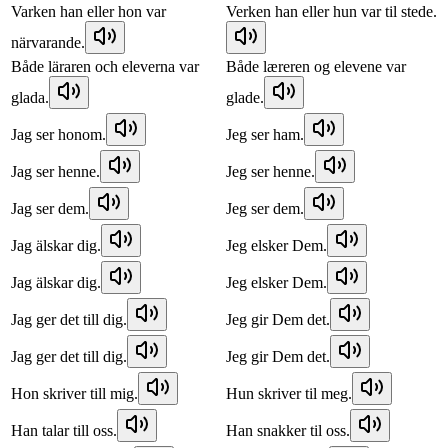
Varken han eller hon var
Verken han eller hun var til stede.
närvarande.
Både läraren och eleverna var
Både læreren og elevene var
glada.
glade.
Jag ser honom.
Jeg ser ham.
Jag ser henne.
Jeg ser henne.
Jag ser dem.
Jeg ser dem.
Jag älskar dig.
Jeg elsker Dem.
Jag älskar dig.
Jeg elsker Dem.
Jag ger det till dig.
Jeg gir Dem det.
Jag ger det till dig.
Jeg gir Dem det.
Hon skriver till mig.
Hun skriver til meg.
Han talar till oss.
Han snakker til oss.