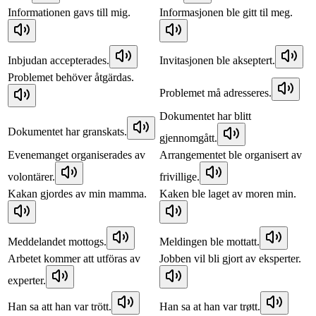
Informationen gavs till mig.
Informasjonen ble gitt til meg.
Inbjudan accepterades.
Invitasjonen ble akseptert.
Problemet behöver åtgärdas.
Problemet må adresseres.
Dokumentet har blitt
Dokumentet har granskats.
gjennomgått.
Evenemanget organiserades av
Arrangementet ble organisert av
volontärer.
frivillige.
Kakan gjordes av min mamma.
Kaken ble laget av moren min.
Meddelandet mottogs.
Meldingen ble mottatt.
Arbetet kommer att utföras av
Jobben vil bli gjort av eksperter.
experter.
Han sa att han var trött.
Han sa at han var trøtt.