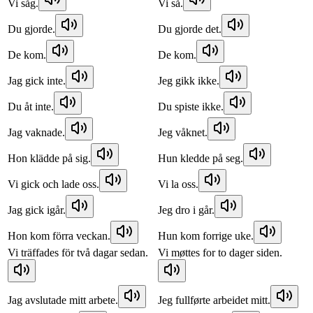
Vi såg.
Vi så.
Du gjorde.
Du gjorde det.
De kom.
De kom.
Jag gick inte.
Jeg gikk ikke.
Du åt inte.
Du spiste ikke.
Jag vaknade.
Jeg våknet.
Hon klädde på sig.
Hun kledde på seg.
Vi gick och lade oss.
Vi la oss.
Jag gick igår.
Jeg dro i går.
Hon kom förra veckan.
Hun kom forrige uke.
Vi träffades för två dagar sedan.
Vi møttes for to dager siden.
Jag avslutade mitt arbete.
Jeg fullførte arbeidet mitt.