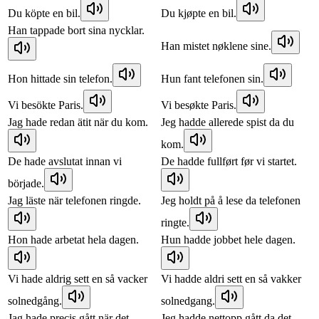
Du köpte en bil.
Du kjøpte en bil.
Han tappade bort sina nycklar.
Han mistet nøklene sine.
Hon hittade sin telefon.
Hun fant telefonen sin.
Vi besökte Paris.
Vi besøkte Paris.
Jag hade redan ätit när du kom.
Jeg hadde allerede spist da du
kom.
De hade avslutat innan vi
De hadde fullført før vi startet.
började.
Jag läste när telefonen ringde.
Jeg holdt på å lese da telefonen
ringte.
Hon hade arbetat hela dagen.
Hun hadde jobbet hele dagen.
Vi hade aldrig sett en så vacker
Vi hadde aldri sett en så vakker
solnedgång.
solnedgang.
Jag hade precis gått när det
Jeg hadde nettopp gått da det