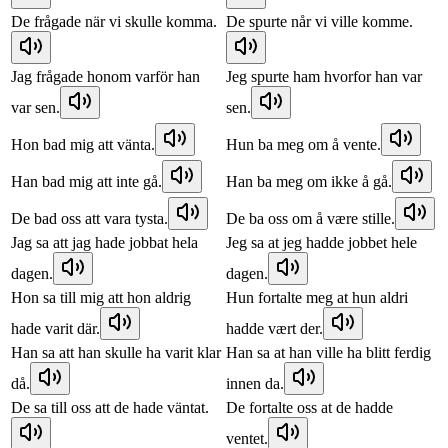
De frågade när vi skulle komma.
De spurte når vi ville komme.
Jag frågade honom varför han
Jeg spurte ham hvorfor han var
var sen.
sen.
Hon bad mig att vänta.
Hun ba meg om å vente.
Han bad mig att inte gå.
Han ba meg om ikke å gå.
De bad oss att vara tysta.
De ba oss om å være stille.
Jag sa att jag hade jobbat hela
Jeg sa at jeg hadde jobbet hele
dagen.
dagen.
Hon sa till mig att hon aldrig
Hun fortalte meg at hun aldri
hade varit där.
hadde vært der.
Han sa att han skulle ha varit klar
Han sa at han ville ha blitt ferdig
då.
innen da.
De sa till oss att de hade väntat.
De fortalte oss at de hadde
ventet.