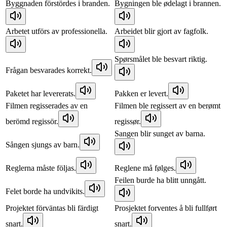
Byggnaden förstördes i branden.
Bygningen ble ødelagt i brannen.
Arbetet utförs av professionella.
Arbeidet blir gjort av fagfolk.
Spørsmålet ble besvart riktig.
Frågan besvarades korrekt.
Paketet har levererats.
Pakken er levert.
Filmen regisserades av en
Filmen ble regissert av en berømt
berömd regissör.
regissør.
Sangen blir sunget av barna.
Sången sjungs av barn.
Reglerna måste följas.
Reglene må følges.
Feilen burde ha blitt unngått.
Felet borde ha undvikits.
Projektet förväntas bli färdigt
Prosjektet forventes å bli fullført
snart.
snart.