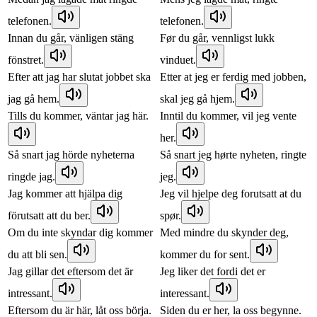
telefonen.
telefonen.
Innan du går, vänligen stäng
Før du går, vennligst lukk
fönstret.
vinduet.
Efter att jag har slutat jobbet ska
Etter at jeg er ferdig med jobben,
jag gå hem.
skal jeg gå hjem.
Tills du kommer, väntar jag här.
Inntil du kommer, vil jeg vente
her.
Så snart jag hörde nyheterna
Så snart jeg hørte nyheten, ringte
ringde jag.
jeg.
Jag kommer att hjälpa dig
Jeg vil hjelpe deg forutsatt at du
förutsatt att du ber.
spør.
Om du inte skyndar dig kommer
Med mindre du skynder deg,
du att bli sen.
kommer du for sent.
Jag gillar det eftersom det är
Jeg liker det fordi det er
intressant.
interessant.
Eftersom du är här, låt oss börja.
Siden du er her, la oss begynne.