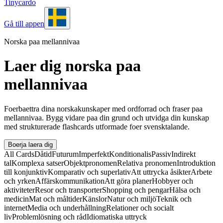
Tinycardo
Gå till appen
Norska paa mellannivaa
Laer dig norska paa
mellannivaa
Foerbaettra dina norskakunskaper med ordforrad och fraser paa
mellannivaa. Bygg vidare paa din grund och utvidga din kunskap
med strukturerade flashcards utformade foer svensktalande.
Boerja laera dig
All Cards
Dåtid
Futurum
Imperfekt
Konditionalis
Passiv
Indirekt
tal
Komplexa satser
Objektpronomen
Relativa pronomen
Introduktion
till konjunktiv
Komparativ och superlativ
Att uttrycka åsikter
Arbete
och yrken
Affärskommunikation
Att göra planer
Hobbyer och
aktiviteter
Resor och transporter
Shopping och pengar
Hälsa och
medicin
Mat och måltider
Känslor
Natur och miljö
Teknik och
internet
Media och underhållning
Relationer och socialt
liv
Problemlösning och råd
Idiomatiska uttryck