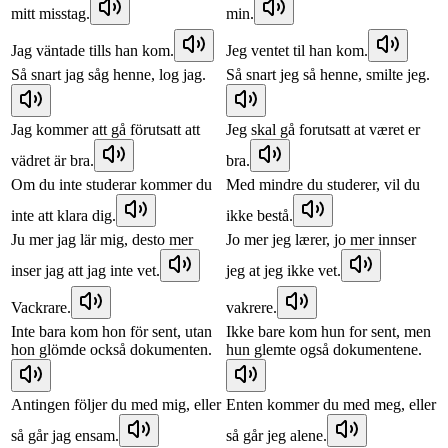
mitt misstag.
min.
Jag väntade tills han kom.
Jeg ventet til han kom.
Så snart jag såg henne, log jag.
Så snart jeg så henne, smilte jeg.
Jag kommer att gå förutsatt att
Jeg skal gå forutsatt at været er
vädret är bra.
bra.
Om du inte studerar kommer du
Med mindre du studerer, vil du
inte att klara dig.
ikke bestå.
Ju mer jag lär mig, desto mer
Jo mer jeg lærer, jo mer innser
inser jag att jag inte vet.
jeg at jeg ikke vet.
Vackrare.
vakrere.
Inte bara kom hon för sent, utan
Ikke bare kom hun for sent, men
hon glömde också dokumenten.
hun glemte også dokumentene.
Antingen följer du med mig, eller
Enten kommer du med meg, eller
så går jag ensam.
så går jeg alene.