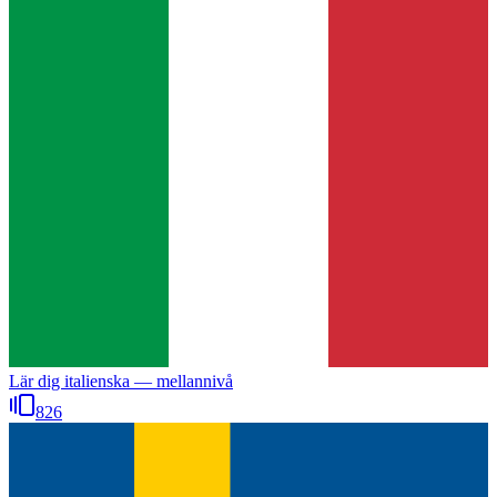
Lär dig italienska — mellannivå
826