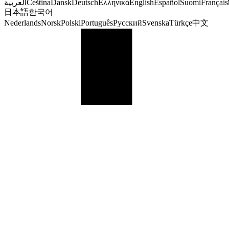
العربية
Čeština
Dansk
Deutsch
Ελληνικά
English
Español
Suomi
Français
日本語
한국어
Nederlands
Norsk
Polski
Português
Русский
Svenska
Türkçe
中文