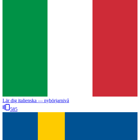
Lär dig italienska — nybörjarnivå
585