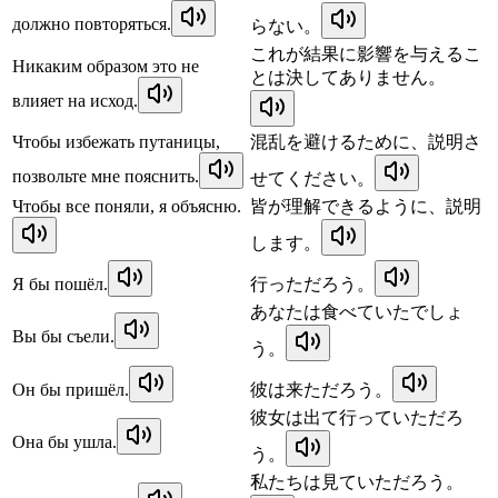
должно повторяться.
らない。
これが結果に影響を与えるこ
Никаким образом это не
とは決してありません。
влияет на исход.
Чтобы избежать путаницы,
混乱を避けるために、説明さ
позвольте мне пояснить.
せてください。
Чтобы все поняли, я объясню.
皆が理解できるように、説明
します。
Я бы пошёл.
行っただろう。
あなたは食べていたでしょ
Вы бы съели.
う。
Он бы пришёл.
彼は来ただろう。
彼女は出て行っていただろ
Она бы ушла.
う。
私たちは見ていただろう。