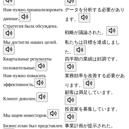
Нам нужно проанализировать
データを分析する必要があり
данные.
ます。
Стратегия была обсуждена.
戦略が議論された。
Мы достигли наших целей.
私たちは目標を達成しまし
た。
Квартальные результаты
四半期の業績は好調です。
положительные.
Нам нужно повысить
業務効率を改善する必要があ
эффективность.
ります。
顧客は満足しています。
Клиент доволен.
投資家を募集しています。
Мы ищем инвесторов.
Бизнес-план был представлен.
事業計画が提示された。