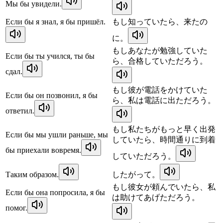
Мы бы увидели.
Если бы я знал, я бы пришёл.
もし知っていたら、来たの
に。
もしあなたが勉強していた
Если бы ты учился, ты бы
ら、合格していただろう。
сдал.
もし彼が電話をかけていた
Если бы он позвонил, я бы
ら、私は電話に出ただろう。
ответил.
もし私たちがもっと早く出発
Если бы мы ушли раньше, мы
していたら、時間通りに到着
бы приехали вовремя.
していただろう。
Таким образом.
したがって。
もし彼女が頼んでいたら、私
Если бы она попросила, я бы
は助けてあげただろう。
помог.