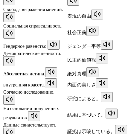
Свобода выражения мнений.
表現の自由
Социальная справедливость.
社会正義
Гендерное равенство.
ジェンダー平等
Демократические ценности.
民主的価値観
Абсолютная истина.
絶対真理
внутренняя красота.
内面の美しさ
Согласно исследованию.
研究によると。
На основании полученных
結果に基づいて。
результатов.
Данные свидетельствуют.
証拠は示唆している。