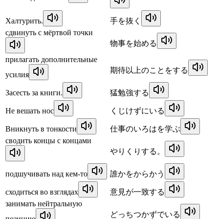
Халтурить.
手を抜く
сдвинуть с мёртвой точки
物事を始める
прилагать дополнительные
期待以上のことをする
усилия
Засесть за книги.
猛勉強する
Не вешать нос
くじけずにいる
Вникнуть в тонкости
仕事のいろはを学ぶ
сводить концы с концами
やりくりする。
подшучивать над кем-то
誰かをからかう
сходиться во взглядах
意見が一致する
занимать нейтральную
どっちつかずでいる
позицию