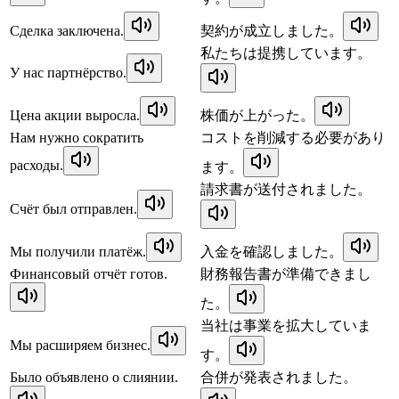
Сделка заключена.
契約が成立しました。
私たちは提携しています。
У нас партнёрство.
Цена акции выросла.
株価が上がった。
Нам нужно сократить
コストを削減する必要があり
расходы.
ます。
請求書が送付されました。
Счёт был отправлен.
Мы получили платёж.
入金を確認しました。
Финансовый отчёт готов.
財務報告書が準備できまし
た。
当社は事業を拡大していま
Мы расширяем бизнес.
す。
Было объявлено о слиянии.
合併が発表されました。