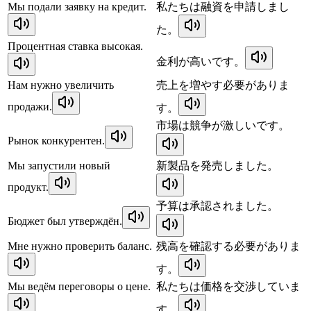
Мы подали заявку на кредит.
私たちは融資を申請しまし
た。
Процентная ставка высокая.
金利が高いです。
Нам нужно увеличить
売上を増やす必要がありま
продажи.
す。
市場は競争が激しいです。
Рынок конкурентен.
Мы запустили новый
新製品を発売しました。
продукт.
予算は承認されました。
Бюджет был утверждён.
Мне нужно проверить баланс.
残高を確認する必要がありま
す。
Мы ведём переговоры о цене.
私たちは価格を交渉していま
す。