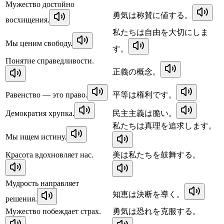
Мужество достойно
勇気は称賛に値する。
восхищения.
私たちは自由を大切にしま
Мы ценим свободу.
す。
Понятие справедливости.
正義の概念。
Равенство — это право.
平等は権利です。
Демократия хрупка.
民主主義は脆い。
私たちは真理を追求します。
Мы ищем истину.
Красота вдохновляет нас.
美は私たちを鼓舞する。
Мудрость направляет
知恵は決断を導く。
решения.
Мужество побеждает страх.
勇気は恐れを克服する。