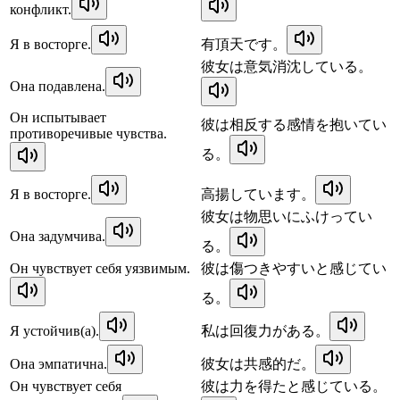
конфликт.
Я в восторге.
有頂天です。
彼女は意気消沈している。
Она подавлена.
Он испытывает
彼は相反する感情を抱いてい
противоречивые чувства.
る。
Я в восторге.
高揚しています。
彼女は物思いにふけってい
Она задумчива.
る。
Он чувствует себя уязвимым.
彼は傷つきやすいと感じてい
る。
Я устойчив(а).
私は回復力がある。
Она эмпатична.
彼女は共感的だ。
Он чувствует себя
彼は力を得たと感じている。