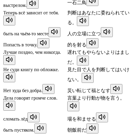
一石二鳥
выстрелом.
Теперь всё зависит от тебя.
判断はあなたに委ねられてい
る。
быть на чьём-то месте
人の立場に立つ
Попасть в точку.
的を射る
Лучше поздно, чем никогда.
遅れてもやらないよりはまし
だ。
Не суди книгу по обложке.
見た目で人を判断してはいけ
ない。
Нет худа без добра.
災い転じて福となす
Дела говорят громче слов.
言葉より行動が物を言う。
сломать лёд
場を和ませる
быть пустяком.
朝飯前だ