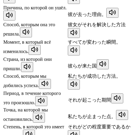
Причина, по которой он ушёл.
彼が去った理由。
Способ, которым она это
彼女がそれを解決した方法
решила.
Момент, в который всё
すべてが変わった瞬間。
изменилось.
Страна, из которой они
彼らが来た国
пришли.
Способ, которым мы
私たちが成功した方法。
добились успеха.
Период, в течение которого
それが起こった期間
это произошло.
Точка, на которой мы
私たちが止まった点。
остановились.
Степень, в которой это имеет
それがどの程度重要であるか