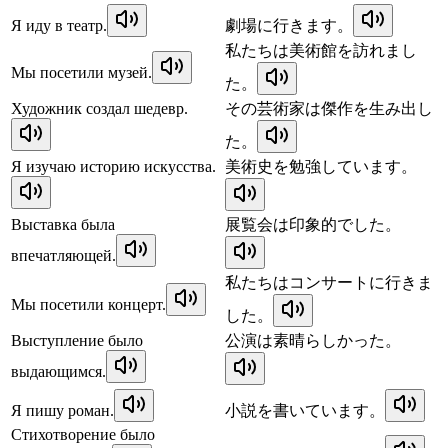
Я иду в театр.
劇場に行きます。
私たちは美術館を訪れまし
Мы посетили музей.
た。
Художник создал шедевр.
その芸術家は傑作を生み出し
た。
Я изучаю историю искусства.
美術史を勉強しています。
Выставка была
展覧会は印象的でした。
впечатляющей.
私たちはコンサートに行きま
Мы посетили концерт.
した。
Выступление было
公演は素晴らしかった。
выдающимся.
Я пишу роман.
小説を書いています。
Стихотворение было