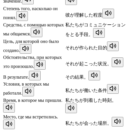
значение.
Степень того, насколько он
彼が理解した程度
понял.
Средства, с помощью которых
私たちがコミュニケーション
мы общаемся.
をとる手段。
Цель, для которой оно было
それが作られた目的
создано.
Обстоятельства, при которых
それが起こった状況。
это произошло.
В результате.
その結果。
Условия, в которых мы
私たちが働いた条件
работали.
Время, в которое мы пришли.
私たちが到着した時刻。
Место, где мы встретились.
私たちが会った場所。