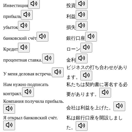
Инвестиция
投資
прибыль
利益
убыток
損失
банковский счёт
銀行口座
Кредит
ローン
процентная ставка.
金利
ビジネスの打ち合わせがあり
У меня деловая встреча.
ます。
Нам нужно подписать
私たちは契約書に署名する必
контракт.
要があります。
Компания получила прибыль.
会社は利益を上げた。
Я открыл банковский счёт.
私は銀行口座を開設しまし
た。