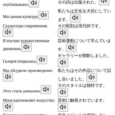
その詩は出版された。
опубликовано.
私たちは文化を大切にしてい
Мы ценим культуру.
ます。
Скульптура современная.
その彫刻は現代的です。
Я изучаю художественные
芸術運動について学んでいま
движения.
す。
ギャラリーが開館しました。
Галерея открылась.
Мы обсудили произведение.
私たちはその作品について話
し合いました。
そのスタイルは独特です。
Этот стиль уникален.
Меня вдохновляет искусство.
芸術に触発されています。