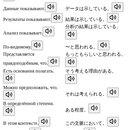
Данные показывают.
データは示している。
Результаты показывают.
結果は示している。
分析の結果は示している。
Анализ показывает.
По-видимому.
〜と思われる。
Представляется
もっともらしいと思われる。
правдоподобным, что.
Есть основания полагать.
そう考える理由がある。
Можно предположить, что.
それは考えられる。
В определённой степени.
ある程度。
В этом контексте.
この文脈において。