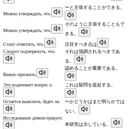
〜と主張することができる。
Можно утверждать, что.
そのように主張することもで
Можно утверждать, что.
きる。
Стоит отметить, что.
注目すべき点は
Следует подчеркнуть, что.
それは強調されるべきであ
る。
認めることが重要である。
Важно признать.
Это поднимает вопрос о.
これは疑問を提起する。
Остаётся выяснить, будет ли.
〜かどうかはまだ明らかでは
ない。
Исследование демонстрирует.
本研究は示している。