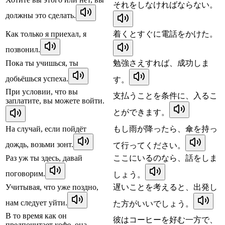
それをしなければならない。
должны это сделать.
Как только я приехал, я
着くとすぐに電話をかけた。
позвонил.
Пока ты учишься, ты
勉強さえすれば、成功しま
добьёшься успеха.
す。
При условии, что вы
支払うことを条件に、入るこ
заплатите, вы можете войти.
とができます。
На случай, если пойдёт
もし雨が降ったら、傘を持っ
дождь, возьми зонт.
て行ってください。
Раз уж ты здесь, давай
ここにいるのなら、話をしま
поговорим.
しょう。
Учитывая, что уже поздно,
遅いことを考えると、出発し
нам следует уйти.
た方がいいでしょう。
В то время как он
彼はコーヒーを好む一方で、
предпочитает кофе, она