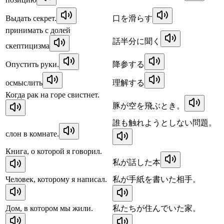
Выдать секрет.
口を滑らす
принимать с долей
話半分に聞く
скептицизма
Опустить руки.
降参する
осмыслить
理解する
Когда рак на горе свистнет.
豚が空を飛ぶとき。
誰も触れようとしない問題。
слон в комнате.
Книга, о которой я говорил.
私が話した本
Человек, которому я написал.
私が手紙を書いた相手。
Дом, в котором мы жили.
私たちが住んでいた家。