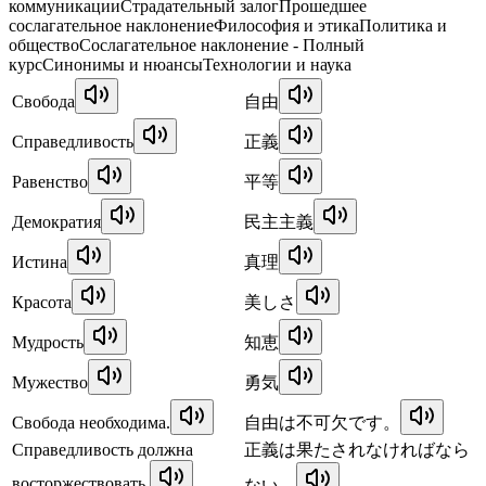
коммуникации
Страдательный залог
Прошедшее
сослагательное наклонение
Философия и этика
Политика и
общество
Сослагательное наклонение - Полный
курс
Синонимы и нюансы
Технологии и наука
Свобода
自由
Справедливость
正義
Равенство
平等
Демократия
民主主義
Истина
真理
Красота
美しさ
Мудрость
知恵
Мужество
勇気
Свобода необходима.
自由は不可欠です。
Справедливость должна
正義は果たされなければなら
восторжествовать.
ない。