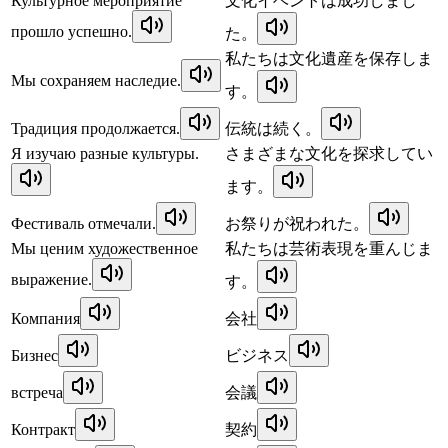
Культурное мероприятие
文化イベントは成功しまし
прошло успешно.
た。
私たちは文化遺産を保存しま
Мы сохраняем наследие.
す。
Традиция продолжается.
伝統は続く。
Я изучаю разные культуры.
さまざまな文化を探求してい
ます。
Фестиваль отмечали.
お祭りが祝われた。
Мы ценим художественное
私たちは芸術表現を重んじま
выражение.
す。
Компания
会社
Бизнес
ビジネス
встреча
会議
Контракт
契約