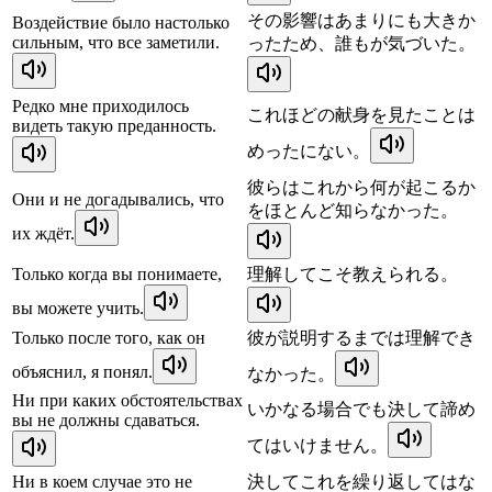
その影響はあまりにも大きか
Воздействие было настолько
сильным, что все заметили.
ったため、誰もが気づいた。
Редко мне приходилось
これほどの献身を見たことは
видеть такую преданность.
めったにない。
彼らはこれから何が起こるか
Они и не догадывались, что
をほとんど知らなかった。
их ждёт.
Только когда вы понимаете,
理解してこそ教えられる。
вы можете учить.
Только после того, как он
彼が説明するまでは理解でき
объяснил, я понял.
なかった。
Ни при каких обстоятельствах
いかなる場合でも決して諦め
вы не должны сдаваться.
てはいけません。
Ни в коем случае это не
決してこれを繰り返してはな