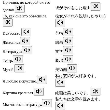
Причина, по которой он это
彼がそれをした理由
сделал.
То, как она это объяснила.
彼女がそれを説明したやり方
Искусство.
芸術
Живопись
絵画
Литература
文学
Театр.
劇場
Музей.
美術館
私は芸術が大好きです。
Я люблю искусство.
Картина красивая.
絵画は美しいです。
私たちは文学を読みます。
Мы читаем литературу.