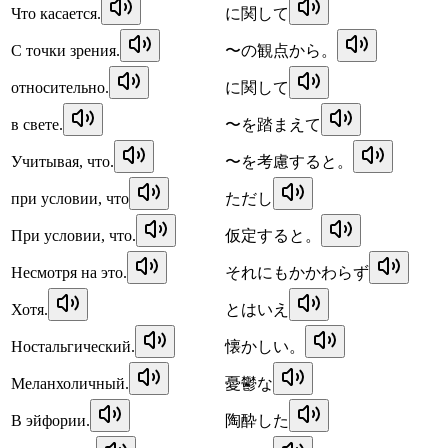
Что касается.
に関して
С точки зрения.
〜の観点から。
относительно.
に関して
в свете.
〜を踏まえて
Учитывая, что.
〜を考慮すると。
при условии, что
ただし
При условии, что.
仮定すると。
Несмотря на это.
それにもかかわらず
Хотя.
とはいえ
Ностальгический.
懐かしい。
Меланхоличный.
憂鬱な
В эйфории.
陶酔した