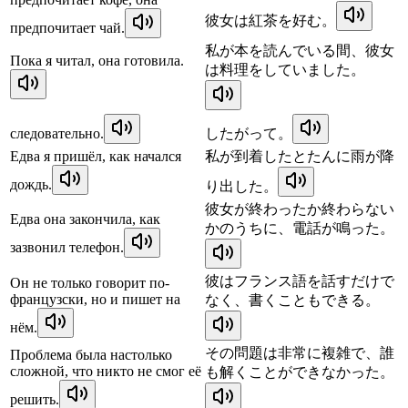
彼女は紅茶を好む。
предпочитает чай.
私が本を読んでいる間、彼女
Пока я читал, она готовила.
は料理をしていました。
следовательно.
したがって。
Едва я пришёл, как начался
私が到着したとたんに雨が降
дождь.
り出した。
彼女が終わったか終わらない
Едва она закончила, как
かのうちに、電話が鳴った。
зазвонил телефон.
彼はフランス語を話すだけで
Он не только говорит по-
французски, но и пишет на
なく、書くこともできる。
нём.
その問題は非常に複雑で、誰
Проблема была настолько
сложной, что никто не смог её
も解くことができなかった。
решить.