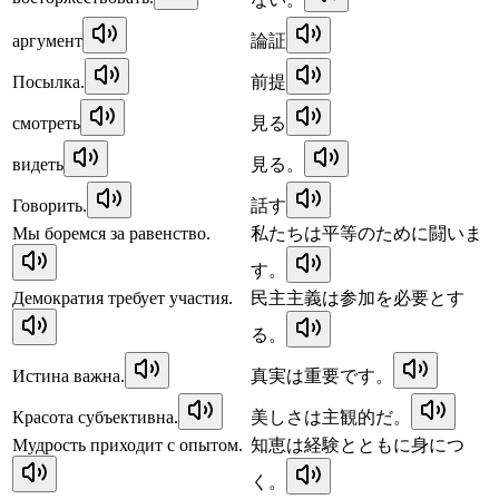
аргумент
論証
Посылка.
前提
смотреть
見る
видеть
見る。
Говорить.
話す
Мы боремся за равенство.
私たちは平等のために闘いま
す。
Демократия требует участия.
民主主義は参加を必要とす
る。
Истина важна.
真実は重要です。
Красота субъективна.
美しさは主観的だ。
Мудрость приходит с опытом.
知恵は経験とともに身につ
く。