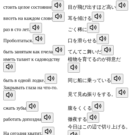
стоить целое состояние
目が飛び出すほど高い
висеть на каждом слове
耳を傾ける
раз в сто лет.
ごく稀に
Проболтаться.
口を滑らせる
быть занятым как пчела
てんてこ舞いだ
иметь талант к садоводству
植物を育てるのが得意だ
быть в одной лодке.
同じ船に乗っている
Закрывать глаза на что-то.
見て見ぬ振りをする。
сжать зубы
腹をくくる
работать допоздна
徹夜する
今日はこの辺で切り上げる。
На сегодня хватит.