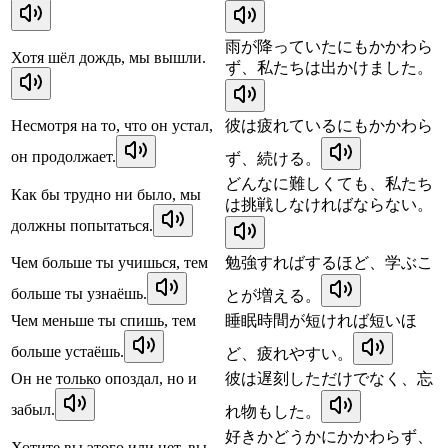
雨が降っていたにもかかわら
Хотя шёл дождь, мы вышли.
ず、私たちは出かけました。
Несмотря на то, что он устал,
彼は疲れているにもかかわら
он продолжает.
ず、続ける。
どんなに難しくても、私たち
Как бы трудно ни было, мы
は挑戦しなければならない。
должны попытаться.
Чем больше ты учишься, тем
勉強すればするほど、学ぶこ
больше ты узнаёшь.
とが増える。
Чем меньше ты спишь, тем
睡眠時間が短ければ短いほ
больше устаёшь.
ど、疲れやすい。
Он не только опоздал, но и
彼は遅刻しただけでなく、忘
забыл.
れ物もした。
好きかどうかにかかわらず、
Хотите вы этого или нет, вы