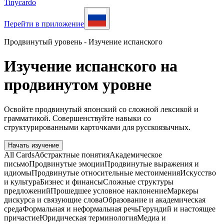
Tinycardo
Перейти в приложение
Продвинутый уровень - Изучение испанского
Изучение испанского на
продвинутом уровне
Освойте продвинутый японский со сложной лексикой и
грамматикой. Совершенствуйте навыки со
структурированными карточками для русскоязычных.
Начать изучение
All Cards
Абстрактные понятия
Академическое
письмо
Продвинутые эмоции
Продвинутые выражения и
идиомы
Продвинутые относительные местоимения
Искусство
и культура
Бизнес и финансы
Сложные структуры
предложений
Прошедшее условное наклонение
Маркеры
дискурса и связующие слова
Образование и академическая
среда
Формальная и неформальная речь
Герундий и настоящее
причастие
Юридическая терминология
Медиа и