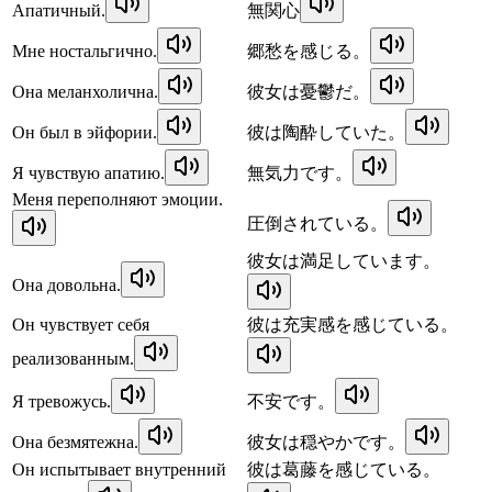
Апатичный.
無関心
Мне ностальгично.
郷愁を感じる。
Она меланхолична.
彼女は憂鬱だ。
Он был в эйфории.
彼は陶酔していた。
Я чувствую апатию.
無気力です。
Меня переполняют эмоции.
圧倒されている。
彼女は満足しています。
Она довольна.
Он чувствует себя
彼は充実感を感じている。
реализованным.
Я тревожусь.
不安です。
Она безмятежна.
彼女は穏やかです。
Он испытывает внутренний
彼は葛藤を感じている。