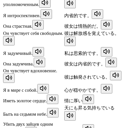
уполномоченным.
Я интроспективен.
内省的です。
Она страстная.
彼女は情熱的だ。
Он чувствует себя свободным.
彼は解放感を覚えている。
Я задумчивый.
私は思索的です。
Она задумчива.
彼女は内省的です。
Он чувствует вдохновение.
彼は触発されている。
Я в мире с собой.
心が穏やかです。
Иметь золотое сердце.
情に厚い
天にも昇る気持ちでいる
Быть на седьмом небе.
Убить двух зайцев одним