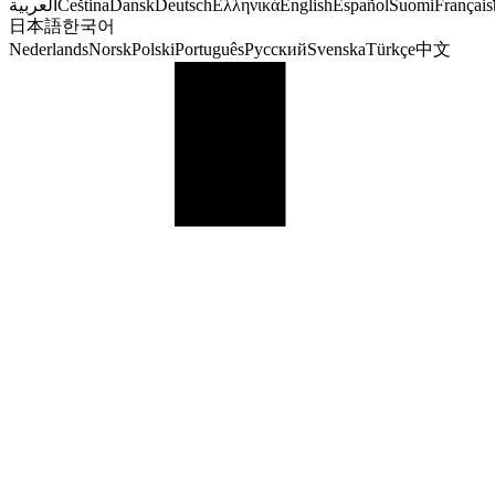
العربية
Čeština
Dansk
Deutsch
Ελληνικά
English
Español
Suomi
Français
日本語
한국어
Nederlands
Norsk
Polski
Português
Русский
Svenska
Türkçe
中文