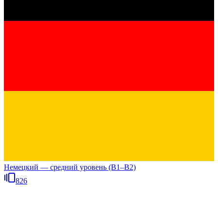
Немецкий — средний уровень (B1–B2)
826