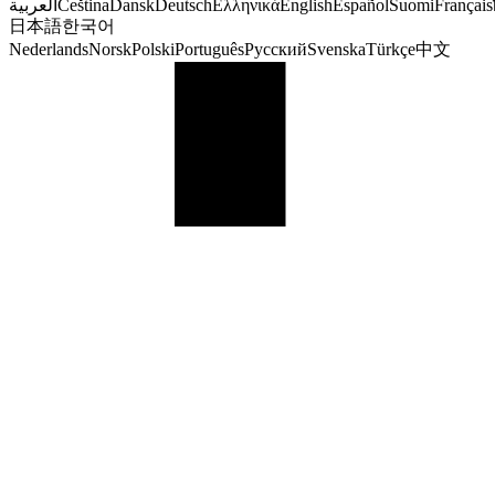
العربية
Čeština
Dansk
Deutsch
Ελληνικά
English
Español
Suomi
Français
日本語
한국어
Nederlands
Norsk
Polski
Português
Русский
Svenska
Türkçe
中文