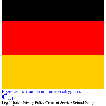
Изучение немецкого языка: экспертный уровень
531
Legal Notice
•
Privacy Policy
•
Terms of Service
•
Refund Policy