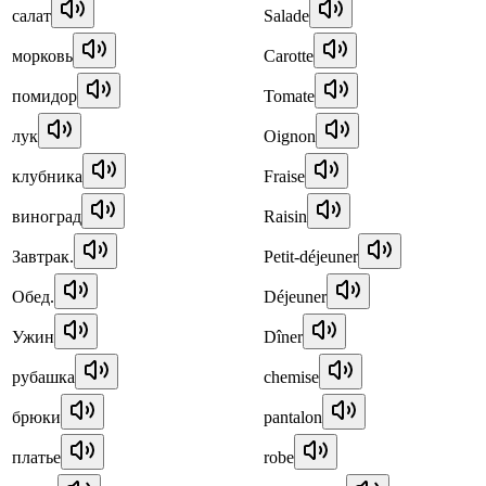
салат
Salade
морковь
Carotte
помидор
Tomate
лук
Oignon
клубника
Fraise
виноград
Raisin
Завтрак.
Petit-déjeuner
Обед.
Déjeuner
Ужин
Dîner
рубашка
chemise
брюки
pantalon
платье
robe