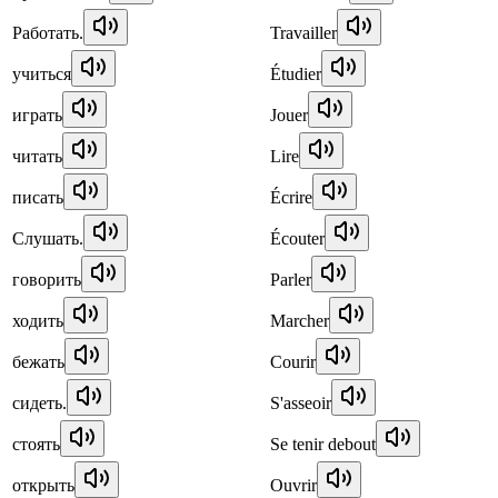
Работать.
Travailler
учиться
Étudier
играть
Jouer
читать
Lire
писать
Écrire
Слушать.
Écouter
говорить
Parler
ходить
Marcher
бежать
Courir
сидеть.
S'asseoir
стоять
Se tenir debout
открыть
Ouvrir