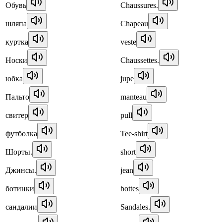
Обувь
Chaussures.
шляпа
Chapeau
куртка
veste
Носки
Chaussettes.
юбка
jupe
Пальто
manteau
свитер
pull
футболка
Tee-shirt
Шорты.
short
Джинсы.
jean
ботинки
bottes
сандалии
Sandales.