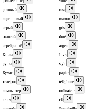
фиолетовый
violet
розовый
rose
коричневый
marron
серый
gris
золотой
doré
серебряный
argent
Книга
Livre
ручка
stylo
Бумага
papier.
телефон
téléphone
компьютер
ordinateur
ключ
clé
кошелёк
Portefeuille