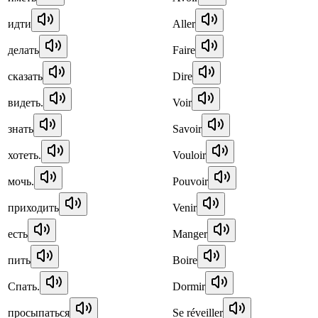
идти
Aller
делать
Faire
сказать
Dire
видеть.
Voir
знать
Savoir
хотеть.
Vouloir
мочь.
Pouvoir
приходить
Venir
есть
Manger
пить
Boire
Спать.
Dormir
просыпаться
Se réveiller