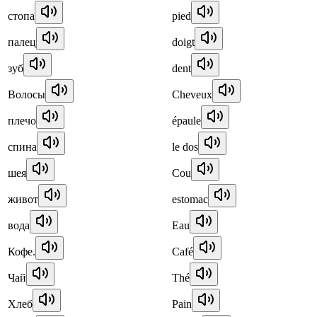
стопа
pied
палец
doigt
зуб
dent
Волосы
Cheveux
плечо
épaule
спина
le dos
шея
Cou
живот
estomac
вода
Eau
Кофе.
Café
Чай
Thé
Хлеб
Pain