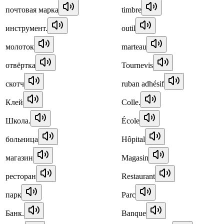
почтовая марка
timbre
инструмент.
outil
молоток
marteau
отвёртка
Tournevis
скотч
ruban adhésif
Клей
Colle.
Школа.
École
больница
Hôpital
магазин
Magasin
ресторан
Restaurant
парк
Parc
Банк.
Banque