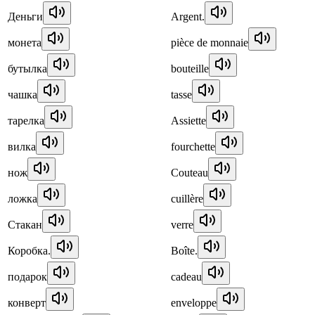
Деньги
Argent.
монета
pièce de monnaie
бутылка
bouteille
чашка
tasse
тарелка
Assiette
вилка
fourchette
нож
Couteau
ложка
cuillère
Стакан
verre
Коробка.
Boîte.
подарок
cadeau
конверт
enveloppe