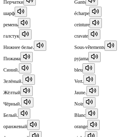
Перчатки
Gants
шарф
écharpe
ремень
ceinture
галстук
cravate
Нижнее белье.
Sous-vêtements
Пижама
pyjama
Синий.
bleu
Зелёный.
Vert.
Жёлтый
Jaune.
Чёрный.
Noir
Белый.
Blanc
оранжевый
orange