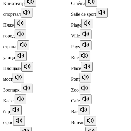
Кинотеатр
Cinéma
спортзал
Salle de sport
Пляж
Plage
город
Ville
страна.
Pays
улица
Rue
Площадь
Place
мост
Pont
Зоопарк.
Zoo
Кафе.
Café
бар
Bar
офис
Bureau