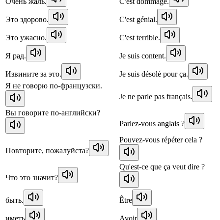
Очень жаль.
C'est dommage.
Это здорово.
C'est génial.
Это ужасно.
C'est terrible.
Я рад.
Je suis content.
Извините за это.
Je suis désolé pour ça.
Я не говорю по-французски.
Je ne parle pas français.
Вы говорите по-английски?
Parlez-vous anglais ?
Pouvez-vous répéter cela ?
Повторите, пожалуйста?
Qu'est-ce que ça veut dire ?
Что это значит?
быть.
Être
иметь
Avoir