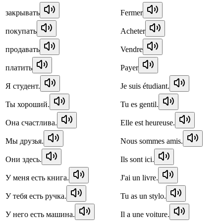
закрывать
Fermer
покупать
Acheter
продавать
Vendre
платить
Payer
Я студент.
Je suis étudiant.
Ты хороший.
Tu es gentil.
Она счастлива.
Elle est heureuse.
Мы друзья.
Nous sommes amis.
Они здесь.
Ils sont ici.
У меня есть книга.
J'ai un livre.
У тебя есть ручка.
Tu as un stylo.
У него есть машина.
Il a une voiture.