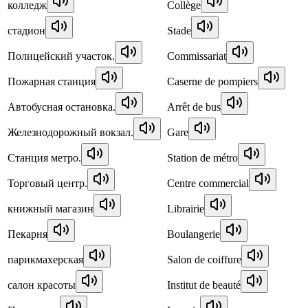
колледж
Collège
стадион
Stade
Полицейский участок.
Commissariat
Пожарная станция
Caserne de pompiers
Автобусная остановка.
Arrêt de bus
Железнодорожный вокзал.
Gare
Станция метро.
Station de métro
Торговый центр.
Centre commercial
книжный магазин
Librairie
Пекарня
Boulangerie
парикмахерская
Salon de coiffure
салон красоты
Institut de beauté