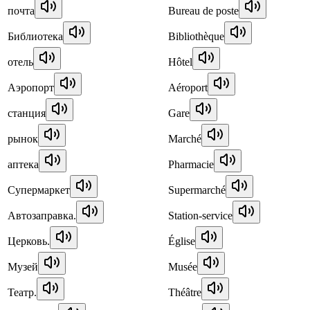
почта
Bureau de poste
Библиотека
Bibliothèque
отель
Hôtel
Аэропорт
Aéroport
станция
Gare
рынок
Marché
аптека
Pharmacie
Супермаркет
Supermarché
Автозаправка.
Station-service
Церковь.
Église
Музей
Musée
Театр.
Théâtre