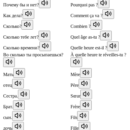
Почему бы и нет?
Pourquoi pas ?
Как дела?
Comment ça va ?
Сколько?
Combien ?
Сколько тебе лет?
Quel âge as-tu ?
Сколько времени?
Quelle heure est-il ?
Во сколько ты просыпаешься?
À quelle heure te réveilles-tu ?
Мать
Mère
отец
Père
Сестра.
Sœur
Брат.
Frère
сын.
Fils
дочь
Fille