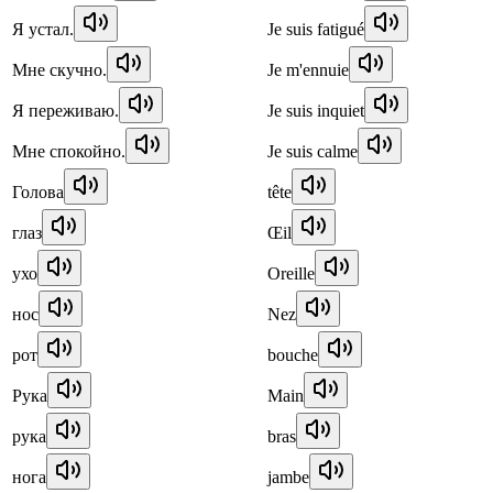
Я устал.
Je suis fatigué
Мне скучно.
Je m'ennuie
Я переживаю.
Je suis inquiet
Мне спокойно.
Je suis calme
Голова
tête
глаз
Œil
ухо
Oreille
нос
Nez
рот
bouche
Рука
Main
рука
bras
нога
jambe