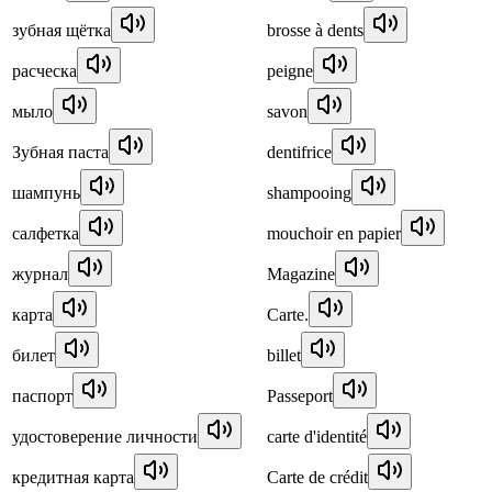
зубная щётка
brosse à dents
расческа
peigne
мыло
savon
Зубная паста
dentifrice
шампунь
shampooing
салфетка
mouchoir en papier
журнал
Magazine
карта
Carte.
билет
billet
паспорт
Passeport
удостоверение личности
carte d'identité
кредитная карта
Carte de crédit