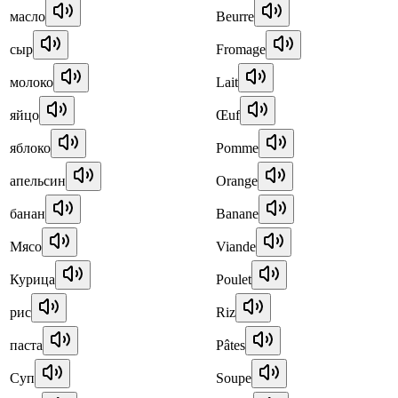
масло
Beurre
сыр
Fromage
молоко
Lait
яйцо
Œuf
яблоко
Pomme
апельсин
Orange
банан
Banane
Мясо
Viande
Курица
Poulet
рис
Riz
паста
Pâtes
Суп
Soupe