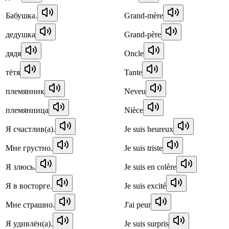
Бабушка.
Grand-mère
дедушка
Grand-père
дядя
Oncle
тётя
Tante
племянник
Neveu
племянница
Nièce
Я счастлив(а).
Je suis heureux
Мне грустно.
Je suis triste
Я злюсь.
Je suis en colère
Я в восторге.
Je suis excité
Мне страшно.
J'ai peur
Я удивлён(а).
Je suis surpris