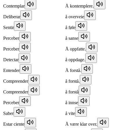
Contemplar
Å kontemplere.
Deliberar
å overveie
Sentir
å føle
Perceber
å sanse
Perceber
Å oppfatte.
Detectar
å oppdage.
Entender
Å forstå.
Compreender
å forstå.
Compreender
å forstå
Perceber
å innse
Saber
å vite
Estar ciente
Å være klar over.