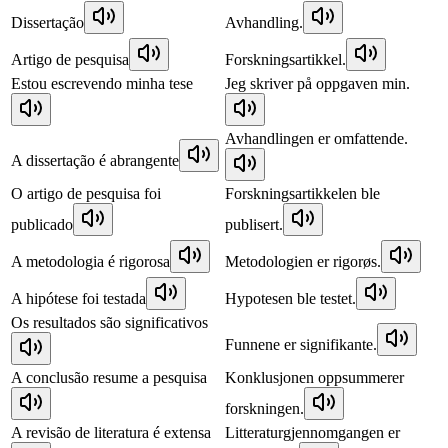
Dissertação
Avhandling.
Artigo de pesquisa
Forskningsartikkel.
Estou escrevendo minha tese
Jeg skriver på oppgaven min.
Avhandlingen er omfattende.
A dissertação é abrangente
O artigo de pesquisa foi
Forskningsartikkelen ble
publicado
publisert.
A metodologia é rigorosa
Metodologien er rigorøs.
A hipótese foi testada
Hypotesen ble testet.
Os resultados são significativos
Funnene er signifikante.
A conclusão resume a pesquisa
Konklusjonen oppsummerer
forskningen.
A revisão de literatura é extensa
Litteraturgjennomgangen er