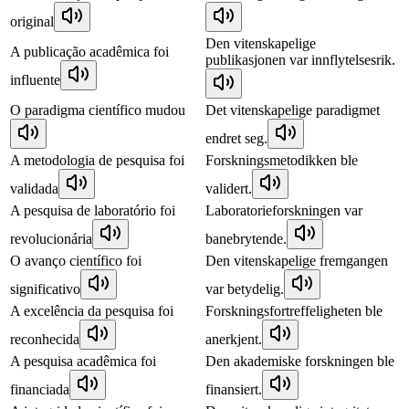
original
Den vitenskapelige
A publicação acadêmica foi
publikasjonen var innflytelsesrik.
influente
O paradigma científico mudou
Det vitenskapelige paradigmet
endret seg.
A metodologia de pesquisa foi
Forskningsmetodikken ble
validada
validert.
A pesquisa de laboratório foi
Laboratorieforskningen var
revolucionária
banebrytende.
O avanço científico foi
Den vitenskapelige fremgangen
significativo
var betydelig.
A excelência da pesquisa foi
Forskningsfortreffeligheten ble
reconhecida
anerkjent.
A pesquisa acadêmica foi
Den akademiske forskningen ble
financiada
finansiert.