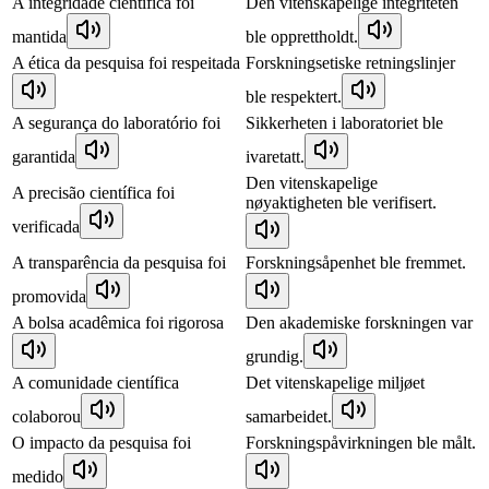
A integridade científica foi
Den vitenskapelige integriteten
mantida
ble opprettholdt.
A ética da pesquisa foi respeitada
Forskningsetiske retningslinjer
ble respektert.
A segurança do laboratório foi
Sikkerheten i laboratoriet ble
garantida
ivaretatt.
Den vitenskapelige
A precisão científica foi
nøyaktigheten ble verifisert.
verificada
A transparência da pesquisa foi
Forskningsåpenhet ble fremmet.
promovida
A bolsa acadêmica foi rigorosa
Den akademiske forskningen var
grundig.
A comunidade científica
Det vitenskapelige miljøet
colaborou
samarbeidet.
O impacto da pesquisa foi
Forskningspåvirkningen ble målt.
medido