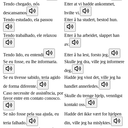
Tendo chegado, nós
Etter at vi hadde ankommet,
descansamos
hvilte vi.
Tendo estudado, ela passou
Etter å ha studert, bestod hun.
Tendo trabalhado, ele relaxou
Etter å ha arbeidet, slappet han
av.
Tendo lido, eu entendi
Etter å ha lest, forsto jeg.
Se eu fosse, eu lhe informaria.
Skulle jeg dra, ville jeg informere
deg.
Se eu tivesse sabido, teria agido
Hadde jeg visst det, ville jeg ha
de forma diferente.
handlet annerledes.
Caso necessite de assistência, por
Skulle du trenge hjelp, vennligst
favor entre em contato conosco.
kontakt oss.
Se não fosse pela sua ajuda, eu
Hadde det ikke vært for hjelpen
teria falhado.
din, ville jeg ha mislyktes.