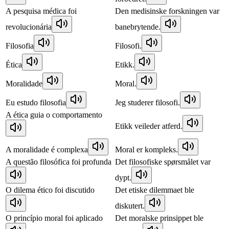
A pesquisa médica foi
Den medisinske forskningen var
revolucionária
banebrytende.
Filosofia
Filosofi.
Ética
Etikk.
Moralidade
Moral.
Eu estudo filosofia
Jeg studerer filosofi.
A ética guia o comportamento
Etikk veileder atferd.
A moralidade é complexa
Moral er kompleks.
A questão filosófica foi profunda
Det filosofiske spørsmålet var
dypt.
O dilema ético foi discutido
Det etiske dilemmaet ble
diskutert.
O princípio moral foi aplicado
Det moralske prinsippet ble