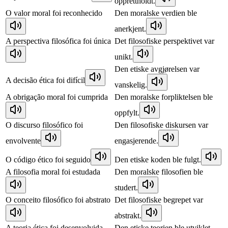
opprettholdt.
O valor moral foi reconhecido
Den moralske verdien ble
anerkjent.
A perspectiva filosófica foi única
Det filosofiske perspektivet var
unikt.
Den etiske avgjørelsen var
A decisão ética foi difícil
vanskelig.
A obrigação moral foi cumprida
Den moralske forpliktelsen ble
oppfylt.
O discurso filosófico foi
Den filosofiske diskursen var
envolvente
engasjerende.
O código ético foi seguido
Den etiske koden ble fulgt.
A filosofia moral foi estudada
Den moralske filosofien ble
studert.
O conceito filosófico foi abstrato
Det filosofiske begrepet var
abstrakt.
A teoria ética foi desenvolvida
Den etiske teorien ble utviklet.