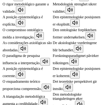
O rigor metodológico garante a
Metodologisk strenghet sikrer
validade.
validitet.
A posição epistemológica é
Den epistemologiske posisjonen
explícita.
er eksplisitt.
O compromisso ontológico
Den ontologiske forpliktelsen
molda a investigação.
former undersøkelsen.
As considerações axiológicas são
De aksiologiske vurderingene
abordadas.
blir behandlet.
O paradigma de pesquisa
Forskningsparadigmet påvirker
influencia a interpretação.
tolkningen.
A posição epistemológica é
Den epistemologiske posisjonen
coerente.
er koherent.
O enquadramento teórico
Det teoretiske perspektivet gir
proporciona compreensão.
innsikt.
Den metodologiske
A triangulação metodológica
trianguleringen øker
aumenta a credibilidade.