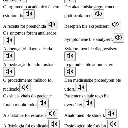
O argumento acadêmico é bem
Det akademiske argumentet er
estruturado
godt strukturert.
A receita foi preenchida
Resepten ble ekspedisert.
Os sintomas foram analisados
Symptomene ble analysert.
A doença foi diagnosticada
Sykdommen ble diagnostisert.
A medicação foi administrada
Legemidlet ble administrert.
O procedimento médico foi
Den medisinske prosedyren ble
realizado
utført.
Os sinais vitais do paciente
Pasientens vitale tegn ble
foram monitorados
overvåket.
A anatomia foi estudada
Anatomien ble studert.
A fisiologia foi explicada
Fysiologien ble forklart.