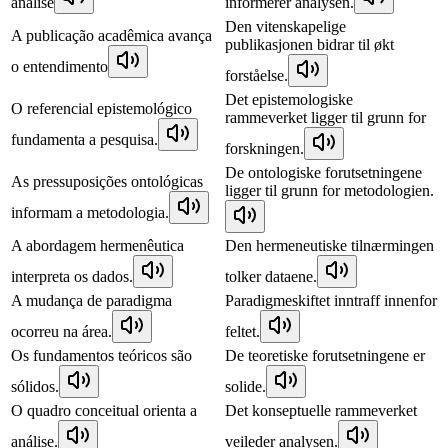
análise
informerer analysen.
Den vitenskapelige
A publicação acadêmica avança
publikasjonen bidrar til økt
o entendimento
forståelse.
Det epistemologiske
O referencial epistemológico
rammeverket ligger til grunn for
fundamenta a pesquisa.
forskningen.
De ontologiske forutsetningene
As pressuposições ontológicas
ligger til grunn for metodologien.
informam a metodologia.
A abordagem hermenêutica
Den hermeneutiske tilnærmingen
interpreta os dados.
tolker dataene.
A mudança de paradigma
Paradigmeskiftet inntraff innenfor
ocorreu na área.
feltet.
Os fundamentos teóricos são
De teoretiske forutsetningene er
sólidos.
solide.
O quadro conceitual orienta a
Det konseptuelle rammeverket
análise.
veileder analysen.