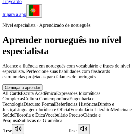
Tinycardo
Ir para a app
Nível especialista - Aprendizado de norueguês
Aprender norueguês no nível
especialista
Alcance a fluência em norueguês com vocabulário e frases de nível
especialista. Perfeccione suas habilidades com flashcards
estruturadas projetadas para falantes de português.
Começar a aprender
All Cards
Escrita Acadêmica
Expressões Idiomáticas
Complexas
Cultura Contemporânea
Engenharia e
Tecnologia
Discurso Formal
Referências Históricas
Direito e
Justiça
Linguagem Jurídica e Oficial
Vocabulário Literário
Medicina e
Saúde
Filosofia e Ética
Vocabulário Preciso
Ciência e
Pesquisa
Sutilezas da Gramática
Tese
Tese.