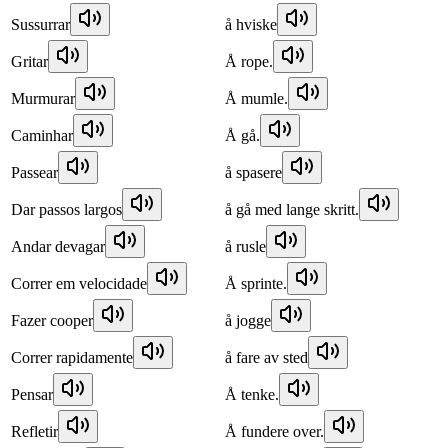
Sussurrar
å hviske
Gritar
Å rope.
Murmurar
Å mumle.
Caminhar
Å gå.
Passear
å spasere
Dar passos largos
å gå med lange skritt.
Andar devagar
å rusle
Correr em velocidade
Å sprinte.
Fazer cooper
å jogge
Correr rapidamente
å fare av sted
Pensar
Å tenke.
Refletir
Å fundere over.