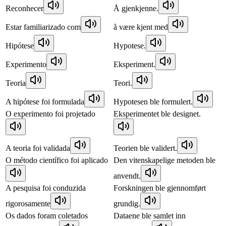
Reconhecer
Å gjenkjenne.
Estar familiarizado com
å være kjent med
Hipótese
Hypotese.
Experimento
Eksperiment.
Teoria
Teori.
A hipótese foi formulada
Hypotesen ble formulert.
O experimento foi projetado
Eksperimentet ble designet.
A teoria foi validada
Teorien ble validert.
O método científico foi aplicado
Den vitenskapelige metoden ble
anvendt.
A pesquisa foi conduzida
Forskningen ble gjennomført
rigorosamente
grundig.
Os dados foram coletados
Dataene ble samlet inn