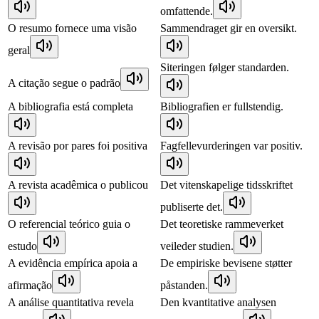
omfattende.
O resumo fornece uma visão
Sammendraget gir en oversikt.
geral
Siteringen følger standarden.
A citação segue o padrão
A bibliografia está completa
Bibliografien er fullstendig.
A revisão por pares foi positiva
Fagfellevurderingen var positiv.
A revista acadêmica o publicou
Det vitenskapelige tidsskriftet
publiserte det.
O referencial teórico guia o
Det teoretiske rammeverket
estudo
veileder studien.
A evidência empírica apoia a
De empiriske bevisene støtter
afirmação
påstanden.
A análise quantitativa revela
Den kvantitative analysen