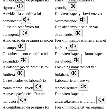
A metodologia de pesquisa foi
Forskningsmetodikken var
rigorosa
grundig.
A evidência científica foi
De vitenskapelige bevisene var
convincente
overbevisende.
O estudo acadêmico foi
Den akademiske studien var
abrangente
omfattende.
A inovação da pesquisa avançou
Forskningsinnovasjonen fremmet
o campo
fagfeltet.
O conhecimento científico foi
Den vitenskapelige kunnskapen
expandido
ble utvidet.
A colaboração de pesquisa foi
Forskningssamarbeidet var
frutífera
fruktbart.
Os resultados do laboratório
Laboratoriefunnene var
foram reproduzíveis
reproduserbare.
A investigação científica foi
Den vitenskapelige
minuciosa
undersøkelsen var grundig.
A contribuição da pesquisa foi
Forskningsbidraget var originalt.