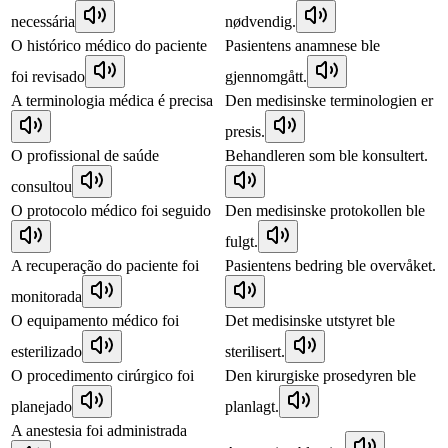
necessária
nødvendig.
O histórico médico do paciente
Pasientens anamnese ble
foi revisado
gjennomgått.
A terminologia médica é precisa
Den medisinske terminologien er
presis.
O profissional de saúde
Behandleren som ble konsultert.
consultou
O protocolo médico foi seguido
Den medisinske protokollen ble
fulgt.
A recuperação do paciente foi
Pasientens bedring ble overvåket.
monitorada
O equipamento médico foi
Det medisinske utstyret ble
esterilizado
sterilisert.
O procedimento cirúrgico foi
Den kirurgiske prosedyren ble
planejado
planlagt.
A anestesia foi administrada