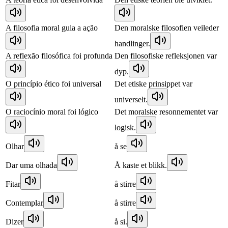
A filosofia moral guia a ação
Den moralske filosofien veileder
handlinger.
A reflexão filosófica foi profunda
Den filosofiske refleksjonen var
dyp.
O princípio ético foi universal
Det etiske prinsippet var
universelt.
O raciocínio moral foi lógico
Det moralske resonnementet var
logisk.
Olhar
å se
Dar uma olhada
Å kaste et blikk.
Fitar
å stirre
Contemplar
å stirre
Dizer
å si.