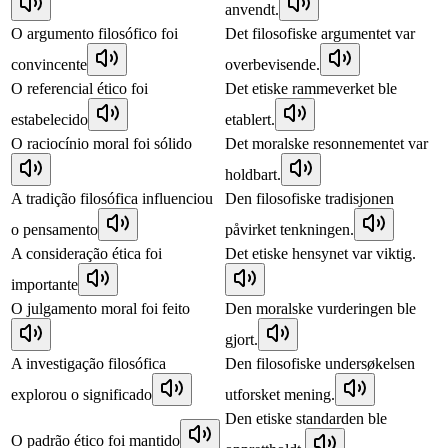
anvendt.
O argumento filosófico foi
Det filosofiske argumentet var
convincente
overbevisende.
O referencial ético foi
Det etiske rammeverket ble
estabelecido
etablert.
O raciocínio moral foi sólido
Det moralske resonnementet var
holdbart.
A tradição filosófica influenciou
Den filosofiske tradisjonen
o pensamento
påvirket tenkningen.
A consideração ética foi
Det etiske hensynet var viktig.
importante
O julgamento moral foi feito
Den moralske vurderingen ble
gjort.
A investigação filosófica
Den filosofiske undersøkelsen
explorou o significado
utforsket mening.
Den etiske standarden ble
O padrão ético foi mantido