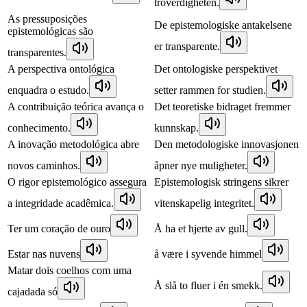
troverdigheten.
As pressuposições
De epistemologiske antakelsene
epistemológicas são
er transparente.
transparentes.
A perspectiva ontológica
Det ontologiske perspektivet
enquadra o estudo.
setter rammen for studien.
A contribuição teórica avança o
Det teoretiske bidraget fremmer
conhecimento.
kunnskap.
A inovação metodológica abre
Den metodologiske innovasjonen
novos caminhos.
åpner nye muligheter.
O rigor epistemológico assegura
Epistemologisk stringens sikrer
a integridade acadêmica.
vitenskapelig integritet.
Ter um coração de ouro
Å ha et hjerte av gull.
Estar nas nuvens
å være i syvende himmel
Matar dois coelhos com uma
Å slå to fluer i én smekk.
cajadada só