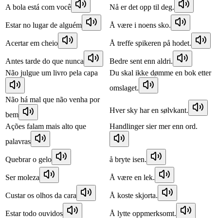
A bola está com você
Nå er det opp til deg.
Estar no lugar de alguém
Å være i noens sko.
Acertar em cheio
Å treffe spikeren på hodet.
Antes tarde do que nunca
Bedre sent enn aldri.
Não julgue um livro pela capa
Du skal ikke dømme en bok etter
omslaget.
Não há mal que não venha por
Hver sky har en sølvkant.
bem
Ações falam mais alto que
Handlinger sier mer enn ord.
palavras
Quebrar o gelo
å bryte isen.
Ser moleza
Å være en lek.
Custar os olhos da cara
Å koste skjorta.
Estar todo ouvidos
Å lytte oppmerksomt.