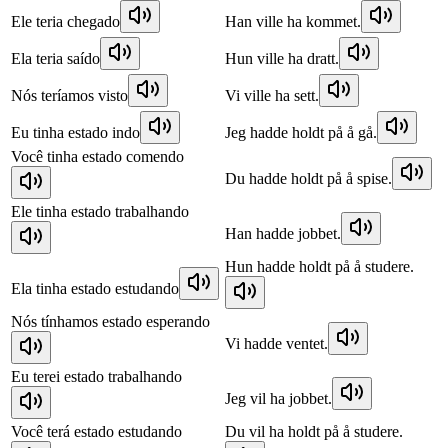
Ele teria chegado
Han ville ha kommet.
Ela teria saído
Hun ville ha dratt.
Nós teríamos visto
Vi ville ha sett.
Eu tinha estado indo
Jeg hadde holdt på å gå.
Você tinha estado comendo
Du hadde holdt på å spise.
Ele tinha estado trabalhando
Han hadde jobbet.
Hun hadde holdt på å studere.
Ela tinha estado estudando
Nós tínhamos estado esperando
Vi hadde ventet.
Eu terei estado trabalhando
Jeg vil ha jobbet.
Você terá estado estudando
Du vil ha holdt på å studere.