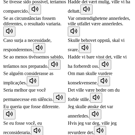
Se tivesse sido possível, teríamos
Hadde det vært mulig, ville vi ha
comparecido.
deltatt.
Se as circunstâncias fossem
Var omstendighetene annerledes,
diferentes, o resultado variaria.
ville utfallet være annerledes.
Caso surja a necessidade,
Skulle behovet oppstå, skal vi
responderemos.
svare.
Se ao menos tivéssemos sabido,
Hadde vi bare visst det, ville vi
teríamos nos preparado.
ha forberedt oss.
Se alguém considerasse as
Om man skulle vurdere
implicações.
konsekvensene.
Seria melhor que você
Det ville være bedre om du
permanecesse em silêncio.
forble stille.
Eu queria que fosse diferente.
Jeg skulle ønske det var
annerledes.
Se eu fosse você, eu
Hvis jeg var deg, ville jeg
reconsideraria.
revurdere det.