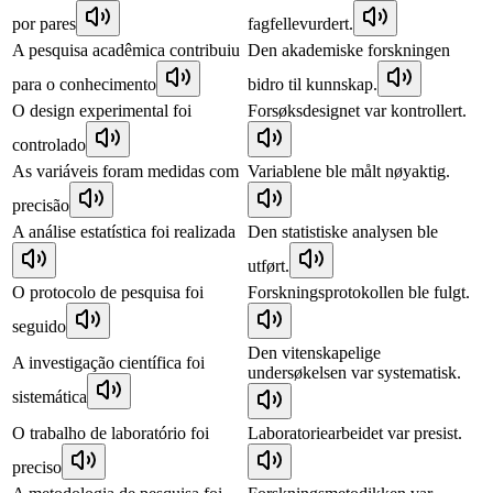
por pares
fagfellevurdert.
A pesquisa acadêmica contribuiu
Den akademiske forskningen
para o conhecimento
bidro til kunnskap.
O design experimental foi
Forsøksdesignet var kontrollert.
controlado
As variáveis foram medidas com
Variablene ble målt nøyaktig.
precisão
A análise estatística foi realizada
Den statistiske analysen ble
utført.
O protocolo de pesquisa foi
Forskningsprotokollen ble fulgt.
seguido
Den vitenskapelige
A investigação científica foi
undersøkelsen var systematisk.
sistemática
O trabalho de laboratório foi
Laboratoriearbeidet var presist.
preciso