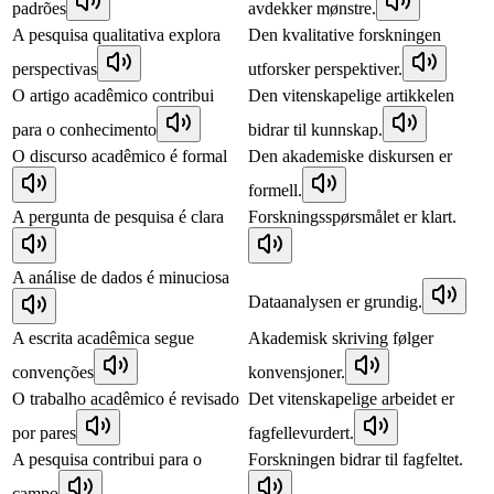
padrões
avdekker mønstre.
A pesquisa qualitativa explora
Den kvalitative forskningen
perspectivas
utforsker perspektiver.
O artigo acadêmico contribui
Den vitenskapelige artikkelen
para o conhecimento
bidrar til kunnskap.
O discurso acadêmico é formal
Den akademiske diskursen er
formell.
A pergunta de pesquisa é clara
Forskningsspørsmålet er klart.
A análise de dados é minuciosa
Dataanalysen er grundig.
A escrita acadêmica segue
Akademisk skriving følger
convenções
konvensjoner.
O trabalho acadêmico é revisado
Det vitenskapelige arbeidet er
por pares
fagfellevurdert.
A pesquisa contribui para o
Forskningen bidrar til fagfeltet.
campo