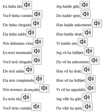
Eu tinha ido
Jeg hadde gått.
Você tinha comido
Du hadde spist.
Ele tinha chegado
Han hadde ankommet.
Ela tinha saído
Hun hadde dratt.
Nós tínhamos visto
Vi hadde sett.
Eu terei terminado
Jeg vil ha fullført.
Você terá chegado
Du vil ha ankommet.
Ele terá saído
Han vil ha dratt.
Ela terá completado
Hun vil ha fullført.
Nós teremos alcançado
Vi vil ha oppnådd.
Eu teria ido
Jeg ville ha gått.
Você teria comido
Du ville ha spist.