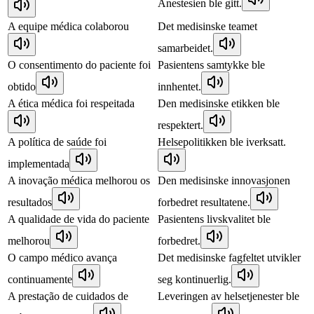
Anestesien ble gitt.
A equipe médica colaborou
Det medisinske teamet
samarbeidet.
O consentimento do paciente foi
Pasientens samtykke ble
obtido
innhentet.
A ética médica foi respeitada
Den medisinske etikken ble
respektert.
A política de saúde foi
Helsepolitikken ble iverksatt.
implementada
A inovação médica melhorou os
Den medisinske innovasjonen
resultados
forbedret resultatene.
A qualidade de vida do paciente
Pasientens livskvalitet ble
melhorou
forbedret.
O campo médico avança
Det medisinske fagfeltet utvikler
continuamente
seg kontinuerlig.
A prestação de cuidados de
Leveringen av helsetjenester ble