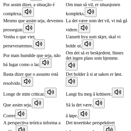
Por assim dizer, a situação é
Om man så vil, er situasjonen
complexa.
kompleks.
Mesmo que assim seja, devemos
La det være som det vil, vi må gå
prosseguir.
videre.
Venha o que vier,
Uansett hva som skjer, skal vi
perseveraremos.
holde ut.
Om det så er beskjedent, finnes
Por mais humilde que seja, não
det ingen plass som hjemme.
há lugar como o lar.
Basta dizer que o assunto está
Det holder å si at saken er løst.
resolvido.
Longe de mim criticar.
Langt fra meg å kritisere.
Que assim seja.
Så la det være.
Correr
å løpe.
A perspectiva teórica informa a
Det teoretiske perspektivet