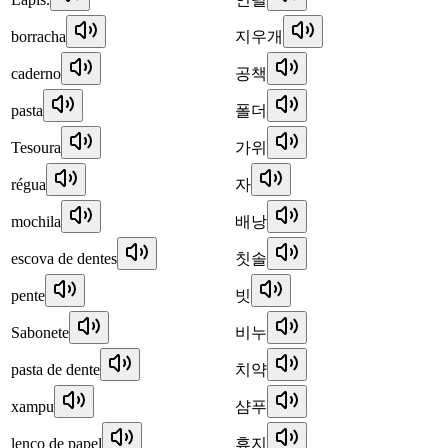
borracha
지우개
caderno
공책
pasta
폴더
Tesoura
가위
régua
자
mochila
배낭
escova de dentes
칫솔
pente
빗
Sabonete
비누
pasta de dente
치약
xampu
샴푸
lenço de papel
휴지