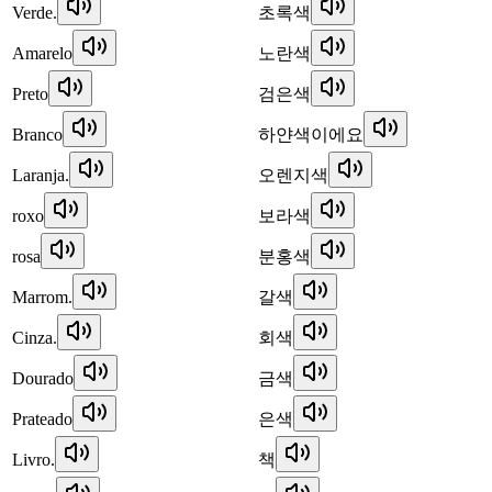
Verde.
초록색
Amarelo
노란색
Preto
검은색
Branco
하얀색이에요
Laranja.
오렌지색
roxo
보라색
rosa
분홍색
Marrom.
갈색
Cinza.
회색
Dourado
금색
Prateado
은색
Livro.
책