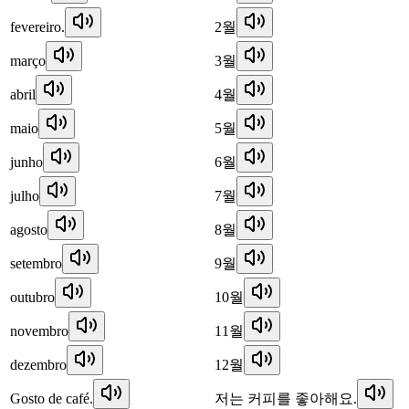
fevereiro.
2월
março
3월
abril
4월
maio
5월
junho
6월
julho
7월
agosto
8월
setembro
9월
outubro
10월
novembro
11월
dezembro
12월
Gosto de café.
저는 커피를 좋아해요.