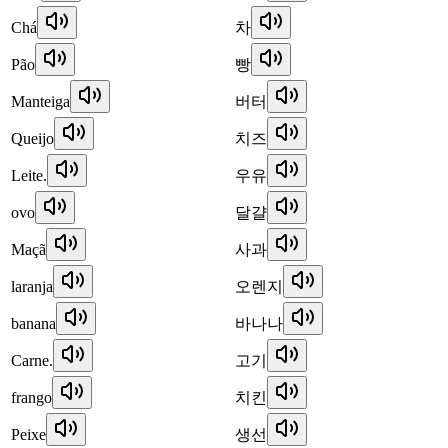
Chá
차
Pão
빵
Manteiga
버터
Queijo
치즈
Leite.
우유
ovo
달걀
Maçã
사과
laranja
오렌지
banana
바나나
Carne.
고기
frango
치킨
Peixe
생선