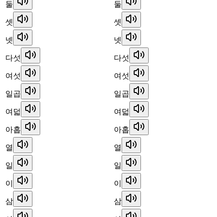
둘
둘
셋
셋
넷
넷
다섯
다섯
여섯
여섯
일곱
일곱
여덟
여덟
아홉
아홉
열
열
일
일
이
이
삼
삼