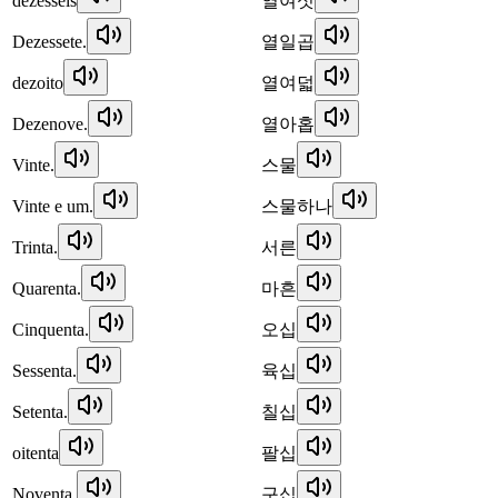
dezesseis
열여섯
Dezessete.
열일곱
dezoito
열여덟
Dezenove.
열아홉
Vinte.
스물
Vinte e um.
스물하나
Trinta.
서른
Quarenta.
마흔
Cinquenta.
오십
Sessenta.
육십
Setenta.
칠십
oitenta
팔십
Noventa.
구십