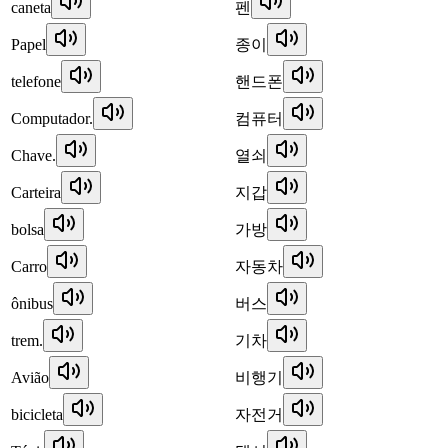
caneta
펜
Papel
종이
telefone
핸드폰
Computador.
컴퓨터
Chave.
열쇠
Carteira
지갑
bolsa
가방
Carro
자동차
ônibus
버스
trem.
기차
Avião
비행기
bicicleta
자전거