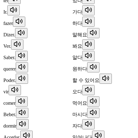
ter
있다
Ir.
가다
fazer
하다
Dizer.
말해요
Ver.
봐요
Saber.
알다
querer
원하다
Poder.
할 수 있어요
vir
오다
comer
먹어요
Beber.
마시다
dormir
자다
Acordar.
일어나다