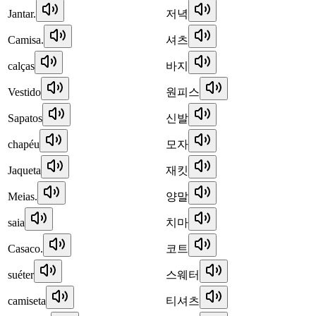
Jantar.
저녁
Camisa.
셔츠
calças
바지
Vestido
원피스
Sapatos
신발
chapéu
모자
Jaqueta
재킷
Meias.
양말
saia
치마
Casaco.
코트
suéter
스웨터
camiseta
티셔츠