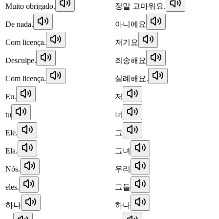
Muito obrigado.
정말 고마워요.
De nada.
아니에요
Com licença.
저기요
Desculpe.
죄송해요
Com licença.
실례해요.
Eu.
저
tu
너
Ele.
그
Ela.
그녀
Nós.
우리
eles.
그들
하나
하나