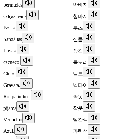
bermudas
반바지
calças jeans
청바지
Botas.
부츠
Sandálias
샌들
Luvas.
장갑
cachecol
목도리
Cinto.
벨트
Gravata.
넥타이
Roupa íntima.
속옷
pijama
잠옷
Vermelho
빨간색
Azul.
파란색