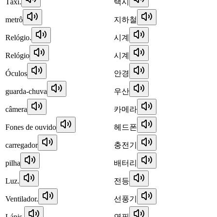
Táxi.
택시
metrô
지하철
Relógio.
시계
Relógio
시계
Óculos
안경
guarda-chuva
우산
câmera
카메라
Fones de ouvido
헤드폰
carregador
충전기
pilha
배터리
Luz.
전등
Ventilador.
선풍기
Lápis.
연필