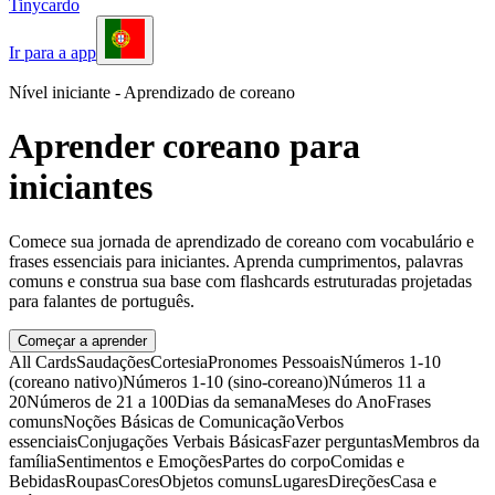
Tinycardo
Ir para a app
Nível iniciante - Aprendizado de coreano
Aprender coreano para
iniciantes
Comece sua jornada de aprendizado de coreano com vocabulário e
frases essenciais para iniciantes. Aprenda cumprimentos, palavras
comuns e construa sua base com flashcards estruturadas projetadas
para falantes de português.
Começar a aprender
All Cards
Saudações
Cortesia
Pronomes Pessoais
Números 1-10
(coreano nativo)
Números 1-10 (sino-coreano)
Números 11 a
20
Números de 21 a 100
Dias da semana
Meses do Ano
Frases
comuns
Noções Básicas de Comunicação
Verbos
essenciais
Conjugações Verbais Básicas
Fazer perguntas
Membros da
família
Sentimentos e Emoções
Partes do corpo
Comidas e
Bebidas
Roupas
Cores
Objetos comuns
Lugares
Direções
Casa e