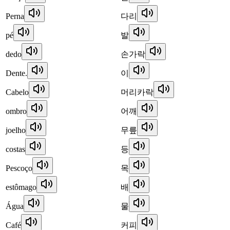
Perna
다리
pé
발
dedo
손가락
Dente.
이
Cabelo
머리카락
ombro
어깨
joelho
무릎
costas
등
Pescoço
목
estômago
배
Água
물
Café
커피