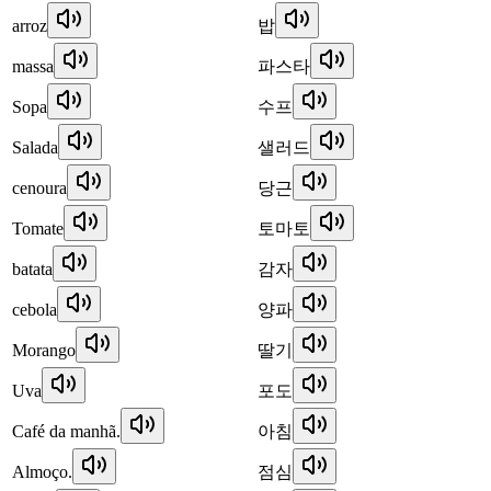
arroz
밥
massa
파스타
Sopa
수프
Salada
샐러드
cenoura
당근
Tomate
토마토
batata
감자
cebola
양파
Morango
딸기
Uva
포도
Café da manhã.
아침
Almoço.
점심