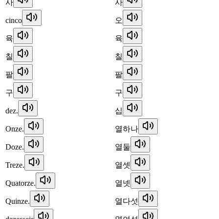
사
사
cinco
오
육
육
칠
칠
팔
팔
구
구
dez.
십
Onze.
열하나
Doze.
열둘
Treze.
열셋
Quatorze.
열넷
Quinze.
열다섯