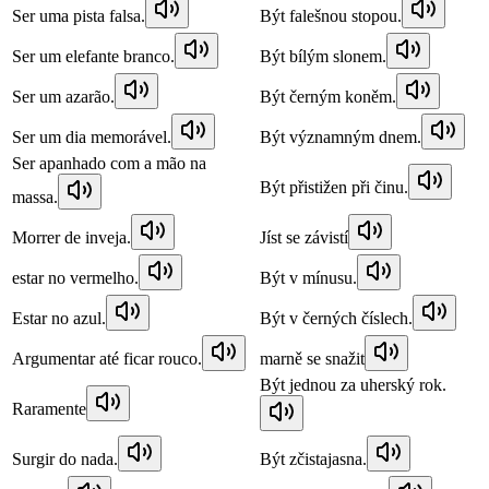
Ser uma pista falsa.
Být falešnou stopou.
Ser um elefante branco.
Být bílým slonem.
Ser um azarão.
Být černým koněm.
Ser um dia memorável.
Být významným dnem.
Ser apanhado com a mão na
Být přistižen při činu.
massa.
Morrer de inveja.
Jíst se závistí
estar no vermelho.
Být v mínusu.
Estar no azul.
Být v černých číslech.
Argumentar até ficar rouco.
marně se snažit
Být jednou za uherský rok.
Raramente
Surgir do nada.
Být zčistajasna.