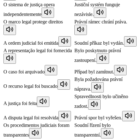
O sistema de justiça opera
Justiční systém funguje
independentemente
nezávisle.
O marco legal protege direitos
Právní rámec chrání práva.
A ordem judicial foi emitida
Soudní příkaz byl vydán.
A representação legal foi fornecida
Bylo poskytnuto právní
zastoupení.
O caso foi arquivado
Případ byl zamítnut.
Byla požadována právní
O recurso legal foi buscado
náprava.
Spravedlnosti bylo učiněno
A justiça foi feita
zadost.
A disputa legal foi resolvida
Právní spor byl vyřešen.
Os procedimentos judiciais foram
Soudní řízení bylo
transparentes
transparentní.