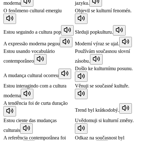
moderna
jazyku.
O fenômeno cultural emergiu
Objevil se kulturní fenomén.
Estou seguindo a cultura pop
Sleduji popkulturu.
A expressão moderna pegou
Moderní výraz se ujal.
Estou usando vocabulário
Používám současnou slovní
contemporâneo
zásobu.
Došlo ke kulturnímu posunu.
A mudança cultural ocorreu
Estou interagindo com a cultura
Věnuji se současné kultuře.
moderna
A tendência foi de curta duração
Trend byl krátkodobý.
Estou ciente das mudanças
Uvědomuji si kulturní změny.
culturais
A referência contemporânea foi
Odkaz na současnost byl