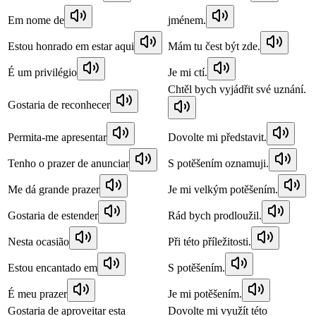
Em nome de
jménem.
Estou honrado em estar aqui
Mám tu čest být zde.
É um privilégio
Je mi ctí.
Chtěl bych vyjádřit své uznání.
Gostaria de reconhecer
Permita-me apresentar
Dovolte mi představit.
Tenho o prazer de anunciar
S potěšením oznamuji.
Me dá grande prazer
Je mi velkým potěšením.
Gostaria de estender
Rád bych prodloužil.
Nesta ocasião
Při této příležitosti.
Estou encantado em
S potěšením.
É meu prazer
Je mi potěšením.
Gostaria de aproveitar esta
Dovolte mi využít této