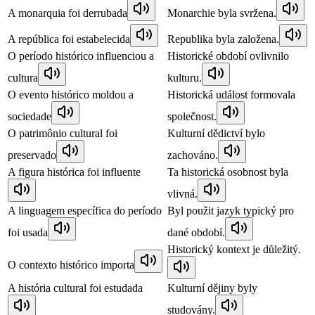
A monarquia foi derrubada
Monarchie byla svržena.
A república foi estabelecida
Republika byla založena.
O período histórico influenciou a
Historické období ovlivnilo
cultura
kulturu.
O evento histórico moldou a
Historická událost formovala
sociedade
společnost.
O patrimônio cultural foi
Kulturní dědictví bylo
preservado
zachováno.
A figura histórica foi influente
Ta historická osobnost byla
vlivná.
A linguagem específica do período
Byl použit jazyk typický pro
foi usada
dané období.
Historický kontext je důležitý.
O contexto histórico importa
A história cultural foi estudada
Kulturní dějiny byly
studovány.