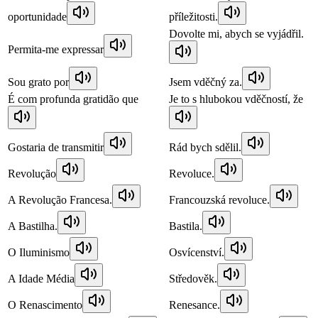
oportunidade
příležitosti.
Dovolte mi, abych se vyjádřil.
Permita-me expressar
Sou grato por
Jsem vděčný za.
É com profunda gratidão que
Je to s hlubokou vděčností, že
Gostaria de transmitir
Rád bych sdělil.
Revolução
Revoluce.
A Revolução Francesa.
Francouzská revoluce.
A Bastilha.
Bastila.
O Iluminismo
Osvícenství.
A Idade Média
Středověk.
O Renascimento
Renesance.