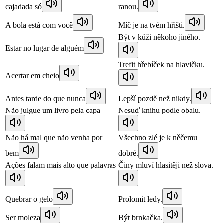
cajadada só
ranou.
A bola está com você
Míč je na tvém hřišti.
Být v kůži někoho jiného.
Estar no lugar de alguém
Trefit hřebíček na hlavičku.
Acertar em cheio
Antes tarde do que nunca
Lepší pozdě než nikdy.
Não julgue um livro pela capa
Nesuď knihu podle obalu.
Não há mal que não venha por
Všechno zlé je k něčemu
bem
dobré.
Ações falam mais alto que palavras
Činy mluví hlasitěji než slova.
Quebrar o gelo
Prolomit ledy.
Ser moleza
Být brnkačka.