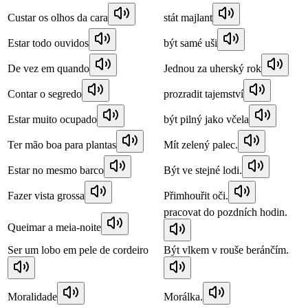
Custar os olhos da cara
stát majlant
Estar todo ouvidos
být samé uši
De vez em quando
Jednou za uherský rok
Contar o segredo
prozradit tajemství
Estar muito ocupado
být pilný jako včela
Ter mão boa para plantas
Mít zelený palec.
Estar no mesmo barco
Být ve stejné lodi.
Fazer vista grossa
Přimhouřit oči.
pracovat do pozdních hodin.
Queimar a meia-noite
Ser um lobo em pele de cordeiro
Být vlkem v rouše beránčím.
Moralidade
Morálka.