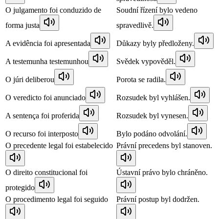
O julgamento foi conduzido de
Soudní řízení bylo vedeno
forma justa
spravedlivě.
A evidência foi apresentada
Důkazy byly předloženy.
A testemunha testemunhou
Svědek vypověděl.
O júri deliberou
Porota se radila.
O veredicto foi anunciado
Rozsudek byl vyhlášen.
A sentença foi proferida
Rozsudek byl vynesen.
O recurso foi interposto
Bylo podáno odvolání.
O precedente legal foi estabelecido
Právní precedens byl stanoven.
O direito constitucional foi
Ústavní právo bylo chráněno.
protegido
O procedimento legal foi seguido
Právní postup byl dodržen.