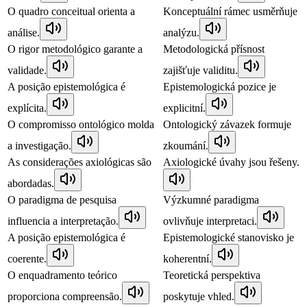
O quadro conceitual orienta a
Konceptuální rámec usměrňuje
análise.
analýzu.
O rigor metodológico garante a
Metodologická přísnost
validade.
zajišťuje validitu.
A posição epistemológica é
Epistemologická pozice je
explícita.
explicitní.
O compromisso ontológico molda
Ontologický závazek formuje
a investigação.
zkoumání.
As considerações axiológicas são
Axiologické úvahy jsou řešeny.
abordadas.
O paradigma de pesquisa
Výzkumné paradigma
influencia a interpretação.
ovlivňuje interpretaci.
A posição epistemológica é
Epistemologické stanovisko je
coerente.
koherentní.
O enquadramento teórico
Teoretická perspektiva
proporciona compreensão.
poskytuje vhled.