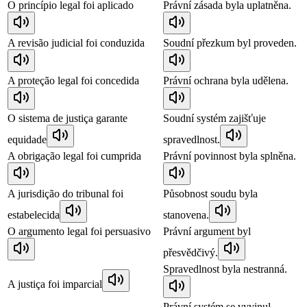
O princípio legal foi aplicado
Právní zásada byla uplatněna.
A revisão judicial foi conduzida
Soudní přezkum byl proveden.
A proteção legal foi concedida
Právní ochrana byla udělena.
O sistema de justiça garante
Soudní systém zajišťuje
equidade
spravedlnost.
A obrigação legal foi cumprida
Právní povinnost byla splněna.
A jurisdição do tribunal foi
Působnost soudu byla
estabelecida
stanovena.
O argumento legal foi persuasivo
Právní argument byl
přesvědčivý.
Spravedlnost byla nestranná.
A justiça foi imparcial
Právní systém se vyvinul.