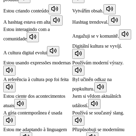
Estou criando conteúdo
Vytvářím obsah.
A hashtag estava em alta
Hashtag trendoval.
Estou interagindo com a
Angažuji se v komunitě.
comunidade
Digitální kultura se vyvíjí.
A cultura digital evolui
Estou usando expressões modernas
Používám moderní výrazy.
A referência à cultura pop foi feita
Byl učiněn odkaz na
popkulturu.
Estou ciente dos acontecimentos
Jsem si vědom aktuálních
atuais
událostí.
A gíria contemporânea é usada
Používá se současný slang.
Estou me adaptando à linguagem
Přizpůsobuji se modernímu