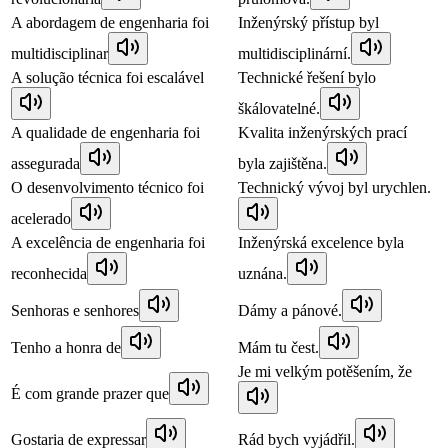
A abordagem de engenharia foi
Inženýrský přístup byl
multidisciplinar
multidisciplinární.
A solução técnica foi escalável
Technické řešení bylo
škálovatelné.
A qualidade de engenharia foi
Kvalita inženýrských prací
assegurada
byla zajištěna.
O desenvolvimento técnico foi
Technický vývoj byl urychlen.
acelerado
A excelência de engenharia foi
Inženýrská excelence byla
reconhecida
uznána.
Senhoras e senhores
Dámy a pánové.
Tenho a honra de
Mám tu čest.
Je mi velkým potěšením, že
É com grande prazer que
Gostaria de expressar
Rád bych vyjádřil.