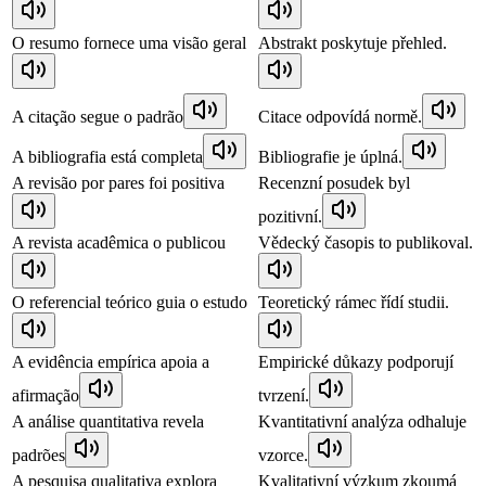
O resumo fornece uma visão geral
Abstrakt poskytuje přehled.
A citação segue o padrão
Citace odpovídá normě.
A bibliografia está completa
Bibliografie je úplná.
A revisão por pares foi positiva
Recenzní posudek byl
pozitivní.
A revista acadêmica o publicou
Vědecký časopis to publikoval.
O referencial teórico guia o estudo
Teoretický rámec řídí studii.
A evidência empírica apoia a
Empirické důkazy podporují
afirmação
tvrzení.
A análise quantitativa revela
Kvantitativní analýza odhaluje
padrões
vzorce.
A pesquisa qualitativa explora
Kvalitativní výzkum zkoumá