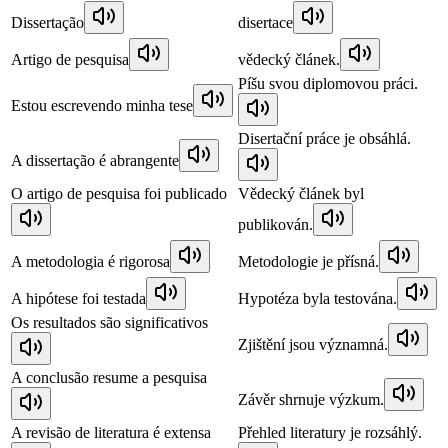
Dissertação
disertace
Artigo de pesquisa
vědecký článek.
Píšu svou diplomovou práci.
Estou escrevendo minha tese
Disertační práce je obsáhlá.
A dissertação é abrangente
O artigo de pesquisa foi publicado
Vědecký článek byl
publikován.
A metodologia é rigorosa
Metodologie je přísná.
A hipótese foi testada
Hypotéza byla testována.
Os resultados são significativos
Zjištění jsou významná.
A conclusão resume a pesquisa
Závěr shrnuje výzkum.
A revisão de literatura é extensa
Přehled literatury je rozsáhlý.