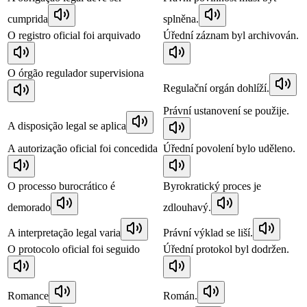
cumprida
splněna.
O registro oficial foi arquivado
Úřední záznam byl archivován.
O órgão regulador supervisiona
Regulační orgán dohlíží.
Právní ustanovení se použije.
A disposição legal se aplica
A autorização oficial foi concedida
Úřední povolení bylo uděleno.
O processo burocrático é
Byrokratický proces je
demorado
zdlouhavý.
A interpretação legal varia
Právní výklad se liší.
O protocolo oficial foi seguido
Úřední protokol byl dodržen.
Romance
Román.