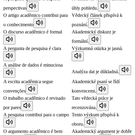
perspectivas
úhly pohledu.
O artigo acadêmico contribui para
Vědecký článek přispívá k
o conhecimento
poznání.
O discurso acadêmico é formal
Akademický diskurz je
formální.
A pergunta de pesquisa é clara
Výzkumná otázka je jasná.
A análise de dados é minuciosa
Analýza dat je důkladná.
A escrita acadêmica segue
Akademické psaní se řídí
convenções
konvencemi.
O trabalho acadêmico é revisado
Tato vědecká práce je
por pares
recenzována.
A pesquisa contribui para o campo
Tento výzkum přispívá k
oboru.
O argumento acadêmico é bem
Akademický argument je dobře