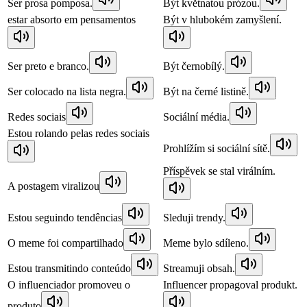
Ser prosa pomposa.
Být květnatou prózou.
estar absorto em pensamentos
Být v hlubokém zamyšlení.
Ser preto e branco.
Být černobílý.
Ser colocado na lista negra.
Být na černé listině.
Redes sociais
Sociální média.
Estou rolando pelas redes sociais
Prohlížím si sociální sítě.
Příspěvek se stal virálním.
A postagem viralizou
Estou seguindo tendências
Sleduji trendy.
O meme foi compartilhado
Meme bylo sdíleno.
Estou transmitindo conteúdo
Streamuji obsah.
O influenciador promoveu o
Influencer propagoval produkt.
produto