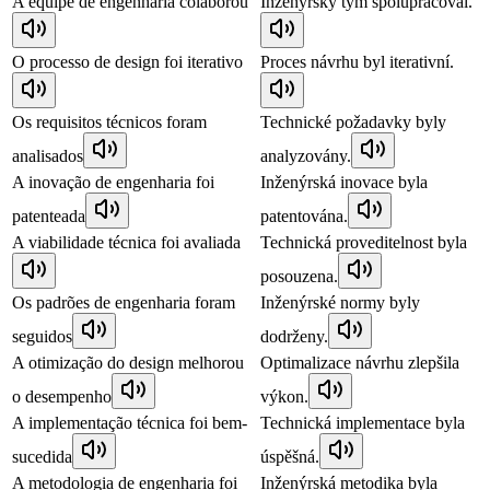
A equipe de engenharia colaborou
Inženýrský tým spolupracoval.
O processo de design foi iterativo
Proces návrhu byl iterativní.
Os requisitos técnicos foram
Technické požadavky byly
analisados
analyzovány.
A inovação de engenharia foi
Inženýrská inovace byla
patenteada
patentována.
A viabilidade técnica foi avaliada
Technická proveditelnost byla
posouzena.
Os padrões de engenharia foram
Inženýrské normy byly
seguidos
dodrženy.
A otimização do design melhorou
Optimalizace návrhu zlepšila
o desempenho
výkon.
A implementação técnica foi bem-
Technická implementace byla
sucedida
úspěšná.
A metodologia de engenharia foi
Inženýrská metodika byla