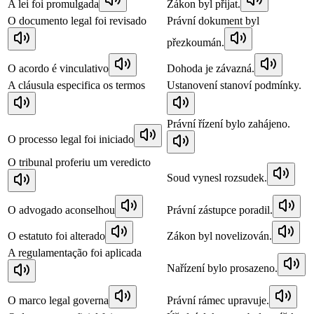
A lei foi promulgada
Zákon byl přijat.
O documento legal foi revisado
Právní dokument byl
přezkoumán.
O acordo é vinculativo
Dohoda je závazná.
A cláusula especifica os termos
Ustanovení stanoví podmínky.
Právní řízení bylo zahájeno.
O processo legal foi iniciado
O tribunal proferiu um veredicto
Soud vynesl rozsudek.
O advogado aconselhou
Právní zástupce poradil.
O estatuto foi alterado
Zákon byl novelizován.
A regulamentação foi aplicada
Nařízení bylo prosazeno.
O marco legal governa
Právní rámec upravuje.