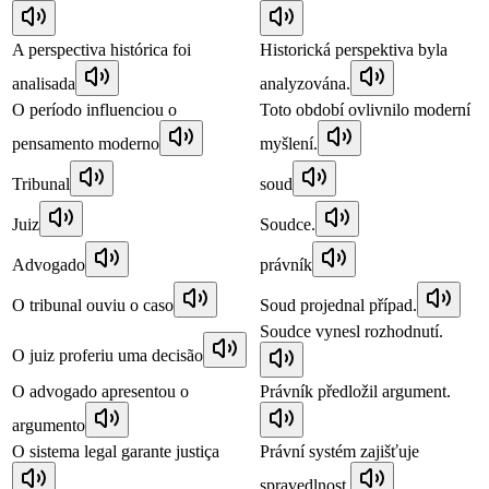
A perspectiva histórica foi
Historická perspektiva byla
analisada
analyzována.
O período influenciou o
Toto období ovlivnilo moderní
pensamento moderno
myšlení.
Tribunal
soud
Juiz
Soudce.
Advogado
právník
O tribunal ouviu o caso
Soud projednal případ.
Soudce vynesl rozhodnutí.
O juiz proferiu uma decisão
O advogado apresentou o
Právník předložil argument.
argumento
O sistema legal garante justiça
Právní systém zajišťuje
spravedlnost.