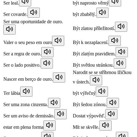
Ser leal.
být naprosto věrný
Ser covarde.
být zbabělý.
Ser uma oportunidade de ouro.
Být zlatou příležitostí.
Valer o seu peso em ouro
Být k nezaplacení.
Ser a regra de ouro.
Být zlatým pravidlem.
Ser o lado positivo.
Být světlou stránkou.
Narodit se se stříbrnou lžičkou
Nascer em berço de ouro.
v ústech.
Ter lábia
být výřečný
Ser uma zona cinzenta.
Být šedou zónou.
Ser um aviso de demissão.
Dostat výpověď.
estar em plena forma
Mít se skvěle.