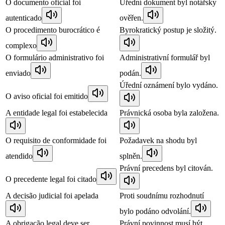
O documento oficial foi
Úřední dokument byl notářsky
autenticado
ověřen.
O procedimento burocrático é
Byrokratický postup je složitý.
complexo
O formulário administrativo foi
Administrativní formulář byl
enviado
podán.
Úřední oznámení bylo vydáno.
O aviso oficial foi emitido
A entidade legal foi estabelecida
Právnická osoba byla založena.
O requisito de conformidade foi
Požadavek na shodu byl
atendido
splněn.
Právní precedens byl citován.
O precedente legal foi citado
A decisão judicial foi apelada
Proti soudnímu rozhodnutí
bylo podáno odvolání.
A obrigação legal deve ser
Právní povinnost musí být