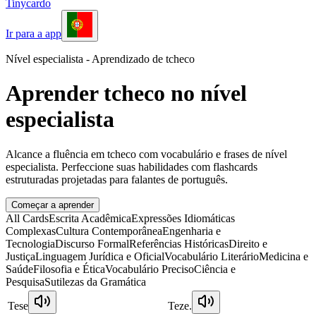
Tinycardo
Ir para a app
Nível especialista - Aprendizado de tcheco
Aprender tcheco no nível
especialista
Alcance a fluência em tcheco com vocabulário e frases de nível
especialista. Perfeccione suas habilidades com flashcards
estruturadas projetadas para falantes de português.
Começar a aprender
All Cards
Escrita Acadêmica
Expressões Idiomáticas
Complexas
Cultura Contemporânea
Engenharia e
Tecnologia
Discurso Formal
Referências Históricas
Direito e
Justiça
Linguagem Jurídica e Oficial
Vocabulário Literário
Medicina e
Saúde
Filosofia e Ética
Vocabulário Preciso
Ciência e
Pesquisa
Sutilezas da Gramática
Tese
Teze.