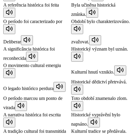
A referência histórica foi feita
Byla učiněna historická
zmínka.
O período foi caracterizado por
Období bylo charakterizováno.
Deliberar
zvažovat.
A significância histórica foi
Historický význam byl uznán.
reconhecida
O movimento cultural emergiu
Kulturní hnutí vzniklo.
Historické dědictví přetrvává.
O legado histórico perdura
O período marcou um ponto de
Toto období znamenalo zlom.
virada
A narrativa histórica foi escrita
Historické vyprávění bylo
napsáno.
A tradição cultural foi transmitida
Kulturní tradice se předávala.