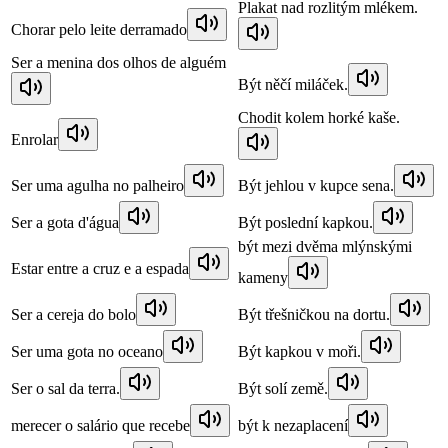
Plakat nad rozlitým mlékem.
Chorar pelo leite derramado
Ser a menina dos olhos de alguém
Být něčí miláček.
Chodit kolem horké kaše.
Enrolar
Ser uma agulha no palheiro
Být jehlou v kupce sena.
Ser a gota d'água
Být poslední kapkou.
být mezi dvěma mlýnskými
Estar entre a cruz e a espada
kameny
Ser a cereja do bolo
Být třešničkou na dortu.
Ser uma gota no oceano
Být kapkou v moři.
Ser o sal da terra.
Být solí země.
merecer o salário que recebe
být k nezaplacení