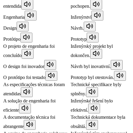
entendida
pochopen.
Engenharia
Inženýrství
Design
Návrh.
Protótipo
Prototyp
O projeto de engenharia foi
Inženýrský projekt byl
concluído
dokončen.
O design foi inovador
Návrh byl inovativní.
O protótipo foi testado
Prototyp byl otestován.
As especificações técnicas foram
Technické specifikace byly
atendidas
splněny.
A solução de engenharia foi
Inženýrské řešení bylo
eficiente
efektivní.
A documentação técnica foi
Technická dokumentace byla
abrangente
obsáhlá.