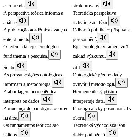
estruturado
strukturovaný.
A perspectiva teórica informa a
Teoretická perspektiva
análise
ovlivňuje analýzu.
A publicação acadêmica avança o
Odborná publikace přispívá k
entendimento
porozumění.
O referencial epistemológico
Epistemologický rámec tvoří
fundamenta a pesquisa.
základ výzkumu.
Sentir
cítit
As pressuposições ontológicas
Ontologické předpoklady
informam a metodologia.
ovlivňují metodologii.
A abordagem hermenêutica
Hermeneutický přístup
interpreta os dados.
interpretuje data.
A mudança de paradigma ocorreu
Paradigmatický posun nastal v
na área.
oboru.
Os fundamentos teóricos são
Teoretická východiska jsou
sólidos.
dobře podložená.