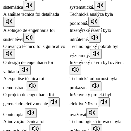
sistemática
systematická.
A análise técnica foi detalhada
Technická analýza byla
podrobná.
A solução de engenharia foi
Inženýrské řešení bylo
sustentável
udržitelné.
O avanço técnico foi significativo
Technologický pokrok byl
významný.
O design de engenharia foi
Inženýrský návrh byl ověřen.
validado
A expertise técnica foi
Technická odbornost byla
demonstrada
prokázána.
O projeto de engenharia foi
Inženýrský projekt byl
gerenciado efetivamente
efektivně řízen.
Contemplar
uvažovat
A inovação técnica foi
Technologická inovace byla
revolucionária
průlomová.