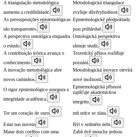
A triangulação metodológica
Metodologická triangulace
aumenta a credibilidade.
zvyšuje důvěryhodnost.
As pressuposições epistemológicas
Epistemologické předpoklady
são transparentes.
jsou průhledné.
A perspectiva ontológica enquadra
Ontologická perspektiva
o estudo.
rámuje studii.
A contribuição teórica avança o
Teoretický přínos rozšiřuje
conhecimento.
poznání.
A inovação metodológica abre
Metodologická inovace otevírá
novos caminhos.
nové možnosti.
Epistemologická přísnost
O rigor epistemológico assegura a
zajišťuje akademickou
integridade acadêmica.
integritu.
Ter um coração de ouro
mít srdce ze zlata.
Estar nas nuvens
Být v sedmém nebi.
Matar dois coelhos com uma
Zabít dvě mouchy jednou