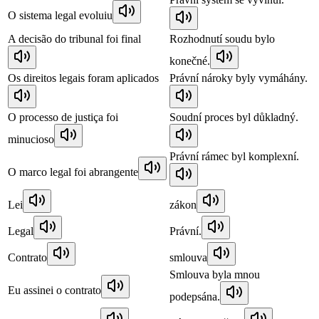
O sistema legal evoluiu
A decisão do tribunal foi final
Rozhodnutí soudu bylo
konečné.
Os direitos legais foram aplicados
Právní nároky byly vymáhány.
O processo de justiça foi
Soudní proces byl důkladný.
minucioso
Právní rámec byl komplexní.
O marco legal foi abrangente
Lei
zákon
Legal
Právní.
Contrato
smlouva
Smlouva byla mnou
Eu assinei o contrato
podepsána.