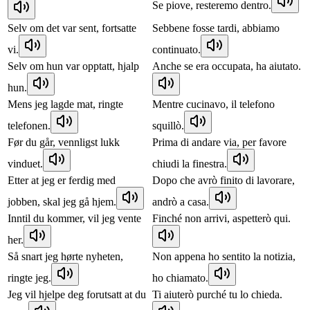
Se piove, resteremo dentro.
Selv om det var sent, fortsatte
Sebbene fosse tardi, abbiamo
vi.
continuato.
Selv om hun var opptatt, hjalp
Anche se era occupata, ha aiutato.
hun.
Mens jeg lagde mat, ringte
Mentre cucinavo, il telefono
telefonen.
squillò.
Før du går, vennligst lukk
Prima di andare via, per favore
vinduet.
chiudi la finestra.
Etter at jeg er ferdig med
Dopo che avrò finito di lavorare,
jobben, skal jeg gå hjem.
andrò a casa.
Inntil du kommer, vil jeg vente
Finché non arrivi, aspetterò qui.
her.
Så snart jeg hørte nyheten,
Non appena ho sentito la notizia,
ringte jeg.
ho chiamato.
Jeg vil hjelpe deg forutsatt at du
Ti aiuterò purché tu lo chieda.