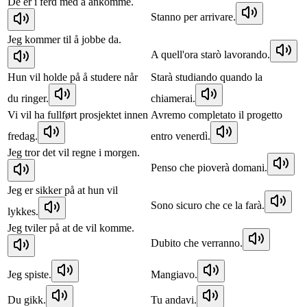
De er i ferd med å ankomme.
Stanno per arrivare.
Jeg kommer til å jobbe da.
A quell'ora starò lavorando.
Hun vil holde på å studere når
Starà studiando quando la
du ringer.
chiamerai.
Vi vil ha fullført prosjektet innen
Avremo completato il progetto
fredag.
entro venerdì.
Jeg tror det vil regne i morgen.
Penso che pioverà domani.
Jeg er sikker på at hun vil
Sono sicuro che ce la farà.
lykkes.
Jeg tviler på at de vil komme.
Dubito che verranno.
Jeg spiste.
Mangiavo.
Du gikk.
Tu andavi.