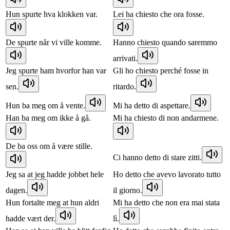
Hun spurte hva klokken var.
Lei ha chiesto che ora fosse.
De spurte når vi ville komme.
Hanno chiesto quando saremmo
arrivati.
Jeg spurte ham hvorfor han var
Gli ho chiesto perché fosse in
sen.
ritardo.
Hun ba meg om å vente.
Mi ha detto di aspettare.
Han ba meg om ikke å gå.
Mi ha chiesto di non andarmene.
De ba oss om å være stille.
Ci hanno detto di stare zitti.
Jeg sa at jeg hadde jobbet hele
Ho detto che avevo lavorato tutto
dagen.
il giorno.
Hun fortalte meg at hun aldri
Mi ha detto che non era mai stata
hadde vært der.
lì.