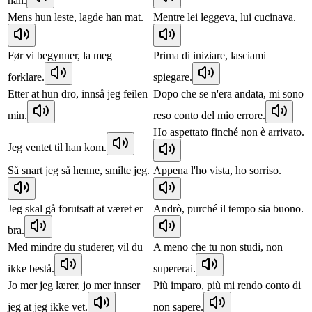
han.
Mens hun leste, lagde han mat.
Mentre lei leggeva, lui cucinava.
Før vi begynner, la meg
Prima di iniziare, lasciami
forklare.
spiegare.
Etter at hun dro, innså jeg feilen
Dopo che se n'era andata, mi sono
min.
reso conto del mio errore.
Ho aspettato finché non è arrivato.
Jeg ventet til han kom.
Så snart jeg så henne, smilte jeg.
Appena l'ho vista, ho sorriso.
Jeg skal gå forutsatt at været er
Andrò, purché il tempo sia buono.
bra.
Med mindre du studerer, vil du
A meno che tu non studi, non
ikke bestå.
supererai.
Jo mer jeg lærer, jo mer innser
Più imparo, più mi rendo conto di
jeg at jeg ikke vet.
non sapere.