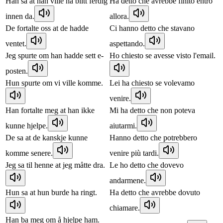
Han sa at han ville ha blitt ferdig
Ha detto che avrebbe finito entro
innen da.
allora.
De fortalte oss at de hadde
Ci hanno detto che stavano
ventet.
aspettando.
Jeg spurte om han hadde sett e-
Ho chiesto se avesse visto l'email.
posten.
Hun spurte om vi ville komme.
Lei ha chiesto se volevamo
venire.
Han fortalte meg at han ikke
Mi ha detto che non poteva
kunne hjelpe.
aiutarmi.
De sa at de kanskje kunne
Hanno detto che potrebbero
komme senere.
venire più tardi.
Jeg sa til henne at jeg måtte dra.
Le ho detto che dovevo
andarmene.
Hun sa at hun burde ha ringt.
Ha detto che avrebbe dovuto
chiamare.
Han ba meg om å hjelpe ham.