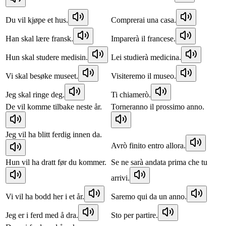
Du vil kjøpe et hus.
Comprerai una casa.
Han skal lære fransk.
Imparerà il francese.
Hun skal studere medisin.
Lei studierà medicina.
Vi skal besøke museet.
Visiteremo il museo.
Jeg skal ringe deg.
Ti chiamerò.
De vil komme tilbake neste år.
Torneranno il prossimo anno.
Jeg vil ha blitt ferdig innen da.
Avrò finito entro allora.
Hun vil ha dratt før du kommer.
Se ne sarà andata prima che tu
arrivi.
Vi vil ha bodd her i et år.
Saremo qui da un anno.
Jeg er i ferd med å dra.
Sto per partire.