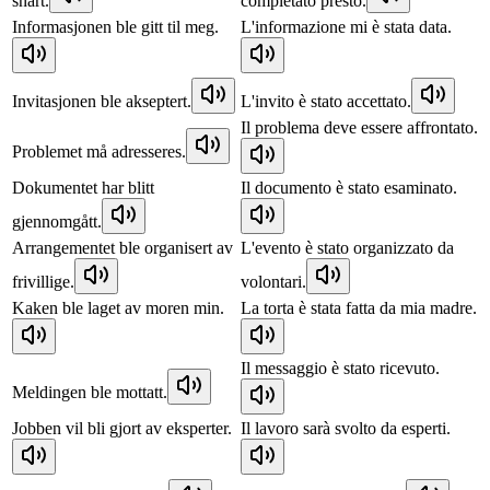
snart.
completato presto.
Informasjonen ble gitt til meg.
L'informazione mi è stata data.
Invitasjonen ble akseptert.
L'invito è stato accettato.
Il problema deve essere affrontato.
Problemet må adresseres.
Dokumentet har blitt
Il documento è stato esaminato.
gjennomgått.
Arrangementet ble organisert av
L'evento è stato organizzato da
frivillige.
volontari.
Kaken ble laget av moren min.
La torta è stata fatta da mia madre.
Il messaggio è stato ricevuto.
Meldingen ble mottatt.
Jobben vil bli gjort av eksperter.
Il lavoro sarà svolto da esperti.