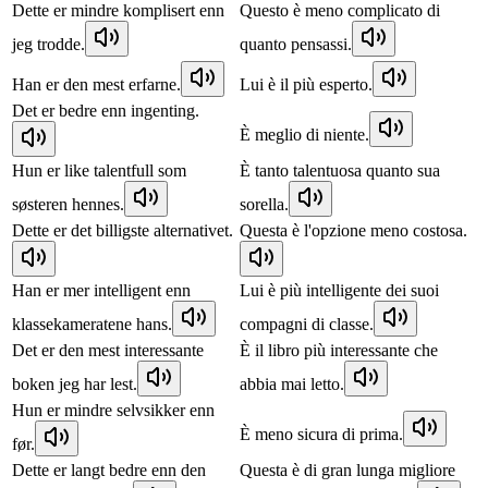
Dette er mindre komplisert enn
Questo è meno complicato di
jeg trodde.
quanto pensassi.
Han er den mest erfarne.
Lui è il più esperto.
Det er bedre enn ingenting.
È meglio di niente.
Hun er like talentfull som
È tanto talentuosa quanto sua
søsteren hennes.
sorella.
Dette er det billigste alternativet.
Questa è l'opzione meno costosa.
Han er mer intelligent enn
Lui è più intelligente dei suoi
klassekameratene hans.
compagni di classe.
Det er den mest interessante
È il libro più interessante che
boken jeg har lest.
abbia mai letto.
Hun er mindre selvsikker enn
È meno sicura di prima.
før.
Dette er langt bedre enn den
Questa è di gran lunga migliore