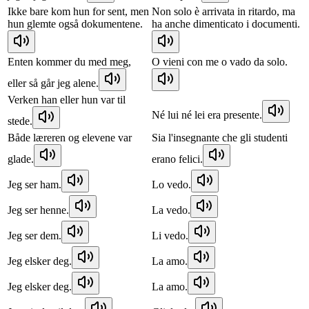
Ikke bare kom hun for sent, men
Non solo è arrivata in ritardo, ma
hun glemte også dokumentene.
ha anche dimenticato i documenti.
Enten kommer du med meg,
O vieni con me o vado da solo.
eller så går jeg alene.
Verken han eller hun var til
Né lui né lei era presente.
stede.
Både læreren og elevene var
Sia l'insegnante che gli studenti
glade.
erano felici.
Jeg ser ham.
Lo vedo.
Jeg ser henne.
La vedo.
Jeg ser dem.
Li vedo.
Jeg elsker deg.
La amo.
Jeg elsker deg.
La amo.