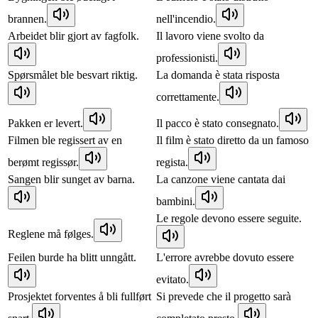
brannen.
nell'incendio.
Arbeidet blir gjort av fagfolk.
Il lavoro viene svolto da
professionisti.
Spørsmålet ble besvart riktig.
La domanda è stata risposta
correttamente.
Pakken er levert.
Il pacco è stato consegnato.
Filmen ble regissert av en
Il film è stato diretto da un famoso
berømt regissør.
regista.
Sangen blir sunget av barna.
La canzone viene cantata dai
bambini.
Le regole devono essere seguite.
Reglene må følges.
Feilen burde ha blitt unngått.
L'errore avrebbe dovuto essere
evitato.
Prosjektet forventes å bli fullført
Si prevede che il progetto sarà