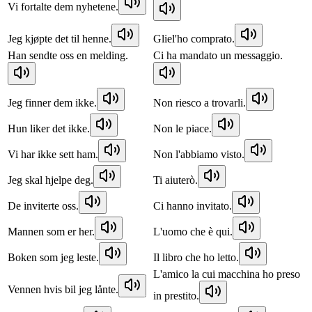
Vi fortalte dem nyhetene.
Jeg kjøpte det til henne.
Gliel'ho comprato.
Han sendte oss en melding.
Ci ha mandato un messaggio.
Jeg finner dem ikke.
Non riesco a trovarli.
Hun liker det ikke.
Non le piace.
Vi har ikke sett ham.
Non l'abbiamo visto.
Jeg skal hjelpe deg.
Ti aiuterò.
De inviterte oss.
Ci hanno invitato.
Mannen som er her.
L'uomo che è qui.
Boken som jeg leste.
Il libro che ho letto.
L'amico la cui macchina ho preso
Vennen hvis bil jeg lånte.
in prestito.