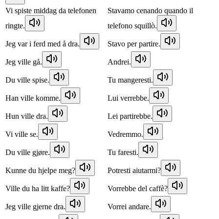
Vi spiste middag da telefonen
Stavamo cenando quando il
ringte.
telefono squillò.
Jeg var i ferd med å dra.
Stavo per partire.
Jeg ville gå.
Andrei.
Du ville spise.
Tu mangeresti.
Han ville komme.
Lui verrebbe.
Hun ville dra.
Lei partirebbe.
Vi ville se.
Vedremmo.
Du ville gjøre.
Tu faresti.
Kunne du hjelpe meg?
Potresti aiutarmi?
Ville du ha litt kaffe?
Vorrebbe del caffè?
Jeg ville gjerne dra.
Vorrei andare.