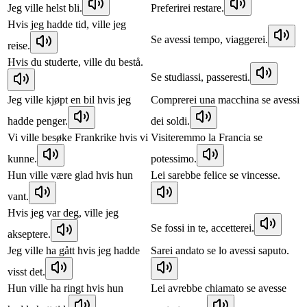
Jeg ville helst bli.
Preferirei restare.
Hvis jeg hadde tid, ville jeg
Se avessi tempo, viaggerei.
reise.
Hvis du studerte, ville du bestå.
Se studiassi, passeresti.
Jeg ville kjøpt en bil hvis jeg
Comprerei una macchina se avessi
hadde penger.
dei soldi.
Vi ville besøke Frankrike hvis vi
Visiteremmo la Francia se
kunne.
potessimo.
Hun ville være glad hvis hun
Lei sarebbe felice se vincesse.
vant.
Hvis jeg var deg, ville jeg
Se fossi in te, accetterei.
akseptere.
Jeg ville ha gått hvis jeg hadde
Sarei andato se lo avessi saputo.
visst det.
Hun ville ha ringt hvis hun
Lei avrebbe chiamato se avesse