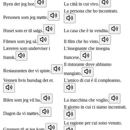
Byen der jeg bor.
La città in cui vivo.
La persona che ho incontrato.
Personen som jeg møtte.
Huset som er til salgs.
La casa che è in vendita.
Filmen som jeg så.
Il film che ho visto.
Læreren som underviser i
L'insegnante che insegna
fransk.
francese.
Il ristorante dove abbiamo
Restauranten der vi spiste.
mangiato.
Vennen hvis bursdag det er.
L'amico di cui è il compleanno.
Bilen som jeg vil ha.
La macchina che voglio.
Il giorno in cui ci siamo incontrati.
Dagen da vi møttes.
La ragione per cui sono venuto.
Grunnen til at jeg kom.