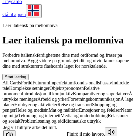
Tinycardo
Gå til appen
Laer italiensk pa mellomniva
Laer italiensk pa mellomniva
Forbedre italienskferdighetene dine med ordforrad og fraser pa
mellomniva. Bygg videre pa grunnlaget ditt og utvid kunnskapene
dine med strukturerte flashcards laget for norsktalende.
Start laering
All Cards
Fortid
Futurum
Imperfektum
Kondisjonalis
Passiv
Indirekte
tale
Komplekse setninger
Objektspronomen
Relative
pronomen
Introduksjon til konjunktiv
Komparativer og superlativer
Å
uttrykke meninger
Arbeid og yrker
Forretningskommunikasjon
Å lage
planer
Hobbyer og aktiviteter
Reise og transport
Shopping og
penger
Helse og medisin
Mat og måltider
Emosjoner og følelser
Natur
og miljø
Teknologi og internett
Media og underholdning
Relasjoner
og sosialt
Problemløsning og råd
Idiomatiske uttrykk
Jeg vil fullføre arbeidet mitt.
Finirò il mio lavoro.