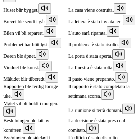
Huset blir bygget.
La casa viene costruita.
Brevet ble sendt i går.
La lettera è stata inviata ieri.
Bilen vil bli reparert.
L'auto sarà riparata.
Problemet har blitt løst.
Il problema è stato risolto.
Døren ble åpnet.
La porta è stata aperta.
Vinduet ble knust.
La finestra è stata rotta.
Måltidet blir tilberedt.
Il pasto viene preparato.
Rapporten ble ferdig forrige
Il rapporto è stato completato la
uke.
settimana scorsa.
Møtet vil bli holdt i morgen.
La riunione si terrà domani.
Beslutningen ble tatt av
La decisione è stata presa dal
komiteen.
comitato.
Bygningen ble ødelagt i
L'edificio è stato distrutto