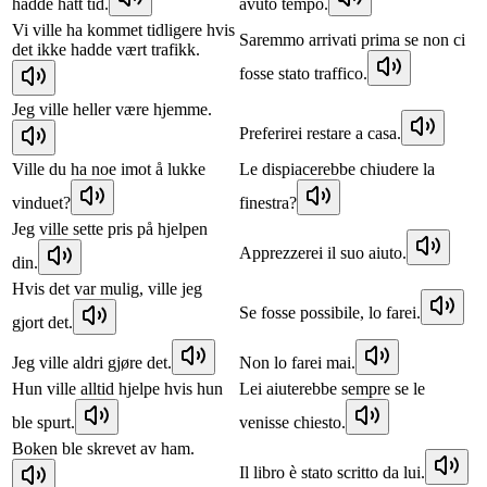
hadde hatt tid.
avuto tempo.
Vi ville ha kommet tidligere hvis
Saremmo arrivati prima se non ci
det ikke hadde vært trafikk.
fosse stato traffico.
Jeg ville heller være hjemme.
Preferirei restare a casa.
Ville du ha noe imot å lukke
Le dispiacerebbe chiudere la
vinduet?
finestra?
Jeg ville sette pris på hjelpen
Apprezzerei il suo aiuto.
din.
Hvis det var mulig, ville jeg
Se fosse possibile, lo farei.
gjort det.
Jeg ville aldri gjøre det.
Non lo farei mai.
Hun ville alltid hjelpe hvis hun
Lei aiuterebbe sempre se le
ble spurt.
venisse chiesto.
Boken ble skrevet av ham.
Il libro è stato scritto da lui.