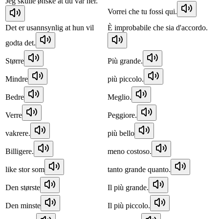
Jeg skulle ønske at du var her.
Vorrei che tu fossi qui.
Det er usannsynlig at hun vil
È improbabile che sia d'accordo.
godta det.
Større
Più grande.
Mindre
più piccolo.
Bedre
Meglio.
Verre
Peggiore.
vakrere.
più bello
Billigere.
meno costoso.
like stor som
tanto grande quanto.
Den største
Il più grande.
Den minste
Il più piccolo.