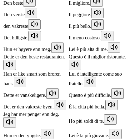
Den beste
Il migliore.
Den verste
Il peggiore.
den vakreste
Il più bello.
Det billigste.
Il meno costoso.
Hun er høyere enn meg.
Lei è più alta di me.
Dette er den beste restauranten.
Questo è il miglior ristorante.
Han er like smart som broren
Lui è intelligente come suo
hans.
fratello.
Dette er vanskeligere.
Questo è più difficile.
Det er den vakreste byen.
È la città più bella.
Jeg har mer penger enn deg.
Ho più soldi di te.
Hun er den yngste.
Lei è la più giovane.