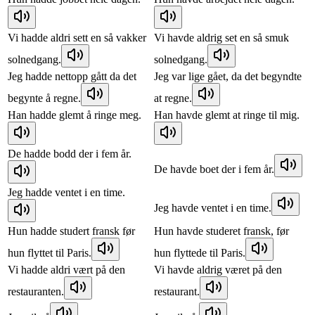
Vi hadde aldri sett en så vakker
Vi havde aldrig set en så smuk
solnedgang.
solnedgang.
Jeg hadde nettopp gått da det
Jeg var lige gået, da det begyndte
begynte å regne.
at regne.
Han hadde glemt å ringe meg.
Han havde glemt at ringe til mig.
De hadde bodd der i fem år.
De havde boet der i fem år.
Jeg hadde ventet i en time.
Jeg havde ventet i en time.
Hun hadde studert fransk før
Hun havde studeret fransk, før
hun flyttet til Paris.
hun flyttede til Paris.
Vi hadde aldri vært på den
Vi havde aldrig været på den
restauranten.
restaurant.