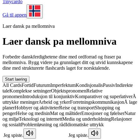
Tinycardo
Gå til appen
Laer dansk pa mellomniva
Laer dansk pa mellomniva
Forbedre danskferdighetene dine med ordforrad og fraser pa
mellomniva. Bygg videre pa grunnlaget ditt og utvid kunnskapene
dine med strukturerte flashcards laget for norsktalende.
Start laering
All Cards
Fortid
Futurum
Imperfektum
Kondisjonalis
Passiv
Indirekte
tale
Komplekse setninger
Objektspronomen
Relative
pronomen
Introduksjon til konjunktiv
Komparativer og superlativer
Å
uttrykke meninger
Arbeid og yrker
Forretningskommunikasjon
Å lage
planer
Hobbyer og aktiviteter
Reise og transport
Shopping og
penger
Helse og medisin
Mat og måltider
Emosjoner og følelser
Natur
og miljø
Teknologi og internett
Media og underholdning
Relasjoner
og sosialt
Problemløsning og råd
Idiomatiske uttrykk
Jeg spiste.
Jeg spiste.