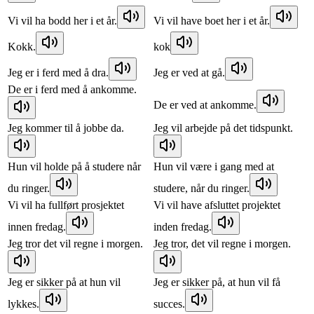
Vi vil ha bodd her i et år.
Vi vil have boet her i et år.
Kokk.
kok
Jeg er i ferd med å dra.
Jeg er ved at gå.
De er i ferd med å ankomme.
De er ved at ankomme.
Jeg kommer til å jobbe da.
Jeg vil arbejde på det tidspunkt.
Hun vil holde på å studere når
Hun vil være i gang med at
du ringer.
studere, når du ringer.
Vi vil ha fullført prosjektet
Vi vil have afsluttet projektet
innen fredag.
inden fredag.
Jeg tror det vil regne i morgen.
Jeg tror, det vil regne i morgen.
Jeg er sikker på at hun vil
Jeg er sikker på, at hun vil få
lykkes.
succes.