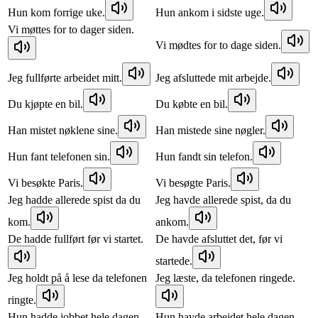
Hun kom forrige uke.
Hun ankom i sidste uge.
Vi møttes for to dager siden.
Vi mødtes for to dage siden.
Jeg fullførte arbeidet mitt.
Jeg afsluttede mit arbejde.
Du kjøpte en bil.
Du købte en bil.
Han mistet nøklene sine.
Han mistede sine nøgler.
Hun fant telefonen sin.
Hun fandt sin telefon.
Vi besøkte Paris.
Vi besøgte Paris.
Jeg hadde allerede spist da du
Jeg havde allerede spist, da du
kom.
ankom.
De hadde fullført før vi startet.
De havde afsluttet det, før vi
startede.
Jeg holdt på å lese da telefonen
Jeg læste, da telefonen ringede.
ringte.
Hun hadde jobbet hele dagen.
Hun havde arbejdet hele dagen.