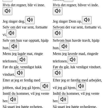
Hvis det regner, blir vi inne.
Hvis det regner, bliver vi inde.
Jeg ringer deg.
Jeg ringer Dem op.
Selv om det var sent, fortsatte
Selvom det var sent, fortsatte vi.
vi.
Selv om hun var opptatt, hjalp
Selvom hun havde travlt, hjalp
hun.
hun.
Mens jeg lagde mat, ringte
Mens jeg lavede mad, ringede
telefonen.
telefonen.
Før du går, vennligst lukk
Før du går, luk venligst vinduet.
vinduet.
Etter at jeg er ferdig med
Efter jeg er færdig med arbejdet,
jobben, skal jeg gå hjem.
vil jeg gå hjem.
Inntil du kommer, vil jeg vente
Indtil du kommer, vil jeg vente
her.
her.
Så snart jeg hørte nyheten,
Så snart jeg hørte nyhederne,