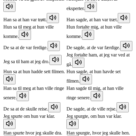
eksperter.
Han sa at han var trøtt.
Han sagde, at han var træt.
Hun sa til meg at hun ville
Hun fortalte mig, at hun ville
komme.
komme.
De sa at de var ferdige.
De sagde, at de var færdige.
Jeg fortalte ham, at jeg var ved at
Jeg sa til ham at jeg dro.
gå.
Hun sa at hun hadde sett filmen.
Hun sagde, at hun havde set
filmen.
Han sa til meg at han ville ringe
Han sagde til mig, at han ville
senere.
ringe senere.
De sa at de skulle reise.
De sagde, at de ville rejse.
Jeg spurte om hun var klar.
Jeg spurgte, om hun var klar.
Han spurte hvor jeg skulle dra.
Han spurgte, hvor jeg skulle hen.