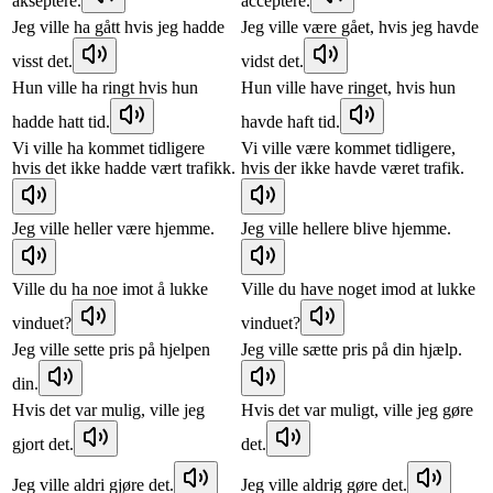
akseptere.
acceptere.
Jeg ville ha gått hvis jeg hadde
Jeg ville være gået, hvis jeg havde
visst det.
vidst det.
Hun ville ha ringt hvis hun
Hun ville have ringet, hvis hun
hadde hatt tid.
havde haft tid.
Vi ville ha kommet tidligere
Vi ville være kommet tidligere,
hvis det ikke hadde vært trafikk.
hvis der ikke havde været trafik.
Jeg ville heller være hjemme.
Jeg ville hellere blive hjemme.
Ville du ha noe imot å lukke
Ville du have noget imod at lukke
vinduet?
vinduet?
Jeg ville sette pris på hjelpen
Jeg ville sætte pris på din hjælp.
din.
Hvis det var mulig, ville jeg
Hvis det var muligt, ville jeg gøre
gjort det.
det.
Jeg ville aldri gjøre det.
Jeg ville aldrig gøre det.