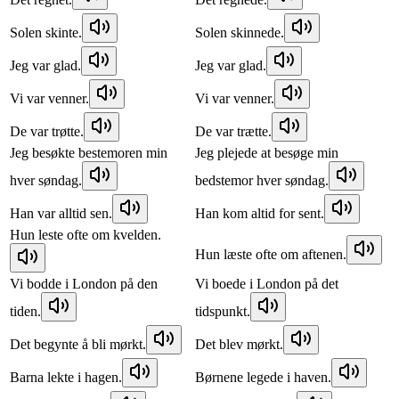
Solen skinte.
Solen skinnede.
Jeg var glad.
Jeg var glad.
Vi var venner.
Vi var venner.
De var trøtte.
De var trætte.
Jeg besøkte bestemoren min
Jeg plejede at besøge min
hver søndag.
bedstemor hver søndag.
Han var alltid sen.
Han kom altid for sent.
Hun leste ofte om kvelden.
Hun læste ofte om aftenen.
Vi bodde i London på den
Vi boede i London på det
tiden.
tidspunkt.
Det begynte å bli mørkt.
Det blev mørkt.
Barna lekte i hagen.
Børnene legede i haven.