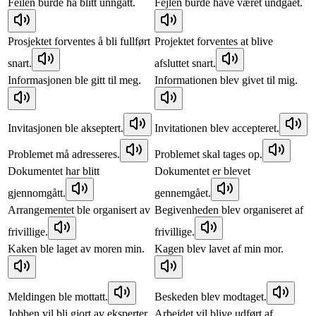
Feilen burde ha blitt unngått.
Fejlen burde have været undgået.
Prosjektet forventes å bli fullført
Projektet forventes at blive
snart.
afsluttet snart.
Informasjonen ble gitt til meg.
Informationen blev givet til mig.
Invitasjonen ble akseptert.
Invitationen blev accepteret.
Problemet må adresseres.
Problemet skal tages op.
Dokumentet har blitt
Dokumentet er blevet
gjennomgått.
gennemgået.
Arrangementet ble organisert av
Begivenheden blev organiseret af
frivillige.
frivillige.
Kaken ble laget av moren min.
Kagen blev lavet af min mor.
Meldingen ble mottatt.
Beskeden blev modtaget.
Jobben vil bli gjort av eksperter.
Arbejdet vil blive udført af