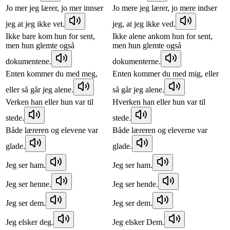
Jo mer jeg lærer, jo mer innser
Jo mere jeg lærer, jo mere indser
jeg at jeg ikke vet.
jeg, at jeg ikke ved.
Ikke bare kom hun for sent,
Ikke alene ankom hun for sent,
men hun glemte også
men hun glemte også
dokumentene.
dokumenterne.
Enten kommer du med meg,
Enten kommer du med mig, eller
eller så går jeg alene.
så går jeg alene.
Verken han eller hun var til
Hverken han eller hun var til
stede.
stede.
Både læreren og elevene var
Både læreren og eleverne var
glade.
glade.
Jeg ser ham.
Jeg ser ham.
Jeg ser henne.
Jeg ser hende.
Jeg ser dem.
Jeg ser dem.
Jeg elsker deg.
Jeg elsker Dem.