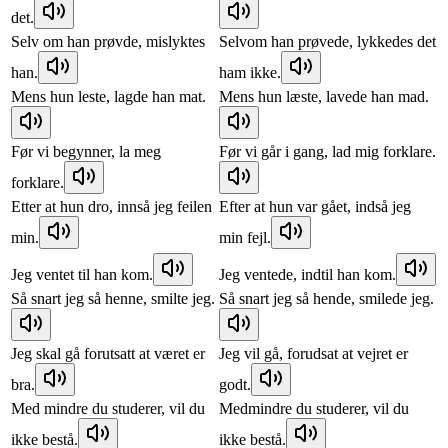
det.
Selv om han prøvde, mislyktes
Selvom han prøvede, lykkedes det
han.
ham ikke.
Mens hun leste, lagde han mat.
Mens hun læste, lavede han mad.
Før vi begynner, la meg
Før vi går i gang, lad mig forklare.
forklare.
Etter at hun dro, innså jeg feilen
Efter at hun var gået, indså jeg
min.
min fejl.
Jeg ventet til han kom.
Jeg ventede, indtil han kom.
Så snart jeg så henne, smilte jeg.
Så snart jeg så hende, smilede jeg.
Jeg skal gå forutsatt at været er
Jeg vil gå, forudsat at vejret er
bra.
godt.
Med mindre du studerer, vil du
Medmindre du studerer, vil du
ikke bestå.
ikke bestå.