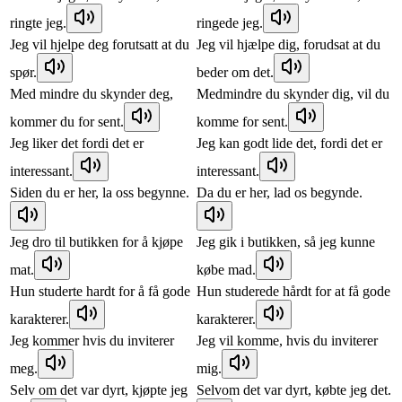
ringte jeg.
ringede jeg.
Jeg vil hjelpe deg forutsatt at du
Jeg vil hjælpe dig, forudsat at du
spør.
beder om det.
Med mindre du skynder deg,
Medmindre du skynder dig, vil du
kommer du for sent.
komme for sent.
Jeg liker det fordi det er
Jeg kan godt lide det, fordi det er
interessant.
interessant.
Siden du er her, la oss begynne.
Da du er her, lad os begynde.
Jeg dro til butikken for å kjøpe
Jeg gik i butikken, så jeg kunne
mat.
købe mad.
Hun studerte hardt for å få gode
Hun studerede hårdt for at få gode
karakterer.
karakterer.
Jeg kommer hvis du inviterer
Jeg vil komme, hvis du inviterer
meg.
mig.
Selv om det var dyrt, kjøpte jeg
Selvom det var dyrt, købte jeg det.