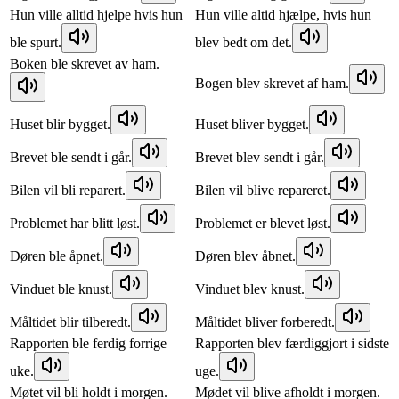
Hun ville alltid hjelpe hvis hun
Hun ville altid hjælpe, hvis hun
ble spurt.
blev bedt om det.
Boken ble skrevet av ham.
Bogen blev skrevet af ham.
Huset blir bygget.
Huset bliver bygget.
Brevet ble sendt i går.
Brevet blev sendt i går.
Bilen vil bli reparert.
Bilen vil blive repareret.
Problemet har blitt løst.
Problemet er blevet løst.
Døren ble åpnet.
Døren blev åbnet.
Vinduet ble knust.
Vinduet blev knust.
Måltidet blir tilberedt.
Måltidet bliver forberedt.
Rapporten ble ferdig forrige
Rapporten blev færdiggjort i sidste
uke.
uge.
Møtet vil bli holdt i morgen.
Mødet vil blive afholdt i morgen.