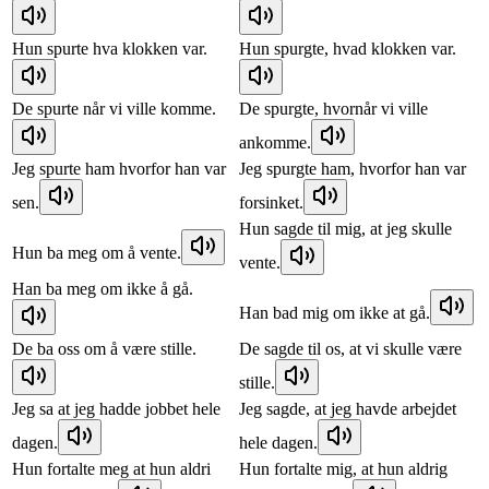
Hun spurte hva klokken var.
Hun spurgte, hvad klokken var.
De spurte når vi ville komme.
De spurgte, hvornår vi ville
ankomme.
Jeg spurte ham hvorfor han var
Jeg spurgte ham, hvorfor han var
sen.
forsinket.
Hun sagde til mig, at jeg skulle
Hun ba meg om å vente.
vente.
Han ba meg om ikke å gå.
Han bad mig om ikke at gå.
De ba oss om å være stille.
De sagde til os, at vi skulle være
stille.
Jeg sa at jeg hadde jobbet hele
Jeg sagde, at jeg havde arbejdet
dagen.
hele dagen.
Hun fortalte meg at hun aldri
Hun fortalte mig, at hun aldrig