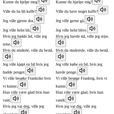
Kunne du hjelpe meg?
Kunne du hjælpe mig?
Ville du ha litt kaffe?
Ville du have noget kaffe?
Jeg ville gjerne dra.
Jeg ville gerne gå.
Jeg ville helst bli.
Jeg ville helst blive.
Hvis jeg hadde tid, ville jeg
Hvis jeg havde tid, ville jeg rejse.
reise.
Hvis du studerte, ville du bestå.
Hvis du studerede, ville du bestå.
Jeg ville kjøpt en bil hvis jeg
Jeg ville købe en bil, hvis jeg
hadde penger.
havde penge.
Vi ville besøke Frankrike hvis
Vi ville besøge Frankrig, hvis vi
vi kunne.
kunne.
Hun ville være glad hvis hun
Hun ville være glad, hvis hun
vant.
vandt.
Hvis jeg var deg, ville jeg
Hvis jeg var dig, ville jeg