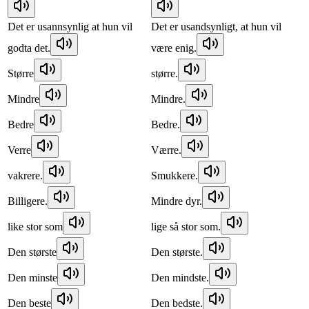
Det er usannsynlig at hun vil
Det er usandsynligt, at hun vil
godta det.
være enig.
Større
større.
Mindre
Mindre.
Bedre
Bedre.
Verre
Værre.
vakrere.
Smukkere.
Billigere.
Mindre dyr.
like stor som
lige så stor som.
Den største
Den største.
Den minste
Den mindste.
Den beste
Den bedste.