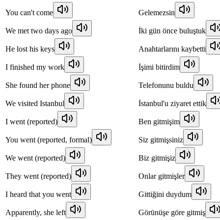
You can't come
Gelemezsin
We met two days ago
İki gün önce buluştuk
He lost his keys
Anahtarlarını kaybetti
I finished my work
İşimi bitirdim
She found her phone
Telefonunu buldu
We visited Istanbul
İstanbul'u ziyaret ettik
I went (reported)
Ben gitmişim
You went (reported, formal)
Siz gitmişsiniz
We went (reported)
Biz gitmişiz
They went (reported)
Onlar gitmişler
I heard that you went
Gittiğini duydum
Apparently, she left
Görünüşe göre gitmiş