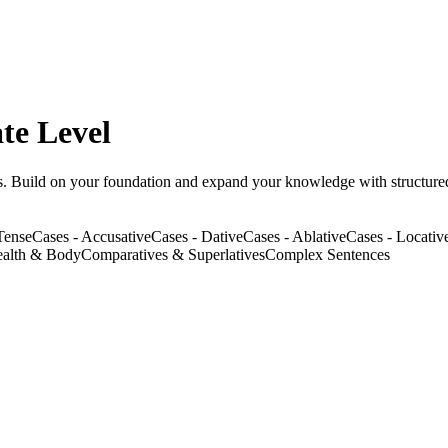
te Level
s. Build on your foundation and expand your knowledge with structured
Tense
Cases - Accusative
Cases - Dative
Cases - Ablative
Cases - Locativ
alth & Body
Comparatives & Superlatives
Complex Sentences