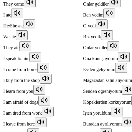
They came
Onlar geldiler
I ate
Ben yedim
He/She ate
O yedi
We ate
Biz yedik
They ate
Onlar yediler
I speak to him
Ona konuşuyorum
I come from home
Evden geliyorum
I buy from the shop
Mağazadan satın alıyorum
I learn from you
Senden öğreniyorum
I am afraid of dogs
Köpeklerden korkuyorum
I am tired from work
İşten yoruldum
I leave from here
Buradan ayrılıyorum