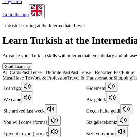
Tinycardo
Go to the app
Turkish Learning at the Intermediate Level
Learn Turkish at the Intermedia
Advance your Turkish skills with intermediate vocabulary and phrase
Start Learning
All Cards
Past Tense - Definite Past
Past Tense - Reported Past
Future 
Must/Have To
Work & Profession
Travel & Transportation
Shopping
He
I can't go
Gidemem
We came
Biz geldik
She arrived last week
Geçen hafta geldi
You will come (formal)
Siz geleceksiniz
I give it to you (formal)
Size veriyorum