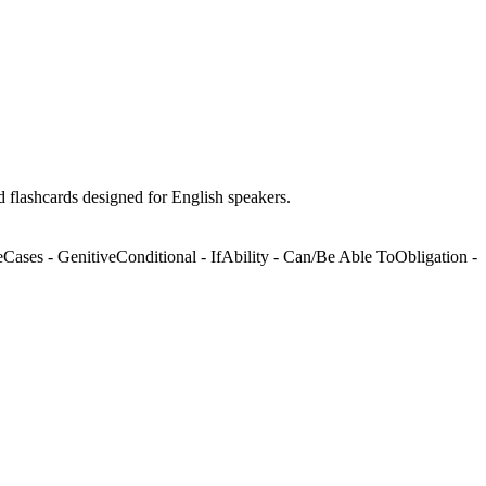
 flashcards designed for English speakers.
e
Cases - Genitive
Conditional - If
Ability - Can/Be Able To
Obligation -