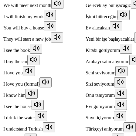
We will meet next month
Gelecek ay buluşacağız
I will finish my work
İşimi bitireceğim
You will buy a house
Ev alacaksın
They will start a new job
Yeni bir işe başlayacaklar
I see the book
Kitabı görüyorum
I buy the car
Arabayı satın alıyorum
I love you
Seni seviyorum
I love you (formal)
Sizi seviyorum
I know him
Onu tanıyorum
I see the house
Evi görüyorum
I drink the water
Suyu içiyorum
I understand Turkish
Türkçeyi anlıyorum