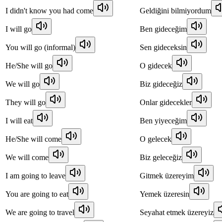
I didn't know you had come
Geldiğini bilmiyordum
I will go
Ben gideceğim
You will go (informal)
Sen gideceksin
He/She will go
O gidecek
We will go
Biz gideceğiz
They will go
Onlar gidecekler
I will eat
Ben yiyeceğim
He/She will come
O gelecek
We will come
Biz geleceğiz
I am going to leave
Gitmek üzereyim
You are going to eat
Yemek üzeresin
We are going to travel
Seyahat etmek üzereyiz