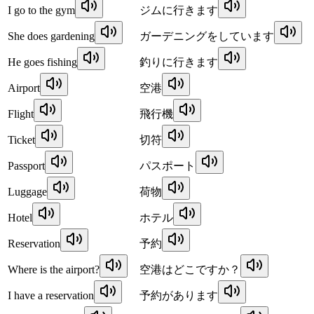
I go to the gym
ジムに行きます
She does gardening
ガーデニングをしています
He goes fishing
釣りに行きます
Airport
空港
Flight
飛行機
Ticket
切符
Passport
パスポート
Luggage
荷物
Hotel
ホテル
Reservation
予約
Where is the airport?
空港はどこですか？
I have a reservation
予約があります