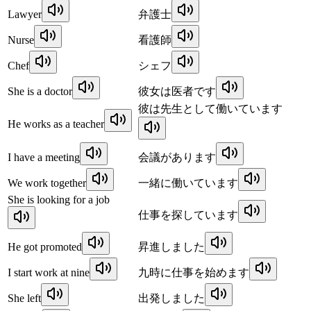
Lawyer
弁護士
Nurse
看護師
Chef
シェフ
She is a doctor
彼女は医者です
彼は先生として働いています
He works as a teacher
I have a meeting
会議があります
We work together
一緒に働いています
She is looking for a job
仕事を探しています
He got promoted
昇進しました
I start work at nine
九時に仕事を始めます
She left
出発しました