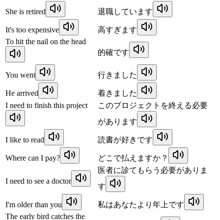
She is retired
退職しています
It's too expensive
高すぎます
To hit the nail on the head
的確です
You went
行きました
He arrived
着きました
I need to finish this project
このプロジェクトを終える必要
があります
I like to read
読書が好きです
Where can I pay?
どこで払えますか？
医者に診てもらう必要がありま
I need to see a doctor
す
I'm older than you
私はあなたより年上です
The early bird catches the