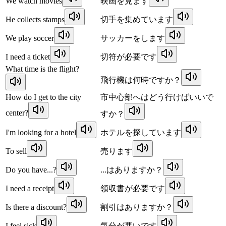
We watch movies
映画を見ます
He collects stamps
切手を集めています
We play soccer
サッカーをします
I need a ticket
切符が必要です
What time is the flight?
飛行機は何時ですか？
How do I get to the city
市中心部へはどう行けばいいで
center?
すか？
I'm looking for a hotel
ホテルを探しています
To sell
売ります
Do you have...?
...はありますか？
I need a receipt
領収書が必要です
Is there a discount?
割引はありますか？
I feel sick
気分が悪いです