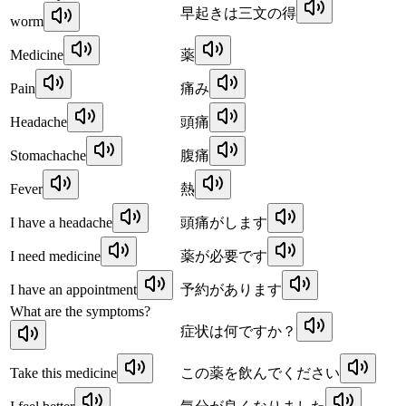
早起きは三文の得
worm
Medicine
薬
Pain
痛み
Headache
頭痛
Stomachache
腹痛
Fever
熱
I have a headache
頭痛がします
I need medicine
薬が必要です
I have an appointment
予約があります
What are the symptoms?
症状は何ですか？
Take this medicine
この薬を飲んでください