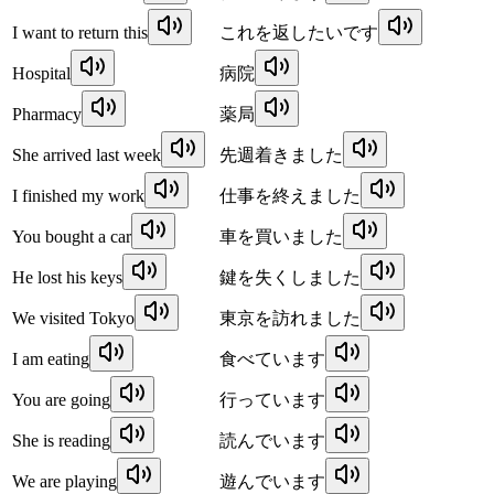
I want to return this
これを返したいです
Hospital
病院
Pharmacy
薬局
She arrived last week
先週着きました
I finished my work
仕事を終えました
You bought a car
車を買いました
He lost his keys
鍵を失くしました
We visited Tokyo
東京を訪れました
I am eating
食べています
You are going
行っています
She is reading
読んでいます
We are playing
遊んでいます