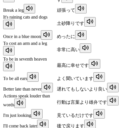
Break a leg
頑張って
It's raining cats and dogs
土砂降りです
Once in a blue moon
めったに
To cost an arm and a leg
非常に高い
To be in seventh heaven
最高に幸せです
To be all ears
よく聞いています
Better late than never
遅れてもしないより良い
Actions speak louder than
行動は言葉より雄弁です
words
I'm just looking
見ているだけです
I'll come back later
後で戻ります