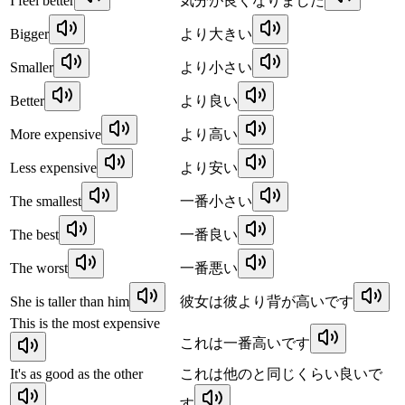
I feel better
気分が良くなりました
Bigger
より大きい
Smaller
より小さい
Better
より良い
More expensive
より高い
Less expensive
より安い
The smallest
一番小さい
The best
一番良い
The worst
一番悪い
She is taller than him
彼女は彼より背が高いです
This is the most expensive
これは一番高いです
It's as good as the other
これは他のと同じくらい良いで
す