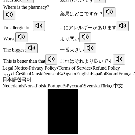
Where is the pharmacy?
薬局はどこですか？
I'm allergic to...
...にアレルギーがあります
Worse
より悪い
The biggest
一番大きい
This is better than that
これはそれより良いです
Legal Notice
•
Privacy Policy
•
Terms of Service
•
Refund Policy
العربية
Čeština
Dansk
Deutsch
Ελληνικά
English
Español
Suomi
Français
日本語
한국어
Nederlands
Norsk
Polski
Português
Русский
Svenska
Türkçe
中文