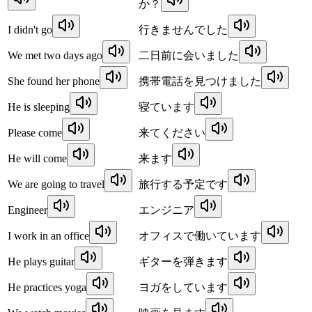
か？
I didn't go
行きませんでした
We met two days ago
二日前に会いました
She found her phone
携帯電話を見つけました
He is sleeping
寝ています
Please come
来てください
He will come
来ます
We are going to travel
旅行する予定です
Engineer
エンジニア
I work in an office
オフィスで働いています
He plays guitar
ギターを弾きます
He practices yoga
ヨガをしています