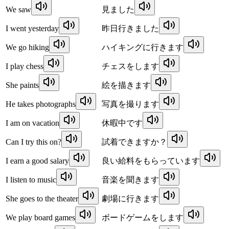
We saw
見ました
I went yesterday
昨日行きました
We go hiking
ハイキングに行きます
I play chess
チェスをします
She paints
絵を描きます
He takes photographs
写真を撮ります
I am on vacation
休暇中です
Can I try this on?
試着できますか？
I earn a good salary
良い給料をもらっています
I listen to music
音楽を聞きます
She goes to the theater
劇場に行きます
We play board games
ボードゲームをします