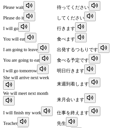
Please wait
待ってください
Please do it
してください
I will go
行きます
You will eat
食べます
I am going to leave
出発するつもりです
You are going to eat
食べる予定です
I will go tomorrow
明日行きます
She will arrive next week
来週到着します
We will meet next month
来月会います
I will finish my work
仕事を終えます
Teacher
先生