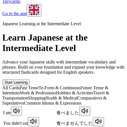
Tinycardo
Go to the app
Japanese Learning at the Intermediate Level
Learn Japanese at the
Intermediate Level
Advance your Japanese skills with intermediate vocabulary and
phrases. Build on your foundation and expand your knowledge with
structured flashcards designed for English speakers.
Start Learning
All Cards
Past Tense
Te-Form & Continuous
Future Tense &
Intentions
Work & Professions
Hobbies & Activities
Travel &
Transportation
Shopping
Health & Medical
Comparatives &
Superlatives
Common Idioms & Expressions
I ate
食べました
You didn't eat
食べませんでした