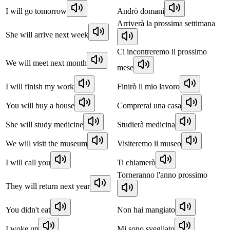
I will go tomorrow
Andrò domani
Arriverà la prossima settimana
She will arrive next week
Ci incontreremo il prossimo
We will meet next month
mese
I will finish my work
Finirò il mio lavoro
You will buy a house
Comprerai una casa
She will study medicine
Studierà medicina
We will visit the museum
Visiteremo il museo
I will call you
Ti chiamerò
Torneranno l'anno prossimo
They will return next year
You didn't eat
Non hai mangiato
I woke up
Mi sono svegliato