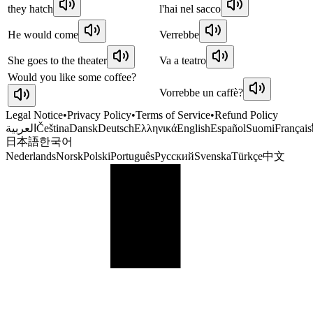
they hatch
l'hai nel sacco
He would come
Verrebbe
She goes to the theater
Va a teatro
Would you like some coffee?
Vorrebbe un caffè?
Legal Notice
•
Privacy Policy
•
Terms of Service
•
Refund Policy
العربية
Čeština
Dansk
Deutsch
Ελληνικά
English
Español
Suomi
Français
日本語
한국어
Nederlands
Norsk
Polski
Português
Русский
Svenska
Türkçe
中文