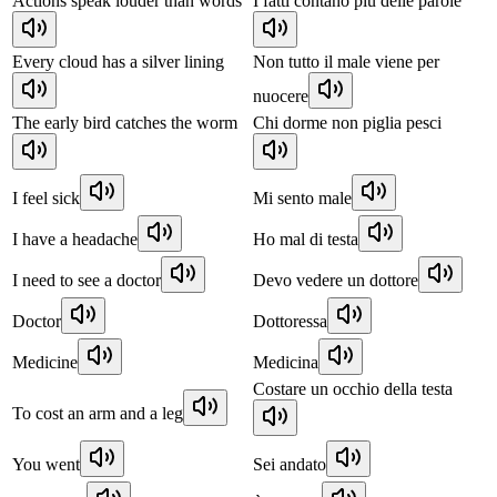
Actions speak louder than words
I fatti contano più delle parole
Every cloud has a silver lining
Non tutto il male viene per
nuocere
The early bird catches the worm
Chi dorme non piglia pesci
I feel sick
Mi sento male
I have a headache
Ho mal di testa
I need to see a doctor
Devo vedere un dottore
Doctor
Dottoressa
Medicine
Medicina
Costare un occhio della testa
To cost an arm and a leg
You went
Sei andato