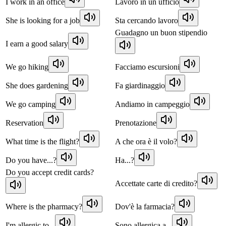
I work in an office
Lavoro in un ufficio
She is looking for a job
Sta cercando lavoro
Guadagno un buon stipendio
I earn a good salary
We go hiking
Facciamo escursioni
She does gardening
Fa giardinaggio
We go camping
Andiamo in campeggio
Reservation
Prenotazione
What time is the flight?
A che ora è il volo?
Do you have...?
Ha...?
Do you accept credit cards?
Accettate carte di credito?
Where is the pharmacy?
Dov'è la farmacia?
I'm allergic to...
Sono allergica a...