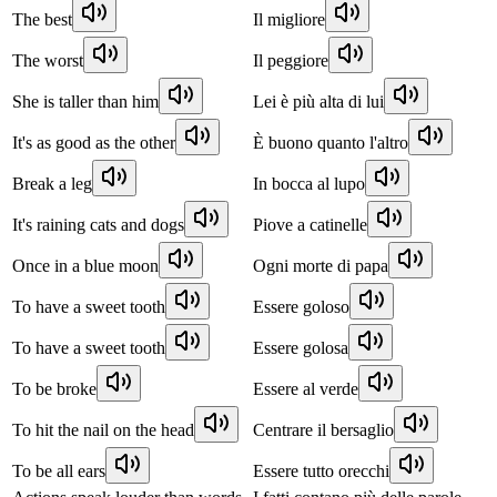
The best
Il migliore
The worst
Il peggiore
She is taller than him
Lei è più alta di lui
It's as good as the other
È buono quanto l'altro
Break a leg
In bocca al lupo
It's raining cats and dogs
Piove a catinelle
Once in a blue moon
Ogni morte di papa
To have a sweet tooth
Essere goloso
To have a sweet tooth
Essere golosa
To be broke
Essere al verde
To hit the nail on the head
Centrare il bersaglio
To be all ears
Essere tutto orecchi