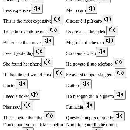
Less expensive
Meno caro
This is the most expensive
Questo è il più caro
To be in seventh heaven
Essere al settimo cielo
Better late than never
Meglio tardi che mai
I went yesterday
Sono andato ieri
She found her phone
Ha trovato il suo telefono
If I had time, I would travel
Se avessi tempo, viaggerei
Doctor
Dottore
I need a ticket
Ho bisogno di un biglietto
Pharmacy
Farmacia
This is better than that
Questo è meglio di quello
Don't count your chickens before
Non dire gatto finché non ce