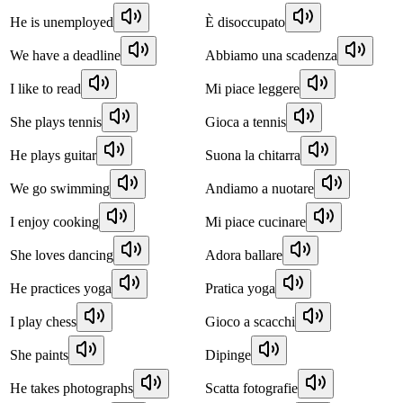
He is unemployed
È disoccupato
We have a deadline
Abbiamo una scadenza
I like to read
Mi piace leggere
She plays tennis
Gioca a tennis
He plays guitar
Suona la chitarra
We go swimming
Andiamo a nuotare
I enjoy cooking
Mi piace cucinare
She loves dancing
Adora ballare
He practices yoga
Pratica yoga
I play chess
Gioco a scacchi
She paints
Dipinge
He takes photographs
Scatta fotografie