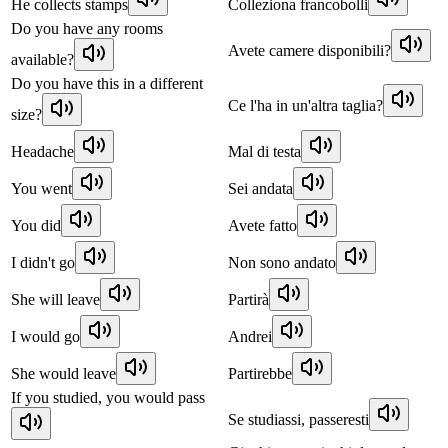
He collects stamps
Colleziona francobolli
Do you have any rooms
Avete camere disponibili?
available?
Do you have this in a different
Ce l'ha in un'altra taglia?
size?
Headache
Mal di testa
You went
Sei andata
You did
Avete fatto
I didn't go
Non sono andato
She will leave
Partirà
I would go
Andrei
She would leave
Partirebbe
If you studied, you would pass
Se studiassi, passeresti