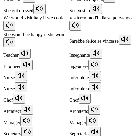
She got dressed
Si è vestita
We would visit Italy if we could
Visiteremmo l'Italia se potessimo
She would be happy if she won
Sarebbe felice se vincesse
Teacher
Insegnante
Engineer
Ingegnere
Nurse
Infermiere
Nurse
Infermiera
Chef
Chef
Architect
Architetto
Manager
Manager
Secretary
Segretario