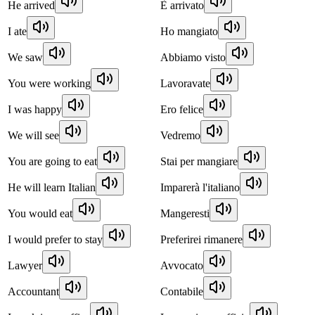
He arrived
È arrivato
I ate
Ho mangiato
We saw
Abbiamo visto
You were working
Lavoravate
I was happy
Ero felice
We will see
Vedremo
You are going to eat
Stai per mangiare
He will learn Italian
Imparerà l'italiano
You would eat
Mangeresti
I would prefer to stay
Preferirei rimanere
Lawyer
Avvocato
Accountant
Contabile