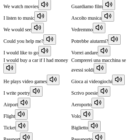
We watch movies
Guardiamo film
I listen to music
Ascolto musica
We would see
Vedremmo
Could you help me?
Potrebbe aiutarmi?
I would like to go
Vorrei andare
I would buy a car if I had money
Comprerei una macchina se
avessi soldi
He plays video games
Gioca ai videogiochi
I write poetry
Scrivo poesie
Airport
Aeroporto
Flight
Volo
Ticket
Biglietto
Passport
Passaporto