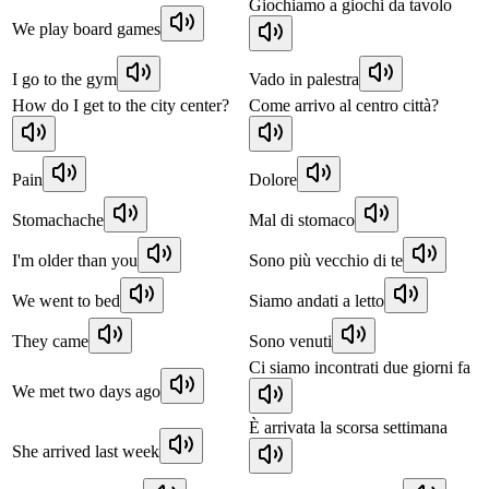
Giochiamo a giochi da tavolo
We play board games
I go to the gym
Vado in palestra
How do I get to the city center?
Come arrivo al centro città?
Pain
Dolore
Stomachache
Mal di stomaco
I'm older than you
Sono più vecchio di te
We went to bed
Siamo andati a letto
They came
Sono venuti
Ci siamo incontrati due giorni fa
We met two days ago
È arrivata la scorsa settimana
She arrived last week