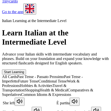
Tinycardo
Go to the app
Italian Learning at the Intermediate Level
Learn Italian at the
Intermediate Level
Advance your Italian skills with intermediate vocabulary and
phrases. Build on your foundation and expand your knowledge with
structured flashcards designed for English speakers.
Start Learning
All Cards
Past Tense - Passato Prossimo
Past Tense -
Imperfetto
Future Tense
Conditional Tense
Work &
Professions
Hobbies & Activities
Travel &
Transportation
Shopping
Health & Medical
Comparatives &
Superlatives
Common Idioms & Expressions
She left
È partita