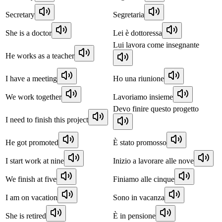
Secretary
Segretaria
She is a doctor
Lei è dottoressa
Lui lavora come insegnante
He works as a teacher
I have a meeting
Ho una riunione
We work together
Lavoriamo insieme
Devo finire questo progetto
I need to finish this project
He got promoted
È stato promosso
I start work at nine
Inizio a lavorare alle nove
We finish at five
Finiamo alle cinque
I am on vacation
Sono in vacanza
She is retired
È in pensione