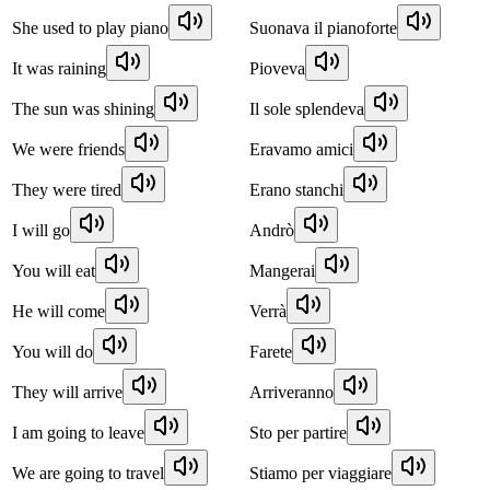
She used to play piano
Suonava il pianoforte
It was raining
Pioveva
The sun was shining
Il sole splendeva
We were friends
Eravamo amici
They were tired
Erano stanchi
I will go
Andrò
You will eat
Mangerai
He will come
Verrà
You will do
Farete
They will arrive
Arriveranno
I am going to leave
Sto per partire
We are going to travel
Stiamo per viaggiare