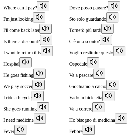
Where can I pay?
Dove posso pagare?
I'm just looking
Sto solo guardando
I'll come back later
Tornerò più tardi
Is there a discount?
C'è uno sconto?
I want to return this
Voglio restituire questo
Hospital
Ospedale
He goes fishing
Va a pescare
We play soccer
Giochiamo a calcio
I ride a bicycle
Vado in bicicletta
She goes running
Va a correre
I need medicine
Ho bisogno di medicina
Fever
Febbre