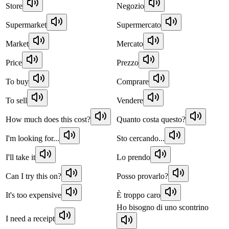
Store
Negozio
Supermarket
Supermercato
Market
Mercato
Price
Prezzo
To buy
Comprare
To sell
Vendere
How much does this cost?
Quanto costa questo?
I'm looking for...
Sto cercando...
I'll take it
Lo prendo
Can I try this on?
Posso provarlo?
It's too expensive
È troppo caro
Ho bisogno di uno scontrino
I need a receipt