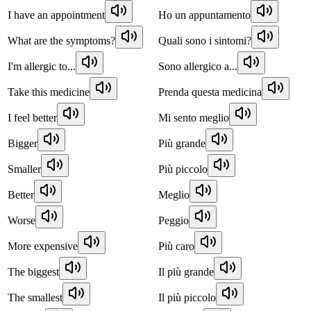
I have an appointment
Ho un appuntamento
What are the symptoms?
Quali sono i sintomi?
I'm allergic to...
Sono allergico a...
Take this medicine
Prenda questa medicina
I feel better
Mi sento meglio
Bigger
Più grande
Smaller
Più piccolo
Better
Meglio
Worse
Peggio
More expensive
Più caro
The biggest
Il più grande
The smallest
Il più piccolo