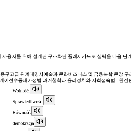
 사용자를 위해 설계된 구조화된 플래시카드로 실력을 다음 단
관용구
고급 관계대명사
예술과 문화
비즈니스 및 금융
복합 문장 구
니케이션
수동태
가정법 과거
철학과 윤리
정치와 사회
접속법 - 완전
Wolność.
Sprawiedliwość.
Równość.
demokracja