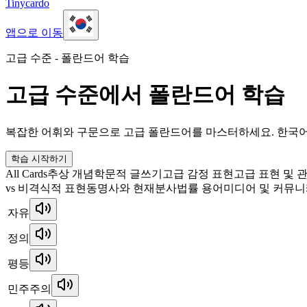
Tinycardo
앱으로 이동
고급 수준 - 폴란드어 학습
고급 수준에서 폴란드어 학습
복잡한 어휘와 구문으로 고급 폴란드어를 마스터하세요. 한국어
학습 시작하기
All Cards
추상 개념
학문적 글쓰기
고급 감정 표현
고급 표현 및 
vs 비격식적 표현
동명사와 현재분사
법률 용어
미디어 및 커뮤
자유
정의
평등
민주주의