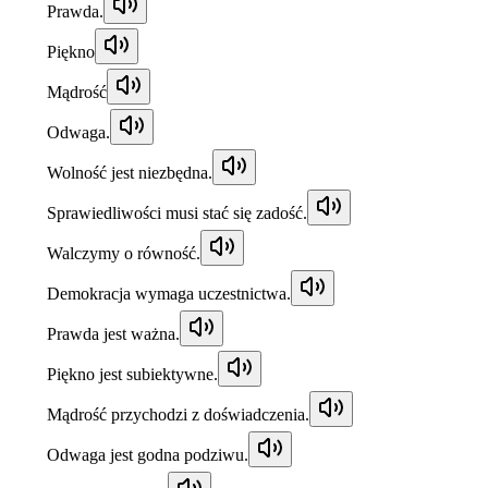
Prawda.
Piękno
Mądrość
Odwaga.
Wolność jest niezbędna.
Sprawiedliwości musi stać się zadość.
Walczymy o równość.
Demokracja wymaga uczestnictwa.
Prawda jest ważna.
Piękno jest subiektywne.
Mądrość przychodzi z doświadczenia.
Odwaga jest godna podziwu.