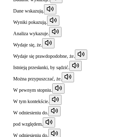
Dane wskazują.
Wyniki pokazują.
Analiza wykazuje.
Wydaje się, że.
Wydaje się prawdopodobne, że.
Istnieją przesłanki, by sądzić.
Można przypuszczać, że.
W pewnym stopniu.
W tym kontekście.
W odniesieniu do.
pod względem.
W odniesieniu do.