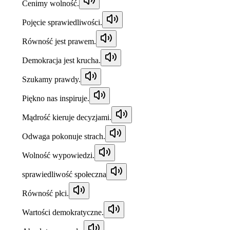
Cenimy wolność.
Pojęcie sprawiedliwości.
Równość jest prawem.
Demokracja jest krucha.
Szukamy prawdy.
Piękno nas inspiruje.
Mądrość kieruje decyzjami.
Odwaga pokonuje strach.
Wolność wypowiedzi.
sprawiedliwość społeczna
Równość płci.
Wartości demokratyczne.