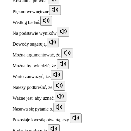
Absolutna prawda.
Piękno wewnętrzne
Według badań.
Na podstawie wyników.
Dowody sugerują.
Można argumentować, że.
Można by twierdzić, że.
Warto zauważyć, że.
Należy podkreślić, że.
Ważne jest, aby uznać.
Nasuwa się pytanie o.
Pozostaje kwestią otwartą, czy.
Badanie wykazuje.