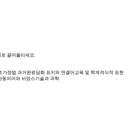
계로 끌어올리세요.
조
가정법 과거완료
담화 표지와 연결어
교육 및 학계
격식적 표현
판
동의어와 뉘앙스
기술과 과학