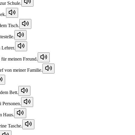
zur Schule.
hek.
dem Tisch.
estelle.
 Lehrer.
 für meinen Freund.
f von meiner Familie.
 dem Bett.
i Personen.
m Haus.
eine Tasche.