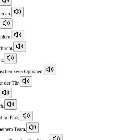
en an.
hlern.
hricht.
tt.
ischen zwei Optionen.
er der Tür.
ch.
d im Park.
 meinem Team.