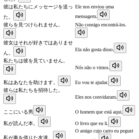
彼は私たちにメッセージを送っ
Ele nos enviou uma
mensagem.
た。
彼らを見つけられません。
Não consigo encontrá-los.
彼女はそれが好きではありませ
Ela não gosta disso.
ん。
私たちは彼を見ていません。
Nós não o vimos.
私はあなたを助けます。
Eu vou te ajudar.
彼らは私たちを招待した。
Eles nos convidaram.
ここにいる男
O homem que está aqui.
私が読んだ本。
O livro que eu li.
O amigo cujo carro eu peguei
私が車を借りた友達。