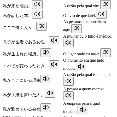
私が来た理由。
A razão pela qual vim.
私が話した本。
O livro de que falei.
As pessoas que trabalham
ここで働く人々。
aqui.
A mulher cujo filho é médico.
息子が医者である女性。
私が生まれた場所。
O lugar onde eu nasci.
O momento em que tudo
すべてが変わったとき。
mudou.
A razão pela qual estou aqui.
私がここにいる理由
A pessoa a quem escrevi.
私が手紙を書いた人。
A empresa para a qual
私が勤めている会社
trabalho.