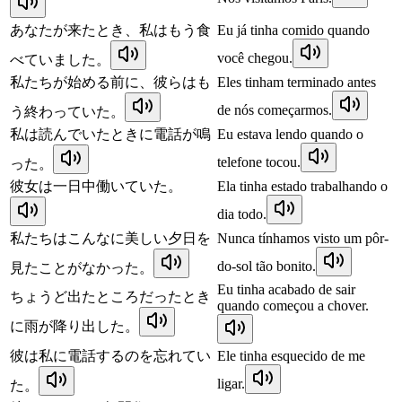
あなたが来たとき、私はもう食
Eu já tinha comido quando
você chegou.
べていました。
私たちが始める前に、彼らはも
Eles tinham terminado antes
de nós começarmos.
う終わっていた。
私は読んでいたときに電話が鳴
Eu estava lendo quando o
telefone tocou.
った。
彼女は一日中働いていた。
Ela tinha estado trabalhando o
dia todo.
私たちはこんなに美しい夕日を
Nunca tínhamos visto um pôr-
do-sol tão bonito.
見たことがなかった。
Eu tinha acabado de sair
ちょうど出たところだったとき
quando começou a chover.
に雨が降り出した。
彼は私に電話するのを忘れてい
Ele tinha esquecido de me
ligar.
た。