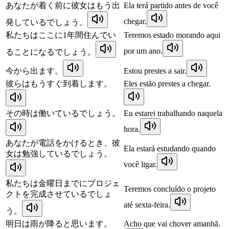
あなたが着く前に彼女はもう出
Ela terá partido antes de você
chegar.
発しているでしょう。
私たちはここに1年間住んでい
Teremos estado morando aqui
por um ano.
ることになるでしょう。
今から出ます。
Estou prestes a sair.
彼らはもうすぐ到着します。
Eles estão prestes a chegar.
その時は働いているでしょう。
Eu estarei trabalhando naquela
hora.
あなたが電話をかけるとき、彼
Ela estará estudando quando
女は勉強しているでしょう。
você ligar.
私たちは金曜日までにプロジェ
Teremos concluído o projeto
クトを完成させているでしょ
até sexta-feira.
う。
明日は雨が降ると思います。
Acho que vai chover amanhã.