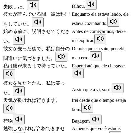
falhou.
失敗した。
彼女が読んでいる間、彼は料理
Enquanto ela estava lendo, ele
estava cozinhando.
をしていた。
始める前に、説明させてくださ
Antes de começarmos, deixe-
me explicar.
い。
彼女が去った後で、私は自分の
Depois que ela saiu, percebi
meu erro.
間違いに気づきました。
私は彼が来るまで待っていた。
Esperei até que ele chegasse.
彼女を見たとたん、私は笑っ
Assim que a vi, sorri.
た。
天気が良ければ行きます。
Irei desde que o tempo esteja
bom.
荷物
Bagagem
勉強しなければ合格できませ
A menos que você estude,