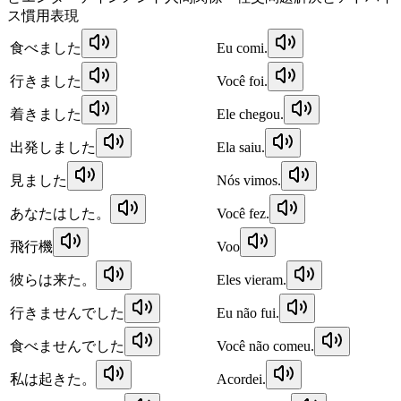
ス
慣用表現
食べました
Eu comi.
行きました
Você foi.
着きました
Ele chegou.
出発しました
Ela saiu.
見ました
Nós vimos.
あなたはした。
Você fez.
飛行機
Voo
彼らは来た。
Eles vieram.
行きませんでした
Eu não fui.
食べませんでした
Você não comeu.
私は起きた。
Acordei.