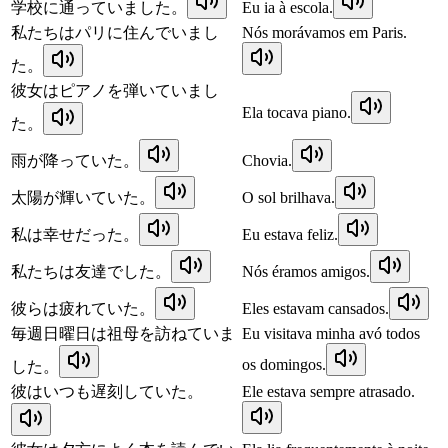
学校に通っていました。
Eu ia à escola.
私たちはパリに住んでいまし
Nós morávamos em Paris.
た。
彼女はピアノを弾いていまし
Ela tocava piano.
た。
雨が降っていた。
Chovia.
太陽が輝いていた。
O sol brilhava.
私は幸せだった。
Eu estava feliz.
私たちは友達でした。
Nós éramos amigos.
彼らは疲れていた。
Eles estavam cansados.
毎週日曜日は祖母を訪ねていま
Eu visitava minha avó todos
os domingos.
した。
彼はいつも遅刻していた。
Ele estava sempre atrasado.