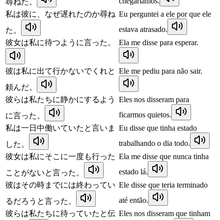
chegaríamos.
尋ねた。
私は彼に、なぜ遅れたのか尋ね
Eu perguntei a ele por que ele
estava atrasado.
た。
彼女は私に待つように言った。
Ela me disse para esperar.
彼は私に出て行かないでくれと
Ele me pediu para não sair.
頼んだ。
彼らは私たちに静かにするよう
Eles nos disseram para
ficarmos quietos.
に言った。
私は一日中働いていたと言いま
Eu disse que tinha estado
trabalhando o dia todo.
した。
彼女は私にそこに一度も行った
Ela me disse que nunca tinha
estado lá.
ことがないと言った。
彼はその時までには終わってい
Ele disse que teria terminado
até então.
るだろうと言った。
彼らは私たちに待っていたと伝
Eles nos disseram que tinham