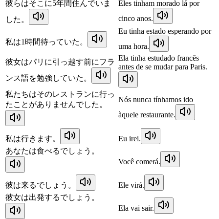
彼らはそこに5年間住んでいま
Eles tinham morado lá por
cinco anos.
した。
Eu tinha estado esperando por
私は1時間待っていた。
uma hora.
Ela tinha estudado francês
彼女はパリに引っ越す前にフラ
antes de se mudar para Paris.
ンス語を勉強していた。
私たちはそのレストランに行っ
Nós nunca tínhamos ido
たことがありませんでした。
àquele restaurante.
私は行きます。
Eu irei.
あなたは食べるでしょう。
Você comerá.
彼は来るでしょう。
Ele virá.
彼女は出発するでしょう。
Ela vai sair.