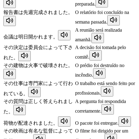
preparada.
報告書は先週完成されました。
O relatório foi concluído na
semana passada.
A reunião será realizada
会議は明日開かれます。
amanhã.
その決定は委員会によって下さ
A decisão foi tomada pelo
comitê.
れた。
その建物は火事で破壊された。
O prédio foi destruído no
incêndio.
その仕事は専門家によって行わ
O trabalho está sendo feito por
profissionais.
れている。
その質問は正しく答えられまし
A pergunta foi respondida
corretamente.
た。
荷物が配達されました。
O pacote foi entregue.
その映画は有名な監督によって
O filme foi dirigido por um