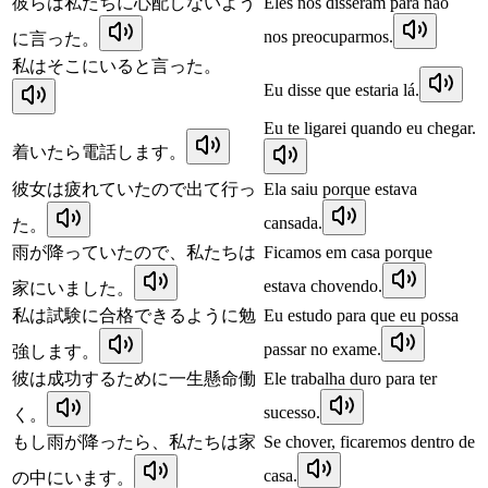
彼らは私たちに心配しないよう
Eles nos disseram para não
nos preocuparmos.
に言った。
私はそこにいると言った。
Eu disse que estaria lá.
Eu te ligarei quando eu chegar.
着いたら電話します。
彼女は疲れていたので出て行っ
Ela saiu porque estava
cansada.
た。
雨が降っていたので、私たちは
Ficamos em casa porque
estava chovendo.
家にいました。
私は試験に合格できるように勉
Eu estudo para que eu possa
passar no exame.
強します。
彼は成功するために一生懸命働
Ele trabalha duro para ter
sucesso.
く。
もし雨が降ったら、私たちは家
Se chover, ficaremos dentro de
casa.
の中にいます。