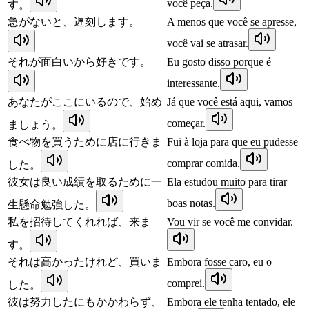
você peça.
す。
急がないと、遅刻します。
A menos que você se apresse,
você vai se atrasar.
それが面白いから好きです。
Eu gosto disso porque é
interessante.
あなたがここにいるので、始め
Já que você está aqui, vamos
começar.
ましょう。
食べ物を買うために店に行きま
Fui à loja para que eu pudesse
comprar comida.
した。
彼女は良い成績を取るために一
Ela estudou muito para tirar
boas notas.
生懸命勉強した。
私を招待してくれれば、来ま
Vou vir se você me convidar.
す。
それは高かったけれど、買いま
Embora fosse caro, eu o
comprei.
した。
彼は努力したにもかかわらず、
Embora ele tenha tentado, ele