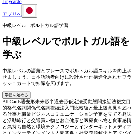
Tinycardo
アプリへ
中級レベル - ポルトガル語学習
中級レベルでポルトガル語を
学ぶ
中級レベルの語彙とフレーズでポルトガル語スキルを向上さ
せましょう。日本語話者向けに設計された構造化されたフラ
ッシュカードで知識を広げます。
学習を始める
All Cards
過去形
未来形
半過去形
仮定法
受動態
間接話法
複文
目
的格代名詞
関係代名詞
接続法入門
比較級と最上級
意見を述べ
る
仕事と職業
ビジネスコミュニケーション
予定を立てる
趣味
と活動
旅行と交通
買い物とお金
健康と医療
食べ物と食事
感情
と気持ち
自然と環境
テクノロジーとインターネット
メディア
とエンターテインメント
人間関係・社交
問題解決とアドバイ