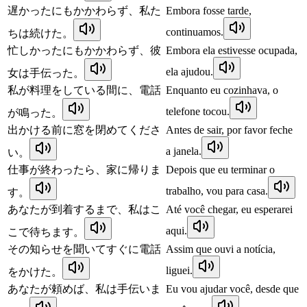
遅かったにもかかわらず、私た
Embora fosse tarde,
continuamos.
ちは続けた。
忙しかったにもかかわらず、彼
Embora ela estivesse ocupada,
ela ajudou.
女は手伝った。
私が料理をしている間に、電話
Enquanto eu cozinhava, o
telefone tocou.
が鳴った。
出かける前に窓を閉めてくださ
Antes de sair, por favor feche
a janela.
い。
仕事が終わったら、家に帰りま
Depois que eu terminar o
trabalho, vou para casa.
す。
あなたが到着するまで、私はこ
Até você chegar, eu esperarei
aqui.
こで待ちます。
その知らせを聞いてすぐに電話
Assim que ouvi a notícia,
liguei.
をかけた。
あなたが頼めば、私は手伝いま
Eu vou ajudar você, desde que