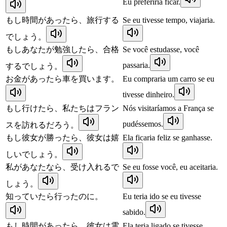
Eu preferiria ficar.
もし時間があったら、旅行する
Se eu tivesse tempo, viajaria.
でしょう。
もしあなたが勉強したら、合格
Se você estudasse, você
passaria.
するでしょう。
お金があったら車を買います。
Eu compraria um carro se eu
tivesse dinheiro.
もし行けたら、私たちはフラン
Nós visitaríamos a França se
pudéssemos.
スを訪れるだろう。
もし彼女が勝ったら、彼女は嬉
Ela ficaria feliz se ganhasse.
しいでしょう。
私があなたなら、受け入れるで
Se eu fosse você, eu aceitaria.
しょう。
知っていたら行ったのに。
Eu teria ido se eu tivesse
sabido.
もし時間があったら、彼女は電
Ela teria ligado se tivesse