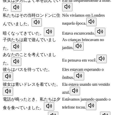
彼女は夕方によく本を読んでい
Ela lia frequentemente à noite.
た。
私たちはその当時ロンドンに住
Nós vivíamos em Londres
naquela época.
んでいました。
暗くなってきていた。
Estava escurecendo.
子供たちは庭で遊んでいまし
As crianças brincavam no
jardim.
た。
あなたのことを考えていまし
Eu pensava em você.
た。
彼らはバスを待っていた。
Eles estavam esperando o
ônibus.
彼女は青いドレスを着ていた。
Ela estava usando um vestido
azul.
電話が鳴ったとき、私たちは夕
Estávamos jantando quando o
telefone tocou.
食を食べていました。