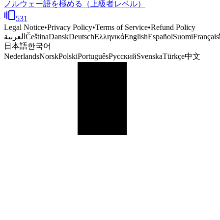
ノルウェー語を極める（上級者レベル）
531
Legal Notice
•
Privacy Policy
•
Terms of Service
•
Refund Policy
العربية
Čeština
Dansk
Deutsch
Ελληνικά
English
Español
Suomi
Français
日本語
한국어
Nederlands
Norsk
Polski
Português
Русский
Svenska
Türkçe
中文