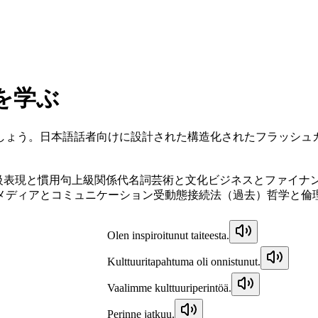
を学ぶ
しょう。日本語話者向けに設計された構造化されたフラッシュ
級表現と慣用句
上級関係代名詞
芸術と文化
ビジネスとファイナ
メディアとコミュニケーション
受動態
接続法（過去）
哲学と倫
Olen inspiroitunut taiteesta.
Kulttuuritapahtuma oli onnistunut.
Vaalimme kulttuuriperintöä.
Perinne jatkuu.