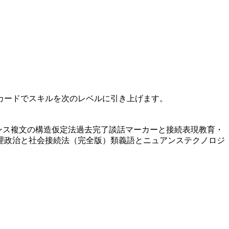
カードでスキルを次のレベルに引き上げます。
ンス
複文の構造
仮定法過去完了
談話マーカーと接続表現
教育・
理
政治と社会
接続法（完全版）
類義語とニュアンス
テクノロジ