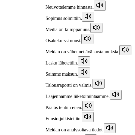
Neuvottelemme hinnasta.
Sopimus solmittiin.
Meillä on kumppanuus.
Osakekurssi nousi.
Meidän on vähennettävä kustannuksia.
Lasku lähetettiin.
Saimme maksun.
Talousraportti on valmis.
Laajennamme liiketoimintaamme.
Päätös tehtiin eilen.
Fuusio julkistettiin.
Meidän on analysoitava tiedot.