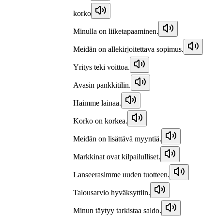
korko
Minulla on liiketapaaminen.
Meidän on allekirjoitettava sopimus.
Yritys teki voittoa.
Avasin pankkitilin.
Haimme lainaa.
Korko on korkea.
Meidän on lisättävä myyntiä.
Markkinat ovat kilpailulliset.
Lanseerasimme uuden tuotteen.
Talousarvio hyväksyttiin.
Minun täytyy tarkistaa saldo.