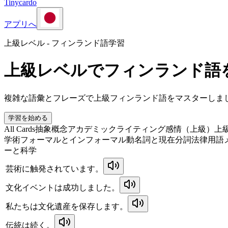
Tinycardo
アプリへ
上級レベル - フィンランド語学習
上級レベルでフィンランド語
複雑な語彙とフレーズで上級フィンランド語をマスターしま
学習を始める
All Cards
抽象概念
アカデミックライティング
感情（上級）
上
学術
フォーマルとインフォーマル
動名詞と現在分詞
法律用語
ーと科学
芸術に触発されています。
文化イベントは成功しました。
私たちは文化遺産を保存します。
伝統は続く。