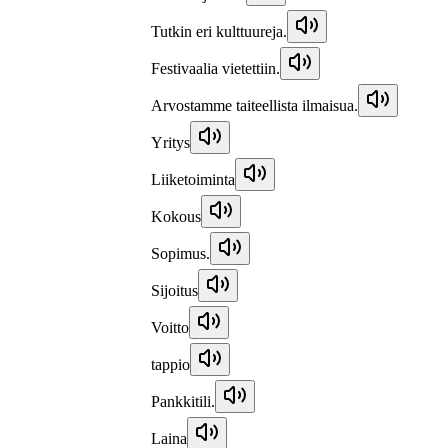
Tutkin eri kulttuureja.
Festivaalia vietettiin.
Arvostamme taiteellista ilmaisua.
Yritys
Liiketoiminta
Kokous
Sopimus.
Sijoitus
Voitto
tappio
Pankkitili.
Laina