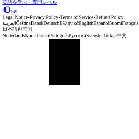
英語を学ぶ、専門レベル
169
Legal Notice
•
Privacy Policy
•
Terms of Service
•
Refund Policy
العربية
Čeština
Dansk
Deutsch
Ελληνικά
English
Español
Suomi
Français
日本語
한국어
Nederlands
Norsk
Polski
Português
Русский
Svenska
Türkçe
中文