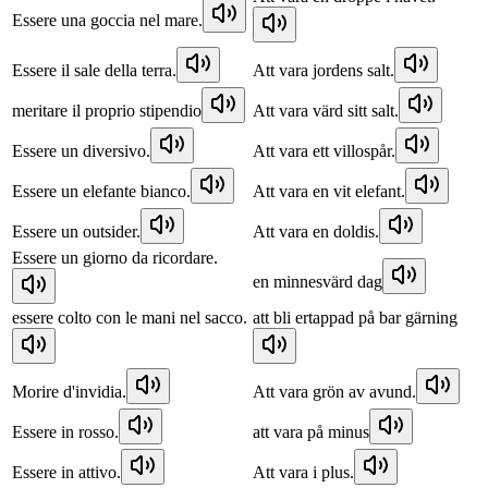
Essere una goccia nel mare.
Essere il sale della terra.
Att vara jordens salt.
meritare il proprio stipendio
Att vara värd sitt salt.
Essere un diversivo.
Att vara ett villospår.
Essere un elefante bianco.
Att vara en vit elefant.
Essere un outsider.
Att vara en doldis.
Essere un giorno da ricordare.
en minnesvärd dag
essere colto con le mani nel sacco.
att bli ertappad på bar gärning
Morire d'invidia.
Att vara grön av avund.
Essere in rosso.
att vara på minus
Essere in attivo.
Att vara i plus.