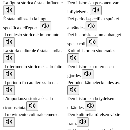
La figura storica è stata influente.
Den historiska personen var
inflytelserik.
È stata utilizzata la lingua
Det periodsspecifika språket
specifica dell'epoca.
användes.
Il contesto storico è importante.
Det historiska sammanhanget
spelar roll.
La storia culturale è stata studiata.
Kulturhistorien studerades.
Il riferimento storico è stato fatto.
Den historiska referensen
gjordes.
Il periodo fu caratterizzato da.
Perioden kännetecknades av.
L'importanza storica è stata
Den historiska betydelsen
riconosciuta.
erkändes.
Il movimento culturale emerse.
Den kulturella rörelsen växte
fram.