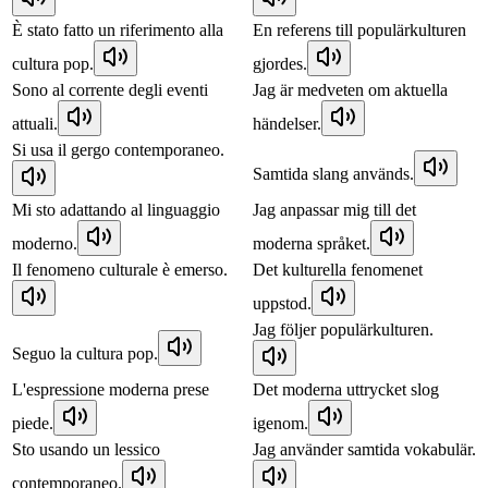
È stato fatto un riferimento alla
En referens till populärkulturen
cultura pop.
gjordes.
Sono al corrente degli eventi
Jag är medveten om aktuella
attuali.
händelser.
Si usa il gergo contemporaneo.
Samtida slang används.
Mi sto adattando al linguaggio
Jag anpassar mig till det
moderno.
moderna språket.
Il fenomeno culturale è emerso.
Det kulturella fenomenet
uppstod.
Jag följer populärkulturen.
Seguo la cultura pop.
L'espressione moderna prese
Det moderna uttrycket slog
piede.
igenom.
Sto usando un lessico
Jag använder samtida vokabulär.
contemporaneo.