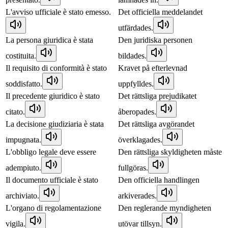
L'avviso ufficiale è stato emesso.
Det officiella meddelandet
utfärdades.
La persona giuridica è stata
Den juridiska personen
costituita.
bildades.
Il requisito di conformità è stato
Kravet på efterlevnad
soddisfatto.
uppfylldes.
Il precedente giuridico è stato
Det rättsliga prejudikatet
citato.
åberopades.
La decisione giudiziaria è stata
Det rättsliga avgörandet
impugnata.
överklagades.
L'obbligo legale deve essere
Den rättsliga skyldigheten måste
adempiuto.
fullgöras.
Il documento ufficiale è stato
Den officiella handlingen
archiviato.
arkiverades.
L'organo di regolamentazione
Den reglerande myndigheten
vigila.
utövar tillsyn.