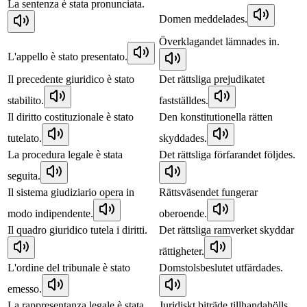
La sentenza è stata pronunciata.
Domen meddelades.
Överklagandet lämnades in.
L'appello è stato presentato.
Il precedente giuridico è stato
Det rättsliga prejudikatet
stabilito.
fastställdes.
Il diritto costituzionale è stato
Den konstitutionella rätten
tutelato.
skyddades.
La procedura legale è stata
Det rättsliga förfarandet följdes.
seguita.
Il sistema giudiziario opera in
Rättsväsendet fungerar
modo indipendente.
oberoende.
Il quadro giuridico tutela i diritti.
Det rättsliga ramverket skyddar
rättigheter.
L'ordine del tribunale è stato
Domstolsbeslutet utfärdades.
emesso.
La rappresentanza legale è stata
Juridiskt biträde tillhandahölls.