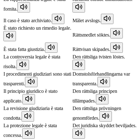
fornita.
Il caso è stato archiviato.
Målet avslogs.
È stato richiesto un rimedio legale.
Rättsmedlet söktes.
È stata fatta giustizia.
Rättvisan skipades.
La controversia legale è stata
Den rättsliga tvisten löstes.
risolta.
I procedimenti giudiziari sono stati
Domstolsförhandlingarna var
trasparenti.
transparenta.
Il principio giuridico è stato
Den rättsliga principen
applicato.
tillämpades.
La revisione giudiziaria è stata
Den rättsliga prövningen
condotta.
genomfördes.
La protezione legale è stata
Det juridiska skyddet beviljades.
concessa.