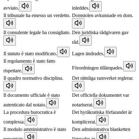
avviato.
inleddes.
Il tribunale ha emesso un verdetto.
Domstolen avkunnade en dom.
Il consulente legale ha consigliato.
Den juridiska rådgivaren gav
råd.
Il statuto è stato modificato.
Lagen ändrades.
Il regolamento è stato fatto
Förordningen tillämpades.
rispettare.
Il quadro normativo disciplina.
Det rättsliga ramverket reglerar.
Il documento ufficiale è stato
Det officiella dokumentet var
autenticato dal notaio.
notariserat.
La procedura burocratica è
Det byråkratiska förfarandet är
complessa.
komplicerat.
Il modulo amministrativo è stato
Den administrativa blanketten
presentato.
lämnades in.