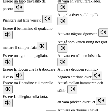
Essere un lupo travestito da
att vara en varg i fårakläder.
pecora.
Att gråta över spilld mjölk.
Piangere sul latte versato.
Essere il beniamino di qualcuno.
Att vara någons ögonsten.
Att gå som katten kring het gröt.
menare il can per l'aia
Essere un ago in un pagliaio.
Att vara en nål i en höstack.
Essere la goccia che fa traboccare
Att vara droppen som fick
il vaso.
bägaren att rinna över.
Essere tra l'incudine e il martello.
Att stå mellan hammaren och
städet.
Essere la ciliegina sulla torta.
att vara pricken över i:et.
Att vara en droppe i havet.