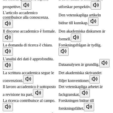
prospettive.
utforskar perspektiv.
L'articolo accademico
Den vetenskapliga artikeln
contribuisce alla conoscenza.
bidrar till kunskap.
Il discorso accademico è formale.
Den akademiska diskursen är
formell.
La domanda di ricerca è chiara.
Forskningsfrågan är tydlig.
L'analisi dei dati è approfondita.
Dataanalysen är grundlig.
La scrittura accademica segue le
Det akademiska skrivandet
convenzioni.
följer konventioner.
Il lavoro accademico è sottoposto
Det vetenskapliga arbetet är
a revisione tra pari.
fackgranskat.
La ricerca contribuisce al campo.
Forskningen bidrar till
forskningsfältet.