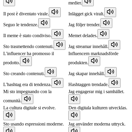
medier.
Il post è diventato virale.
Inlägget gick viralt.
Seguo le tendenze.
Jag följer trender.
Il meme è stato condiviso.
Memet delades.
Sto trasmettendo contenuti.
Jag streamar innehåll.
L'influencer ha promosso il
Influencern marknadsförde
prodotto.
produkten.
Sto creando contenuti.
Jag skapar innehåll.
L'hashtag era di tendenza.
Hashtaggen trendade.
Mi sto impegnando con la
Jag engagerar mig i samhället.
comunità.
La cultura digitale si evolve.
Den digitala kulturen utvecklas.
Sto usando espressioni moderne.
Jag använder moderna uttryck.