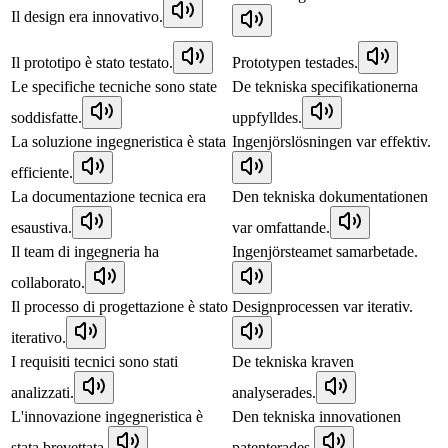
Il design era innovativo.
Il prototipo è stato testato.
Prototypen testades.
Le specifiche tecniche sono state
De tekniska specifikationerna
soddisfatte.
uppfylldes.
La soluzione ingegneristica è stata
Ingenjörslösningen var effektiv.
efficiente.
La documentazione tecnica era
Den tekniska dokumentationen
esaustiva.
var omfattande.
Il team di ingegneria ha
Ingenjörsteamet samarbetade.
collaborato.
Il processo di progettazione è stato
Designprocessen var iterativ.
iterativo.
I requisiti tecnici sono stati
De tekniska kraven
analizzati.
analyserades.
L'innovazione ingegneristica è
Den tekniska innovationen
stata brevettata.
patenterades.