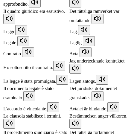
approfondito.
Il quadro giuridico era esaustivo.
Det rättsliga ramverket var
omfattande.
Legge
Lag.
Legale.
Laglig.
Contratto.
Avtal
Jag undertecknade kontraktet.
Ho sottoscritto il contratto.
La legge è stata promulgata.
Lagen antogs.
Il documento legale è stato
Det juridiska dokumentet
esaminato.
granskades.
L'accordo è vincolante.
Avtalet är bindande.
La clausola stabilisce i termini.
Bestämmelsen anger villkoren.
Il procedimento giudiziario è stato
Det rättsliga förfarandet