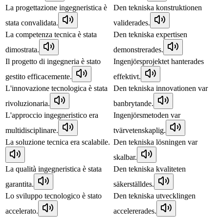
La progettazione ingegneristica è
Den tekniska konstruktionen
stata convalidata.
validerades.
La competenza tecnica è stata
Den tekniska expertisen
dimostrata.
demonstrerades.
Il progetto di ingegneria è stato
Ingenjörsprojektet hanterades
gestito efficacemente.
effektivt.
L'innovazione tecnologica è stata
Den tekniska innovationen var
rivoluzionaria.
banbrytande.
L'approccio ingegneristico era
Ingenjörsmetoden var
multidisciplinare.
tvärvetenskaplig.
La soluzione tecnica era scalabile.
Den tekniska lösningen var
skalbar.
La qualità ingegneristica è stata
Den tekniska kvaliteten
garantita.
säkerställdes.
Lo sviluppo tecnologico è stato
Den tekniska utvecklingen
accelerato.
accelererades.