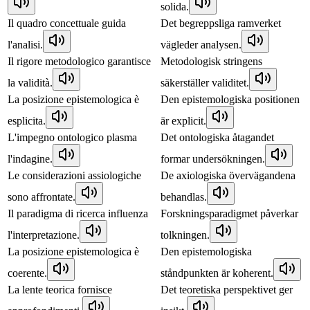
solida.
Il quadro concettuale guida
Det begreppsliga ramverket
l'analisi.
vägleder analysen.
Il rigore metodologico garantisce
Metodologisk stringens
la validità.
säkerställer validitet.
La posizione epistemologica è
Den epistemologiska positionen
esplicita.
är explicit.
L'impegno ontologico plasma
Det ontologiska åtagandet
l'indagine.
formar undersökningen.
Le considerazioni assiologiche
De axiologiska övervägandena
sono affrontate.
behandlas.
Il paradigma di ricerca influenza
Forskningsparadigmet påverkar
l'interpretazione.
tolkningen.
La posizione epistemologica è
Den epistemologiska
coerente.
ståndpunkten är koherent.
La lente teorica fornisce
Det teoretiska perspektivet ger