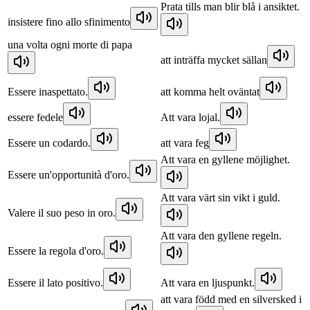
Prata tills man blir blå i ansiktet.
insistere fino allo sfinimento
una volta ogni morte di papa
att inträffa mycket sällan
Essere inaspettato.
att komma helt oväntat
essere fedele
Att vara lojal.
Essere un codardo.
att vara feg
Att vara en gyllene möjlighet.
Essere un'opportunità d'oro.
Att vara värt sin vikt i guld.
Valere il suo peso in oro.
Att vara den gyllene regeln.
Essere la regola d'oro.
Essere il lato positivo.
Att vara en ljuspunkt.
att vara född med en silversked i