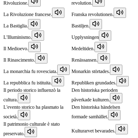
Rivoluzione.
revolution.
La Rivoluzione francese.
Franska revolutionen.
La Bastiglia.
Bastiljen.
L'Illuminismo.
Upplysningen
Il Medioevo.
Medeltiden.
Il Rinascimento.
Renässansen.
La monarchia fu rovesciata.
Monarkin störtades.
La repubblica fu istituita.
Republiken grundades.
Il periodo storico influenzò la
Den historiska perioden
cultura.
påverkade kulturen.
L'evento storico ha plasmato la
Den historiska händelsen
società.
formade samhället.
Il patrimonio culturale è stato
Kulturarvet bevarades.
preservato.