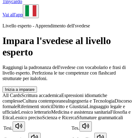
Tinycardo
Vai all'app
Livello esperto - Apprendimento dell'svedese
Impara l'svedese al livello
esperto
Raggiungi la padronanza dell'svedese con vocabolario e frasi di
livello esperto. Perfeziona le tue competenze con flashcard
strutturate per italofoni.
Inizia a imparare
All Cards
Scrittura accademica
Espressioni idiomatiche
complesse
Cultura contemporanea
Ingegneria e Tecnologia
Discorso
formale
Riferimenti storici
Diritto e Giustizia
Linguaggio legale e
ufficiale
Lessico letterario
Medicina e assistenza sanitaria
Filosofia e
Etica
Lessico preciso
Scienza e Ricerca
Sfumature grammaticali
Tesi.
Tes.