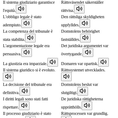
Il sistema giudiziario garantisce
Rättsväsendet säkerställer
l'equità.
rättvisa.
L'obbligo legale è stato
Den rättsliga skyldigheten
adempiuto.
uppfylldes.
La competenza del tribunale è
Domstolens behörighet
stata stabilita.
fastställdes.
L'argomentazione legale era
Det juridiska argumentet var
persuasiva.
övertygande.
La giustizia era imparziale.
Domaren var opartisk.
Il sistema giuridico si è evoluto.
Rättssystemet utvecklades.
La decisione del tribunale era
Domstolens beslut var
definitiva.
slutgiltigt.
I diritti legali sono stati fatti
De juridiska rättigheterna
rispettare.
upprätthölls.
Il processo giudiziario è stato
Rättsprocessen var grundlig.