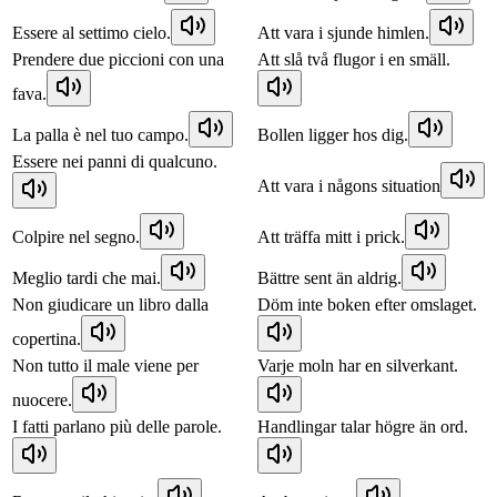
Essere al settimo cielo.
Att vara i sjunde himlen.
Prendere due piccioni con una
Att slå två flugor i en smäll.
fava.
La palla è nel tuo campo.
Bollen ligger hos dig.
Essere nei panni di qualcuno.
Att vara i någons situation
Colpire nel segno.
Att träffa mitt i prick.
Meglio tardi che mai.
Bättre sent än aldrig.
Non giudicare un libro dalla
Döm inte boken efter omslaget.
copertina.
Non tutto il male viene per
Varje moln har en silverkant.
nuocere.
I fatti parlano più delle parole.
Handlingar talar högre än ord.