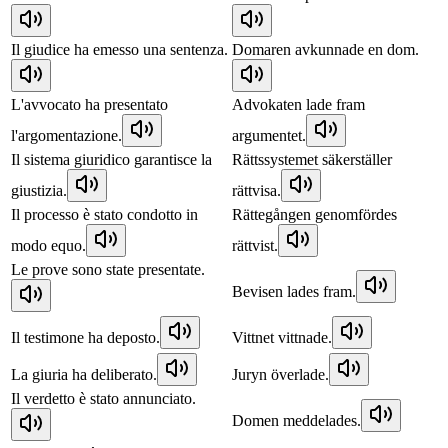
Il giudice ha emesso una sentenza.
Domaren avkunnade en dom.
L'avvocato ha presentato
Advokaten lade fram
l'argomentazione.
argumentet.
Il sistema giuridico garantisce la
Rättssystemet säkerställer
giustizia.
rättvisa.
Il processo è stato condotto in
Rättegången genomfördes
modo equo.
rättvist.
Le prove sono state presentate.
Bevisen lades fram.
Il testimone ha deposto.
Vittnet vittnade.
La giuria ha deliberato.
Juryn överlade.
Il verdetto è stato annunciato.
Domen meddelades.