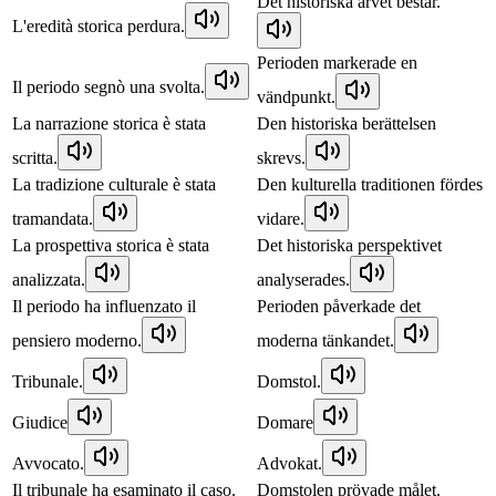
Det historiska arvet består.
L'eredità storica perdura.
Perioden markerade en
Il periodo segnò una svolta.
vändpunkt.
La narrazione storica è stata
Den historiska berättelsen
scritta.
skrevs.
La tradizione culturale è stata
Den kulturella traditionen fördes
tramandata.
vidare.
La prospettiva storica è stata
Det historiska perspektivet
analizzata.
analyserades.
Il periodo ha influenzato il
Perioden påverkade det
pensiero moderno.
moderna tänkandet.
Tribunale.
Domstol.
Giudice
Domare
Avvocato.
Advokat.
Il tribunale ha esaminato il caso.
Domstolen prövade målet.