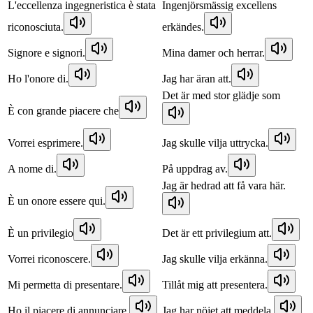
L'eccellenza ingegneristica è stata
Ingenjörsmässig excellens
riconosciuta.
erkändes.
Signore e signori.
Mina damer och herrar.
Ho l'onore di.
Jag har äran att.
Det är med stor glädje som
È con grande piacere che
Vorrei esprimere.
Jag skulle vilja uttrycka.
A nome di.
På uppdrag av.
Jag är hedrad att få vara här.
È un onore essere qui.
È un privilegio
Det är ett privilegium att.
Vorrei riconoscere.
Jag skulle vilja erkänna.
Mi permetta di presentare.
Tillåt mig att presentera.
Ho il piacere di annunciare.
Jag har nöjet att meddela.