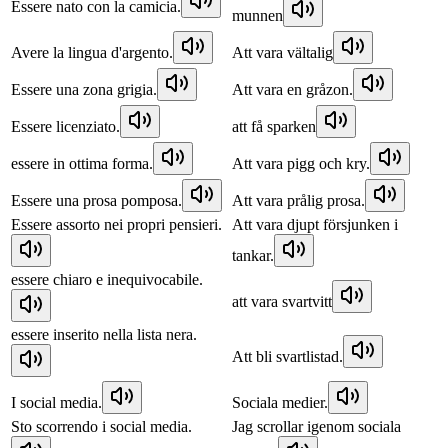
Essere nato con la camicia.
munnen
Avere la lingua d'argento.
Att vara vältalig
Essere una zona grigia.
Att vara en gråzon.
Essere licenziato.
att få sparken
essere in ottima forma.
Att vara pigg och kry.
Essere una prosa pomposa.
Att vara prålig prosa.
Essere assorto nei propri pensieri.
Att vara djupt försjunken i
tankar.
essere chiaro e inequivocabile.
att vara svartvitt
essere inserito nella lista nera.
Att bli svartlistad.
I social media.
Sociala medier.
Sto scorrendo i social media.
Jag scrollar igenom sociala