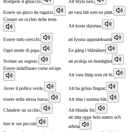
Rompere il ghiaccio.
Att bryta isen.
Essere un gioco da ragazzi.
att vara lätt som en plätt.
Costare un occhio della testa.
Att kosta skjortan.
Essere tutto orecchi.
att lyssna uppmärksamt
Ogni morte di papa.
En gång i blåmånen
Svelare un segreto.
att avslöja en hemlighet
Essere indaffarato come un'ape.
Att vara flitig som ett bi.
Avere il pollice verde.
Att ha gröna fingrar.
essere nella stessa barca.
Att sitta i samma båt.
Chiudere un occhio.
Att blunda för.
att sitta uppe hela natten och
fare le ore piccole
arbeta