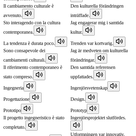
Il cambiamento culturale è
Den kulturella förändringen
avvenuto.
inträffade.
Sto interagendo con la cultura
Jag engagerar mig i samtida
contemporanea.
kultur.
La tendenza è durata poco.
Trenden var kortvarig.
Sono consapevole dei
Jag är medveten om kulturella
cambiamenti culturali.
förändringar.
Il riferimento contemporaneo è
Den samtida referensen
stato compreso.
uppfattades.
Ingegneria
Ingenjörsvetenskap
Progettazione
Design.
Prototipo
Prototyp
Il progetto ingegneristico è stato
Ingenjörsprojektet slutfördes.
completato.
Utformningen var innovativ.