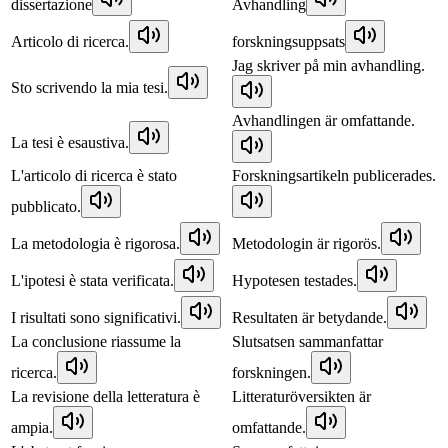
dissertazione
Avhandling
Articolo di ricerca.
forskningsuppsats
Jag skriver på min avhandling.
Sto scrivendo la mia tesi.
Avhandlingen är omfattande.
La tesi è esaustiva.
L'articolo di ricerca è stato
Forskningsartikeln publicerades.
pubblicato.
La metodologia è rigorosa.
Metodologin är rigorös.
L'ipotesi è stata verificata.
Hypotesen testades.
I risultati sono significativi.
Resultaten är betydande.
La conclusione riassume la
Slutsatsen sammanfattar
ricerca.
forskningen.
La revisione della letteratura è
Litteraturöversikten är
ampia.
omfattande.