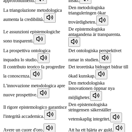
approfondimenti.
insikt.
Den metodologiska
La triangolazione metodologica
trianguleringen ökar
aumenta la credibilità.
trovärdigheten.
De epistemologiska
Le assunzioni epistemologiche
antagandena är transparenta.
sono trasparenti.
La prospettiva ontologica
Det ontologiska perspektivet
inquadra lo studio.
ramar in studien.
Il contributo teorico fa progredire
Det teoretiska bidraget bidrar till
la conoscenza.
ökad kunskap.
Den metodologiska
L'innovazione metodologica apre
innovationen öppnar nya
nuove prospettive.
möjligheter.
Den epistemologiska
Il rigore epistemologico garantisce
stringensen säkerställer
l'integrità accademica.
vetenskaplig integritet.
Avere un cuore d'oro.
Att ha ett hjärta av guld.