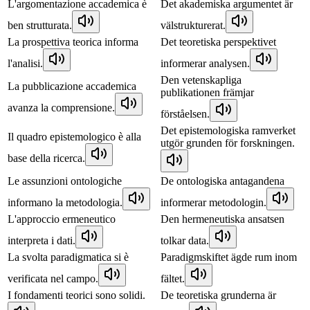
L'argomentazione accademica è
Det akademiska argumentet är
ben strutturata.
välstrukturerat.
La prospettiva teorica informa
Det teoretiska perspektivet
l'analisi.
informerar analysen.
Den vetenskapliga
La pubblicazione accademica
publikationen främjar
avanza la comprensione.
förståelsen.
Det epistemologiska ramverket
Il quadro epistemologico è alla
utgör grunden för forskningen.
base della ricerca.
Le assunzioni ontologiche
De ontologiska antagandena
informano la metodologia.
informerar metodologin.
L'approccio ermeneutico
Den hermeneutiska ansatsen
interpreta i dati.
tolkar data.
La svolta paradigmatica si è
Paradigmskiftet ägde rum inom
verificata nel campo.
fältet.
I fondamenti teorici sono solidi.
De teoretiska grunderna är