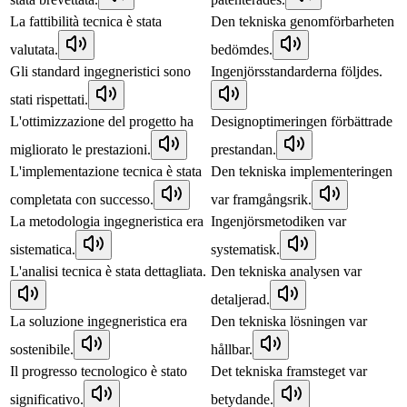
La fattibilità tecnica è stata
Den tekniska genomförbarheten
valutata.
bedömdes.
Gli standard ingegneristici sono
Ingenjörsstandarderna följdes.
stati rispettati.
L'ottimizzazione del progetto ha
Designoptimeringen förbättrade
migliorato le prestazioni.
prestandan.
L'implementazione tecnica è stata
Den tekniska implementeringen
completata con successo.
var framgångsrik.
La metodologia ingegneristica era
Ingenjörsmetodiken var
sistematica.
systematisk.
L'analisi tecnica è stata dettagliata.
Den tekniska analysen var
detaljerad.
La soluzione ingegneristica era
Den tekniska lösningen var
sostenibile.
hållbar.
Il progresso tecnologico è stato
Det tekniska framsteget var
significativo.
betydande.