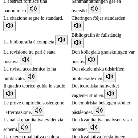
L'abstract fornisce una
Sammanfattningen ger en
panoramica.
översikt.
La citazione segue lo standard.
Citeringen följer standarden.
Bibliografin är fullständig.
La bibliografia è completa.
La revisione tra pari è stata
Den kollegiala granskningen var
positiva.
positiv.
La rivista accademica lo ha
Den akademiska tidskriften
pubblicato.
publicerade den.
Il quadro teorico guida lo studio.
Det teoretiska ramverket
vägleder studien.
Le prove empiriche sostengono
De empiriska beläggen stödjer
l'affermazione.
påståendet.
L'analisi quantitativa evidenzia
Den kvantitativa analysen visar
schemi.
mönster.
La ricerca qualitativa esplora
Den kvalitativa forskningen