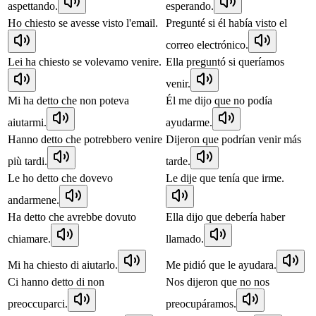
aspettando.
esperando.
Ho chiesto se avesse visto l'email.
Pregunté si él había visto el
correo electrónico.
Lei ha chiesto se volevamo venire.
Ella preguntó si queríamos
venir.
Mi ha detto che non poteva
Él me dijo que no podía
aiutarmi.
ayudarme.
Hanno detto che potrebbero venire
Dijeron que podrían venir más
più tardi.
tarde.
Le ho detto che dovevo
Le dije que tenía que irme.
andarmene.
Ha detto che avrebbe dovuto
Ella dijo que debería haber
chiamare.
llamado.
Mi ha chiesto di aiutarlo.
Me pidió que le ayudara.
Ci hanno detto di non
Nos dijeron que no nos
preoccuparci.
preocupáramos.