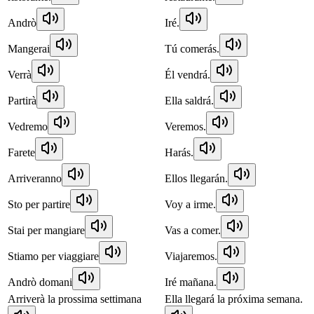
Andrò
Iré.
Mangerai
Tú comerás.
Verrà
Él vendrá.
Partirà
Ella saldrá.
Vedremo
Veremos.
Farete
Harás.
Arriveranno
Ellos llegarán.
Sto per partire
Voy a irme.
Stai per mangiare
Vas a comer.
Stiamo per viaggiare
Viajaremos.
Andrò domani
Iré mañana.
Arriverà la prossima settimana
Ella llegará la próxima semana.