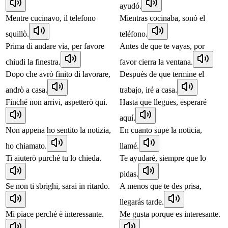
ayudó.
Mentre cucinavo, il telefono
Mientras cocinaba, sonó el
squillò.
teléfono.
Prima di andare via, per favore
Antes de que te vayas, por
chiudi la finestra.
favor cierra la ventana.
Dopo che avrò finito di lavorare,
Después de que termine el
andrò a casa.
trabajo, iré a casa.
Finché non arrivi, aspetterò qui.
Hasta que llegues, esperaré
aquí.
Non appena ho sentito la notizia,
En cuanto supe la noticia,
ho chiamato.
llamé.
Ti aiuterò purché tu lo chieda.
Te ayudaré, siempre que lo
pidas.
Se non ti sbrighi, sarai in ritardo.
A menos que te des prisa,
llegarás tarde.
Mi piace perché è interessante.
Me gusta porque es interesante.