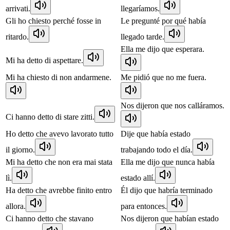
arrivati.
llegaríamos.
Gli ho chiesto perché fosse in
Le pregunté por qué había
ritardo.
llegado tarde.
Ella me dijo que esperara.
Mi ha detto di aspettare.
Mi ha chiesto di non andarmene.
Me pidió que no me fuera.
Nos dijeron que nos calláramos.
Ci hanno detto di stare zitti.
Ho detto che avevo lavorato tutto
Dije que había estado
il giorno.
trabajando todo el día.
Mi ha detto che non era mai stata
Ella me dijo que nunca había
lì.
estado allí.
Ha detto che avrebbe finito entro
Él dijo que habría terminado
allora.
para entonces.
Ci hanno detto che stavano
Nos dijeron que habían estado