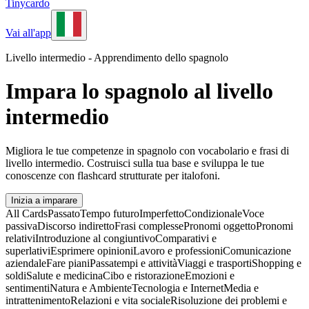
Tinycardo
Vai all'app
Livello intermedio - Apprendimento dello spagnolo
Impara lo spagnolo al livello
intermedio
Migliora le tue competenze in spagnolo con vocabolario e frasi di
livello intermedio. Costruisci sulla tua base e sviluppa le tue
conoscenze con flashcard strutturate per italofoni.
Inizia a imparare
All Cards
Passato
Tempo futuro
Imperfetto
Condizionale
Voce
passiva
Discorso indiretto
Frasi complesse
Pronomi oggetto
Pronomi
relativi
Introduzione al congiuntivo
Comparativi e
superlativi
Esprimere opinioni
Lavoro e professioni
Comunicazione
aziendale
Fare piani
Passatempi e attività
Viaggi e trasporti
Shopping e
soldi
Salute e medicina
Cibo e ristorazione
Emozioni e
sentimenti
Natura e Ambiente
Tecnologia e Internet
Media e
intrattenimento
Relazioni e vita sociale
Risoluzione dei problemi e