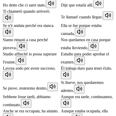
Ho detto che ci sarei stato.
Dije que estaría allí.
Ti chiamerò quando arriverò.
Te llamaré cuando llegue.
Se n'è andata perché era stanca.
Ella se fue porque estaba
cansada.
Siamo rimasti a casa perché
Nos quedamos en casa porque
pioveva.
estaba lloviendo.
Studio affinché io possa superare
Estudio para poder aprobar el
l'esame.
examen.
Lavora sodo per avere successo.
Él trabaja duro para tener éxito.
Si llueve, nos quedaremos
Se piove, resteremo dentro.
adentro.
Sebbene fosse tardi, abbiamo
Aunque era tarde, continuamos.
continuato.
Anche se era occupata, ha aiutato.
Aunque estaba ocupada, ella