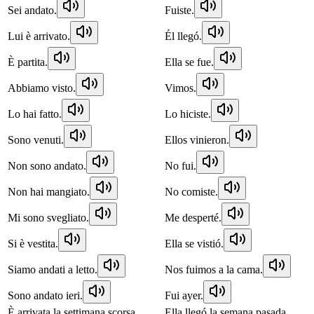
Sei andato.
Fuiste.
Lui è arrivato.
Él llegó.
È partita.
Ella se fue.
Abbiamo visto.
Vimos.
Lo hai fatto.
Lo hiciste.
Sono venuti.
Ellos vinieron.
Non sono andato.
No fui.
Non hai mangiato.
No comiste.
Mi sono svegliato.
Me desperté.
Si è vestita.
Ella se vistió.
Siamo andati a letto.
Nos fuimos a la cama.
Sono andato ieri.
Fui ayer.
È arrivata la settimana scorsa.
Ella llegó la semana pasada.