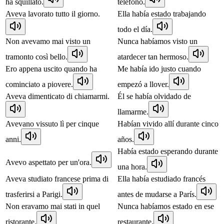
ha squillato.
teléfono.
Aveva lavorato tutto il giorno.
Ella había estado trabajando
todo el día.
Non avevamo mai visto un
Nunca habíamos visto un
tramonto così bello.
atardecer tan hermoso.
Ero appena uscito quando ha
Me había ido justo cuando
cominciato a piovere.
empezó a llover.
Aveva dimenticato di chiamarmi.
Él se había olvidado de
llamarme.
Avevano vissuto lì per cinque
Habían vivido allí durante cinco
anni.
años.
Había estado esperando durante
Avevo aspettato per un'ora.
una hora.
Aveva studiato francese prima di
Ella había estudiado francés
trasferirsi a Parigi.
antes de mudarse a París.
Non eravamo mai stati in quel
Nunca habíamos estado en ese
ristorante.
restaurante.