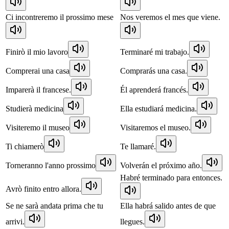
Ci incontreremo il prossimo mese
Nos veremos el mes que viene.
Finirò il mio lavoro
Terminaré mi trabajo.
Comprerai una casa
Comprarás una casa.
Imparerà il francese.
Él aprenderá francés.
Studierà medicina
Ella estudiará medicina.
Visiteremo il museo
Visitaremos el museo.
Ti chiamerò
Te llamaré.
Torneranno l'anno prossimo
Volverán el próximo año.
Habré terminado para entonces.
Avrò finito entro allora.
Se ne sarà andata prima che tu
Ella habrá salido antes de que
arrivi.
llegues.