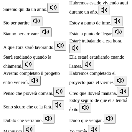
Habremos estado viviendo aquí
Saremo qui da un anno.
durante un año.
Sto per partire.
Estoy a punto de irme.
Stanno per arrivare.
Están a punto de llegar.
Estaré trabajando a esa hora.
A quell'ora starò lavorando.
Starà studiando quando la
Ella estará estudiando cuando
chiamerai.
llames.
Avremo completato il progetto
Habremos completado el
entro venerdì.
proyecto para el viernes.
Penso che pioverà domani.
Creo que lloverá mañana.
Estoy seguro de que ella tendrá
Sono sicuro che ce la farà.
éxito.
Dubito che verranno.
Dudo que vengan.
Mangiavo.
Yo comía.