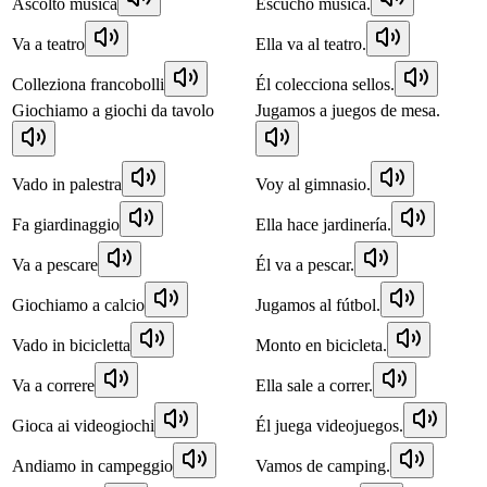
Ascolto musica
Escucho música.
Va a teatro
Ella va al teatro.
Colleziona francobolli
Él colecciona sellos.
Giochiamo a giochi da tavolo
Jugamos a juegos de mesa.
Vado in palestra
Voy al gimnasio.
Fa giardinaggio
Ella hace jardinería.
Va a pescare
Él va a pescar.
Giochiamo a calcio
Jugamos al fútbol.
Vado in bicicletta
Monto en bicicleta.
Va a correre
Ella sale a correr.
Gioca ai videogiochi
Él juega videojuegos.
Andiamo in campeggio
Vamos de camping.