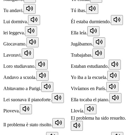
Tu andavi.
Tú ibas.
Lui dormiva.
Él estaba durmiendo.
lei leggeva.
Ella leía.
Giocavamo.
Jugábamos.
Lavoravi.
Trabajabas.
Loro studiavano.
Estaban estudiando.
Andavo a scuola.
Yo iba a la escuela.
Abitavamo a Parigi.
Vivíamos en París.
Lei suonava il pianoforte.
Ella tocaba el piano.
Pioveva.
Llovía.
El problema ha sido resuelto.
Il problema è stato risolto.