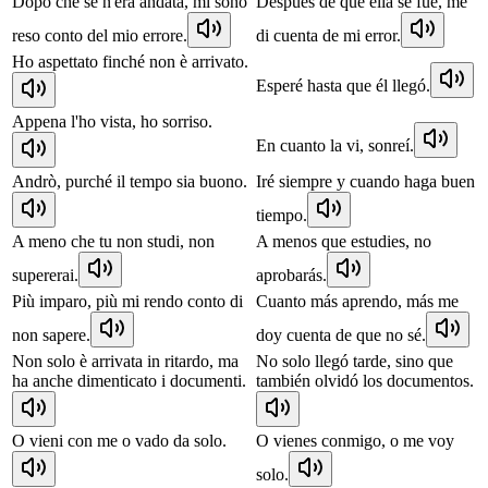
Dopo che se n'era andata, mi sono
Después de que ella se fue, me
reso conto del mio errore.
di cuenta de mi error.
Ho aspettato finché non è arrivato.
Esperé hasta que él llegó.
Appena l'ho vista, ho sorriso.
En cuanto la vi, sonreí.
Andrò, purché il tempo sia buono.
Iré siempre y cuando haga buen
tiempo.
A meno che tu non studi, non
A menos que estudies, no
supererai.
aprobarás.
Più imparo, più mi rendo conto di
Cuanto más aprendo, más me
non sapere.
doy cuenta de que no sé.
Non solo è arrivata in ritardo, ma
No solo llegó tarde, sino que
ha anche dimenticato i documenti.
también olvidó los documentos.
O vieni con me o vado da solo.
O vienes conmigo, o me voy
solo.