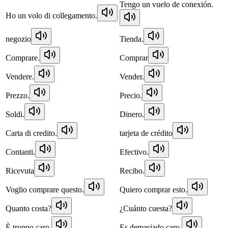
Tengo un vuelo de conexión.
Ho un volo di collegamento.
negozio
Tienda.
Comprare.
Comprar
Vendere.
Vender.
Prezzo.
Precio.
Soldi.
Dinero.
Carta di credito.
tarjeta de crédito
Contanti.
Efectivo.
Ricevuta
Recibo.
Voglio comprare questo.
Quiero comprar esto.
Quanto costa?
¿Cuánto cuesta?
È troppo caro.
Es demasiado caro.