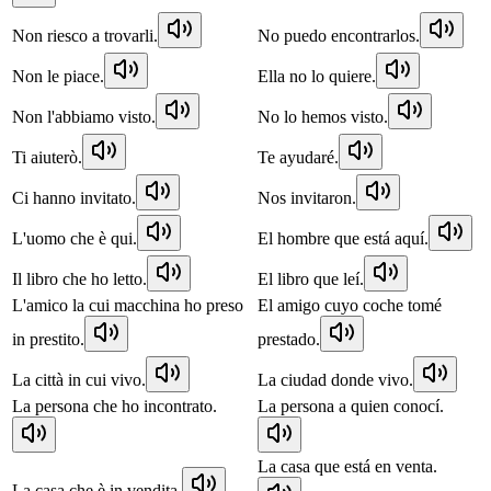
Non riesco a trovarli.
No puedo encontrarlos.
Non le piace.
Ella no lo quiere.
Non l'abbiamo visto.
No lo hemos visto.
Ti aiuterò.
Te ayudaré.
Ci hanno invitato.
Nos invitaron.
L'uomo che è qui.
El hombre que está aquí.
Il libro che ho letto.
El libro que leí.
L'amico la cui macchina ho preso
El amigo cuyo coche tomé
in prestito.
prestado.
La città in cui vivo.
La ciudad donde vivo.
La persona che ho incontrato.
La persona a quien conocí.
La casa que está en venta.
La casa che è in vendita.