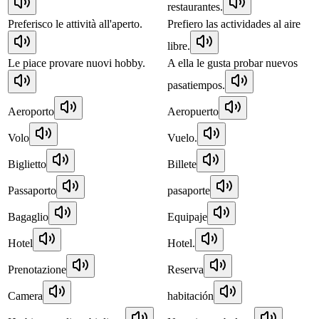
restaurantes.
Preferisco le attività all'aperto.
Prefiero las actividades al aire
libre.
Le piace provare nuovi hobby.
A ella le gusta probar nuevos
pasatiempos.
Aeroporto
Aeropuerto
Volo
Vuelo.
Biglietto
Billete
Passaporto
pasaporte
Bagaglio
Equipaje
Hotel
Hotel.
Prenotazione
Reserva
Camera
habitación