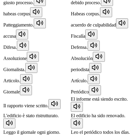
giusto processo.
debido proceso.
habeas corpus
Habeas corpus.
Patteggiamento.
acuerdo de culpabilidad
accusa
Fiscalía
Difesa.
Defensa.
Assoluzione
Absolución
Giornalista.
periodista
Articolo.
Artículo.
Giornale
Periódico
El informe está siendo escrito.
Il rapporto viene scritto.
L'edificio è stato ristrutturato.
El edificio ha sido renovado.
Leggo il giornale ogni giorno.
Leo el periódico todos los días.