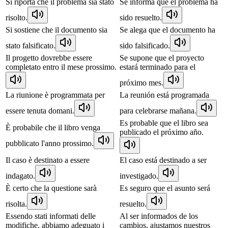
Si riporta che il problema sia stato
Se informa que el problema ha
risolto.
sido resuelto.
Si sostiene che il documento sia
Se alega que el documento ha
stato falsificato.
sido falsificado.
Il progetto dovrebbe essere
Se supone que el proyecto
completato entro il mese prossimo.
estará terminado para el
próximo mes.
La riunione è programmata per
La reunión está programada
essere tenuta domani.
para celebrarse mañana.
Es probable que el libro sea
È probabile che il libro venga
publicado el próximo año.
pubblicato l'anno prossimo.
Il caso è destinato a essere
El caso está destinado a ser
indagato.
investigado.
È certo che la questione sarà
Es seguro que el asunto será
risolta.
resuelto.
Essendo stati informati delle
Al ser informados de los
modifiche, abbiamo adeguato i
cambios, ajustamos nuestros