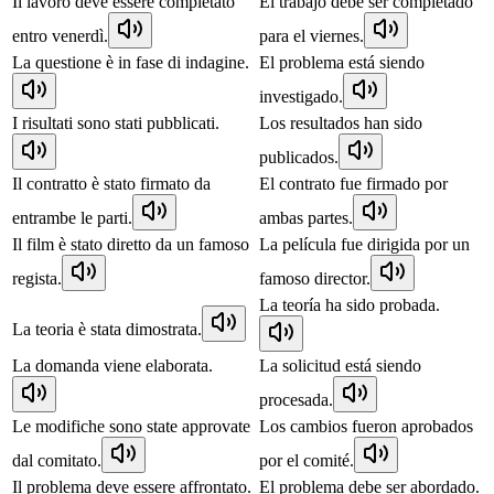
Il lavoro deve essere completato
El trabajo debe ser completado
entro venerdì.
para el viernes.
La questione è in fase di indagine.
El problema está siendo
investigado.
I risultati sono stati pubblicati.
Los resultados han sido
publicados.
Il contratto è stato firmato da
El contrato fue firmado por
entrambe le parti.
ambas partes.
Il film è stato diretto da un famoso
La película fue dirigida por un
regista.
famoso director.
La teoría ha sido probada.
La teoria è stata dimostrata.
La domanda viene elaborata.
La solicitud está siendo
procesada.
Le modifiche sono state approvate
Los cambios fueron aprobados
dal comitato.
por el comité.
Il problema deve essere affrontato.
El problema debe ser abordado.