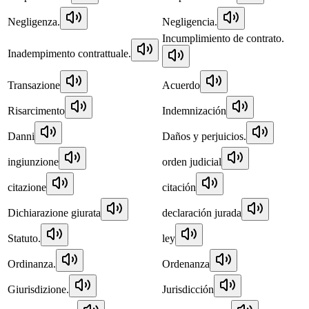
Negligenza.
Negligencia.
Incumplimiento de contrato.
Inadempimento contrattuale.
Transazione
Acuerdo
Risarcimento
Indemnización
Danni
Daños y perjuicios.
ingiunzione
orden judicial
citazione
citación
Dichiarazione giurata
declaración jurada
Statuto.
ley
Ordinanza.
Ordenanza
Giurisdizione.
Jurisdicción