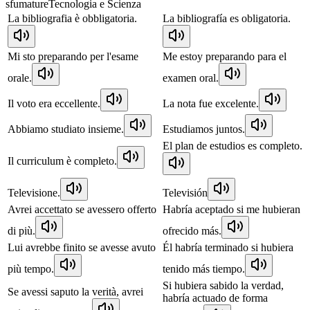
sfumature
Tecnologia e Scienza
La bibliografia è obbligatoria.
La bibliografía es obligatoria.
Mi sto preparando per l'esame
Me estoy preparando para el
orale.
examen oral.
Il voto era eccellente.
La nota fue excelente.
Abbiamo studiato insieme.
Estudiamos juntos.
El plan de estudios es completo.
Il curriculum è completo.
Televisione.
Televisión
Avrei accettato se avessero offerto
Habría aceptado si me hubieran
di più.
ofrecido más.
Lui avrebbe finito se avesse avuto
Él habría terminado si hubiera
più tempo.
tenido más tiempo.
Si hubiera sabido la verdad,
Se avessi saputo la verità, avrei
habría actuado de forma