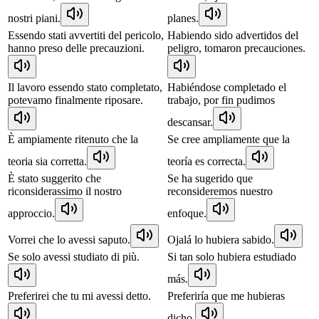
nostri piani.
planes.
Essendo stati avvertiti del pericolo,
Habiendo sido advertidos del
hanno preso delle precauzioni.
peligro, tomaron precauciones.
Il lavoro essendo stato completato,
Habiéndose completado el
potevamo finalmente riposare.
trabajo, por fin pudimos
descansar.
È ampiamente ritenuto che la
Se cree ampliamente que la
teoria sia corretta.
teoría es correcta.
È stato suggerito che
Se ha sugerido que
riconsiderassimo il nostro
reconsideremos nuestro
approccio.
enfoque.
Vorrei che lo avessi saputo.
Ojalá lo hubiera sabido.
Se solo avessi studiato di più.
Si tan solo hubiera estudiado
más.
Preferirei che tu mi avessi detto.
Preferiría que me hubieras
dicho.