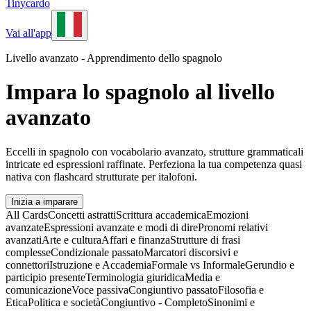
Tinycardo
Vai all'app
Livello avanzato - Apprendimento dello spagnolo
Impara lo spagnolo al livello
avanzato
Eccelli in spagnolo con vocabolario avanzato, strutture grammaticali
intricate ed espressioni raffinate. Perfeziona la tua competenza quasi
nativa con flashcard strutturate per italofoni.
Inizia a imparare
All Cards
Concetti astratti
Scrittura accademica
Emozioni
avanzate
Espressioni avanzate e modi di dire
Pronomi relativi
avanzati
Arte e cultura
Affari e finanza
Strutture di frasi
complesse
Condizionale passato
Marcatori discorsivi e
connettori
Istruzione e Accademia
Formale vs Informale
Gerundio e
participio presente
Terminologia giuridica
Media e
comunicazione
Voce passiva
Congiuntivo passato
Filosofia e
Etica
Politica e società
Congiuntivo - Completo
Sinonimi e