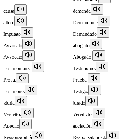
causa
demanda
attore
Demandante
Imputato
Demandado
Avvocato
abogado
Avvocato
Abogado.
Testimonianza
Testimonio.
Prova.
Prueba.
Testimone.
Testigo.
giuria
jurado
Verdetto.
Veredicto.
Appello
apelación
Responsabilità
Responsabilidad.