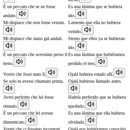
È un peccato che se ne fosse
Es una lástima que se hubiera
andato.
ido.
Mi dispiace che non fosse venuta.
Lamento que ella no hubiera
venido.
Mi dispiace che siano già andati.
Siento que ellos ya se hubieran
ido.
È un peccato che avessimo perso il
Es una lástima que hubiéramos
treno.
perdido el tren.
Vorrei che fossi stato lì.
Ojalá hubiera estado allí.
Se solo tu avessi chiamato prima.
Ojalá hubieras llamado antes.
Avrei preferito che lui fosse
Habría preferido que se hubiera
rimasto.
quedado.
È un peccato che lei avesse
Es una lástima que ella hubiera
dimenticato.
olvidado.
Vorrei che ci fossimo incontrati
Ojalá nos hubiéramos conocido