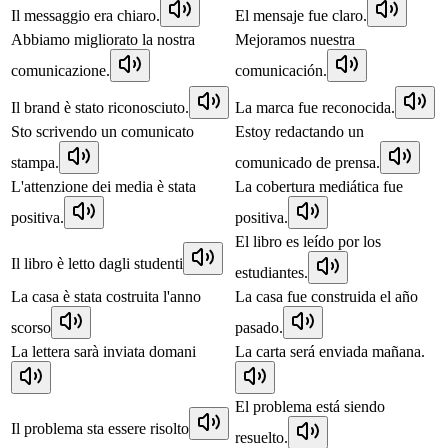
Il messaggio era chiaro.
El mensaje fue claro.
Abbiamo migliorato la nostra
Mejoramos nuestra
comunicazione.
comunicación.
Il brand è stato riconosciuto.
La marca fue reconocida.
Sto scrivendo un comunicato
Estoy redactando un
stampa.
comunicado de prensa.
L'attenzione dei media è stata
La cobertura mediática fue
positiva.
positiva.
El libro es leído por los
Il libro è letto dagli studenti
estudiantes.
La casa è stata costruita l'anno
La casa fue construida el año
scorso
pasado.
La lettera sarà inviata domani
La carta será enviada mañana.
El problema está siendo
Il problema sta essere risolto
resuelto.