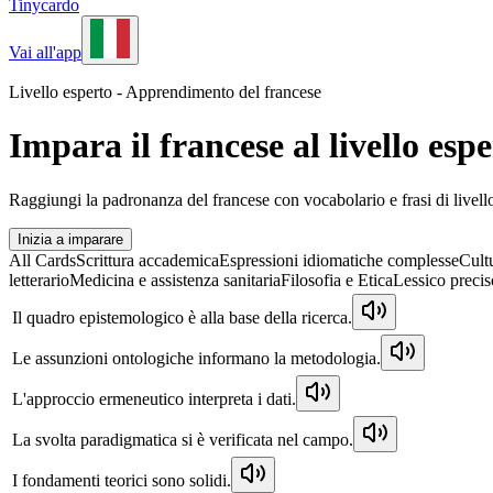
Tinycardo
Vai all'app
Livello esperto - Apprendimento del francese
Impara il francese al livello esp
Raggiungi la padronanza del francese con vocabolario e frasi di livello
Inizia a imparare
All Cards
Scrittura accademica
Espressioni idiomatiche complesse
Cult
letterario
Medicina e assistenza sanitaria
Filosofia e Etica
Lessico precis
Il quadro epistemologico è alla base della ricerca.
Le assunzioni ontologiche informano la metodologia.
L'approccio ermeneutico interpreta i dati.
La svolta paradigmatica si è verificata nel campo.
I fondamenti teorici sono solidi.