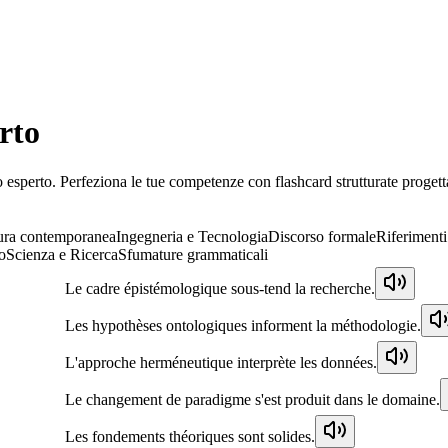
erto
 esperto. Perfeziona le tue competenze con flashcard strutturate progetta
ura contemporanea
Ingegneria e Tecnologia
Discorso formale
Riferimenti 
o
Scienza e Ricerca
Sfumature grammaticali
Le cadre épistémologique sous-tend la recherche.
Les hypothèses ontologiques informent la méthodologie.
L'approche herméneutique interprète les données.
Le changement de paradigme s'est produit dans le domaine.
Les fondements théoriques sont solides.