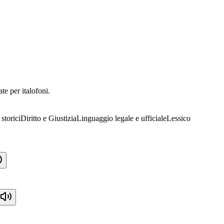
te per italofoni.
storici
Diritto e Giustizia
Linguaggio legale e ufficiale
Lessico