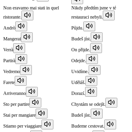
Non eravamo mai stati in quel
Nikdy předtím jsme v té
ristorante.
restauraci nebyli.
Andrò
Půjdu.
Mangerai
Budeš jíst.
Verrà
On přijde.
Partirà
Odejde.
Vedremo
Uvidíme.
Farete
Uděláš.
Arriveranno
Dorazí.
Sto per partire
Chystám se odejít.
Stai per mangiare
Budeš jíst.
Stiamo per viaggiare
Budeme cestovat.