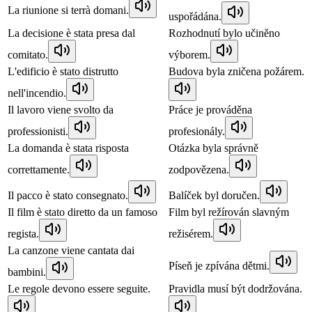
La riunione si terrà domani.
uspořádána.
La decisione è stata presa dal
Rozhodnutí bylo učiněno
comitato.
výborem.
L'edificio è stato distrutto
Budova byla zničena požárem.
nell'incendio.
Il lavoro viene svolto da
Práce je prováděna
professionisti.
profesionály.
La domanda è stata risposta
Otázka byla správně
correttamente.
zodpovězena.
Il pacco è stato consegnato.
Balíček byl doručen.
Il film è stato diretto da un famoso
Film byl režírován slavným
regista.
režisérem.
La canzone viene cantata dai
Píseň je zpívána dětmi.
bambini.
Le regole devono essere seguite.
Pravidla musí být dodržována.