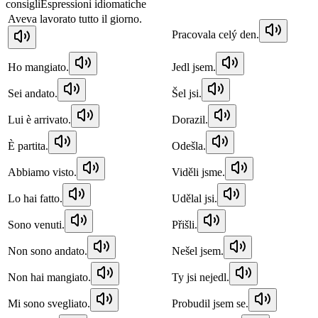
consigli
Espressioni idiomatiche
Aveva lavorato tutto il giorno.
Pracovala celý den.
Ho mangiato.
Jedl jsem.
Sei andato.
Šel jsi.
Lui è arrivato.
Dorazil.
È partita.
Odešla.
Abbiamo visto.
Viděli jsme.
Lo hai fatto.
Udělal jsi.
Sono venuti.
Přišli.
Non sono andato.
Nešel jsem.
Non hai mangiato.
Ty jsi nejedl.
Mi sono svegliato.
Probudil jsem se.