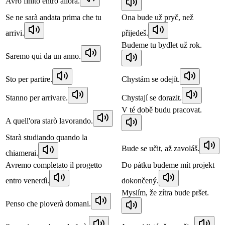
Avrò finito entro allora.
Se ne sarà andata prima che tu
Ona bude už pryč, než
arrivi.
přijedeš.
Budeme tu bydlet už rok.
Saremo qui da un anno.
Sto per partire.
Chystám se odejít.
Stanno per arrivare.
Chystají se dorazit.
V té době budu pracovat.
A quell'ora starò lavorando.
Starà studiando quando la
Bude se učit, až zavoláš.
chiamerai.
Avremo completato il progetto
Do pátku budeme mít projekt
entro venerdì.
dokončený.
Myslím, že zítra bude pršet.
Penso che pioverà domani.