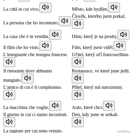
La città in cui vivo.
Město, kde bydlím.
Člověk, kterého jsem potkal.
La persona che ho incontrato.
La casa che è in vendita.
Dům, který je na prodej.
Il film che ho visto.
Film, který jsem viděl.
L'insegnante che insegna francese.
Učitel, který učí francouzštinu.
Il ristorante dove abbiamo
Restaurace, ve které jsme jedli.
mangiato.
L'amico di cui è il compleanno.
Přítel, který má narozeniny.
La macchina che voglio.
Auto, které chci.
Il giorno in cui ci siamo incontrati.
Den, kdy jsme se setkali.
La ragione per cui sono venuto.