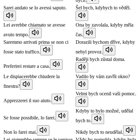
bych.
Sarei andato se lo avessi saputo.
Šel bych, kdybych to věděl.
Lei avrebbe chiamato se avesse
Ona by zavolala, kdyby měla
avuto tempo.
čas.
Saremmo arrivati prima se non ci
Dorazili bychom dříve, kdyby
fosse stato traffico.
nebyl provoz.
Raději bych zůstal doma.
Preferirei restare a casa.
Le dispiacerebbe chiudere la
Vadilo by vám zavřít okno?
finestra?
Velmi bych ocenil vaši pomoc.
Apprezzerei il suo aiuto.
Kdyby to bylo možné, udělal
Se fosse possibile, lo farei.
bych to.
Non lo farei mai.
Nikdy bych to neudělal.
Lei aiuterebbe sempre se le venisse
Vždy by pomohla, kdyby byla