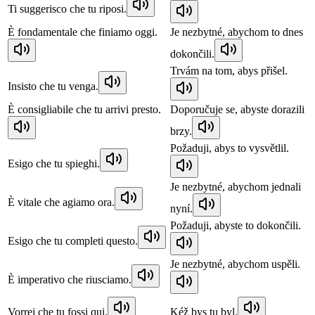
Ti suggerisco che tu riposi.
È fondamentale che finiamo oggi.
Je nezbytné, abychom to dnes
dokončili.
Trvám na tom, abys přišel.
Insisto che tu venga.
È consigliabile che tu arrivi presto.
Doporučuje se, abyste dorazili
brzy.
Požaduji, abys to vysvětlil.
Esigo che tu spieghi.
Je nezbytné, abychom jednali
È vitale che agiamo ora.
nyní.
Požaduji, abyste to dokončili.
Esigo che tu completi questo.
Je nezbytné, abychom uspěli.
È imperativo che riusciamo.
Vorrei che tu fossi qui.
Kéž bys tu byl.