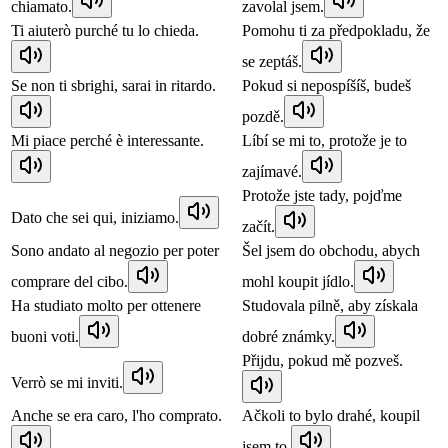
chiamato.
zavolal jsem.
Ti aiuterò purché tu lo chieda.
Pomohu ti za předpokladu, že
se zeptáš.
Se non ti sbrighi, sarai in ritardo.
Pokud si nepospíšíš, budeš
pozdě.
Mi piace perché è interessante.
Líbí se mi to, protože je to
zajímavé.
Protože jste tady, pojďme
Dato che sei qui, iniziamo.
začít.
Sono andato al negozio per poter
Šel jsem do obchodu, abych
comprare del cibo.
mohl koupit jídlo.
Ha studiato molto per ottenere
Studovala pilně, aby získala
buoni voti.
dobré známky.
Přijdu, pokud mě pozveš.
Verrò se mi inviti.
Anche se era caro, l'ho comprato.
Ačkoli to bylo drahé, koupil
jsem to.