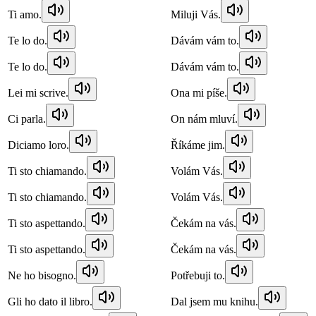
Ti amo.
Miluji Vás.
Te lo do.
Dávám vám to.
Te lo do.
Dávám vám to.
Lei mi scrive.
Ona mi píše.
Ci parla.
On nám mluví.
Diciamo loro.
Říkáme jim.
Ti sto chiamando.
Volám Vás.
Ti sto chiamando.
Volám Vás.
Ti sto aspettando.
Čekám na vás.
Ti sto aspettando.
Čekám na vás.
Ne ho bisogno.
Potřebuji to.
Gli ho dato il libro.
Dal jsem mu knihu.