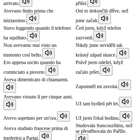
arrivato.
přišel.
Avevano finito prima che
Oni to dokončili dříve, než
iniziassimo.
jsme začali.
Stavo leggendo quando il telefono
Četl jsem, když telefon
ha squillato.
zazvonil.
Non avevamo mai visto un
Nikdy jsme neviděli tak
tramonto così bello.
krásný západ slunce.
Ero appena uscito quando ha
Právě jsem odešel, když
cominciato a piovere.
začalo pršet.
Aveva dimenticato di chiamarmi.
Zapomněl mi zavolat.
Avevano vissuto lì per cinque anni.
Už tam bydleli pět let.
Avevo aspettato per un'ora.
Už jsem čekal hodinu.
Studovala francouzštinu, než
Aveva studiato francese prima di
se přestěhovala do Paříže.
trasferirsi a Parigi.