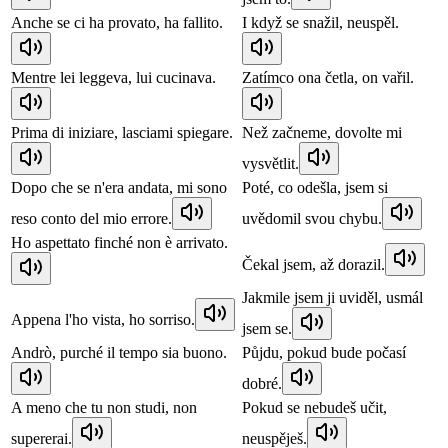
Anche se ci ha provato, ha fallito.
I když se snažil, neuspěl.
Mentre lei leggeva, lui cucinava.
Zatímco ona četla, on vařil.
Prima di iniziare, lasciami spiegare.
Než začneme, dovolte mi
vysvětlit.
Dopo che se n'era andata, mi sono
Poté, co odešla, jsem si
reso conto del mio errore.
uvědomil svou chybu.
Ho aspettato finché non è arrivato.
Čekal jsem, až dorazil.
Jakmile jsem ji uviděl, usmál
Appena l'ho vista, ho sorriso.
jsem se.
Andrò, purché il tempo sia buono.
Půjdu, pokud bude počasí
dobré.
A meno che tu non studi, non
Pokud se nebudeš učit,
supererai.
neuspěješ.