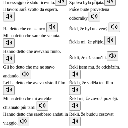
Il messaggio è stato ricevuto.
Zpráva byla přijata.
Il lavoro sarà svolto da esperti.
Práce bude provedena
odborníky.
Ha detto che era stanco.
Řekl, že byl unavený.
Mi ha detto che sarebbe venuta.
Řekla mi, že přijde.
Hanno detto che avevano finito.
Řekli, že už skončili.
Gli ho detto che me ne stavo
Řekl jsem mu, že odcházím.
andando.
Lei ha detto che aveva visto il film.
Řekla, že viděla ten film.
Mi ha detto che mi avrebbe
Řekl mi, že zavolá později.
chiamato più tardi.
Hanno detto che sarebbero andati in
Řekli, že budou cestovat.
viaggio.