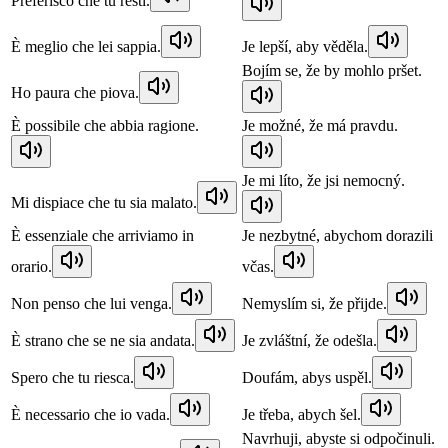
Preferisco che tu resti.
È meglio che lei sappia.
Je lepší, aby věděla.
Bojím se, že by mohlo pršet.
Ho paura che piova.
È possibile che abbia ragione.
Je možné, že má pravdu.
Je mi líto, že jsi nemocný.
Mi dispiace che tu sia malato.
È essenziale che arriviamo in
Je nezbytné, abychom dorazili
orario.
včas.
Non penso che lui venga.
Nemyslím si, že přijde.
È strano che se ne sia andata.
Je zvláštní, že odešla.
Spero che tu riesca.
Doufám, abys uspěl.
È necessario che io vada.
Je třeba, abych šel.
Navrhuji, abyste si odpočinuli.