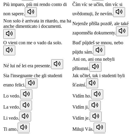
Più imparo, più mi rendo conto di
Čím víc se učím, tím víc si
non sapere.
uvědomuji, že nevím.
Non solo è arrivata in ritardo, ma ha
Nejenže přišla pozdě, ale také
anche dimenticato i documenti.
zapomněla dokumenty.
O vieni con me o vado da solo.
Buď půjdeš se mnou, nebo
půjdu sám.
Ani on, ani ona nebyli
Né lui né lei era presente.
přítomni.
Sia l'insegnante che gli studenti
Jak učitel, tak i studenti byli
erano felici.
šťastní.
Lo vedo.
Vidím ho.
La vedo.
Vidím ji.
Li vedo.
Vidím je.
Ti amo.
Miluji Vás.