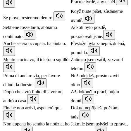
Pracuje tvrdě, aby uspěl.
Když bude pršet, zůstaneme
Se piove, resteremo dentro.
uvnitř.
Sebbene fosse tardi, abbiamo
Ačkoli bylo pozdě,
continuato.
pokračovali jsme.
Anche se era occupata, ha aiutato.
Přestože byla zaneprázdněná,
pomohla.
Mentre cucinavo, il telefono squillò.
Zatímco jsem vařil, zazvonil
telefon.
Prima di andare via, per favore
Než odejdeš, prosím zavři
chiudi la finestra.
okno.
Dopo che avrò finito di lavorare,
Až dokončím práci, půjdu
andrò a casa.
domů.
Finché non arrivi, aspetterò qui.
Dokud nepřijdeš, počkám
tady.
Non appena ho sentito la notizia, ho
Jakmile jsem uslyšel tu zprávu,