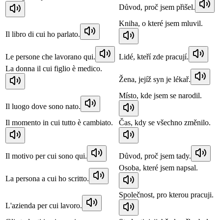
Důvod, proč jsem přišel.
Kniha, o které jsem mluvil.
Il libro di cui ho parlato.
Le persone che lavorano qui.
Lidé, kteří zde pracují.
La donna il cui figlio è medico.
Žena, jejíž syn je lékař.
Místo, kde jsem se narodil.
Il luogo dove sono nato.
Il momento in cui tutto è cambiato.
Čas, kdy se všechno změnilo.
Il motivo per cui sono qui.
Důvod, proč jsem tady.
Osoba, které jsem napsal.
La persona a cui ho scritto.
Společnost, pro kterou pracuji.
L'azienda per cui lavoro.