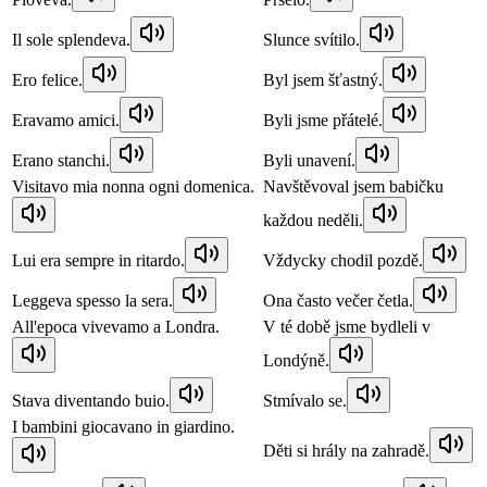
Il sole splendeva.
Slunce svítilo.
Ero felice.
Byl jsem šťastný.
Eravamo amici.
Byli jsme přátelé.
Erano stanchi.
Byli unavení.
Visitavo mia nonna ogni domenica.
Navštěvoval jsem babičku
každou neděli.
Lui era sempre in ritardo.
Vždycky chodil pozdě.
Leggeva spesso la sera.
Ona často večer četla.
All'epoca vivevamo a Londra.
V té době jsme bydleli v
Londýně.
Stava diventando buio.
Stmívalo se.
I bambini giocavano in giardino.
Děti si hrály na zahradě.