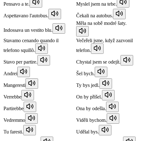
Pensavo a te.
Myslel jsem na tebe.
Aspettavano l'autobus.
Čekali na autobus.
Měla na sobě modré šaty.
Indossava un vestito blu.
Stavamo cenando quando il
Večeřeli jsme, když zazvonil
telefono squillò.
telefon.
Stavo per partire.
Chystal jsem se odejít.
Andrei
Šel bych.
Mangeresti
Ty bys jedl.
Verrebbe
On by přišel.
Partirebbe
Ona by odešla.
Vedremmo
Viděli bychom.
Tu faresti.
Udělal bys.