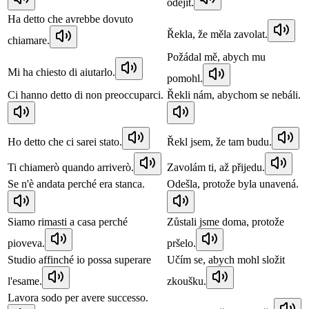
odejít.
Ha detto che avrebbe dovuto
Řekla, že měla zavolat.
chiamare.
Požádal mě, abych mu
Mi ha chiesto di aiutarlo.
pomohl.
Ci hanno detto di non preoccuparci.
Řekli nám, abychom se nebáli.
Ho detto che ci sarei stato.
Řekl jsem, že tam budu.
Ti chiamerò quando arriverò.
Zavolám ti, až přijedu.
Se n'è andata perché era stanca.
Odešla, protože byla unavená.
Siamo rimasti a casa perché
Zůstali jsme doma, protože
pioveva.
pršelo.
Studio affinché io possa superare
Učím se, abych mohl složit
l'esame.
zkoušku.
Lavora sodo per avere successo.