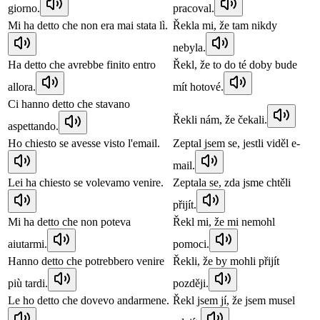
giorno.
pracoval.
Mi ha detto che non era mai stata lì.
Řekla mi, že tam nikdy
nebyla.
Ha detto che avrebbe finito entro
Řekl, že to do té doby bude
allora.
mít hotové.
Ci hanno detto che stavano
Řekli nám, že čekali.
aspettando.
Ho chiesto se avesse visto l'email.
Zeptal jsem se, jestli viděl e-
mail.
Lei ha chiesto se volevamo venire.
Zeptala se, zda jsme chtěli
přijít.
Mi ha detto che non poteva
Řekl mi, že mi nemohl
aiutarmi.
pomoci.
Hanno detto che potrebbero venire
Řekli, že by mohli přijít
più tardi.
později.
Le ho detto che dovevo andarmene.
Řekl jsem jí, že jsem musel