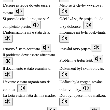
L'errore avrebbe dovuto essere
Mělo se té chyby vyvarovat.
evitato.
Si prevede che il progetto sarà
Očekává se, že projekt bude
completato presto.
brzy dokončen.
L'informazione mi è stata data.
Informace mi byla poskytnuta.
L'invito è stato accettato.
Pozvání bylo přijato.
Il problema deve essere affrontato.
Problém je třeba řešit.
Il documento è stato esaminato.
Dokument byl zkontrolován.
L'evento è stato organizzato da
Událost byla zorganizována
volontari.
dobrovolníky.
La torta è stata fatta da mia madre.
Dort byl upečen mou matkou.