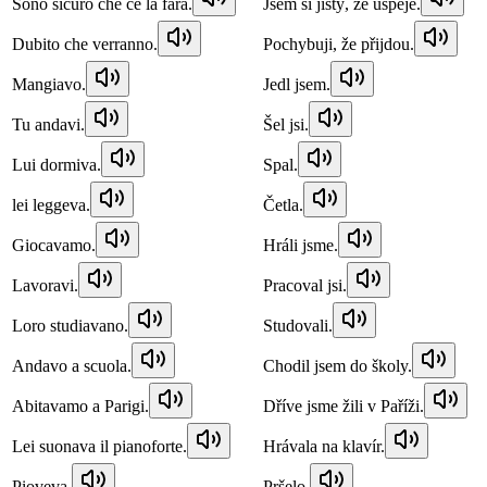
Sono sicuro che ce la farà.
Jsem si jistý, že uspěje.
Dubito che verranno.
Pochybuji, že přijdou.
Mangiavo.
Jedl jsem.
Tu andavi.
Šel jsi.
Lui dormiva.
Spal.
lei leggeva.
Četla.
Giocavamo.
Hráli jsme.
Lavoravi.
Pracoval jsi.
Loro studiavano.
Studovali.
Andavo a scuola.
Chodil jsem do školy.
Abitavamo a Parigi.
Dříve jsme žili v Paříži.
Lei suonava il pianoforte.
Hrávala na klavír.
Pioveva.
Pršelo.