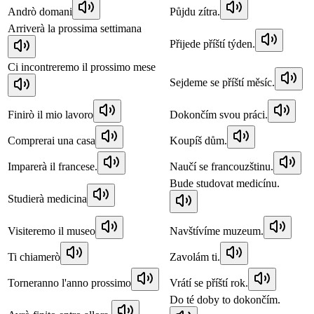
Andrò domani
Půjdu zítra.
Arriverà la prossima settimana
Přijede příští týden.
Ci incontreremo il prossimo mese
Sejdeme se příští měsíc.
Finirò il mio lavoro
Dokončím svou práci.
Comprerai una casa
Koupíš dům.
Imparerà il francese.
Naučí se francouzštinu.
Bude studovat medicínu.
Studierà medicina
Visiteremo il museo
Navštívíme muzeum.
Ti chiamerò
Zavolám ti.
Torneranno l'anno prossimo
Vrátí se příští rok.
Do té doby to dokončím.