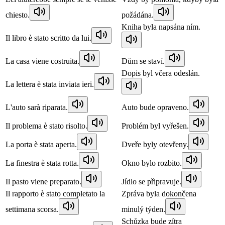
chiesto.
požádána.
Kniha byla napsána ním.
Il libro è stato scritto da lui.
La casa viene costruita.
Dům se staví.
Dopis byl včera odeslán.
La lettera è stata inviata ieri.
L'auto sarà riparata.
Auto bude opraveno.
Il problema è stato risolto.
Problém byl vyřešen.
La porta è stata aperta.
Dveře byly otevřeny.
La finestra è stata rotta.
Okno bylo rozbito.
Il pasto viene preparato.
Jídlo se připravuje.
Il rapporto è stato completato la
Zpráva byla dokončena
settimana scorsa.
minulý týden.
Schůzka bude zítra