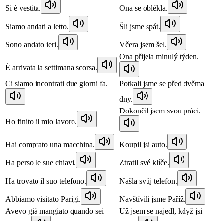
Si è vestita.
Ona se oblékla.
Siamo andati a letto.
Šli jsme spát.
Sono andato ieri.
Včera jsem šel.
Ona přijela minulý týden.
È arrivata la settimana scorsa.
Ci siamo incontrati due giorni fa.
Potkali jsme se před dvěma
dny.
Dokončil jsem svou práci.
Ho finito il mio lavoro.
Hai comprato una macchina.
Koupil jsi auto.
Ha perso le sue chiavi.
Ztratil své klíče.
Ha trovato il suo telefono.
Našla svůj telefon.
Abbiamo visitato Parigi.
Navštívili jsme Paříž.
Avevo già mangiato quando sei
Už jsem se najedl, když jsi