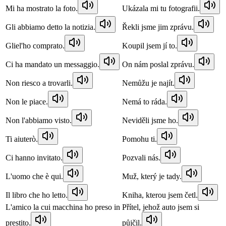
Mi ha mostrato la foto.
Ukázala mi tu fotografii.
Gli abbiamo detto la notizia.
Řekli jsme jim zprávu.
Gliel'ho comprato.
Koupil jsem jí to.
Ci ha mandato un messaggio.
On nám poslal zprávu.
Non riesco a trovarli.
Nemůžu je najít.
Non le piace.
Nemá to ráda.
Non l'abbiamo visto.
Neviděli jsme ho.
Ti aiuterò.
Pomohu ti.
Ci hanno invitato.
Pozvali nás.
L'uomo che è qui.
Muž, který je tady.
Il libro che ho letto.
Kniha, kterou jsem četl.
L'amico la cui macchina ho preso in
Přítel, jehož auto jsem si
prestito.
půjčil.