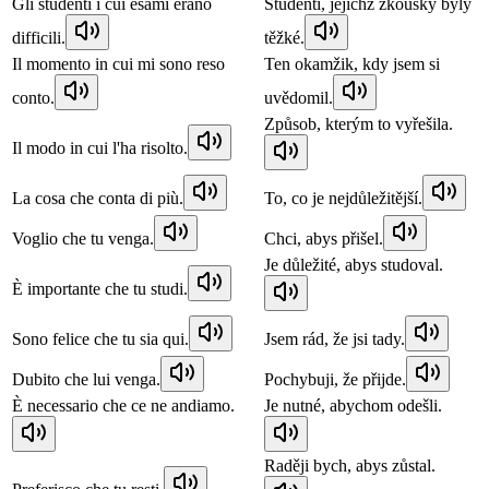
Gli studenti i cui esami erano
Studenti, jejichž zkoušky byly
difficili.
těžké.
Il momento in cui mi sono reso
Ten okamžik, kdy jsem si
conto.
uvědomil.
Způsob, kterým to vyřešila.
Il modo in cui l'ha risolto.
La cosa che conta di più.
To, co je nejdůležitější.
Voglio che tu venga.
Chci, abys přišel.
Je důležité, abys studoval.
È importante che tu studi.
Sono felice che tu sia qui.
Jsem rád, že jsi tady.
Dubito che lui venga.
Pochybuji, že přijde.
È necessario che ce ne andiamo.
Je nutné, abychom odešli.
Raději bych, abys zůstal.