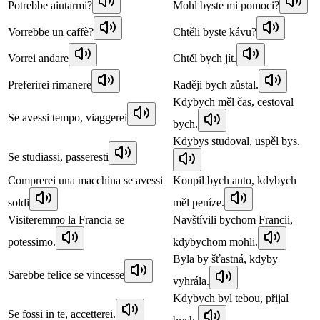
Potrebbe aiutarmi?
Mohl byste mi pomoci?
Vorrebbe un caffè?
Chtěli byste kávu?
Vorrei andare
Chtěl bych jít.
Preferirei rimanere
Raději bych zůstal.
Kdybych měl čas, cestoval
Se avessi tempo, viaggerei
bych.
Kdybys studoval, uspěl bys.
Se studiassi, passeresti
Comprerei una macchina se avessi
Koupil bych auto, kdybych
soldi
měl peníze.
Visiteremmo la Francia se
Navštívili bychom Francii,
potessimo.
kdybychom mohli.
Byla by šťastná, kdyby
Sarebbe felice se vincesse
vyhrála.
Kdybych byl tebou, přijal
Se fossi in te, accetterei.