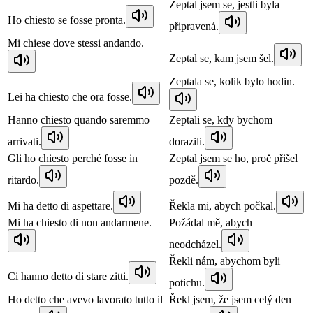
Zeptal jsem se, jestli byla
Ho chiesto se fosse pronta.
připravená.
Mi chiese dove stessi andando.
Zeptal se, kam jsem šel.
Zeptala se, kolik bylo hodin.
Lei ha chiesto che ora fosse.
Hanno chiesto quando saremmo
Zeptali se, kdy bychom
arrivati.
dorazili.
Gli ho chiesto perché fosse in
Zeptal jsem se ho, proč přišel
ritardo.
pozdě.
Mi ha detto di aspettare.
Řekla mi, abych počkal.
Mi ha chiesto di non andarmene.
Požádal mě, abych
neodcházel.
Řekli nám, abychom byli
Ci hanno detto di stare zitti.
potichu.
Ho detto che avevo lavorato tutto il
Řekl jsem, že jsem celý den