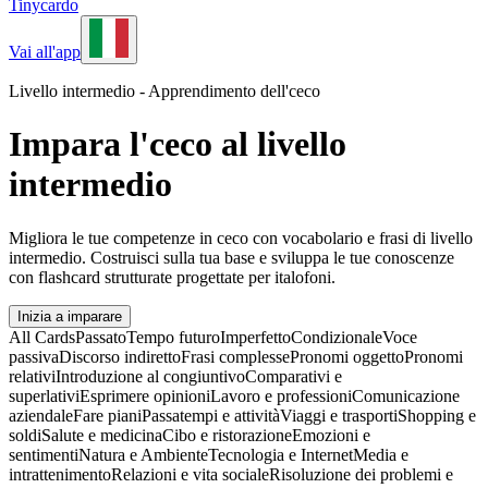
Tinycardo
Vai all'app
Livello intermedio - Apprendimento dell'ceco
Impara l'ceco al livello
intermedio
Migliora le tue competenze in ceco con vocabolario e frasi di livello
intermedio. Costruisci sulla tua base e sviluppa le tue conoscenze
con flashcard strutturate progettate per italofoni.
Inizia a imparare
All Cards
Passato
Tempo futuro
Imperfetto
Condizionale
Voce
passiva
Discorso indiretto
Frasi complesse
Pronomi oggetto
Pronomi
relativi
Introduzione al congiuntivo
Comparativi e
superlativi
Esprimere opinioni
Lavoro e professioni
Comunicazione
aziendale
Fare piani
Passatempi e attività
Viaggi e trasporti
Shopping e
soldi
Salute e medicina
Cibo e ristorazione
Emozioni e
sentimenti
Natura e Ambiente
Tecnologia e Internet
Media e
intrattenimento
Relazioni e vita sociale
Risoluzione dei problemi e