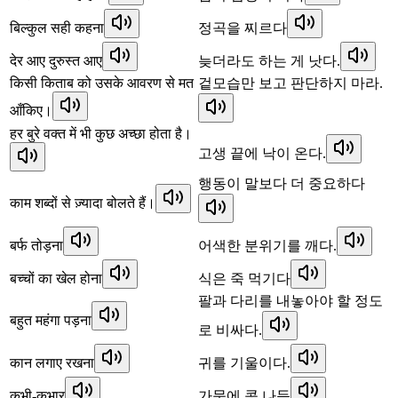
बिल्कुल सही कहना
정곡을 찌르다
देर आए दुरुस्त आए
늦더라도 하는 게 낫다.
किसी किताब को उसके आवरण से मत
겉모습만 보고 판단하지 마라.
आँकिए।
हर बुरे वक्त में भी कुछ अच्छा होता है।
고생 끝에 낙이 온다.
행동이 말보다 더 중요하다
काम शब्दों से ज़्यादा बोलते हैं।
बर्फ तोड़ना
어색한 분위기를 깨다.
बच्चों का खेल होना
식은 죽 먹기다
팔과 다리를 내놓아야 할 정도
बहुत महंगा पड़ना
로 비싸다.
कान लगाए रखना
귀를 기울이다.
कभी-कभार
가뭄에 콩 나듯