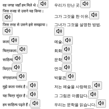
वह जगह जहाँ हम मिले थे।
우리가 만난 곳.
जिस वजह से उसने यह किया।
그가 그것을 한 이유.
जिस तरह से उसने इसे समझाया।
그녀가 그것을 설명한 방법.
कला
예술.
चित्रकला.
회화
साहित्य
문학
थिएटर
연극
संग्रहालय
박물관
मुझे कला पसंद है।
저는 예술을 사랑해요.
यह चित्र सुंदर है।
그 그림은 아름답다.
हम साहित्य पढ़ते हैं।
우리는 문학을 읽습니다.