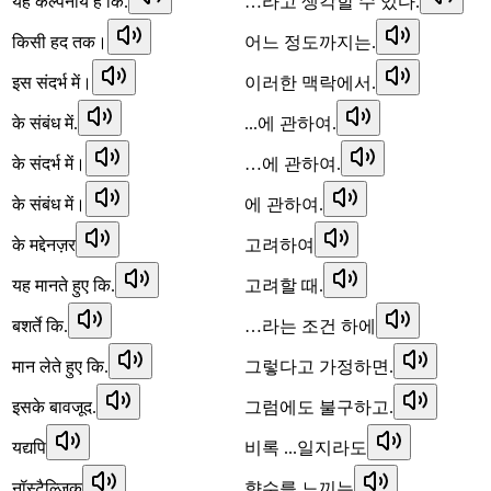
यह कल्पनीय है कि.
…라고 생각할 수 있다.
किसी हद तक।
어느 정도까지는.
इस संदर्भ में।
이러한 맥락에서.
के संबंध में.
...에 관하여.
के संदर्भ में।
…에 관하여.
के संबंध में।
에 관하여.
के मद्देनज़र
고려하여
यह मानते हुए कि.
고려할 때.
बशर्ते कि.
…라는 조건 하에
मान लेते हुए कि.
그렇다고 가정하면.
इसके बावजूद.
그럼에도 불구하고.
यद्यपि
비록 ...일지라도
नॉस्टैल्जिक
향수를 느끼는