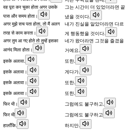
वह पूरा कर चुका होता अगर उसके
그는 시간이 더 있었더라면 끝
पास और समय होता।
냈을 것이다.
अगर मुझे सच पता होता, तो मैं अलग
내가 진실을 알았더라면 다르
तरह से काम करता।
게 행동했을 것이다.
अगर तुम आ गए होते तो तुम्हें इसका
네가 왔더라면 그것을 즐겼을
आनंद मिला होता।
거예요.
इसके अलावा.
또한.
इसके अलावा।
게다가.
इसके अलावा।
또한.
इसके अलावा।
또한.
फिर भी।
그럼에도 불구하고.
फिर भी
그럼에도 불구하고
हालाँकि.
하지만.