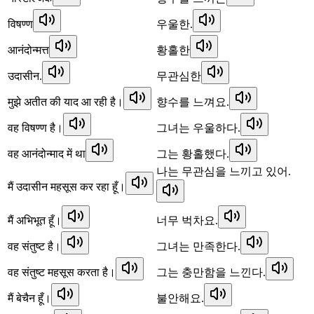
विषण्ण
우울한.
आनंदोन्मत्त
황홀한
उदासीन.
무관심한
मुझे अतीत की याद आ रही है।
향수를 느껴요.
वह विषण्ण है।
그녀는 우울하다.
वह आनंदोन्माद में था
그는 황홀했다.
나는 무관심을 느끼고 있어.
मैं उदासीन महसूस कर रहा हूँ।
मैं अभिभूत हूँ।
너무 벅차요.
वह संतुष्ट है।
그녀는 만족한다.
वह संतुष्ट महसूस करता है।
그는 충만함을 느낀다.
मैं बेचैन हूँ।
불안해요.