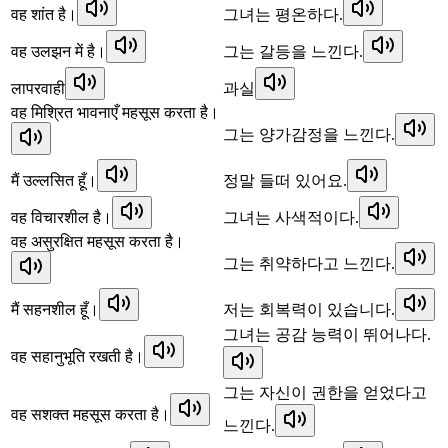
वह शांत है।
그녀는 평온하다.
वह उलझन में है।
그는 갈등을 느낀다.
लापरवाही
과실
वह मिश्रित भावनाएँ महसूस करता है।
그는 양가감정을 느낀다.
मैं उल्लसित हूँ।
정말 들떠 있어요.
वह विचारशील है।
그녀는 사색적이다.
वह असुरक्षित महसूस करता है।
그는 취약하다고 느낀다.
मैं सहनशील हूँ।
저는 회복력이 있습니다.
그녀는 공감 능력이 뛰어나다.
वह सहानुभूति रखती है।
그는 자신이 권한을 얻었다고
वह सशक्त महसूस करता है।
느낀다.