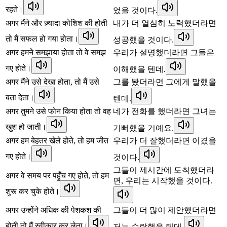
रहते।
었을 것이다.
अगर मैंने और ज़्यादा कोशिश की होती
내가 더 열심히 노력했더라면
तो मैं सफल हो गया होता।
성공했을 것이다.
अगर हमने समझाया होता तो वे समझ
우리가 설명했더라면 그들은
गए होते।
이해했을 텐데.
अगर मैंने उसे देखा होता, तो मैं उसे
그를 봤더라면 그에게 말했을
बता देता।
텐데.
अगर तुमने उसे फोन किया होता तो वह
네가 전화를 했더라면 그녀는
खुश हो जाती।
기뻐했을 거예요.
अगर हम बेहतर खेले होते, तो हम जीत
우리가 더 잘했더라면 이겼을
गए होते।
것이다.
그들이 제시간에 도착했더라
अगर वे समय पर पहुँच गए होते, तो हम
면, 우리는 시작했을 것이다.
शुरू कर चुके होते।
अगर उन्होंने अधिक की पेशकश की
그들이 더 많이 제안했더라면
होती तो मैं स्वीकार कर लेता।
저는 수락했을 텐데.