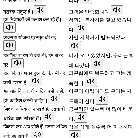
니다.
ग्राहक संतुष्ट है।
고객은 만족합니다.
हम निवेशकों की तलाश कर रहे हैं।
저희는 투자자를 찾고 있습니
다.
व्यवसाय योजना प्रस्तुत की गई।
사업 계획서가 발표되었다.
हालाँकि बारिश हो रही थी, हम बाहर
비가 오고 있었지만, 우리는 밖
गए।
에 나갔다.
हालाँकि वह थका हुआ है, फिर भी वह
피곤함에도 불구하고 그는 계
जारी रखता है।
속한다.
यह चाहे कितना भी कठिन क्यों न हो,
아무리 어렵더라도 우리는 시
हमें कोशिश करनी चाहिए।
도해야 한다.
जितना अधिक आप पढ़ते हैं, उतना ही
공부하면 할수록 더 많이 배운
अधिक आप सीखते हैं।
다.
जितना कम आप सोते हैं, उतना अधिक
잠을 적게 잘수록 더 피곤하다.
थके हुए होते हैं।