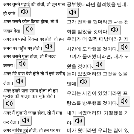
अगर तुमने पढ़ाई की होती, तो तुम पास
공부했더라면 합격했을 텐데.
हो जाते।
अगर उसने फोन किया होता, तो मैं
그가 전화를 했더라면 나는 전
जवाब देता।
화를 받았을 것이다.
अगर हम पहले निकल गए होते, तो हम
우리가 더 일찍 떠났더라면 제
समय पर पहुँच गए होते।
시간에 도착했을 것이다.
अगर उसने पूछा होता, तो मैं मदद
그녀가 물어봤더라면, 내가 도
करता।
왔을 것이다.
अगर मेरे पास पैसे होते तो मैं इसे खरीद
돈이 있었더라면 그것을 샀을
लेता।
텐데.
अगर हमारे पास समय होता तो हम
우리는 시간이 있었더라면 프
फ्रांस की यात्रा कर चुके होते।
랑스를 방문했을 것이다.
अगर मैं तुम्हारी जगह होता, तो मैं मना
내가 너였더라면, 거절했을 거
कर देता।
야.
अगर बारिश हुई होती, तो हम घर पर
비가 왔더라면 우리는 집에 있