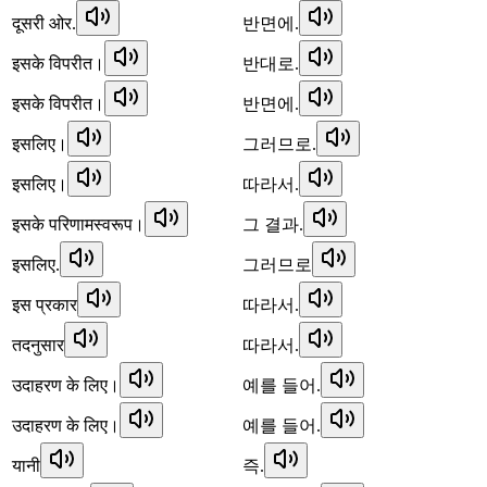
दूसरी ओर.
반면에.
इसके विपरीत।
반대로.
इसके विपरीत।
반면에.
इसलिए।
그러므로.
इसलिए।
따라서.
इसके परिणामस्वरूप।
그 결과.
इसलिए.
그러므로
इस प्रकार
따라서.
तदनुसार
따라서.
उदाहरण के लिए।
예를 들어.
उदाहरण के लिए।
예를 들어.
यानी
즉.