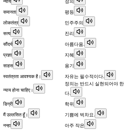
न्याय
정의
समानता
평등
लोकतंत्र
민주주의
सत्य
진리
सौंदर्य
아름다움.
प्रज्ञा
지혜
साहस
용기
स्वतंत्रता आवश्यक है।
자유는 필수적이다.
정의는 반드시 실현되어야 한
न्याय होना चाहिए।
다.
डिग्री
학위
मैं उल्लसित हूँ।
기쁨에 벅차요.
नन्हा
아주 작은