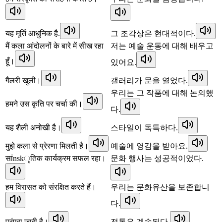
यह मूर्ति आधुनिक है.
그 조각상은 현대적이다.
मैं कला आंदोलनों के बारे में सीख रहा
저는 예술 운동에 대해 배우고
हूँ।
있어요.
गैलरी खुली।
갤러리가 문을 열었다.
우리는 그 작품에 대해 논의했
हमने उस कृति पर चर्चा की।
다.
यह शैली अनोखी है।
스타일이 독특하다.
मुझे कला से प्रेरणा मिलती है।
예술에 영감을 받아요.
सांnskृतिक कार्यक्रम सफल रहा।
문화 행사는 성공적이었다.
हम विरासत को संरक्षित करते हैं।
우리는 문화유산을 보존합니
다.
परंपरा जारी है।
전통은 계속된다.