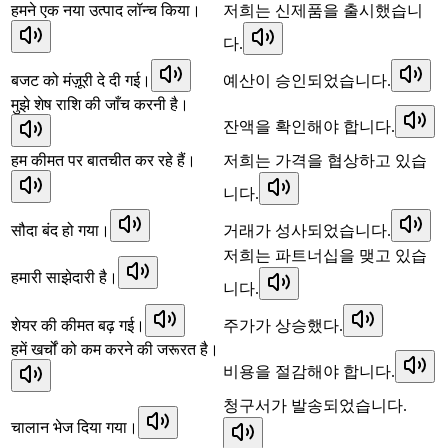
हमने एक नया उत्पाद लॉन्च किया।
저희는 신제품을 출시했습니
다.
बजट को मंज़ूरी दे दी गई।
예산이 승인되었습니다.
मुझे शेष राशि की जाँच करनी है।
잔액을 확인해야 합니다.
हम कीमत पर बातचीत कर रहे हैं।
저희는 가격을 협상하고 있습
니다.
सौदा बंद हो गया।
거래가 성사되었습니다.
저희는 파트너십을 맺고 있습
हमारी साझेदारी है।
니다.
शेयर की कीमत बढ़ गई।
주가가 상승했다.
हमें खर्चों को कम करने की जरूरत है।
비용을 절감해야 합니다.
청구서가 발송되었습니다.
चालान भेज दिया गया।