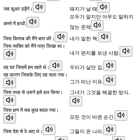
जब सूअर उड़ेंगे।
돼지가 날 때
모두가 알지만 아무도 말하지
कमरे में हाथी.
않는 문제
जिस किताब की मैंने बात की।
내가 말한 책.
जिस व्यक्ति को मैंने पत्र लिखा था।
내가 편지를 보낸 사람.
वह घर जिसमें हम रहते थे।
우리가 살던 집.
वह कारण जिसके लिए वह चला गया।
그가 떠난 이유.
जिस तरह से उसने इसे हल किया।
그녀가 그것을 해결한 방식.
जिस क्षण में सब कुछ बदल गया।
모든 것이 바뀐 순간.
जिस देश से वे आए थे।
그들이 온 나라.