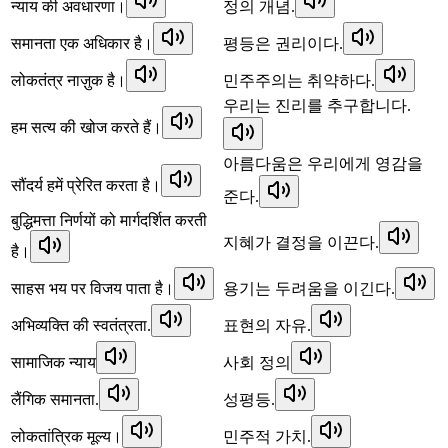
न्याय की अवधारणा।
정의 개념.
समानता एक अधिकार है।
평등은 권리이다.
लोकतंत्र नाज़ुक है।
민주주의는 취약하다.
우리는 진리를 추구합니다.
हम सत्य की खोज करते हैं।
아름다움은 우리에게 영감을
सौंदर्य हमें प्रेरित करता है।
준다.
बुद्धिमत्ता निर्णयों को मार्गदर्शित करती
지혜가 결정을 이끈다.
है।
साहस भय पर विजय पाता है।
용기는 두려움을 이긴다.
अभिव्यक्ति की स्वतंत्रता.
표현의 자유.
सामाजिक न्याय
사회 정의
लैंगिक समानता.
성평등.
लोकतांत्रिक मूल्य।
민주적 가치.