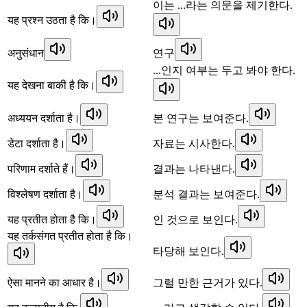
이는 ...라는 의문을 제기한다.
यह प्रश्न उठता है कि।
अनुसंधान
연구
...인지 여부는 두고 봐야 한다.
यह देखना बाकी है कि।
अध्ययन दर्शाता है।
본 연구는 보여준다.
डेटा दर्शाता है।
자료는 시사한다.
परिणाम दर्शाते हैं।
결과는 나타낸다.
विश्लेषण दर्शाता है।
분석 결과는 보여준다.
यह प्रतीत होता है कि।
인 것으로 보인다.
यह तर्कसंगत प्रतीत होता है कि।
타당해 보인다.
ऐसा मानने का आधार है।
그럴 만한 근거가 있다.