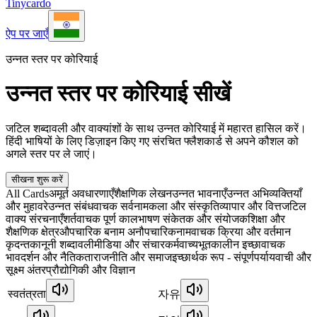
Tinycardo
ऐप पर जाएँ
उन्नत स्तर पर कोरियाई
उन्नत स्तर पर कोरियाई सीखें
जटिल शब्दावली और वाक्यांशों के साथ उन्नत कोरियाई में महारत हासिल करें।
हिंदी भाषियों के लिए डिज़ाइन किए गए संरचित फ्लैशकार्ड से अपने कौशल को
अगले स्तर पर ले जाएं।
सीखना शुरू करें
All Cards
अमूर्त अवधारणाएँ
शैक्षणिक लेखन
उन्नत भावनाएँ
उन्नत अभिव्यक्तियाँ
और मुहावरे
उन्नत संबंधवाचक सर्वनाम
कला और संस्कृति
व्यापार और वित्त
जटिल
वाक्य संरचनाएँ
शर्तवाचक पूर्ण काल
भाषण संकेतक और संयोजक
शिक्षा और
शैक्षणिक क्षेत्र
औपचारिक बनाम अनौपचारिक
नामवाचक क्रिया और वर्तमान
कृदन्त
कानूनी शब्दावली
मीडिया और संचार
कर्मवाच्य
भूतकालीन इच्छावाचक
भाव
दर्शन और नैतिकता
राजनीति और समाज
इच्छार्थक रूप - संपूर्ण
पर्यायवाची और
सूक्ष्म अंतर
प्रौद्योगिकी और विज्ञान
स्वतंत्रता
자유