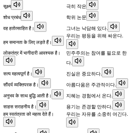
सूक्ष्म
극히 작은
शोध प्रबंध
학위 논문
वह हतोत्साहित है।
그녀는 낙담해 있다.
우리는 평등을 위해 싸운다.
हम समानता के लिए लड़ते हैं।
लोकतंत्र में भागीदारी आवश्यक है।
민주주의는 참여를 필요로 한
다.
सत्य महत्वपूर्ण है।
진실은 중요하다.
सौंदर्य व्यक्तिपरक है।
아름다움은 주관적이다.
अनुभव के साथ बुद्धि आती है।
지혜는 경험에서 온다.
साहस सराहनीय है।
용기는 존경할 만하다.
हम स्वतंत्रता को महत्व देते हैं।
우리는 자유를 소중히 여긴다.