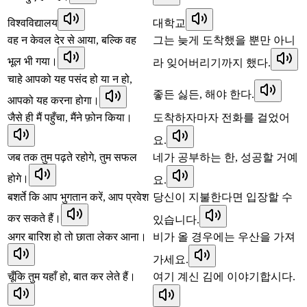
विश्वविद्यालय
대학교
वह न केवल देर से आया, बल्कि वह
그는 늦게 도착했을 뿐만 아니
भूल भी गया।
라 잊어버리기까지 했다.
चाहे आपको यह पसंद हो या न हो,
좋든 싫든, 해야 한다.
आपको यह करना होगा।
जैसे ही मैं पहुँचा, मैंने फ़ोन किया।
도착하자마자 전화를 걸었어
요.
जब तक तुम पढ़ते रहोगे, तुम सफल
네가 공부하는 한, 성공할 거예
होगे।
요.
बशर्ते कि आप भुगतान करें, आप प्रवेश
당신이 지불한다면 입장할 수
कर सकते हैं।
있습니다.
अगर बारिश हो तो छाता लेकर आना।
비가 올 경우에는 우산을 가져
가세요.
चूँकि तुम यहाँ हो, बात कर लेते हैं।
여기 계신 김에 이야기합시다.