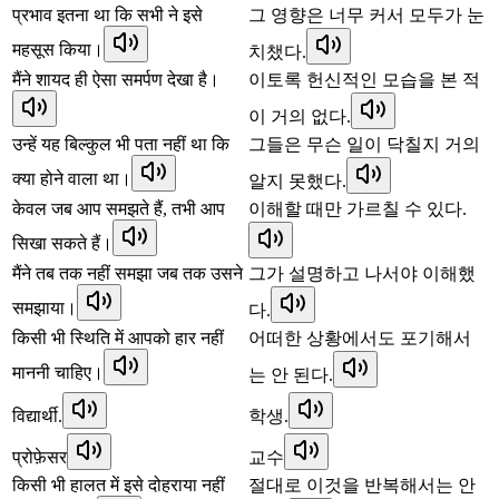
प्रभाव इतना था कि सभी ने इसे
그 영향은 너무 커서 모두가 눈
महसूस किया।
치챘다.
मैंने शायद ही ऐसा समर्पण देखा है।
이토록 헌신적인 모습을 본 적
이 거의 없다.
उन्हें यह बिल्कुल भी पता नहीं था कि
그들은 무슨 일이 닥칠지 거의
क्या होने वाला था।
알지 못했다.
केवल जब आप समझते हैं, तभी आप
이해할 때만 가르칠 수 있다.
सिखा सकते हैं।
मैंने तब तक नहीं समझा जब तक उसने
그가 설명하고 나서야 이해했
समझाया।
다.
किसी भी स्थिति में आपको हार नहीं
어떠한 상황에서도 포기해서
माननी चाहिए।
는 안 된다.
विद्यार्थी.
학생.
प्रोफ़ेसर
교수
किसी भी हालत में इसे दोहराया नहीं
절대로 이것을 반복해서는 안