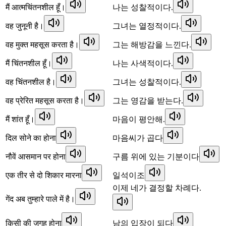
मैं आत्मचिंतनशील हूँ।
나는 성찰적이다.
वह जुनूनी है।
그녀는 열정적이다.
वह मुक्त महसूस करता है।
그는 해방감을 느낀다.
मैं चिंतनशील हूँ।
나는 사색적이다.
वह चिंतनशील है।
그녀는 성찰적이다.
वह प्रेरित महसूस करता है।
그는 영감을 받는다.
मैं शांत हूँ।
마음이 평안해.
दिल सोने का होना
마음씨가 곱다
नौवें आसमान पर होना
구름 위에 있는 기분이다
एक तीर से दो शिकार मारना
일석이조
이제 네가 결정할 차례다.
गेंद अब तुम्हारे पाले में है।
किसी की जगह होना
남의 입장이 되다