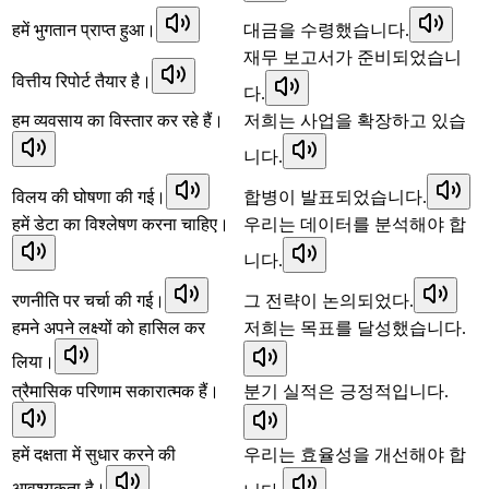
हमें भुगतान प्राप्त हुआ।
대금을 수령했습니다.
재무 보고서가 준비되었습니
वित्तीय रिपोर्ट तैयार है।
다.
हम व्यवसाय का विस्तार कर रहे हैं।
저희는 사업을 확장하고 있습
니다.
विलय की घोषणा की गई।
합병이 발표되었습니다.
हमें डेटा का विश्लेषण करना चाहिए।
우리는 데이터를 분석해야 합
니다.
रणनीति पर चर्चा की गई।
그 전략이 논의되었다.
हमने अपने लक्ष्यों को हासिल कर
저희는 목표를 달성했습니다.
लिया।
त्रैमासिक परिणाम सकारात्मक हैं।
분기 실적은 긍정적입니다.
हमें दक्षता में सुधार करने की
우리는 효율성을 개선해야 합
आवश्यकता है।