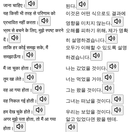
जाना चाहिए।
된다.
यह किसी भी तरह से परिणाम को
이것은 어떤 식으로도 결과에
प्रभावित नहीं करता।
영향을 미치지 않는다.
भ्रम से बचने के लिए, मुझे स्पष्ट करने
오해를 피하기 위해, 제가 명확
दें।
히 설명하겠습니다.
ताकि हर कोई समझ सके, मैं
모두가 이해할 수 있도록 설명
समझाऊँगा।
하겠습니다.
मैं जा चुका होता।
나는 갔었을 것이다.
तुम खा लेते।
너는 먹었을 거야.
वह आ गया होता।
그는 왔을 것이다.
वह निकल गई होती।
그녀는 떠났을 것이다.
हम देख चुके होते।
우리는 보았을 것이다.
अगर मुझे पता होता, तो मैं आ गया
알고 있었다면 왔을 텐데.
होता।