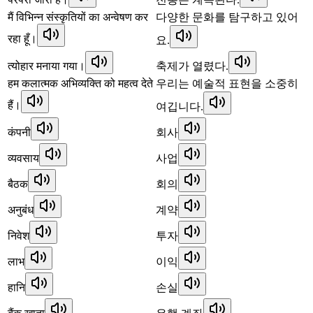
मैं विभिन्न संस्कृतियों का अन्वेषण कर
다양한 문화를 탐구하고 있어
रहा हूँ।
요.
त्योहार मनाया गया।
축제가 열렸다.
हम कलात्मक अभिव्यक्ति को महत्व देते
우리는 예술적 표현을 소중히
हैं।
여깁니다.
कंपनी
회사
व्यवसाय
사업
बैठक
회의
अनुबंध
계약
निवेश
투자
लाभ
이익
हानि
손실