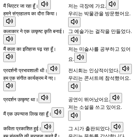
मैं थिएटर जा रहा हूँ।
저는 극장에 가요.
हमने संग्रहालय का दौरा किया।
우리는 박물관을 방문했어요.
कलाकार ने एक उत्कृष्ट कृति बनाई।
그 예술가는 걸작을 만들었다.
मैं कला का इतिहास पढ़ रहा हूँ।
저는 미술사를 공부하고 있어
요.
प्रदर्शनी प्रभावशाली थी।
전시회는 인상적이었다.
हम एक संगीत कार्यक्रम में गए।
우리는 콘서트에 참석했어요.
प्रदर्शन उत्कृष्ट था।
공연이 뛰어났어요.
저는 소설을 쓰고 있어요.
मैं एक उपन्यास लिख रहा हूँ।
कविता प्रकाशित हुई।
그 시가 출판되었다.
हम संस्कृति की सराहना करते हैं।
우리는 문화를 감상합니다.