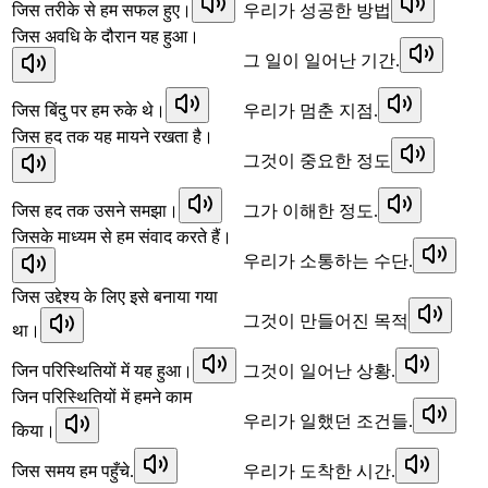
जिस तरीके से हम सफल हुए।
우리가 성공한 방법
जिस अवधि के दौरान यह हुआ।
그 일이 일어난 기간.
जिस बिंदु पर हम रुके थे।
우리가 멈춘 지점.
जिस हद तक यह मायने रखता है।
그것이 중요한 정도
जिस हद तक उसने समझा।
그가 이해한 정도.
जिसके माध्यम से हम संवाद करते हैं।
우리가 소통하는 수단.
जिस उद्देश्य के लिए इसे बनाया गया
그것이 만들어진 목적
था।
जिन परिस्थितियों में यह हुआ।
그것이 일어난 상황.
जिन परिस्थितियों में हमने काम
우리가 일했던 조건들.
किया।
जिस समय हम पहुँचे.
우리가 도착한 시간.