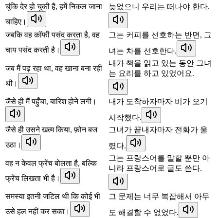
चूंकि देर हो चुकी है, हमें निकल जाना
늦었으니 우리는 떠나야 한다.
चाहिए।
जबकि वह कॉफी पसंद करता है, वह
그는 커피를 선호하는 반면, 그
चाय पसंद करती है।
녀는 차를 선호한다.
내가 책을 읽고 있는 동안 그녀
जब मैं पढ़ रहा था, वह खाना बना रही
는 요리를 하고 있었어요.
थी।
जैसे ही मैं पहुँचा, बारिश होने लगी।
내가 도착하자마자 비가 오기
시작했다.
जैसे ही उसने खत्म किया, फ़ोन बज
그녀가 끝내자마자 전화가 울
उठा।
렸다.
그는 프랑스어를 말할 뿐만 아
वह न केवल फ्रेंच बोलता है, बल्कि
니라 프랑스어로 글도 쓴다.
फ्रेंच लिखता भी है।
समस्या इतनी जटिल थी कि कोई भी
그 문제는 너무 복잡해서 아무
उसे हल नहीं कर सका।
도 해결할 수 없었다.