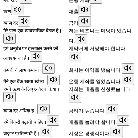
बैंक खाता
은행 계좌
ऋण
대출
ब्याज दर
금리
मेरे पास एक व्यावसायिक बैठक है।
저는 비즈니스 미팅이 있습니
다.
हमें अनुबंध पर हस्ताक्षर करने की
계약서에 서명해야 합니다.
आवश्यकता है।
कंपनी ने लाभ कमाया।
회사는 이익을 냈습니다.
मैंने एक बैंक खाता खोला।
은행 계좌를 열었습니다.
हमने ऋण के लिए आवेदन किया।
저희는 대출을 신청했습니다.
ब्याज दर अधिक है।
금리가 높습니다.
हमें बिक्री बढ़ानी चाहिए।
매출을 늘려야 합니다.
बाज़ार प्रतिस्पर्धी है।
시장은 경쟁적이다.