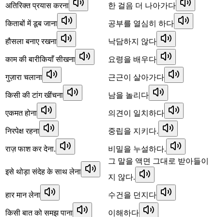
अतिरिक्त प्रयास करना
한 걸음 더 나아가다
किताबों में डूब जाना
공부를 열심히 하다
हौसला बनाए रखना
낙담하지 않다
काम की बारीकियाँ सीखना
요령을 배우다
गुज़ारा चलाना
근근이 살아가다
किसी की टांग खींचना
남을 놀리다
एकमत होना
의견이 일치하다
निरपेक्ष रहना
중립을 지키다.
राज़ फाश कर देना.
비밀을 누설하다.
그 말을 액면 그대로 받아들이
इसे थोड़ा संदेह के साथ लेना
지 않다.
हार मान लेना
수건을 던지다
किसी बात को समझ पाना
이해하다