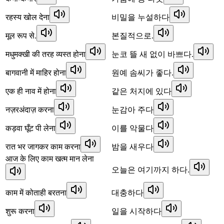
रहस्य खोल देना
비밀을 누설하다
मूल रूप से.
본질적으로.
मधुमक्खी की तरह व्यस्त होना
눈코 뜰 새 없이 바쁘다.
बागवानी में माहिर होना
원예 솜씨가 좋다.
एक ही नाव में होना
같은 처지에 있다
नज़रअंदाज़ करना
눈감아 주다
कड़वा घूँट पी लेना
이를 악물다
रात भर जागकर काम करना
밤을 새우다
आज के लिए काम खत्म मान लेना
오늘은 여기까지 하다.
काम में कोताही बरतना
대충하다
शुरू करना
일을 시작하다