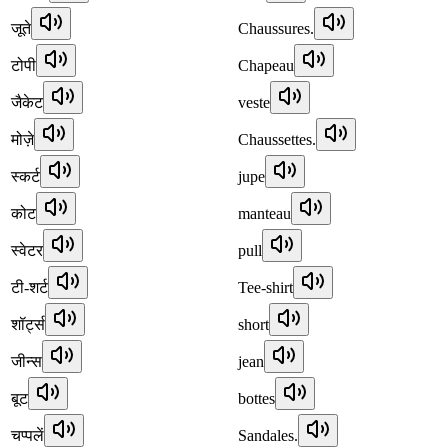
जूते
Chaussures.
टोपी
Chapeau
जैकेट
veste
मोज़े
Chaussettes.
स्कर्ट
jupe
कोट
manteau
स्वेटर
pull
टी-शर्ट
Tee-shirt
शॉर्ट्स
short
जीन्स
jean
बूट
bottes
चप्पलें
Sandales.