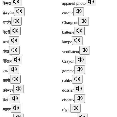
कैमरा
appareil photo
हेडफ़ोन
casque
चार्जर
Chargeur.
बैटरी
batterie
बत्ती
lampe
पंखा
ventilateur
पेंसिल
Crayon.
रबर
gomme
कापी
cahier
फ़ोल्डर
dossier
कैंची
ciseaux
रूलर
règle