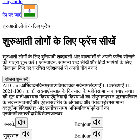
Tinycardo
ऐप पर जाएँ
शुरुआती लोगों के लिए फ्रेंच
शुरुआती लोगों के लिए फ्रेंच सीखें
शुरुआती लोगों के लिए बुनियादी शब्दावली और वाक्यांशों से अपनी फ्रेंच सीखने
की यात्रा शुरू करें। अभिवादन, सामान्य शब्द सीखें और हिंदी भाषियों के लिए
डिज़ाइन किए गए संरचित फ्लैशकार्ड से अपनी नींव बनाएं।
सीखना शुरू करें
All Cards
अभिवादन
विनम्रता
व्यक्तिवाचक सर्वनाम
संख्याएँ 1-10
संख्याएँ 11-
20
21-100 तक की संख्याएँ
सप्ताह के दिन
साल के महीने
सामान्य वाक्यांश
संचार
की मूल बातें
आवश्यक क्रियाएँ
बुनियादी क्रियाओं का संयुग्मन
प्रश्न पूछना
परिवार
के सदस्य
भावनाएँ और एहसास
शरीर के अंग
खाद्य और पेय
कपड़े
रंग
सामान्य
वस्तुएँ
जगहें
दिशाएँ
घर और फ़र्नीचर
समय अभिव्यक्तियाँ
पूर्वसर्गों का
प्रयोग
मौसम
खरीदारी
विशेषण
जानवर
नमस्ते.
Bonjour
सुप्रभात.
Bonjour