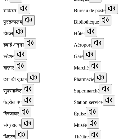
डाकघर.
Bureau de poste
पुस्तकालय
Bibliothèque
होटल
Hôtel
हवाई अड्डा
Aéroport
स्टेशन
Gare
बाज़ार
Marché
दवा की दुकान
Pharmacie
सुपरमार्केट
Supermarché
पेट्रोल पंप
Station-service
गिरजाघर
Église
संग्रहालय
Musée
थिएटर
Théâtre