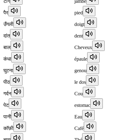
टांग
jambe
पैर
pied
उँगली
doigt
दांत
dent
बाल
Cheveux
कंधा
épaule
घुटना
genou
पीठ
le dos
गर्दन
Cou
पेट
estomac
पानी
Eau
कॉफ़ी
Café
चाय
Thé