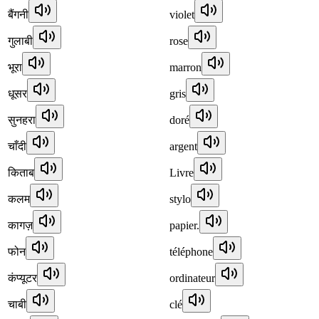
बैंगनी
violet
गुलाबी
rose
भूरा
marron
धूसर
gris
सुनहरा
doré
चाँदी
argent
किताब
Livre
कलम
stylo
कागज़
papier.
फोन
téléphone
कंप्यूटर
ordinateur
चाबी
clé