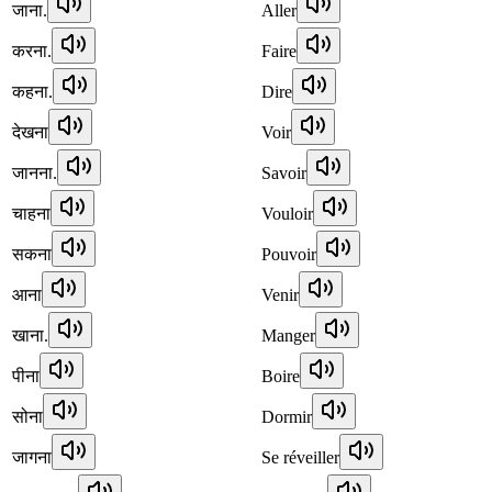
जाना.
Aller
करना.
Faire
कहना.
Dire
देखना
Voir
जानना.
Savoir
चाहना
Vouloir
सकना
Pouvoir
आना
Venir
खाना.
Manger
पीना
Boire
सोना
Dormir
जागना
Se réveiller