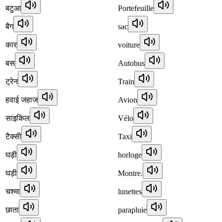
बटुआ
Portefeuille
बैग
sac
कार
voiture
बस
Autobus
ट्रेन
Train
हवाई जहाज
Avion
साइकिल
Vélo
टैक्सी
Taxi
घड़ी
horloge
घड़ी
Montre.
चश्मा
lunettes
छाता
parapluie