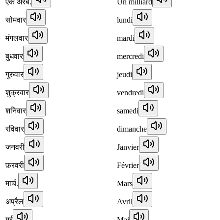
एक अरब.
Un milliard
सोमवार
lundi
मंगलवार
mardi
बुधवार
mercredi
गुरुवार
jeudi
शुक्रवार
vendredi
शनिवार
samedi
रविवार
dimanche
जनवरी
Janvier
फ़रवरी
Février
मार्च.
Mars
अप्रैल
Avril
मई
Mai