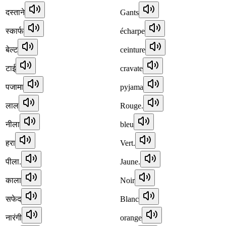
दस्ताने
Gants
स्कार्फ
écharpe
बेल्ट
ceinture
टाई
cravate
पजामा
pyjama
लाल
Rouge.
नीला
bleu
हरा
Vert.
पीला.
Jaune.
काला
Noir
सफेद
Blanc
नारंगी
orange