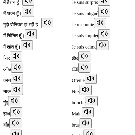
मैं हैरान हूँ।
Je suis surpris
मैं थका हूँ।
Je suis fatigué
मुझे बोरियत हो रही है।
Je m'ennuie
मैं चिंतित हूँ।
Je suis inquiet
मैं शांत हूँ।
Je suis calme
सिर
tête
आँख
Œil
कान
Oreille
नाक
Nez
मुंह
bouche
हाथ
Main
बाँह
bras