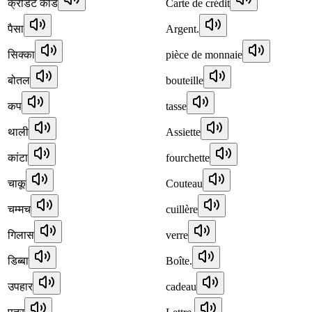
क्रेडिट कार्ड
Carte de crédit
पैसा
Argent.
सिक्का
pièce de monnaie
बोतल
bouteille
कप
tasse
थाली
Assiette
कांटा
fourchette
चाकू
Couteau
चम्मच
cuillère
गिलास
verre
डिब्बा
Boîte.
उपहार
cadeau