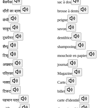
बैकपैक
sac à dos
दाँतों का ब्रश
brosse à dents
कंघी
peigne
साबुन
savon
टूथपेस्ट
dentifrice
शैम्पू
shampooing
टिशू
mouchoir en papier
अखबार
journal
पत्रिका
Magazine
नक्शा
Carte.
टिकट
billet
पहचान पत्र
carte d'identité