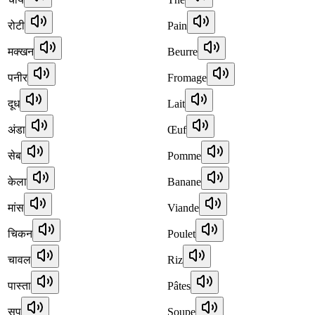
रोटी
Pain
मक्खन
Beurre
पनीर
Fromage
दूध
Lait
अंडा
Œuf
सेब
Pomme
केला
Banane
मांस
Viande
चिकन
Poulet
चावल
Riz
पास्ता
Pâtes
सूप
Soupe