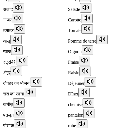
सलाद
Salade
गाजर
Carotte
टमाटर
Tomate
आलू
Pomme de terre
प्याज
Oignon
स्ट्रॉबेरी
Fraise
अंगूर
Raisin
दोपहर का भोजन.
Déjeuner
रात का खाना
Dîner
कमीज़
chemise
पतलून
pantalon
पोशाक
robe