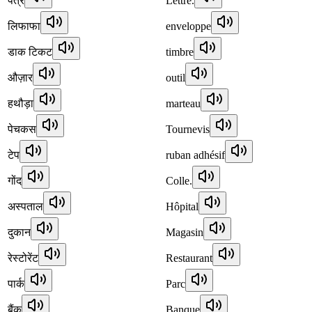
पत्र
Lettre.
लिफाफा
enveloppe
डाक टिकट
timbre
औज़ार
outil
हथौड़ा
marteau
पेचकस
Tournevis
टेप
ruban adhésif
गोंद
Colle.
अस्पताल
Hôpital
दुकान
Magasin
रेस्टोरेंट
Restaurant
पार्क
Parc
बैंक
Banque