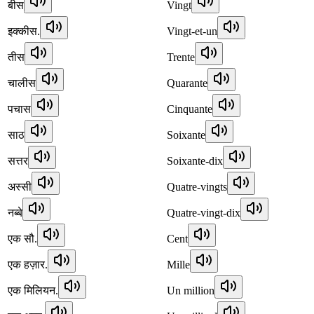
बीस
Vingt
इक्कीस.
Vingt-et-un
तीस
Trente
चालीस
Quarante
पचास
Cinquante
साठ
Soixante
सत्तर
Soixante-dix
अस्सी
Quatre-vingts
नब्बे
Quatre-vingt-dix
एक सौ.
Cent
एक हज़ार.
Mille
एक मिलियन.
Un million