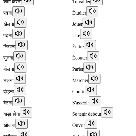
काम करना
Travailler
पढ़ना
Étudier
खेलना
Jouer
पढ़ना
Lire
लिखना
Écrire
सुनना
Écouter
बोलना
Parler
चलना
Marcher
दौड़ना
Courir
बैठना
S'asseoir
खड़ा होना
Se tenir debout
खोलना
Ouvrir