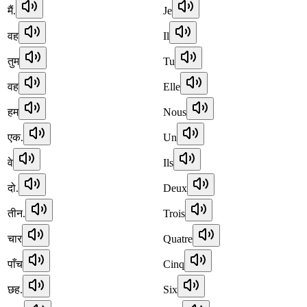
मैं.
Je
वह
Il
तुम
Tu
वह
Elle
हम
Nous
एक.
Un
वे
Ils
दो.
Deux
तीन.
Trois
चार
Quatre
पाँच
Cinq
छह.
Six