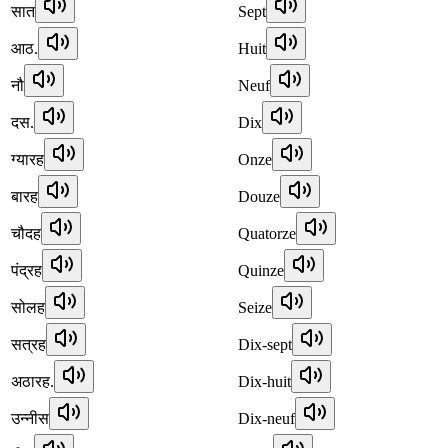
सात
Sept
आठ.
Huit
नौ
Neuf
दस.
Dix
ग्यारह
Onze
बारह
Douze
चौदह
Quatorze
पंद्रह
Quinze
सोलह
Seize
सत्रह
Dix-sept
अठारह.
Dix-huit
उन्नीस
Dix-neuf