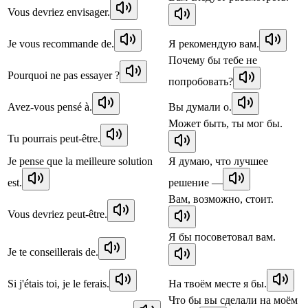
Vous devriez envisager.
Je vous recommande de.
Я рекомендую вам.
Почему бы тебе не
Pourquoi ne pas essayer ?
попробовать?
Avez-vous pensé à.
Вы думали о.
Может быть, ты мог бы.
Tu pourrais peut-être.
Je pense que la meilleure solution
Я думаю, что лучшее
est.
решение —
Вам, возможно, стоит.
Vous devriez peut-être.
Я бы посоветовал вам.
Je te conseillerais de.
Si j'étais toi, je le ferais.
На твоём месте я бы.
Что бы вы сделали на моём