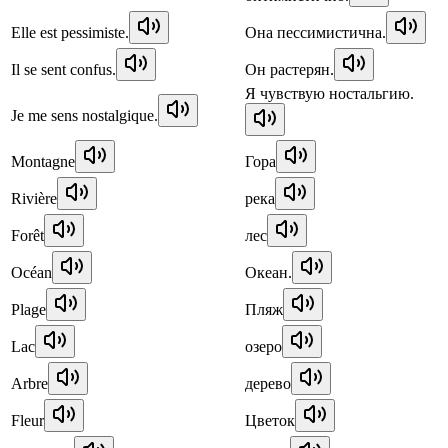
Elle est pessimiste.
Она пессимистична.
Il se sent confus.
Он растерян.
Я чувствую ностальгию.
Je me sens nostalgique.
Montagne
Гора
Rivière
река
Forêt
лес
Océan
Океан.
Plage
Пляж
Lac
озеро
Arbre
дерево
Fleur
Цветок