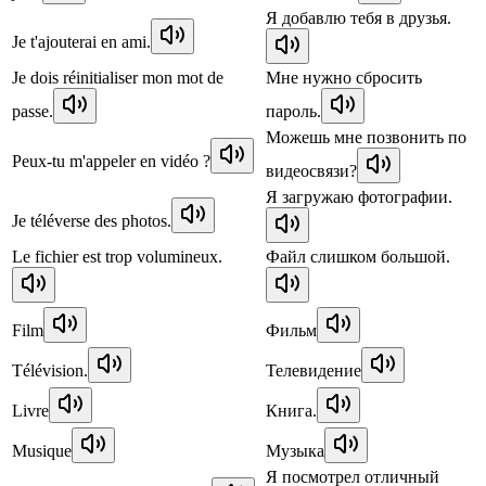
Я добавлю тебя в друзья.
Je t'ajouterai en ami.
Je dois réinitialiser mon mot de
Мне нужно сбросить
passe.
пароль.
Можешь мне позвонить по
Peux-tu m'appeler en vidéo ?
видеосвязи?
Я загружаю фотографии.
Je téléverse des photos.
Le fichier est trop volumineux.
Файл слишком большой.
Film
Фильм
Télévision.
Телевидение
Livre
Книга.
Musique
Музыка
Я посмотрел отличный