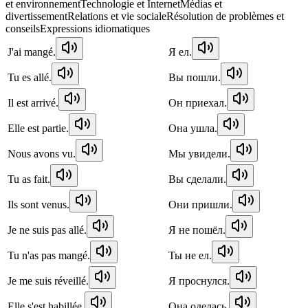
et environnement
Technologie et Internet
Médias et
divertissement
Relations et vie sociale
Résolution de problèmes et
conseils
Expressions idiomatiques
J'ai mangé.
Я ел.
Tu es allé.
Вы пошли.
Il est arrivé.
Он приехал.
Elle est partie.
Она ушла.
Nous avons vu.
Мы увидели.
Tu as fait.
Вы сделали.
Ils sont venus.
Они пришли.
Je ne suis pas allé.
Я не пошёл.
Tu n'as pas mangé.
Ты не ел.
Je me suis réveillé.
Я проснулся.
Elle s'est habillée.
Она оделась.