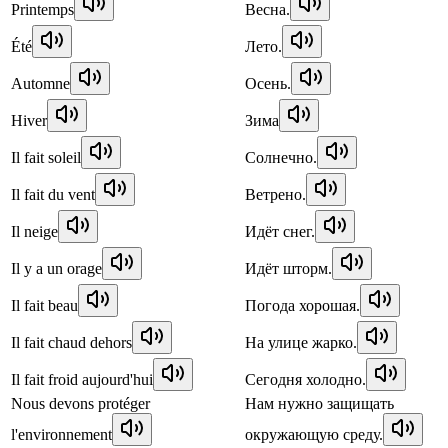
Printemps
Весна.
Été
Лето.
Automne
Осень.
Hiver
Зима
Il fait soleil
Солнечно.
Il fait du vent
Ветрено.
Il neige
Идёт снег.
Il y a un orage
Идёт шторм.
Il fait beau
Погода хорошая.
Il fait chaud dehors
На улице жарко.
Il fait froid aujourd'hui
Сегодня холодно.
Nous devons protéger
Нам нужно защищать
l'environnement
окружающую среду.