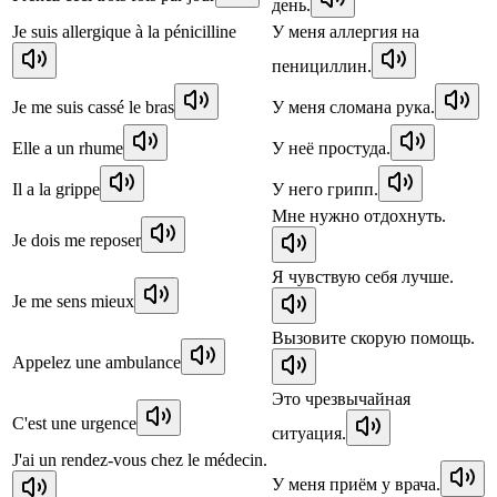
день.
Je suis allergique à la pénicilline
У меня аллергия на
пенициллин.
Je me suis cassé le bras
У меня сломана рука.
Elle a un rhume
У неё простуда.
Il a la grippe
У него грипп.
Мне нужно отдохнуть.
Je dois me reposer
Я чувствую себя лучше.
Je me sens mieux
Вызовите скорую помощь.
Appelez une ambulance
Это чрезвычайная
C'est une urgence
ситуация.
J'ai un rendez-vous chez le médecin.
У меня приём у врача.