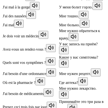
J'ai mal à la gorge
У меня болит горло.
J'ai des nausées
Мне тошно.
J'ai mal
Мне больно.
Мне нужно обратиться к
Je dois voir un médecin
врачу.
У вас запись на приём?
Avez-vous un rendez-vous ?
Какие у вас симптомы?
Quels sont vos symptômes ?
J'ai besoin d'une ordonnance
Мне нужен рецепт.
Où est la pharmacie ?
Где аптека?
Мне нужно лекарство.
J'ai besoin de médicaments
Принимайте это три раза в
Prenez ceci trois fois par jour