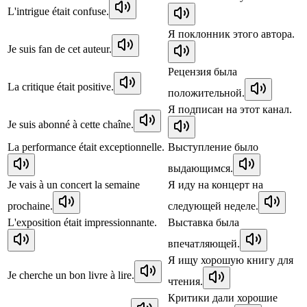
L'intrigue était confuse.
Я поклонник этого автора.
Je suis fan de cet auteur.
Рецензия была
La critique était positive.
положительной.
Я подписан на этот канал.
Je suis abonné à cette chaîne.
La performance était exceptionnelle.
Выступление было
выдающимся.
Je vais à un concert la semaine
Я иду на концерт на
prochaine.
следующей неделе.
L'exposition était impressionnante.
Выставка была
впечатляющей.
Я ищу хорошую книгу для
Je cherche un bon livre à lire.
чтения.
Критики дали хорошие