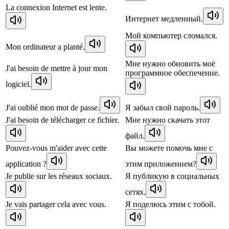
La connexion Internet est lente.
Интернет медленный.
Мой компьютер сломался.
Mon ordinateur a planté.
Мне нужно обновить моё
J'ai besoin de mettre à jour mon
программное обеспечение.
logiciel.
J'ai oublié mon mot de passe.
Я забыл свой пароль.
J'ai besoin de télécharger ce fichier.
Мне нужно скачать этот
файл.
Pouvez-vous m'aider avec cette
Вы можете помочь мне с
application ?
этим приложением?
Je publie sur les réseaux sociaux.
Я публикую в социальных
сетях.
Je vais partager cela avec vous.
Я поделюсь этим с тобой.