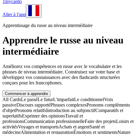
Tinycardo
Aller à l'app
Apprentissage du russe au niveau intermédiaire
Apprendre le russe au niveau
intermédiaire
Améliorez vos compétences en russe avec le vocabulaire et les
phrases de niveau intermédiaire. Construisez sur votre base et
développez vos connaissances avec des flashcards structurées
conçues pour les francophones.
Commencer à apprendre
All Cards
Le passé
Le futur
L'imparfait
Le conditionnel
Voix
passive
Discours rapporté
Phrases complexes
Pronoms compléments
d'objet
Pronoms relatifs
Introduction au subjonctif
Comparatifs et
superlatifs
Exprimer des opinions
Travail et
professions
Communication professionnelle
Faire des projets
Loisirs et
activités
Voyages et transports
Achats et argent
Santé et
médecine
Alimentation et restauration
Émotions et sentiments
Nature