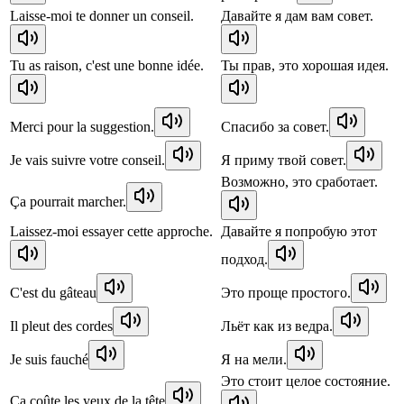
Laisse-moi te donner un conseil.
Давайте я дам вам совет.
Tu as raison, c'est une bonne idée.
Ты прав, это хорошая идея.
Merci pour la suggestion.
Спасибо за совет.
Je vais suivre votre conseil.
Я приму твой совет.
Возможно, это сработает.
Ça pourrait marcher.
Laissez-moi essayer cette approche.
Давайте я попробую этот
подход.
C'est du gâteau
Это проще простого.
Il pleut des cordes
Льёт как из ведра.
Je suis fauché
Я на мели.
Это стоит целое состояние.
Ça coûte les yeux de la tête