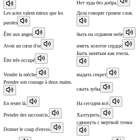
Нет худа без добра.
Les actes valent mieux que les
Дела говорят громче слов.
paroles
Être aux anges
быть на седьмом небе
Avoir un cœur d'or
иметь золотое сердце
Быть занятым как пчела.
Être très occupé
Vendre la mèche
выдать секрет
Prendre son courage à deux mains.
сжать зубы
En rester là.
На сегодня всё.
Prendre des raccourcis.
Халтурить.
сдвинуть с мертвой точки
Donner le coup d'envoi.