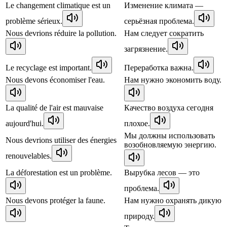
Le changement climatique est un
Изменение климата —
problème sérieux.
серьёзная проблема.
Nous devrions réduire la pollution.
Нам следует сократить
загрязнение.
Le recyclage est important.
Переработка важна.
Nous devons économiser l'eau.
Нам нужно экономить воду.
La qualité de l'air est mauvaise
Качество воздуха сегодня
aujourd'hui.
плохое.
Мы должны использовать
Nous devrions utiliser des énergies
возобновляемую энергию.
renouvelables.
La déforestation est un problème.
Вырубка лесов — это
проблема.
Nous devons protéger la faune.
Нам нужно охранять дикую
природу.