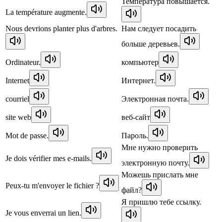
Температура повышается.
La température augmente.
Nous devrions planter plus d'arbres.
Нам следует посадить
больше деревьев.
Ordinateur.
компьютер
Internet
Интернет.
courriel
Электронная почта.
site web
веб-сайт
Mot de passe.
Пароль.
Мне нужно проверить
Je dois vérifier mes e-mails.
электронную почту.
Можешь прислать мне
Peux-tu m'envoyer le fichier ?
файл?
Я пришлю тебе ссылку.
Je vous enverrai un lien.