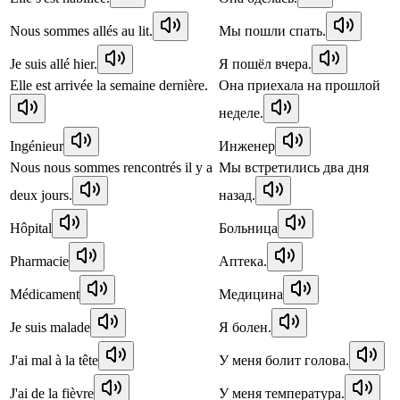
Nous sommes allés au lit.
Мы пошли спать.
Je suis allé hier.
Я пошёл вчера.
Elle est arrivée la semaine dernière.
Она приехала на прошлой
неделе.
Ingénieur
Инженер
Nous nous sommes rencontrés il y a
Мы встретились два дня
deux jours.
назад.
Hôpital
Больница
Pharmacie
Аптека.
Médicament
Медицина
Je suis malade
Я болен.
J'ai mal à la tête
У меня болит голова.
J'ai de la fièvre
У меня температура.