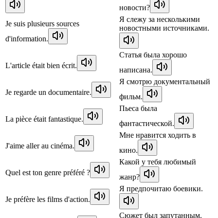
новости?
Я слежу за несколькими
Je suis plusieurs sources
новостными источниками.
d'information.
Статья была хорошо
L'article était bien écrit.
написана.
Я смотрю документальный
Je regarde un documentaire.
фильм.
Пьеса была
La pièce était fantastique.
фантастической.
Мне нравится ходить в
J'aime aller au cinéma.
кино.
Какой у тебя любимый
Quel est ton genre préféré ?
жанр?
Я предпочитаю боевики.
Je préfère les films d'action.
Сюжет был запутанным.