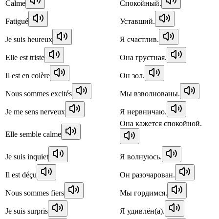
Calme
Спокойный.
Fatigué
Уставший.
Je suis heureux
Я счастлив.
Elle est triste
Она грустная.
Il est en colère
Он зол.
Nous sommes excités
Мы взволнованы.
Je me sens nerveux
Я нервничаю.
Она кажется спокойной.
Elle semble calme
Je suis inquiet
Я волнуюсь.
Il est déçu
Он разочарован.
Nous sommes fiers
Мы гордимся.
Je suis surpris
Я удивлён(а).