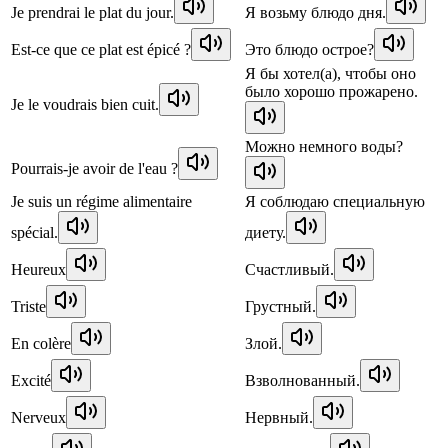
Je prendrai le plat du jour.
Я возьму блюдо дня.
Est-ce que ce plat est épicé ?
Это блюдо острое?
Я бы хотел(а), чтобы оно
было хорошо прожарено.
Je le voudrais bien cuit.
Можно немного воды?
Pourrais-je avoir de l'eau ?
Je suis un régime alimentaire
Я соблюдаю специальную
spécial.
диету.
Heureux
Счастливый.
Triste
Грустный.
En colère
Злой.
Excité
Взволнованный.
Nerveux
Нервный.