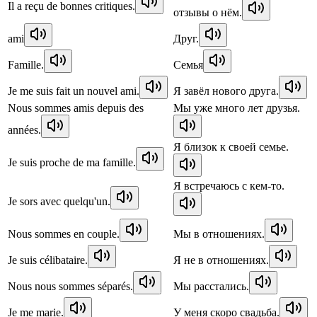
Il a reçu de bonnes critiques.
отзывы о нём.
ami
Друг.
Famille.
Семья
Je me suis fait un nouvel ami.
Я завёл нового друга.
Nous sommes amis depuis des
Мы уже много лет друзья.
années.
Я близок к своей семье.
Je suis proche de ma famille.
Я встречаюсь с кем-то.
Je sors avec quelqu'un.
Nous sommes en couple.
Мы в отношениях.
Je suis célibataire.
Я не в отношениях.
Nous nous sommes séparés.
Мы расстались.
Je me marie.
У меня скоро свадьба.