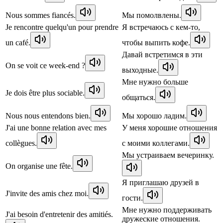
Nous sommes fiancés.
Мы помолвлены.
Je rencontre quelqu'un pour prendre
Я встречаюсь с кем-то,
un café.
чтобы выпить кофе.
Давай встретимся в эти
On se voit ce week-end ?
выходные.
Мне нужно больше
Je dois être plus sociable.
общаться.
Nous nous entendons bien.
Мы хорошо ладим.
J'ai une bonne relation avec mes
У меня хорошие отношения
collègues.
с моими коллегами.
Мы устраиваем вечеринку.
On organise une fête.
Я приглашаю друзей в
J'invite des amis chez moi.
гости.
Мне нужно поддерживать
J'ai besoin d'entretenir des amitiés.
дружеские отношения.