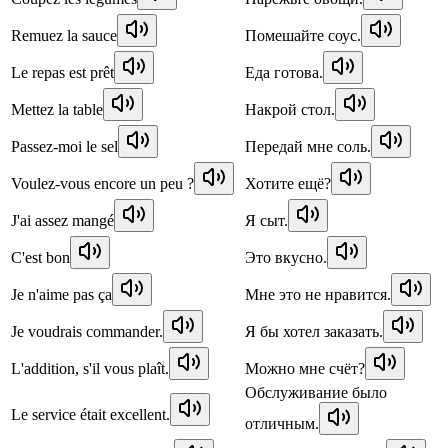
Remuez la sauce
Помешайте соус.
Le repas est prêt
Еда готова.
Mettez la table
Накрой стол.
Passez-moi le sel
Передай мне соль.
Voulez-vous encore un peu ?
Хотите ещё?
J'ai assez mangé
Я сыт.
C'est bon
Это вкусно.
Je n'aime pas ça
Мне это не нравится.
Je voudrais commander.
Я бы хотел заказать.
L'addition, s'il vous plaît.
Можно мне счёт?
Обслуживание было
Le service était excellent.
отличным.