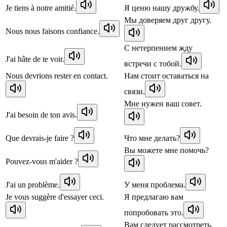
Je tiens à notre amitié.
Я ценю нашу дружбу.
Мы доверяем друг другу.
Nous nous faisons confiance.
С нетерпением жду
J'ai hâte de te voir.
встречи с тобой.
Nous devrions rester en contact.
Нам стоит оставаться на
связи.
Мне нужен ваш совет.
J'ai besoin de ton avis.
Que devrais-je faire ?
Что мне делать?
Вы можете мне помочь?
Pouvez-vous m'aider ?
J'ai un problème.
У меня проблема.
Je vous suggère d'essayer ceci.
Я предлагаю вам
попробовать это.
Вам следует рассмотреть.