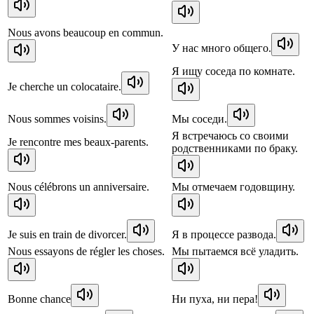
Nous avons beaucoup en commun.
У нас много общего.
Я ищу соседа по комнате.
Je cherche un colocataire.
Nous sommes voisins.
Мы соседи.
Я встречаюсь со своими
Je rencontre mes beaux-parents.
родственниками по браку.
Nous célébrons un anniversaire.
Мы отмечаем годовщину.
Je suis en train de divorcer.
Я в процессе развода.
Nous essayons de régler les choses.
Мы пытаемся всё уладить.
Bonne chance
Ни пуха, ни пера!