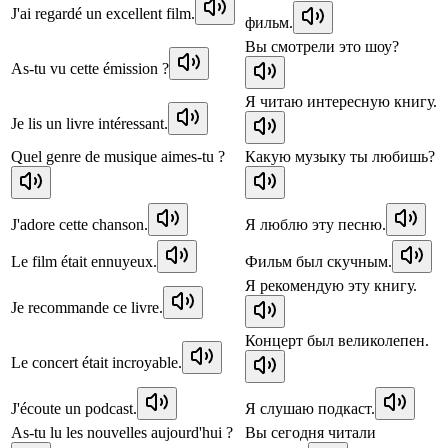
J'ai regardé un excellent film.
фильм.
Вы смотрели это шоу?
As-tu vu cette émission ?
Я читаю интересную книгу.
Je lis un livre intéressant.
Quel genre de musique aimes-tu ?
Какую музыку ты любишь?
J'adore cette chanson.
Я люблю эту песню.
Le film était ennuyeux.
Фильм был скучным.
Я рекомендую эту книгу.
Je recommande ce livre.
Концерт был великолепен.
Le concert était incroyable.
J'écoute un podcast.
Я слушаю подкаст.
As-tu lu les nouvelles aujourd'hui ?
Вы сегодня читали