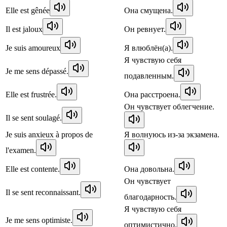
Elle est gênée
Она смущена.
Il est jaloux
Он ревнует.
Je suis amoureux
Я влюблён(а).
Я чувствую себя
Je me sens dépassé.
подавленным.
Elle est frustrée.
Она расстроена.
Он чувствует облегчение.
Il se sent soulagé.
Je suis anxieux à propos de
Я волнуюсь из-за экзамена.
l'examen.
Elle est contente.
Она довольна.
Он чувствует
Il se sent reconnaissant.
благодарность.
Я чувствую себя
Je me sens optimiste.
оптимистично.