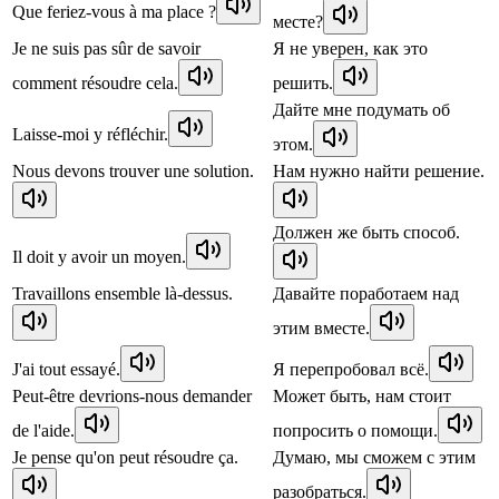
Que feriez-vous à ma place ?
месте?
Je ne suis pas sûr de savoir
Я не уверен, как это
comment résoudre cela.
решить.
Дайте мне подумать об
Laisse-moi y réfléchir.
этом.
Nous devons trouver une solution.
Нам нужно найти решение.
Должен же быть способ.
Il doit y avoir un moyen.
Travaillons ensemble là-dessus.
Давайте поработаем над
этим вместе.
J'ai tout essayé.
Я перепробовал всё.
Peut-être devrions-nous demander
Может быть, нам стоит
de l'aide.
попросить о помощи.
Je pense qu'on peut résoudre ça.
Думаю, мы сможем с этим
разобраться.