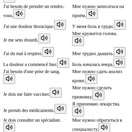
J'ai besoin de prendre un rendez-
Мне нужно записаться на
vous.
приём.
J'ai une douleur thoracique.
У меня боль в груди.
Мне кружится голова.
Je me sens étourdi.
J'ai du mal à respirer.
Мне трудно дышать.
La douleur a commencé hier.
Боль началась вчера.
J'ai besoin d'une prise de sang.
Мне нужно сдать анализ
крови.
Мне нужно сделать
Je dois me faire vacciner.
прививку.
Я принимаю лекарства.
Je prends des médicaments.
Je dois consulter un spécialiste.
Мне нужно обратиться к
специалисту.