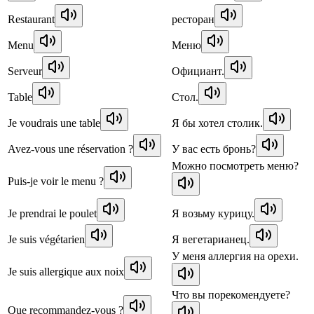
Restaurant
ресторан
Menu
Меню
Serveur
Официант.
Table
Стол.
Je voudrais une table
Я бы хотел столик.
Avez-vous une réservation ?
У вас есть бронь?
Можно посмотреть меню?
Puis-je voir le menu ?
Je prendrai le poulet
Я возьму курицу.
Je suis végétarien
Я вегетарианец.
У меня аллергия на орехи.
Je suis allergique aux noix
Что вы порекомендуете?
Que recommandez-vous ?