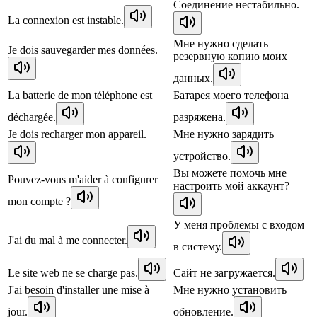
Соединение нестабильно.
La connexion est instable.
Мне нужно сделать
Je dois sauvegarder mes données.
резервную копию моих
данных.
La batterie de mon téléphone est
Батарея моего телефона
déchargée.
разряжена.
Je dois recharger mon appareil.
Мне нужно зарядить
устройство.
Вы можете помочь мне
Pouvez-vous m'aider à configurer
настроить мой аккаунт?
mon compte ?
У меня проблемы с входом
J'ai du mal à me connecter.
в систему.
Le site web ne se charge pas.
Сайт не загружается.
J'ai besoin d'installer une mise à
Мне нужно установить
jour.
обновление.