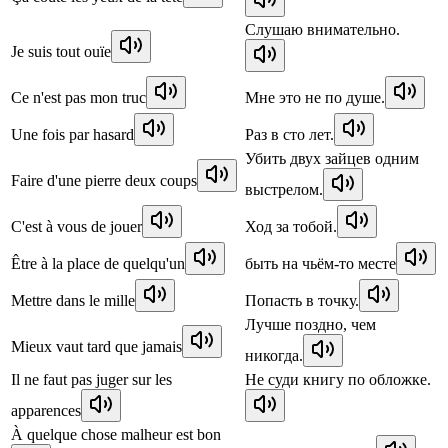
Слушаю внимательно.
Je suis tout ouïe
Ce n'est pas mon truc
Мне это не по душе.
Une fois par hasard
Раз в сто лет.
Убить двух зайцев одним
Faire d'une pierre deux coups
выстрелом.
C'est à vous de jouer
Ход за тобой.
Être à la place de quelqu'un
быть на чьём-то месте
Mettre dans le mille
Попасть в точку.
Лучше поздно, чем
Mieux vaut tard que jamais
никогда.
Il ne faut pas juger sur les
Не суди книгу по обложке.
apparences
À quelque chose malheur est bon