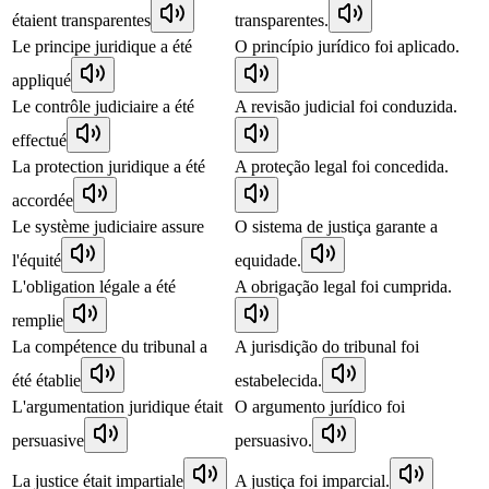
étaient transparentes
transparentes.
Le principe juridique a été
O princípio jurídico foi aplicado.
appliqué
Le contrôle judiciaire a été
A revisão judicial foi conduzida.
effectué
La protection juridique a été
A proteção legal foi concedida.
accordée
Le système judiciaire assure
O sistema de justiça garante a
l'équité
equidade.
L'obligation légale a été
A obrigação legal foi cumprida.
remplie
La compétence du tribunal a
A jurisdição do tribunal foi
été établie
estabelecida.
L'argumentation juridique était
O argumento jurídico foi
persuasive
persuasivo.
La justice était impartiale
A justiça foi imparcial.