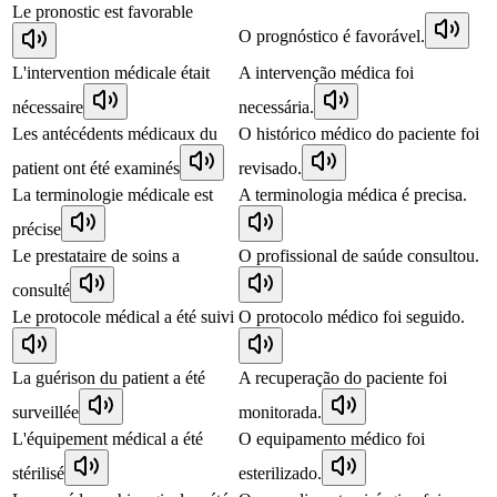
Le pronostic est favorable
O prognóstico é favorável.
L'intervention médicale était
A intervenção médica foi
nécessaire
necessária.
Les antécédents médicaux du
O histórico médico do paciente foi
patient ont été examinés
revisado.
La terminologie médicale est
A terminologia médica é precisa.
précise
Le prestataire de soins a
O profissional de saúde consultou.
consulté
Le protocole médical a été suivi
O protocolo médico foi seguido.
La guérison du patient a été
A recuperação do paciente foi
surveillée
monitorada.
L'équipement médical a été
O equipamento médico foi
stérilisé
esterilizado.