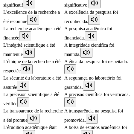
significatif
significativo.
L'excellence de la recherche a
A excelência da pesquisa foi
été reconnue
reconhecida.
La recherche académique a été
A pesquisa acadêmica foi
financée
financiada.
L'intégrité scientifique a été
A integridade científica foi
maintenue
mantida.
L'éthique de la recherche a été
A ética da pesquisa foi respeitada.
respectée
La sécurité du laboratoire a été
A segurança no laboratório foi
assurée
garantida.
La précision scientifique a été
A precisão científica foi verificada.
vérifiée
La transparence de la recherche
A transparência na pesquisa foi
a été promue
promovida.
L'érudition académique était
A bolsa de estudos acadêmica foi