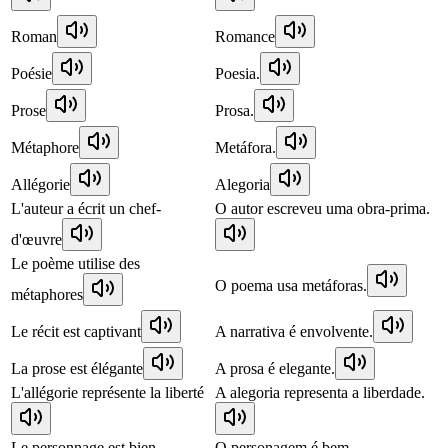
Roman
Romance
Poésie
Poesia.
Prose
Prosa.
Métaphore
Metáfora.
Allégorie
Alegoria
L'auteur a écrit un chef-
O autor escreveu uma obra-prima.
d'œuvre
Le poème utilise des
O poema usa metáforas.
métaphores
Le récit est captivant
A narrativa é envolvente.
La prose est élégante
A prosa é elegante.
L'allégorie représente la liberté
A alegoria representa a liberdade.
Le personnage est bien
O personagem é bem