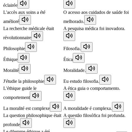
éclairée
L'accès aux soins a été
O acesso aos cuidados de saúde foi
amélioré
melhorado.
La recherche médicale était
A pesquisa médica foi inovadora.
révolutionnaire
Philosophie
Filosofia.
Éthique
Ética
Moralité
Moralidade.
J'étudie la philosophie
Eu estudo filosofia.
L'éthique guide le
A ética guia o comportamento.
comportement
La moralité est complexe
A moralidade é complexa.
La question philosophique était
A questão filosófica foi profunda.
profonde
Le dilemme éthique a été