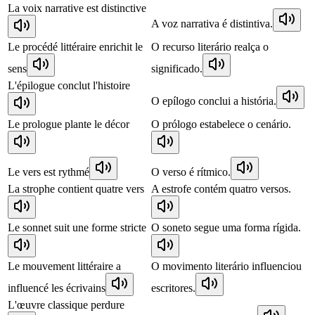
La voix narrative est distinctive
A voz narrativa é distintiva.
Le procédé littéraire enrichit le
O recurso literário realça o
sens
significado.
L'épilogue conclut l'histoire
O epílogo conclui a história.
Le prologue plante le décor
O prólogo estabelece o cenário.
Le vers est rythmé
O verso é rítmico.
La strophe contient quatre vers
A estrofe contém quatro versos.
Le sonnet suit une forme stricte
O soneto segue uma forma rígida.
Le mouvement littéraire a
O movimento literário influenciou
influencé les écrivains
escritores.
L'œuvre classique perdure