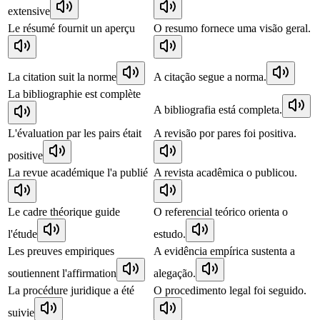
extensive
Le résumé fournit un aperçu
O resumo fornece uma visão geral.
La citation suit la norme
A citação segue a norma.
La bibliographie est complète
A bibliografia está completa.
L'évaluation par les pairs était
A revisão por pares foi positiva.
positive
La revue académique l'a publié
A revista acadêmica o publicou.
Le cadre théorique guide
O referencial teórico orienta o
l'étude
estudo.
Les preuves empiriques
A evidência empírica sustenta a
soutiennent l'affirmation
alegação.
La procédure juridique a été
O procedimento legal foi seguido.
suivie