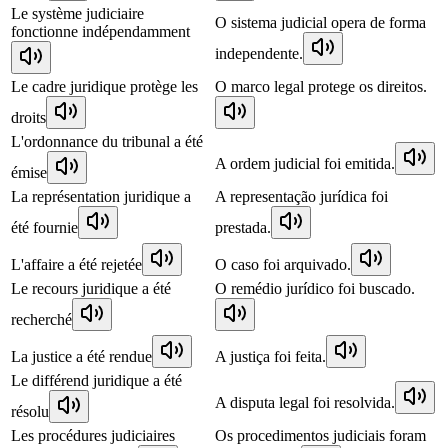
Le système judiciaire
O sistema judicial opera de forma
fonctionne indépendamment
independente.
Le cadre juridique protège les
O marco legal protege os direitos.
droits
L'ordonnance du tribunal a été
A ordem judicial foi emitida.
émise
La représentation juridique a
A representação jurídica foi
été fournie
prestada.
L'affaire a été rejetée
O caso foi arquivado.
Le recours juridique a été
O remédio jurídico foi buscado.
recherché
La justice a été rendue
A justiça foi feita.
Le différend juridique a été
A disputa legal foi resolvida.
résolu
Les procédures judiciaires
Os procedimentos judiciais foram