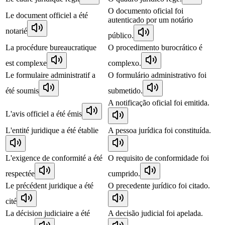
O documento oficial foi
Le document officiel a été
autenticado por um notário
notarié
público.
La procédure bureaucratique
O procedimento burocrático é
est complexe
complexo.
Le formulaire administratif a
O formulário administrativo foi
été soumis
submetido.
A notificação oficial foi emitida.
L'avis officiel a été émis
L'entité juridique a été établie
A pessoa jurídica foi constituída.
L'exigence de conformité a été
O requisito de conformidade foi
respectée
cumprido.
Le précédent juridique a été
O precedente jurídico foi citado.
cité
La décision judiciaire a été
A decisão judicial foi apelada.