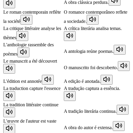
A obra clássica perdura.
Le roman contemporain reflète
O romance contemporâneo reflete
la société
a sociedade.
La critique littéraire analyse les
A crítica literária analisa temas.
thèmes
L'anthologie rassemble des
A antologia reúne poemas.
poèmes
Le manuscrit a été découvert
O manuscrito foi descoberto.
L'édition est annotée
A edição é anotada.
La traduction capture l'essence
A tradução captura a essência.
La tradition littéraire continue
A tradição literária continua.
L'œuvre de l'auteur est vaste
A obra do autor é extensa.