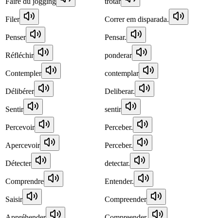
Faire du jogging
trotar
Filer
Correr em disparada.
Penser
Pensar.
Réfléchir
ponderar
Contempler
contemplar
Délibérer
Deliberar.
Sentir
sentir
Percevoir
Perceber.
Apercevoir
Perceber.
Détecter
detectar.
Comprendre
Entender.
Saisir
Compreender
Appréhender
Compreender.