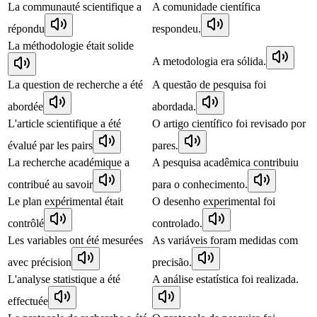
La communauté scientifique a
A comunidade científica
répondu
respondeu.
La méthodologie était solide
A metodologia era sólida.
La question de recherche a été
A questão de pesquisa foi
abordée
abordada.
L'article scientifique a été
O artigo científico foi revisado por
évalué par les pairs
pares.
La recherche académique a
A pesquisa acadêmica contribuiu
contribué au savoir
para o conhecimento.
Le plan expérimental était
O desenho experimental foi
contrôlé
controlado.
Les variables ont été mesurées
As variáveis foram medidas com
avec précision
precisão.
L'analyse statistique a été
A análise estatística foi realizada.
effectuée