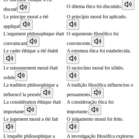
O dilema ético foi discutido.
discuté
Le principe moral a été
O princípio moral foi aplicado.
appliqué
L'argument philosophique était
O argumento filosófico foi
convaincant
convincente.
Le cadre éthique a été établi
A estrutura ética foi estabelecida.
Le raisonnement moral était
O raciocínio moral foi sólido.
solide
La tradition philosophique a
A tradição filosófica influenciou o
influencé la pensée
pensamento.
La considération éthique était
A consideração ética foi
importante
importante.
Le jugement moral a été fait
O julgamento moral foi feito.
L'enquête philosophique a
A investigação filosófica explorou