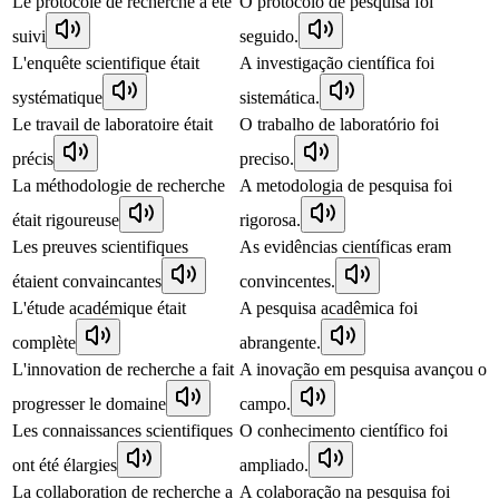
Le protocole de recherche a été
O protocolo de pesquisa foi
suivi
seguido.
L'enquête scientifique était
A investigação científica foi
systématique
sistemática.
Le travail de laboratoire était
O trabalho de laboratório foi
précis
preciso.
La méthodologie de recherche
A metodologia de pesquisa foi
était rigoureuse
rigorosa.
Les preuves scientifiques
As evidências científicas eram
étaient convaincantes
convincentes.
L'étude académique était
A pesquisa acadêmica foi
complète
abrangente.
L'innovation de recherche a fait
A inovação em pesquisa avançou o
progresser le domaine
campo.
Les connaissances scientifiques
O conhecimento científico foi
ont été élargies
ampliado.
La collaboration de recherche a
A colaboração na pesquisa foi