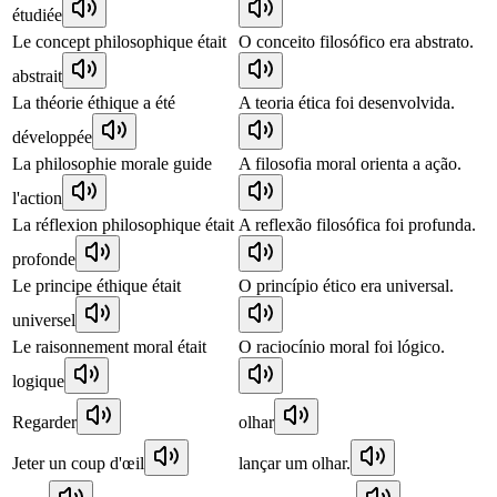
étudiée
Le concept philosophique était
O conceito filosófico era abstrato.
abstrait
La théorie éthique a été
A teoria ética foi desenvolvida.
développée
La philosophie morale guide
A filosofia moral orienta a ação.
l'action
La réflexion philosophique était
A reflexão filosófica foi profunda.
profonde
Le principe éthique était
O princípio ético era universal.
universel
Le raisonnement moral était
O raciocínio moral foi lógico.
logique
Regarder
olhar
Jeter un coup d'œil
lançar um olhar.