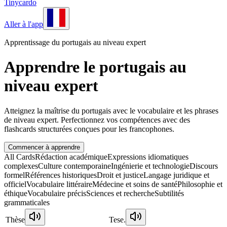
Tinycardo
Aller à l'app
Apprentissage du portugais au niveau expert
Apprendre le portugais au
niveau expert
Atteignez la maîtrise du portugais avec le vocabulaire et les phrases
de niveau expert. Perfectionnez vos compétences avec des
flashcards structurées conçues pour les francophones.
Commencer à apprendre
All Cards
Rédaction académique
Expressions idiomatiques
complexes
Culture contemporaine
Ingénierie et technologie
Discours
formel
Références historiques
Droit et justice
Langage juridique et
officiel
Vocabulaire littéraire
Médecine et soins de santé
Philosophie et
éthique
Vocabulaire précis
Sciences et recherche
Subtilités
grammaticales
Thèse
Tese.