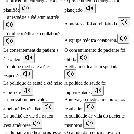
La procédure chirurgicale a été
O procedimento cirúrgico foi
planifiée
planejado.
L'anesthésie a été administrée
A anestesia foi administrada.
L'équipe médicale a collaboré
A equipe médica colaborou.
Le consentement du patient a
O consentimento do paciente foi
été obtenu
obtido.
L'éthique médicale a été
A ética médica foi respeitada.
respectée
La politique de santé a été mise
A política de saúde foi
en œuvre
implementada.
L'innovation médicale a
A inovação médica melhorou os
amélioré les résultats
resultados.
La qualité de vie du patient
A qualidade de vida do paciente
s'est améliorée
melhorou.
Le domaine médical progresse
O campo da medicina avança