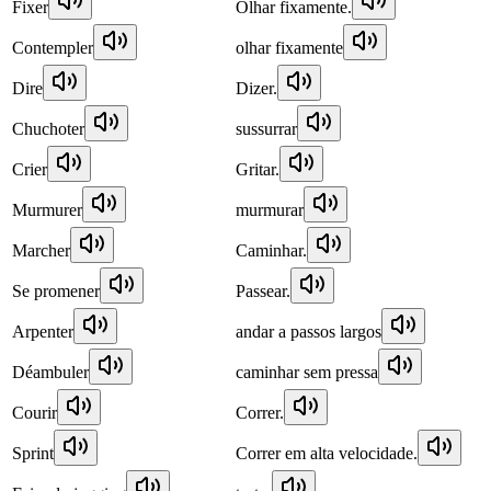
Fixer
Olhar fixamente.
Contempler
olhar fixamente
Dire
Dizer.
Chuchoter
sussurrar
Crier
Gritar.
Murmurer
murmurar
Marcher
Caminhar.
Se promener
Passear.
Arpenter
andar a passos largos
Déambuler
caminhar sem pressa
Courir
Correr.
Sprint
Correr em alta velocidade.