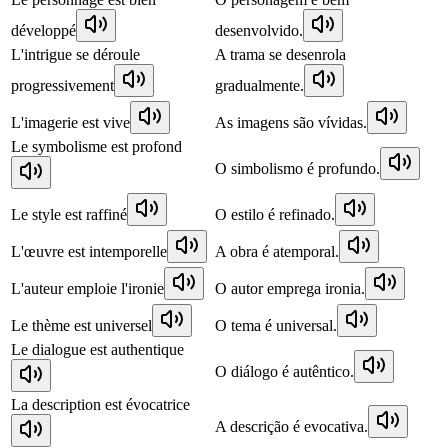
développé
desenvolvido.
L'intrigue se déroule
A trama se desenrola
progressivement
gradualmente.
L'imagerie est vive
As imagens são vívidas.
Le symbolisme est profond
O simbolismo é profundo.
Le style est raffiné
O estilo é refinado.
L'œuvre est intemporelle
A obra é atemporal.
L'auteur emploie l'ironie
O autor emprega ironia.
Le thème est universel
O tema é universal.
Le dialogue est authentique
O diálogo é autêntico.
La description est évocatrice
A descrição é evocativa.