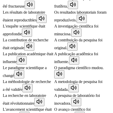
été fructueuse
frutífera.
Les résultats de laboratoire
Os resultados laboratoriais foram
étaient reproductibles
reproduzíveis.
L'enquête scientifique était
A investigação científica foi
approfondie
minuciosa.
La contribution de recherche
A contribuição da pesquisa foi
était originale
original.
La publication académique était
A publicação acadêmica foi
influente
influente.
Le paradigme scientifique a
O paradigma científico mudou.
changé
La méthodologie de recherche
A metodologia de pesquisa foi
a été validée
validada.
La recherche en laboratoire
A pesquisa de laboratório foi
était révolutionnaire
inovadora.
L'avancement scientifique était
O avanço científico foi