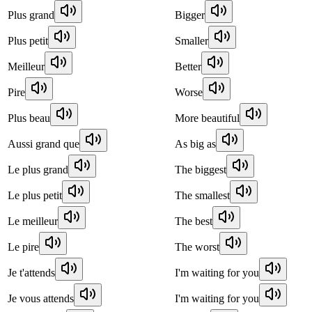
Plus grand
Bigger
Plus petit
Smaller
Meilleur
Better
Pire
Worse
Plus beau
More beautiful
Aussi grand que
As big as
Le plus grand
The biggest
Le plus petit
The smallest
Le meilleur
The best
Le pire
The worst
Je t'attends
I'm waiting for you
Je vous attends
I'm waiting for you