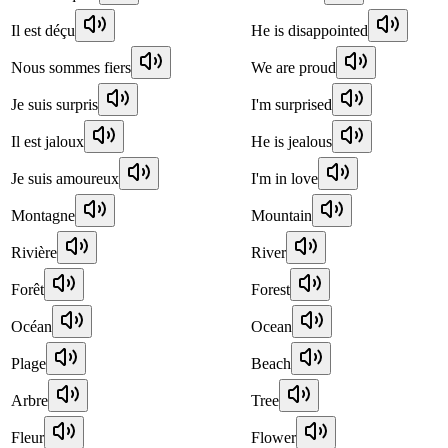
Il est déçu
He is disappointed
Nous sommes fiers
We are proud
Je suis surpris
I'm surprised
Il est jaloux
He is jealous
Je suis amoureux
I'm in love
Montagne
Mountain
Rivière
River
Forêt
Forest
Océan
Ocean
Plage
Beach
Arbre
Tree
Fleur
Flower