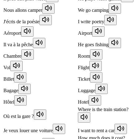
Nous allons camper
We go camping
J'écris de la poésie
I write poetry
Aéroport
Airport
Il va à la pêche
He goes fishing
Chambre
Room
Vol
Flight
Billet
Ticket
Bagage
Luggage
Hôtel
Hotel
Where is the train station?
Où est la gare ?
Je veux louer une voiture
I want to rent a car
How much does it cost?