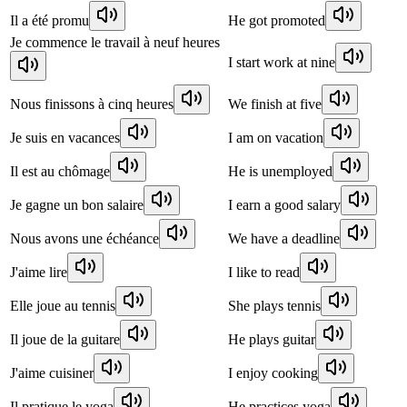
Il a été promu
He got promoted
Je commence le travail à neuf heures
I start work at nine
Nous finissons à cinq heures
We finish at five
Je suis en vacances
I am on vacation
Il est au chômage
He is unemployed
Je gagne un bon salaire
I earn a good salary
Nous avons une échéance
We have a deadline
J'aime lire
I like to read
Elle joue au tennis
She plays tennis
Il joue de la guitare
He plays guitar
J'aime cuisiner
I enjoy cooking
Il pratique le yoga
He practices yoga