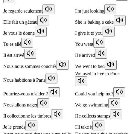
Je regarde seulement
I'm just looking
Elle fait un gâteau
She is baking a cake
Je vous le donne
I give it to you
Tu es allé
You went
Il est arrivé
He arrived
Nous nous sommes couchés
We went to bed
We used to live in Paris
Nous habitions à Paris
Pourriez-vous m'aider ?
Could you help me?
Nous allons nager
We go swimming
Il collectionne les timbres
He collects stamps
Je le prends
I'll take it