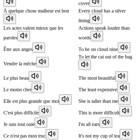
cover
À quelque chose malheur est bon
Every cloud has a silver
lining
Les actes valent mieux que les
Actions speak louder than
paroles
words
Être aux anges
To be on cloud nine
To let the cat out of the bag
Vendre la mèche
Le plus beau
The most beautiful
Le moins cher
The least expensive
Elle est plus grande que moi
She is taller than me
C'est plus difficile
This is more difficult
Je suis tout ouïe
I'm all ears
Ce n'est pas mon truc
It's not my cup of tea