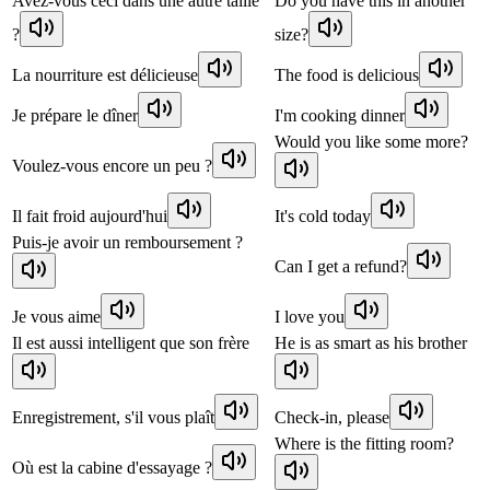
Avez-vous ceci dans une autre taille
Do you have this in another
?
size?
La nourriture est délicieuse
The food is delicious
Je prépare le dîner
I'm cooking dinner
Would you like some more?
Voulez-vous encore un peu ?
Il fait froid aujourd'hui
It's cold today
Puis-je avoir un remboursement ?
Can I get a refund?
Je vous aime
I love you
Il est aussi intelligent que son frère
He is as smart as his brother
Enregistrement, s'il vous plaît
Check-in, please
Where is the fitting room?
Où est la cabine d'essayage ?