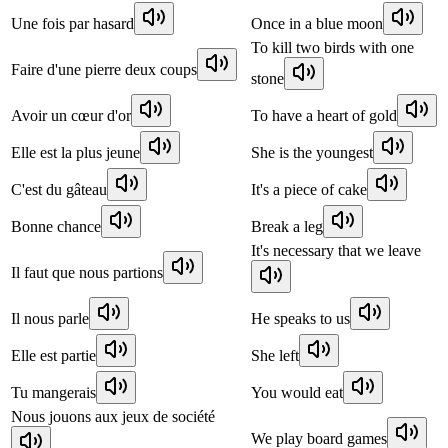
Une fois par hasard
Once in a blue moon
To kill two birds with one
Faire d'une pierre deux coups
stone
Avoir un cœur d'or
To have a heart of gold
Elle est la plus jeune
She is the youngest
C'est du gâteau
It's a piece of cake
Bonne chance
Break a leg
It's necessary that we leave
Il faut que nous partions
Il nous parle
He speaks to us
Elle est partie
She left
Tu mangerais
You would eat
Nous jouons aux jeux de société
We play board games