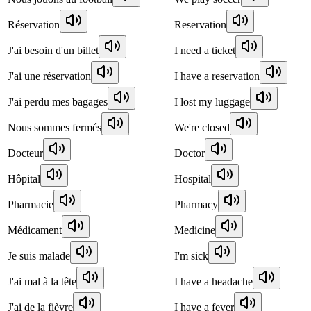
Réservation
Reservation
J'ai besoin d'un billet
I need a ticket
J'ai une réservation
I have a reservation
J'ai perdu mes bagages
I lost my luggage
Nous sommes fermés
We're closed
Docteur
Doctor
Hôpital
Hospital
Pharmacie
Pharmacy
Médicament
Medicine
Je suis malade
I'm sick
J'ai mal à la tête
I have a headache
J'ai de la fièvre
I have a fever