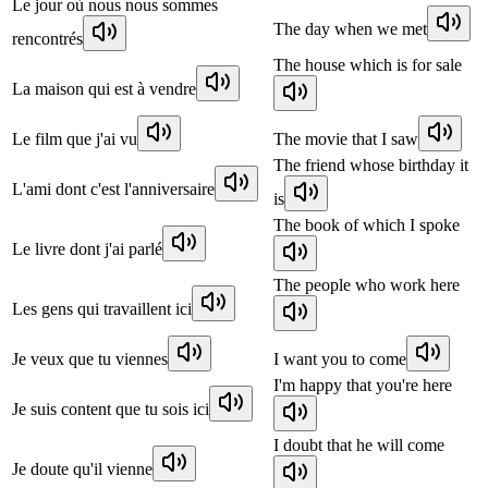
Le jour où nous nous sommes
The day when we met
rencontrés
The house which is for sale
La maison qui est à vendre
Le film que j'ai vu
The movie that I saw
The friend whose birthday it
L'ami dont c'est l'anniversaire
is
The book of which I spoke
Le livre dont j'ai parlé
The people who work here
Les gens qui travaillent ici
Je veux que tu viennes
I want you to come
I'm happy that you're here
Je suis content que tu sois ici
I doubt that he will come
Je doute qu'il vienne