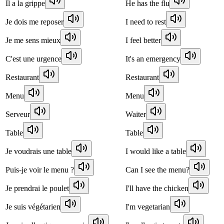
Il a la grippe
He has the flu
Je dois me reposer
I need to rest
Je me sens mieux
I feel better
C'est une urgence
It's an emergency
Restaurant
Restaurant
Menu
Menu
Serveur
Waiter
Table
Table
Je voudrais une table
I would like a table
Puis-je voir le menu ?
Can I see the menu?
Je prendrai le poulet
I'll have the chicken
Je suis végétarien
I'm vegetarian