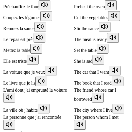
Préchauffez le four
Preheat the oven
Coupez les légumes
Cut the vegetables
Remuez la sauce
Stir the sauce
Le repas est prêt
The meal is ready
Mettez la table
Set the table
Elle est triste
She is sad
La voiture que je veux
The car that I want
Le livre que je lis
The book that I read
L'ami dont j'ai emprunté la voiture
The friend whose car I
borrowed
La ville où j'habite
The city where I live
La personne que j'ai rencontrée
The person whom I met