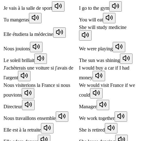
Je vais à la salle de sport
I go to the gym
Tu mangeras
You will eat
She will study medicine
Elle étudiera la médecine
Nous jouions
We were playing
Le soleil brillait
The sun was shining
J'achèterais une voiture si j'avais de
I would buy a car if I had
l'argent
money
Nous visiterions la France si nous
We would visit France if we
pouvions
could
Directeur
Manager
Nous travaillons ensemble
We work together
Elle est à la retraite
She is retired