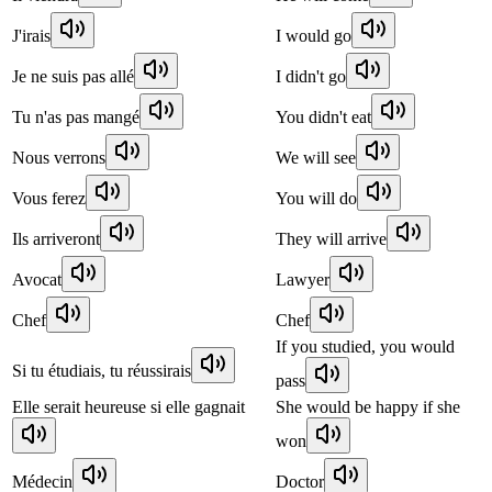
J'irais
I would go
Je ne suis pas allé
I didn't go
Tu n'as pas mangé
You didn't eat
Nous verrons
We will see
Vous ferez
You will do
Ils arriveront
They will arrive
Avocat
Lawyer
Chef
Chef
If you studied, you would
Si tu étudiais, tu réussirais
pass
Elle serait heureuse si elle gagnait
She would be happy if she
won
Médecin
Doctor