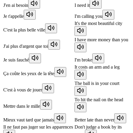
J'en ai besoin
I need it
Je t'appelle
I'm calling you
It's the most beautiful city
C'est la plus belle ville
I have more money than you
J'ai plus d'argent que toi
Je suis fauché
I'm broke
It costs an arm and a leg
Ça coûte les yeux de la tête
The ball is in your court
C'est à vous de jouer
To hit the nail on the head
Mettre dans le mille
Mieux vaut tard que jamais
Better late than never
Il ne faut pas juger sur les apparences
Don't judge a book by its