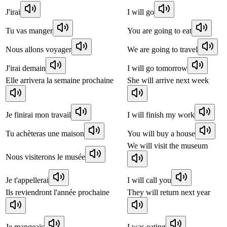
J'irai
I will go
Tu vas manger
You are going to eat
Nous allons voyager
We are going to travel
J'irai demain
I will go tomorrow
Elle arrivera la semaine prochaine
She will arrive next week
Je finirai mon travail
I will finish my work
Tu achèteras une maison
You will buy a house
We will visit the museum
Nous visiterons le musée
Je t'appellerai
I will call you
Ils reviendront l'année prochaine
They will return next year
Je mangeais
I was eating