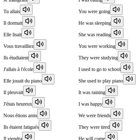
Tu allais
You were going
Il dormait
He was sleeping
Elle lisait
She was reading
Vous travailliez
You were working
Ils étudiaient
They were studying
J'allais à l'école
I used to go to school
Elle jouait du piano
She used to play piano
Il pleuvait
It was raining
J'étais heureux
I was happy
Nous étions amis
We were friends
Ils étaient fatigués
They were tired
Il viendra
He will come