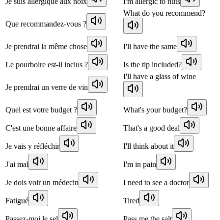
Je suis allergique aux noix
I'm allergic to nuts
What do you recommend?
Que recommandez-vous ?
Je prendrai la même chose
I'll have the same
Le pourboire est-il inclus ?
Is the tip included?
I'll have a glass of wine
Je prendrai un verre de vin
Quel est votre budget ?
What's your budget?
C'est une bonne affaire
That's a good deal
Je vais y réfléchir
I'll think about it
J'ai mal
I'm in pain
Je dois voir un médecin
I need to see a doctor
Fatigué
Tired
Passez-moi le sel
Pass me the salt