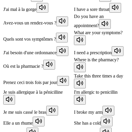
J'ai mal à la gorge
I have a sore throat
Do you have an
Avez-vous un rendez-vous ?
appointment?
What are your symptoms?
Quels sont vos symptômes ?
J'ai besoin d'une ordonnance
I need a prescription
Where is the pharmacy?
Où est la pharmacie ?
Take this three times a day
Prenez ceci trois fois par jour
Je suis allergique à la pénicilline
I'm allergic to penicillin
Je me suis cassé le bras
I broke my arm
Elle a un rhume
She has a cold