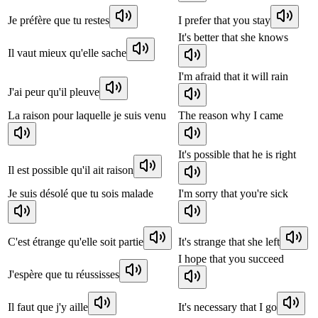
Je préfère que tu restes
I prefer that you stay
It's better that she knows
Il vaut mieux qu'elle sache
I'm afraid that it will rain
J'ai peur qu'il pleuve
La raison pour laquelle je suis venu
The reason why I came
It's possible that he is right
Il est possible qu'il ait raison
Je suis désolé que tu sois malade
I'm sorry that you're sick
C'est étrange qu'elle soit partie
It's strange that she left
I hope that you succeed
J'espère que tu réussisses
Il faut que j'y aille
It's necessary that I go