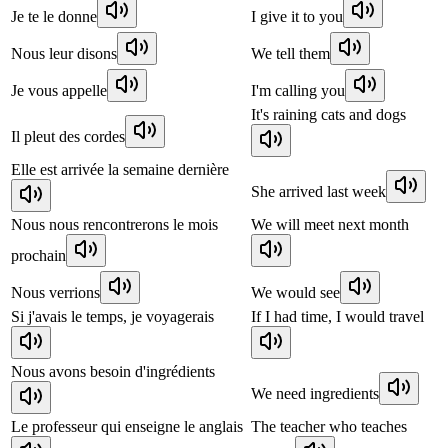
Je te le donne
I give it to you
Nous leur disons
We tell them
Je vous appelle
I'm calling you
It's raining cats and dogs
Il pleut des cordes
Elle est arrivée la semaine dernière
She arrived last week
Nous nous rencontrerons le mois
We will meet next month
prochain
Nous verrions
We would see
Si j'avais le temps, je voyagerais
If I had time, I would travel
Nous avons besoin d'ingrédients
We need ingredients
Le professeur qui enseigne le anglais
The teacher who teaches