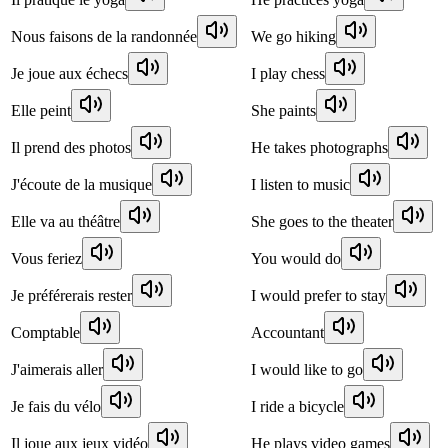
Nous faisons de la randonnée
We go hiking
Je joue aux échecs
I play chess
Elle peint
She paints
Il prend des photos
He takes photographs
J'écoute de la musique
I listen to music
Elle va au théâtre
She goes to the theater
Vous feriez
You would do
Je préférerais rester
I would prefer to stay
Comptable
Accountant
J'aimerais aller
I would like to go
Je fais du vélo
I ride a bicycle
Il joue aux jeux vidéo
He plays video games