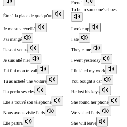
French
To be in someone's shoes
Être à la place de quelqu'un
Je me suis réveillé
I woke up
J'ai mangé
I ate
Ils sont venus
They came
Je suis allé hier
I went yesterday
J'ai fini mon travail
I finished my work
Tu as acheté une voiture
You bought a car
Il a perdu ses clés
He lost his keys
Elle a trouvé son téléphone
She found her phone
Nous avons visité Paris
We visited Paris
Elle partira
She will leave