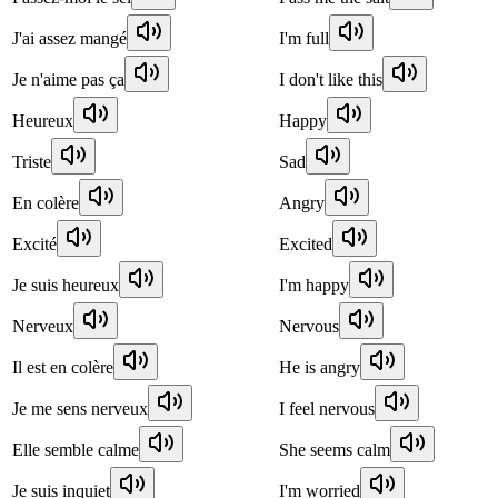
J'ai assez mangé
I'm full
Je n'aime pas ça
I don't like this
Heureux
Happy
Triste
Sad
En colère
Angry
Excité
Excited
Je suis heureux
I'm happy
Nerveux
Nervous
Il est en colère
He is angry
Je me sens nerveux
I feel nervous
Elle semble calme
She seems calm
Je suis inquiet
I'm worried