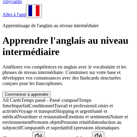
Tinycardo
Aller à l'app
Apprentissage de l'anglais au niveau intermédiaire
Apprendre l'anglais au niveau
intermédiaire
Améliorez vos compétences en anglais avec le vocabulaire et les
phrases de niveau intermédiaire. Construisez sur votre base et
développez vos connaissances avec des flashcards structurées
conçues pour les francophones.
Commencer à apprendre
All Cards
Temps passé - Passé composé
Temps
futur
Imparfait
Conditionnel
Travail et professions
Loisirs et
activités
Voyage et transport
Shopping et argent
Santé et
médical
Nourriture et restauration
Émotions et sentiments
Nature et
environnement
Pronoms objets
Pronoms relatifs
Introduction au
subjonctif
Comparatifs et superlatifs
Expressions idiomatiques