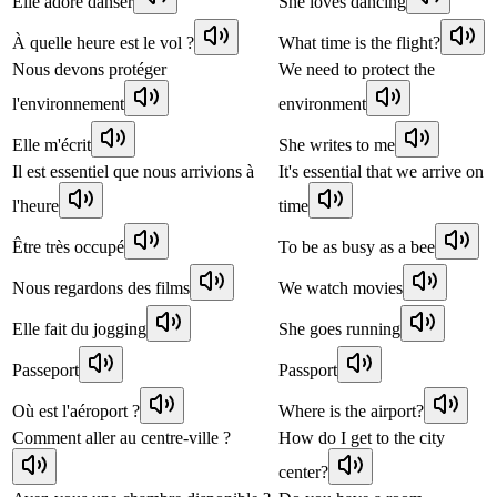
Elle adore danser
She loves dancing
À quelle heure est le vol ?
What time is the flight?
Nous devons protéger
We need to protect the
l'environnement
environment
Elle m'écrit
She writes to me
Il est essentiel que nous arrivions à
It's essential that we arrive on
l'heure
time
Être très occupé
To be as busy as a bee
Nous regardons des films
We watch movies
Elle fait du jogging
She goes running
Passeport
Passport
Où est l'aéroport ?
Where is the airport?
Comment aller au centre-ville ?
How do I get to the city
center?