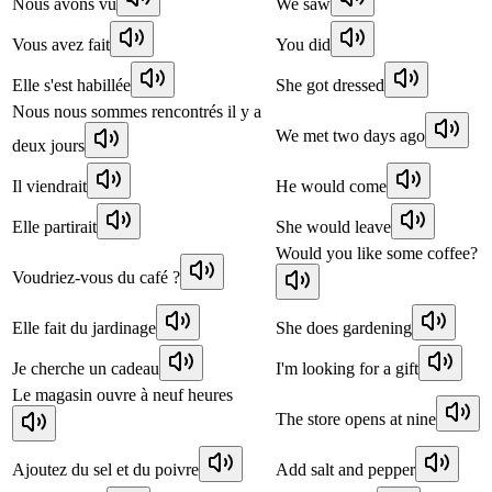
Nous avons vu
We saw
Vous avez fait
You did
Elle s'est habillée
She got dressed
Nous nous sommes rencontrés il y a
We met two days ago
deux jours
Il viendrait
He would come
Elle partirait
She would leave
Would you like some coffee?
Voudriez-vous du café ?
Elle fait du jardinage
She does gardening
Je cherche un cadeau
I'm looking for a gift
Le magasin ouvre à neuf heures
The store opens at nine
Ajoutez du sel et du poivre
Add salt and pepper