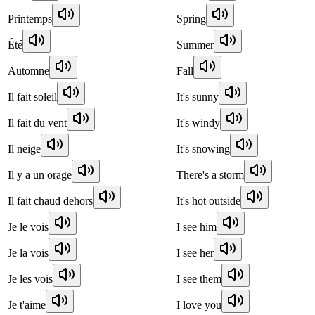
Printemps
Spring
Été
Summer
Automne
Fall
Il fait soleil
It's sunny
Il fait du vent
It's windy
Il neige
It's snowing
Il y a un orage
There's a storm
Il fait chaud dehors
It's hot outside
Je le vois
I see him
Je la vois
I see her
Je les vois
I see them
Je t'aime
I love you