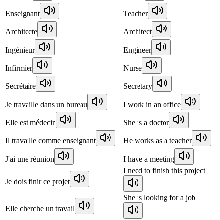
Enseignant
Teacher
Architecte
Architect
Ingénieur
Engineer
Infirmier
Nurse
Secrétaire
Secretary
Je travaille dans un bureau
I work in an office
Elle est médecin
She is a doctor
Il travaille comme enseignant
He works as a teacher
J'ai une réunion
I have a meeting
I need to finish this project
Je dois finir ce projet
She is looking for a job
Elle cherche un travail