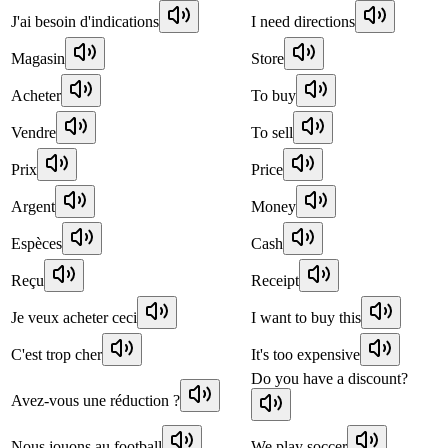
J'ai besoin d'indications
I need directions
Magasin
Store
Acheter
To buy
Vendre
To sell
Prix
Price
Argent
Money
Espèces
Cash
Reçu
Receipt
Je veux acheter ceci
I want to buy this
C'est trop cher
It's too expensive
Do you have a discount?
Avez-vous une réduction ?
Nous jouons au football
We play soccer