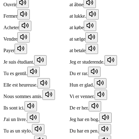
Ouvrir
at åbne
Fermer
at lukke.
Acheter
at købe
Vendre
at sælge
Payer
at betale
Je suis étudiant.
Jeg er studerende.
Tu es gentil.
Du er rar.
Elle est heureuse.
Hun er glad.
Nous sommes amis.
Vi er venner.
Ils sont ici.
De er her.
J'ai un livre.
Jeg har en bog.
Tu as un stylo.
Du har en pen.