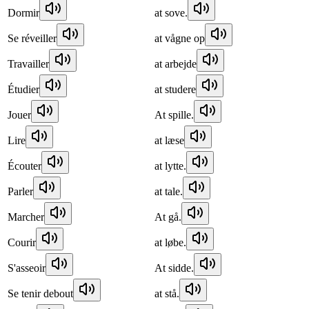
Dormir
at sove.
Se réveiller
at vågne op
Travailler
at arbejde
Étudier
at studere
Jouer
At spille.
Lire
at læse
Écouter
at lytte.
Parler
at tale.
Marcher
At gå.
Courir
at løbe.
S'asseoir
At sidde.
Se tenir debout
at stå.