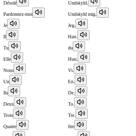
Désolé
Undskyld.
Pardonnez-moi
Undskyld mig.
Je
Jeg.
Il
Han.
Tu
du
Elle
Hun.
Nous
Vi.
Un
En.
Ils
De.
Deux
To.
Trois
Tre.
Quatre
fire