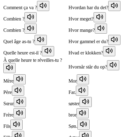
Comment ça va ?
Hvordan har du det?
Combien ?
Hvor meget?
Combien ?
Hvor mange?
Quel âge as-tu ?
Hvor gammel er du?
Quelle heure est-il ?
Hvad er klokken?
À quelle heure te réveilles-tu ?
Hvornår står du op?
Mère
Mor
Père
Far.
Sœur
søster
Frère
bror
Fils
Søn.