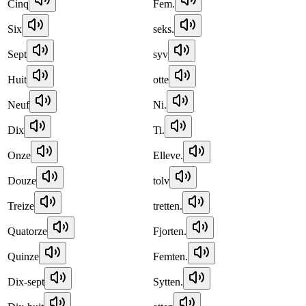
Cinq
Fem.
Six
seks.
Sept
syv
Huit
otte
Neuf
Ni.
Dix
Ti.
Onze
Elleve.
Douze
tolv
Treize
tretten.
Quatorze
Fjorten.
Quinze
Femten.
Dix-sept
Sytten.