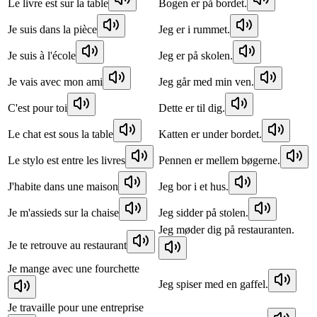
Le livre est sur la table
Bogen er på bordet.
Je suis dans la pièce
Jeg er i rummet.
Je suis à l'école
Jeg er på skolen.
Je vais avec mon ami
Jeg går med min ven.
C'est pour toi
Dette er til dig.
Le chat est sous la table
Katten er under bordet.
Le stylo est entre les livres
Pennen er mellem bøgerne.
J'habite dans une maison
Jeg bor i et hus.
Je m'assieds sur la chaise
Jeg sidder på stolen.
Jeg møder dig på restauranten.
Je te retrouve au restaurant
Je mange avec une fourchette
Jeg spiser med en gaffel.
Je travaille pour une entreprise