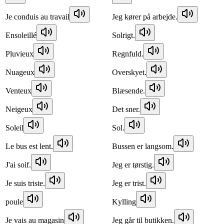
Je conduis au travail
Jeg kører på arbejde.
Ensoleillé
Solrigt.
Pluvieux
Regnfuld.
Nuageux
Overskyet.
Venteux
Blæsende.
Neigeux
Det sner.
Soleil
Sol.
Le bus est lent.
Bussen er langsom.
J'ai soif.
Jeg er tørstig.
Je suis triste.
Jeg er trist.
poule
Kylling
Je vais au magasin
Jeg går til butikken.