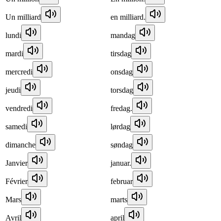
Un milliard
en milliard.
lundi
mandag
mardi
tirsdag
mercredi
onsdag
jeudi
torsdag
vendredi
fredag.
samedi
lørdag
dimanche
søndag
Janvier
januar.
Février
februar
Mars
marts
Avril
april