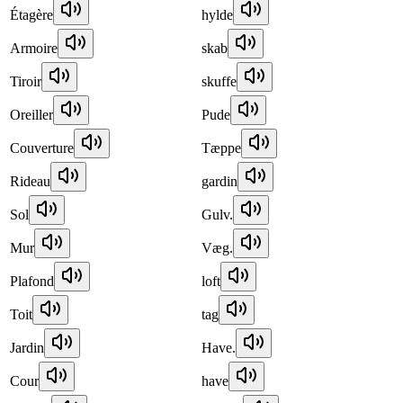
Étagère
hylde
Armoire
skab
Tiroir
skuffe
Oreiller
Pude
Couverture
Tæppe
Rideau
gardin
Sol
Gulv.
Mur
Væg.
Plafond
loft
Toit
tag
Jardin
Have.
Cour
have