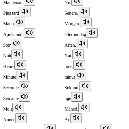
Maintenant
Nu.
Plus tard
Senere.
Matin
Morgen.
Après-midi
eftermiddag
Soir
Aften.
Nuit
Nat.
Heure
time.
Minute
minut
Seconde
Sekund.
Semaine
uge
Mois
Måned.
Année
År.