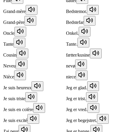
Fille
datter
Grand-mère
Bedstemor.
Grand-père
Bedstefar
Oncle
Onkel.
Tante
Tante.
Cousin
fætter/kusine
Neveu
nevø
Nièce
niece
Je suis heureux
Jeg er glad.
Je suis triste
Jeg er trist.
Je suis en colère
Jeg er vred.
Je suis excité
Jeg er begejstret.
J'ai peur
Jeg er bange.