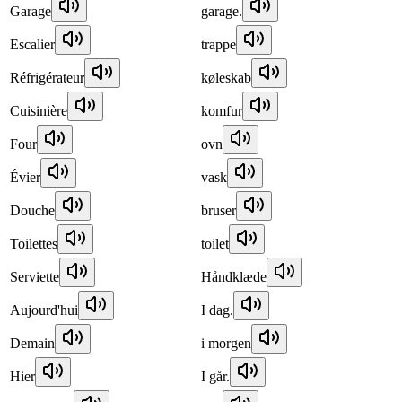
Garage
garage.
Escalier
trappe
Réfrigérateur
køleskab
Cuisinière
komfur
Four
ovn
Évier
vask
Douche
bruser
Toilettes
toilet
Serviette
Håndklæde
Aujourd'hui
I dag.
Demain
i morgen
Hier
I går.