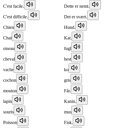
C'est facile.
Dette er nemt.
C'est difficile.
Det er svært.
Chien
Hund.
Chat
Kat.
oiseau
fugl
cheval
hest
vache
ko
cochon
gris
mouton
Får.
lapin
Kanin.
souris
mus
Poisson
Fisk.