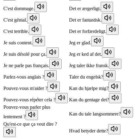
C'est dommage.
Det er ærgerligt.
C'est génial.
Det er fantastisk.
C'est terrible.
Det er forfærdeligt.
Je suis content.
Jeg er glad.
Je suis désolé pour ça.
Jeg er ked af det.
Je ne parle pas français.
Jeg taler ikke fransk.
Parlez-vous anglais ?
Taler du engelsk?
Pouvez-vous m'aider ?
Kan du hjælpe mig?
Pouvez-vous répéter cela ?
Kan du gentage det?
Pouvez-vous parler plus
Kan du tale langsommere?
lentement ?
Qu'est-ce que ça veut dire ?
Hvad betyder dette?