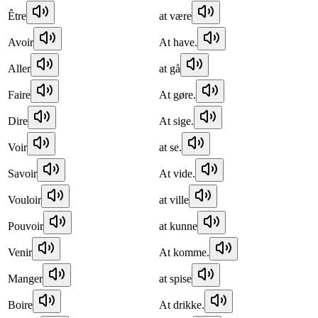
Être
at være
Avoir
At have.
Aller
at gå
Faire
At gøre.
Dire
At sige.
Voir
at se.
Savoir
At vide.
Vouloir
at ville
Pouvoir
at kunne
Venir
At komme.
Manger
at spise
Boire
At drikke.