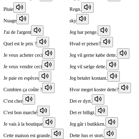
Pluie
Regn.
Nuage
sky
J'ai de l'argent
Jeg har penge.
Quel est le prix ?
Hvad er prisen?
Je veux acheter ceci
Jeg vil gerne købe dette.
Je veux vendre ceci
Jeg vil sælge dette.
Je paie en espèces
Jeg betaler kontant.
Combien ça coûte ?
Hvor meget koster dette?
C'est cher
Det er dyrt.
C'est bon marché
Det er billigt.
Je vais à la boutique
Jeg går i butikken.
Cette maison est grande.
Dette hus er stort.