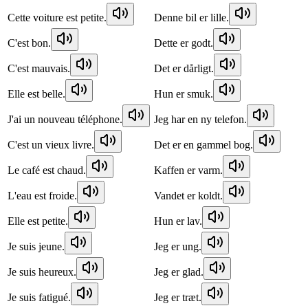
Cette voiture est petite.
Denne bil er lille.
C'est bon.
Dette er godt.
C'est mauvais.
Det er dårligt.
Elle est belle.
Hun er smuk.
J'ai un nouveau téléphone.
Jeg har en ny telefon.
C'est un vieux livre.
Det er en gammel bog.
Le café est chaud.
Kaffen er varm.
L'eau est froide.
Vandet er koldt.
Elle est petite.
Hun er lav.
Je suis jeune.
Jeg er ung.
Je suis heureux.
Jeg er glad.
Je suis fatigué.
Jeg er træt.