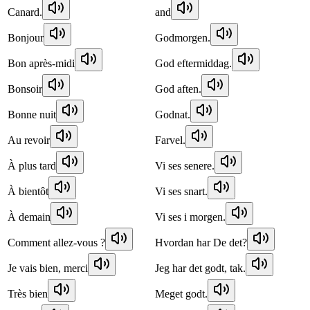
Canard.
and
Bonjour
Godmorgen.
Bon après-midi
God eftermiddag.
Bonsoir
God aften.
Bonne nuit
Godnat.
Au revoir
Farvel.
À plus tard
Vi ses senere.
À bientôt
Vi ses snart.
À demain
Vi ses i morgen.
Comment allez-vous ?
Hvordan har De det?
Je vais bien, merci
Jeg har det godt, tak.
Très bien
Meget godt.