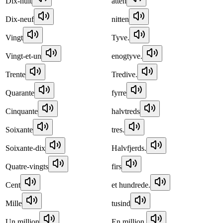
Dix-huit
atten
Dix-neuf
nitten
Vingt
Tyve.
Vingt-et-un
enogtyve.
Trente
Tredive.
Quarante
fyrre
Cinquante
halvtreds
Soixante
tres.
Soixante-dix
Halvfjerds.
Quatre-vingts
firs
Cent
et hundrede.
Mille
tusind
Un million
En million.