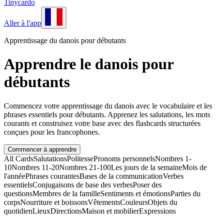
Tinycardo
Aller à l'app
Apprentissage du danois pour débutants
Apprendre le danois pour
débutants
Commencez votre apprentissage du danois avec le vocabulaire et les
phrases essentiels pour débutants. Apprenez les salutations, les mots
courants et construisez votre base avec des flashcards structurées
conçues pour les francophones.
Commencer à apprendre
All Cards
Salutations
Politesse
Pronoms personnels
Nombres 1-
10
Nombres 11-20
Nombres 21-100
Les jours de la semaine
Mois de
l'année
Phrases courantes
Bases de la communication
Verbes
essentiels
Conjugaisons de base des verbes
Poser des
questions
Membres de la famille
Sentiments et émotions
Parties du
corps
Nourriture et boissons
Vêtements
Couleurs
Objets du
quotidien
Lieux
Directions
Maison et mobilier
Expressions