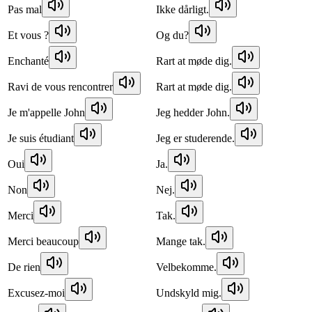
Pas mal
Ikke dårligt.
Et vous ?
Og du?
Enchanté
Rart at møde dig.
Ravi de vous rencontrer
Rart at møde dig.
Je m'appelle John
Jeg hedder John.
Je suis étudiant
Jeg er studerende.
Oui
Ja.
Non
Nej.
Merci
Tak.
Merci beaucoup
Mange tak.
De rien
Velbekomme.
Excusez-moi
Undskyld mig.