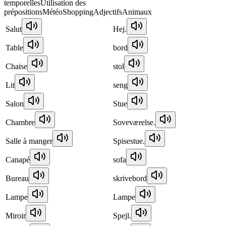
temporelles
Utilisation des
prépositions
Météo
Shopping
Adjectifs
Animaux
Salut
Hej.
Table
bord
Chaise
stol
Lit
seng
Salon
Stue
Chambre
Soveværelse.
Salle à manger
Spisestue.
Canapé
sofa
Bureau
skrivebord
Lampe
Lampe
Miroir
Spejl.